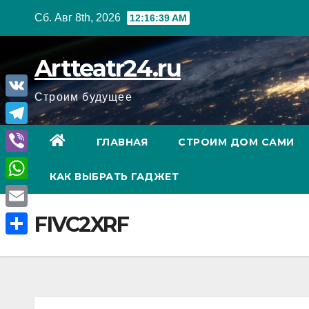
Перейти
Сб. Авг 8th, 2026
12:16:40 AM
к
содержанию
Artteatr24.ru
Строим будущее
V
K
T
ГЛАВНАЯ
СТРОИМ ДОМ САМИ
e
V
КАК ВЫБРАТЬ ГАДЖЕТ
l
i
W
e
b
h
E
FIVC2XRF
g
e
a
m
r
О
r
t
a
a
т
s
i
m
п
A
l