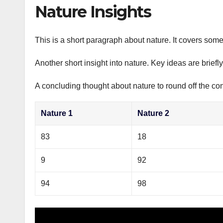
р
Nature Insights
p
а
p
в
This is a short paragraph about nature. It covers some
и
Another short insight into nature. Key ideas are briefl
т
ь
A concluding thought about nature to round off the con
Nature 1
Nature 2
83
18
9
92
94
98