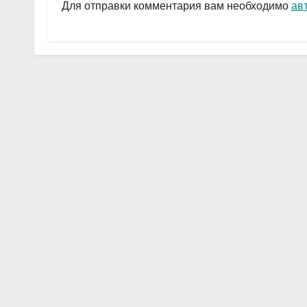
a
A
в
Для отправки комментария вам необходимо
ав
m
p
и
p
ть