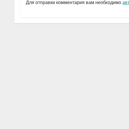
a
A
в
Для отправки комментария вам необходимо
ав
m
p
и
p
ть