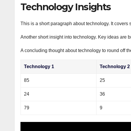
р
Technology Insights
p
а
p
в
This is a short paragraph about technology. It covers 
и
Another short insight into technology. Key ideas are b
т
ь
A concluding thought about technology to round off th
Technology 1
Technology 2
85
25
24
36
79
9