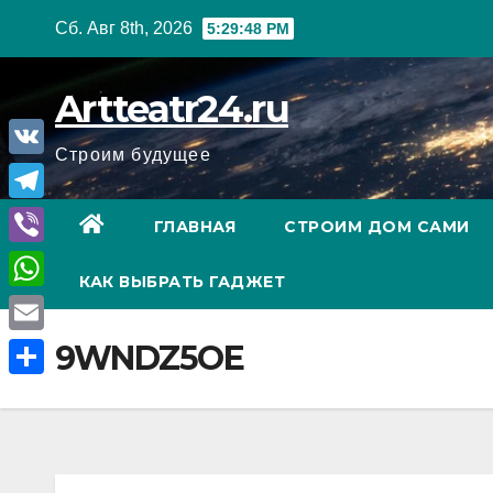
Перейти
Сб. Авг 8th, 2026
5:29:49 PM
к
содержанию
Artteatr24.ru
Строим будущее
V
K
T
ГЛАВНАЯ
СТРОИМ ДОМ САМИ
e
V
КАК ВЫБРАТЬ ГАДЖЕТ
l
i
W
e
b
h
E
9WNDZ5OE
g
e
a
m
r
О
r
t
a
a
т
s
i
m
п
A
l