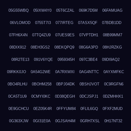
05G55WBQ
05IXW4Y0
05T6CZAL
069K7D5M
06FAMUAG
06VLOMOD
0755T7I3
077IRTEG
07ASX5QF
07BDB1DD
07FH6X4N
07TQ4ZU9
07UES9ES
07VPTDH1
08B99MM7
08DIX912
08EH3GS2
08EKQPQ9
08G6A3PD
08HJRZKG
08R2TE13
091V6YQE
0959345H
097C3BE4
09DI9AQ2
09RKK0JO
0A54G2WE
0A7RXWXI
0AG4NTTC
0AYXMFKC
0BO4RLHU
0BOHM258
0BPJ04DK
0BSHJVOT
0C9RGFN6
0CA5T1U9
0CMYI0KC
0D38QEGH
0DCJSPJ1
0DZMHHX1
0E9GCHCU
0EZ05K4R
0FFYUM84
0FLIL6GQ
0FXF2MUD
0G363XJW
0GI31E0A
0GJSAH4M
0GRH7XSL
0H17NT32