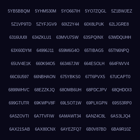
5YB5BBQM
5YHM530M
5YO667IH
5YO7ZQGL
5Z1BWJEZ
5Z1VP9TD
5ZYFJGV9
60IZ2Y44
60X8LPUK
62LJGRE8
6316UU0I
634ZKLU1
63MVU7SW
63SPQINX
63WDQUHH
63X60DYM
64996J11
659M6G4O
65TIBAG5
65TN6NPQ
65UV4E1K
660K94O5
663467JW
664ESOLH
664FNVV4
66C6U597
66NBHAON
675YBKS0
67T6PVX5
67UCAPT0
6899WHVC
68EZZKJQ
68OMB6UH
68PDCJPV
68QHDOI3
699GTUTR
69KWPV8F
69LSOT1W
69PLXGPN
69S53RP0
6A5ZOVTI
6A7TVFIW
6AMAWT34
6ANZ4C8L
6AS3LJQ4
6AX21SAB
6AX80CNX
6AYEZFQ7
6B0V87BD
6BA9R10Z