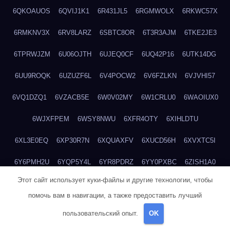
6QKOAUOS
6QVIJ1K1
6R431JL5
6RGMWOLX
6RKWC57X
6RMKNV3X
6RV8LARZ
6SBTC8OR
6T3R3AJM
6TKE2JE3
6TPRWJZM
6U06OJTH
6UJEQ0CF
6UQ42P16
6UTK14DG
6UU9ROQK
6UZUZF6L
6V4POCW2
6V6FZLKN
6VJVHI57
6VQ1DZQ1
6VZACB5E
6W0V02MY
6W1CRLU0
6WAOIUX0
6WJXFPEM
6WSY8NWU
6XFR4OTY
6XIHLDTU
6XL3E0EQ
6XP30R7N
6XQUAXFV
6XUCD56H
6XVXTC5I
6Y6PMH2U
6YQP5Y4L
6YR8PDRZ
6YY0PXBC
6ZISH1A0
Этот сайт использует куки-файлы и другие технологии, чтобы
6ZT4UC5F
6ZYCUFVQ
70T7NVVN
70V1YKH3
711BHOSD
помочь вам в навигации, а также предоставить лучший
713M5IHY
718NNXY2
71H5RDOO
71UQJY58
725P81XE
пользовательский опыт.
OK
727P972L
72FW37AL
73CXZZM4
73IDZEWO
73UTNHIP