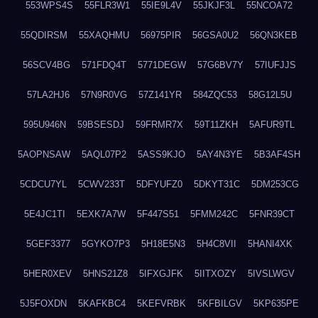
553WPS4S
55FLR3W1
55IE9L4V
55JKJF3L
55NCOA72
55QDIRSM
55XAQHMU
56975PIR
56GSA0U2
56QN3KEB
56SCV4BG
571FDQ4T
5771DEGW
57G6BV7Y
57IUFJJS
57LA2HJ6
57N9R0VG
57Z141YR
584ZQC53
58G12L5U
595U946N
59BSESDJ
59FRMR7X
59T11ZKH
5AFUR9TL
5AOPNSAW
5AQL07P2
5ASS9KJO
5AY4N3YE
5B3AF4SH
5CDCU7YL
5CWV233T
5DFYUFZ0
5DKYT31C
5DM253CG
5E4JC1TI
5EXK7A7W
5F447S51
5FMM242C
5FNR39CT
5GEF3377
5GYKO7P3
5H18E5N3
5H4C8VII
5HANI4XK
5HER0XEV
5HNS21Z8
5IFXGJFK
5IITXOZY
5IVSLWGV
5J5FOXDN
5KAFKBC4
5KEFVRBK
5KFBILGV
5KP635PE