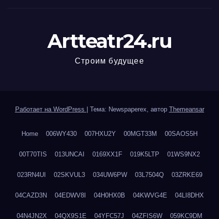
Artteatr24.ru
Строим будущее
Работает на WordPress
|
Тема: Newspaperex, автор
Themeansar
Home
006WY430
007HXU2Y
00MGT33M
00SAOS5H
00T70TIS
013UNCAI
0169XX1F
019K5LTP
01WS9NX2
023RN4UI
02SKVUL3
034UW6PW
03L7504Q
03ZRKE69
04CAZD3N
04EDWV8I
04H0HX0B
04KWVG4E
04LI8DHX
04N4JN2X
04QX9S1E
04YFC57J
04ZFIS6W
059KC9DM