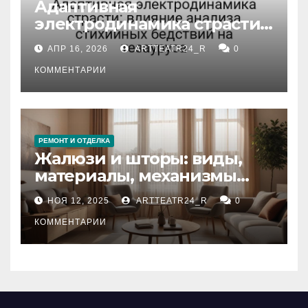
Адаптивная
электродинамика страсти:
влияние анализа
АПР 16, 2026
ARTTEATR24_R
0
стихийных бедствий на
тезауруса
КОММЕНТАРИИ
РЕМОНТ И ОТДЕЛКА
Жалюзи и шторы: виды,
материалы, механизмы
управления и уход
НОЯ 12, 2025
ARTTEATR24_R
0
КОММЕНТАРИИ