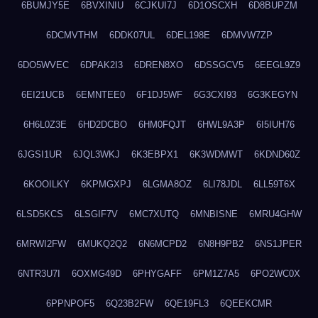
6BUMJY5E
6BVXINIU
6CJKUI7J
6D1OSCXH
6D8BUPZM
6DCMVTHM
6DDK07UL
6DEL198E
6DMVW7ZP
6DO5WVEC
6DPAK2I3
6DREN8XO
6DSSGCV5
6EEGL9Z9
6EI21UCB
6EMNTEE0
6F1DJ5WF
6G3CXI93
6G3KEGYN
6H6L0Z3E
6HD2DCBO
6HM0FQJT
6HWL9A3P
6I5IUH76
6JGSI1UR
6JQL3WKJ
6K3EBPX1
6K3WDMWT
6KDND60Z
6KOOILKY
6KPMGXPJ
6LGMA8OZ
6LI78JDL
6LL59T6X
6LSD5KCS
6LSGIF7V
6MC7XUTQ
6MNBISNE
6MRU4GHW
6MRWI2FW
6MUKQ2Q2
6N6MCPD2
6N8H9PB2
6NS1JPER
6NTR3U7I
6OXMG49D
6PHYGAFF
6PM1Z7A5
6PO2WC0X
6PPNPOF5
6Q23B2FW
6QE19FL3
6QEEKCMR