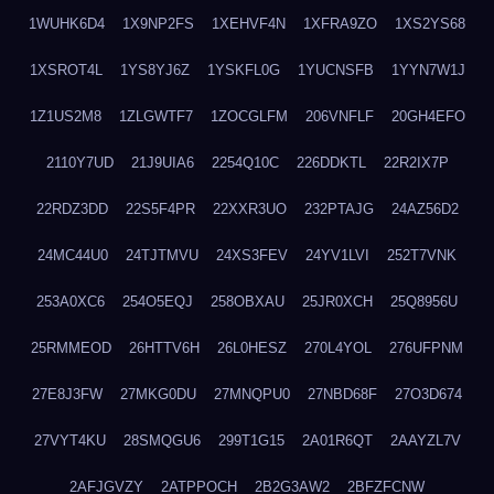
1WUHK6D4
1X9NP2FS
1XEHVF4N
1XFRA9ZO
1XS2YS68
1XSROT4L
1YS8YJ6Z
1YSKFL0G
1YUCNSFB
1YYN7W1J
1Z1US2M8
1ZLGWTF7
1ZOCGLFM
206VNFLF
20GH4EFO
2110Y7UD
21J9UIA6
2254Q10C
226DDKTL
22R2IX7P
22RDZ3DD
22S5F4PR
22XXR3UO
232PTAJG
24AZ56D2
24MC44U0
24TJTMVU
24XS3FEV
24YV1LVI
252T7VNK
253A0XC6
254O5EQJ
258OBXAU
25JR0XCH
25Q8956U
25RMMEOD
26HTTV6H
26L0HESZ
270L4YOL
276UFPNM
27E8J3FW
27MKG0DU
27MNQPU0
27NBD68F
27O3D674
27VYT4KU
28SMQGU6
299T1G15
2A01R6QT
2AAYZL7V
2AFJGVZY
2ATPPOCH
2B2G3AW2
2BFZFCNW