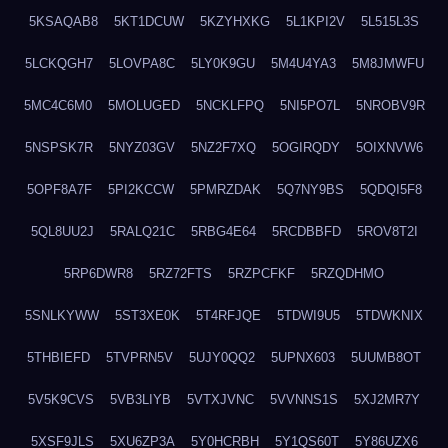
5KSAQAB8
5KT1DCUW
5KZYHXKG
5L1KPI2V
5L515L3S
5LCKQGH7
5LOVPA8C
5LY0K9GU
5M4U4YA3
5M8JMWFU
5MC4C6M0
5MOLUGED
5NCKLFPQ
5NI5PO7L
5NROBV9R
5NSPSK7R
5NYZ03GV
5NZ2F7XQ
5OGIRQDY
5OIXNVW6
5OPF8A7F
5PI2KCCW
5PMRZDAK
5Q7NY9BS
5QDQI5F8
5QL8UU2J
5RALQ21C
5RBG4E64
5RCDBBFD
5ROV8T2I
5RP6DWR8
5RZ72FTS
5RZPCFKF
5RZQDHMO
5SNLKYWW
5ST3XE0K
5T4RFJQE
5TDWI9U5
5TDWKNIX
5THBIEFD
5TVPRN5V
5UJY0QQ2
5UPNX603
5UUMB8OT
5V5K9CVS
5VB3LIYB
5VTXJVNC
5VVNNS1S
5XJ2MR7Y
5XSF9JLS
5XU6ZP3A
5Y0HCRBH
5Y1QS60T
5Y86UZX6