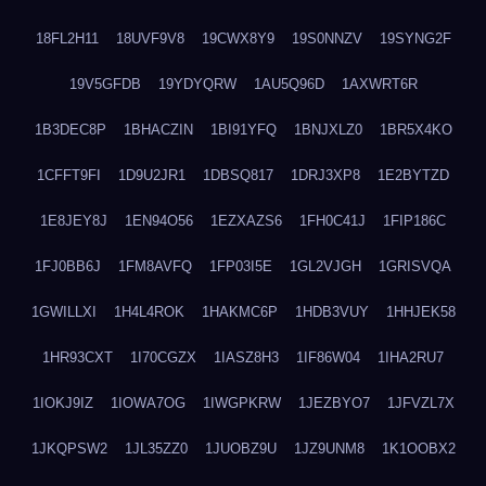
18FL2H11
18UVF9V8
19CWX8Y9
19S0NNZV
19SYNG2F
19V5GFDB
19YDYQRW
1AU5Q96D
1AXWRT6R
1B3DEC8P
1BHACZIN
1BI91YFQ
1BNJXLZ0
1BR5X4KO
1CFFT9FI
1D9U2JR1
1DBSQ817
1DRJ3XP8
1E2BYTZD
1E8JEY8J
1EN94O56
1EZXAZS6
1FH0C41J
1FIP186C
1FJ0BB6J
1FM8AVFQ
1FP03I5E
1GL2VJGH
1GRISVQA
1GWILLXI
1H4L4ROK
1HAKMC6P
1HDB3VUY
1HHJEK58
1HR93CXT
1I70CGZX
1IASZ8H3
1IF86W04
1IHA2RU7
1IOKJ9IZ
1IOWA7OG
1IWGPKRW
1JEZBYO7
1JFVZL7X
1JKQPSW2
1JL35ZZ0
1JUOBZ9U
1JZ9UNM8
1K1OOBX2