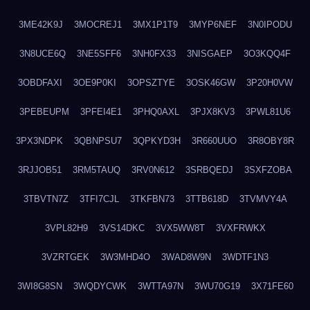
3ME42K9J
3MOCREJ1
3MX1P1T9
3MYP6NEF
3N0IPODU
3N8UCE6Q
3NE5SFF6
3NH0FX33
3NISGAEP
3O3KQQ4F
3OBDFAXI
3OE9P0KI
3OPSZTYE
3OSK46GW
3P20H0VW
3PEBEUPM
3PFEI4E1
3PHQ0AXL
3PJX8KV3
3PWL81U6
3PX3NDPK
3QBNPSU7
3QPKYD3H
3R660UUO
3R8OBY8R
3RJJOB51
3RM5TAUQ
3RV0N612
3SRBQEDJ
3SXFZOBA
3TBVTN7Z
3TFI7CJL
3TKFBN73
3TTB618D
3TVMVY4A
3VPL82H9
3VS14DKC
3VX5WW8T
3VXFRWKX
3VZRTGEK
3W3MHD4O
3WAD8W9N
3WDTF1N3
3WI8G8SN
3WQDYCWK
3WTTA97N
3WU70G19
3X71FE60