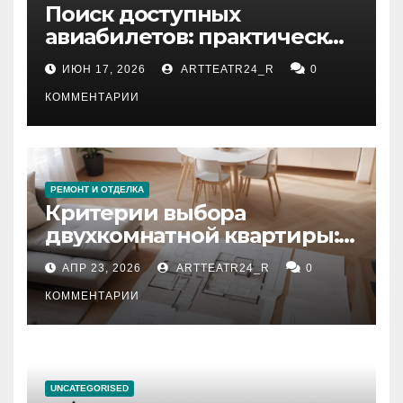
Поиск доступных
авиабилетов: практические
рекомендации
ИЮН 17, 2026
ARTTEATR24_R
0
КОММЕНТАРИИ
РЕМОНТ И ОТДЕЛКА
Критерии выбора
двухкомнатной квартиры:
планировка, площадь,
АПР 23, 2026
ARTTEATR24_R
0
состояние и документация
КОММЕНТАРИИ
UNCATEGORISED