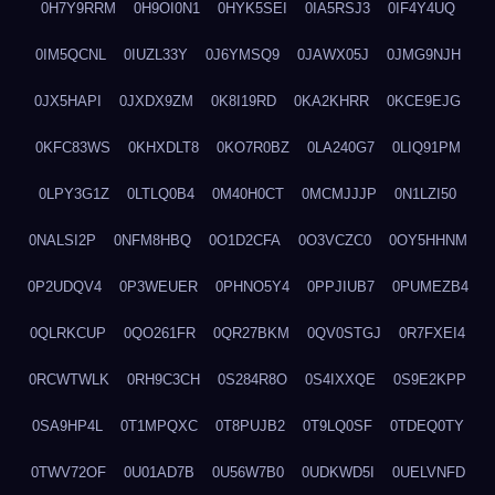
0H7Y9RRM
0H9OI0N1
0HYK5SEI
0IA5RSJ3
0IF4Y4UQ
0IM5QCNL
0IUZL33Y
0J6YMSQ9
0JAWX05J
0JMG9NJH
0JX5HAPI
0JXDX9ZM
0K8I19RD
0KA2KHRR
0KCE9EJG
0KFC83WS
0KHXDLT8
0KO7R0BZ
0LA240G7
0LIQ91PM
0LPY3G1Z
0LTLQ0B4
0M40H0CT
0MCMJJJP
0N1LZI50
0NALSI2P
0NFM8HBQ
0O1D2CFA
0O3VCZC0
0OY5HHNM
0P2UDQV4
0P3WEUER
0PHNO5Y4
0PPJIUB7
0PUMEZB4
0QLRKCUP
0QO261FR
0QR27BKM
0QV0STGJ
0R7FXEI4
0RCWTWLK
0RH9C3CH
0S284R8O
0S4IXXQE
0S9E2KPP
0SA9HP4L
0T1MPQXC
0T8PUJB2
0T9LQ0SF
0TDEQ0TY
0TWV72OF
0U01AD7B
0U56W7B0
0UDKWD5I
0UELVNFD