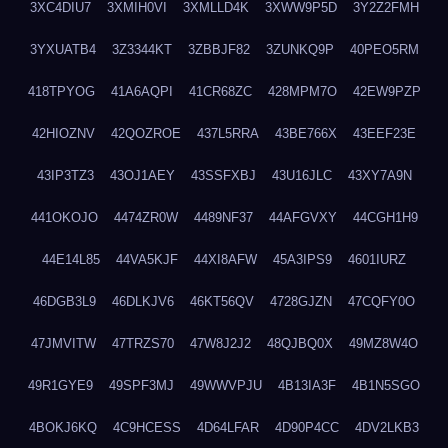
3XC4DIU7
3XMIH0VI
3XMLLD4K
3XWW9P5D
3Y2Z2FMH
3YXUATB4
3Z3344KT
3ZBBJF82
3ZUNKQ9P
40PEO5RM
418TPYOG
41A6AQPI
41CR68ZC
428MPM7O
42EW9PZP
42HIOZNV
42QOZROE
437L5RRA
43BE766X
43EEF23E
43IP3TZ3
43OJ1AEY
43SSFXBJ
43U16JLC
43XY7A9N
441OKOJO
4474ZR0W
4489NF37
44AFGVXY
44CGH1H9
44E14L85
44VA5KJF
44XI8AFW
45A3IPS9
4601IURZ
46DGB3L9
46DLKJV6
46KT56QV
4728GJZN
47CQFY0O
47JMVITW
47TRZS70
47W8J2J2
48QJBQ0X
49MZ8W4O
49R1GYE9
49SPF3MJ
49WWVPJU
4B13IA3F
4B1N5SGO
4BOKJ6KQ
4C9HCESS
4D64LFAR
4D90P4CC
4DV2LKB3