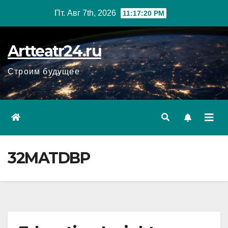
Перейти
Пт. Авг 7th, 2026
11:17:21 PM
к
содержанию
Artteatr24.ru
Строим будущее
32MATDBP