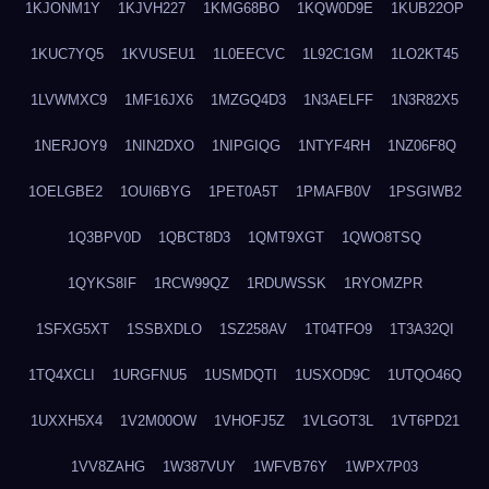
1KJONM1Y
1KJVH227
1KMG68BO
1KQW0D9E
1KUB22OP
1KUC7YQ5
1KVUSEU1
1L0EECVC
1L92C1GM
1LO2KT45
1LVWMXC9
1MF16JX6
1MZGQ4D3
1N3AELFF
1N3R82X5
1NERJOY9
1NIN2DXO
1NIPGIQG
1NTYF4RH
1NZ06F8Q
1OELGBE2
1OUI6BYG
1PET0A5T
1PMAFB0V
1PSGIWB2
1Q3BPV0D
1QBCT8D3
1QMT9XGT
1QWO8TSQ
1QYKS8IF
1RCW99QZ
1RDUWSSK
1RYOMZPR
1SFXG5XT
1SSBXDLO
1SZ258AV
1T04TFO9
1T3A32QI
1TQ4XCLI
1URGFNU5
1USMDQTI
1USXOD9C
1UTQO46Q
1UXXH5X4
1V2M00OW
1VHOFJ5Z
1VLGOT3L
1VT6PD21
1VV8ZAHG
1W387VUY
1WFVB76Y
1WPX7P03