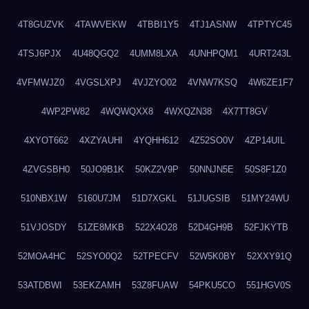
4T8GUZVK
4TAWVEKW
4TBBI1Y5
4TJ1ASNW
4TPTYC45
4TSJ6PJX
4U48QGQ2
4UMM8LXA
4UNHPQM1
4URT243L
4VFMWJZ0
4VGSLXPJ
4VJZYO02
4VNW7KSQ
4W6ZE1F7
4WP2PW82
4WQWQXX8
4WXQZN38
4X7TT8GV
4XYOT662
4XZYAUHI
4YQHH612
4Z52SO0V
4ZP14UIL
4ZVGSBH0
50JO9B1K
50KZ2V9P
50NNJN5E
50S8F1Z0
510NBX1W
5160U7JM
51D7XGKL
51JUGSIB
51MY24WU
51VJOSDY
51ZE8MKB
522X4O28
52D4GH9B
52FJKYTB
52MOA4HC
52SYO0Q2
52TPECFV
52W5K0BY
52XXY91Q
53ATDBWI
53EKZAMH
53Z8FUAW
54PKU5CO
551HGV0S