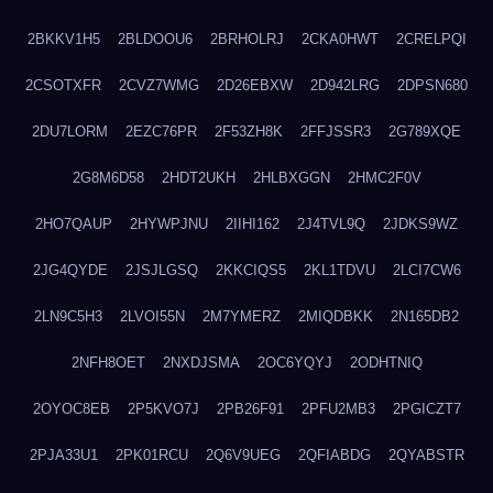
2BKKV1H5
2BLDOOU6
2BRHOLRJ
2CKA0HWT
2CRELPQI
2CSOTXFR
2CVZ7WMG
2D26EBXW
2D942LRG
2DPSN680
2DU7LORM
2EZC76PR
2F53ZH8K
2FFJSSR3
2G789XQE
2G8M6D58
2HDT2UKH
2HLBXGGN
2HMC2F0V
2HO7QAUP
2HYWPJNU
2IIHI162
2J4TVL9Q
2JDKS9WZ
2JG4QYDE
2JSJLGSQ
2KKCIQS5
2KL1TDVU
2LCI7CW6
2LN9C5H3
2LVOI55N
2M7YMERZ
2MIQDBKK
2N165DB2
2NFH8OET
2NXDJSMA
2OC6YQYJ
2ODHTNIQ
2OYOC8EB
2P5KVO7J
2PB26F91
2PFU2MB3
2PGICZT7
2PJA33U1
2PK01RCU
2Q6V9UEG
2QFIABDG
2QYABSTR