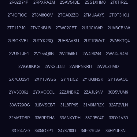
2R02B74P
2RPXRAZM
2SAV54DE
2SS1XHM0
2T0TIR21
2T4QFIOC
2T8M8OOV
2TGAD2ZO
2TMUAAY5
2TOT3HO1
2TT1JPJ0
2TVCNBU8
2TWC2CET
2U1JCAWR
2UABCBNW
2UBGKVBI
2UFYK23Q
2UHBAVSU
2UT1DWVT
2VA5KTQ4
2VUSTJE1
2VY55Q8B
2W29565T
2W496244
2WADJS4M
2WGUIKKG
2WK2EL88
2WNPNKRH
2WV0ZHMD
2X7CQ1SY
2XYTJWGS
2Y7I1IC2
2YKK8NSK
2YT95AO1
2YV3O361
2YXVOCOL
2Z2JNBKZ
2ZAJL9NV
30D5VUM9
30W729OG
31BVSCBT
31L8FP95
31M0MR2X
32AT2VLN
32MATDBP
336RPFHA
33ANXYRH
33CR504T
33DY1V30
33T04ZZ0
3404O7P1
3478760D
34F92RUM
34HYUF3N