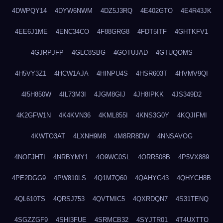
4DWPQY14
4DYW6NWM
4DZ5J3RQ
4E402GTO
4E4R43JK
4EE6J1ME
4ENC34CO
4F88GRG8
4FDT5ITF
4GHTKFV1
4GJRPJFP
4GLC8SBG
4GOTUJAD
4GTUQOMS
4H5VY3Z1
4HCW1AJA
4HINPU4S
4HSR603T
4HVMV9QI
4I5H850W
4IL73M3I
4JGM8GIJ
4JH8IPKK
4JS349D2
4K2GFW1N
4K4KVN36
4KML855I
4KNS3G0Y
4KQJIFMI
4KWTO3AT
4LXNH9M8
4M8RR8DW
4NNSAVOG
4NOFJHTI
4NRBYMY1
4O9WC0SL
4ORR508B
4P5VX889
4PE2DGG9
4PW810LS
4Q1M7Q60
4QAHYG43
4QHYCH8B
4QL610TS
4QRSJ753
4QVTMIC5
4QXRDQN7
4S31TENQ
4SGZZGF9
4SHI3FUE
4SRMCB32
4SYJTR01
4T4UXTTO