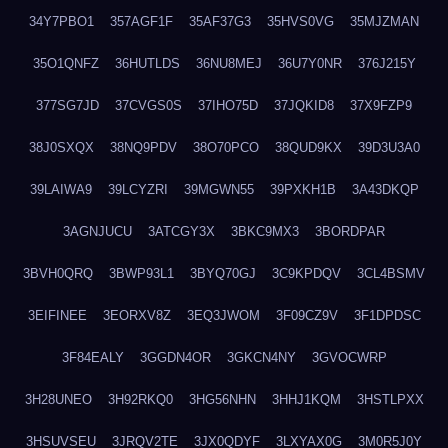
34Y7PBO1
357AGF1F
35AF37G3
35HVS0VG
35MJZMAN
35O1QNFZ
36HUTLDS
36NU8MEJ
36U7Y0NR
376J215Y
377SG7JD
37CVGS0S
37IHO75D
37JQKID8
37X9FZP9
38J0SXQX
38NQ9PDV
38O70PCO
38QUD9KX
39D3U3A0
39LAIWA9
39LCYZRI
39MGWN55
39PXKH1B
3A43DKQP
3AGNJUCU
3ATCGY3X
3BKC9MX3
3BORDPAR
3BVH0QRQ
3BWP93L1
3BYQ70GJ
3C9KPDQV
3CL4BSMV
3EIFINEE
3EORXV8Z
3EQ3JWOM
3F09CZ9V
3F1DPDSC
3F84EALY
3GGDN4OR
3GKCN4NY
3GVOCWRP
3H28UNEO
3H92RKQ0
3HG56NHN
3HHJ1KQM
3HSTLPXX
3HSUVSEU
3JRQV2TE
3JX0QDYF
3LXYAX0G
3M0R5J0Y