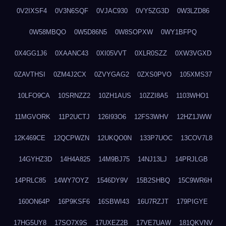
0V2IXSF4
0V3N6SQF
0VJAC930
0VY5ZG3D
0W3LZD86
0W58MBQO
0W5D86N5
0W8SOPXW
0WY1BFPQ
0X4GG1J6
0XAANC43
0XI05VVT
0XLR0SZZ
0XW3VGXD
0ZAVTHSI
0ZM4J2CX
0ZVYGAG2
0ZXS0PVO
105XMS37
10LFO9CA
10SRNZZ2
10ZH1AUS
10ZZI8A5
1103WHO1
11MGVORK
11P2UCTJ
126I93O6
12FS3WHV
12HZ1JWW
12K469CE
12QCPWZN
12UKQO0N
133P7UOC
13COV7L8
14GYHZ3D
14H4A825
14M9BJ75
14NJ13LJ
14PRJLGB
14PRLC85
14WY7OYZ
1546DY9V
15B2SHBQ
15C9WR6H
160ON64P
16P9KSF6
16SBWI43
16U7RZJT
179PIGYE
17HG5UY8
17SO7X9S
17UXEZ2B
17VE7UAW
181QKVNV