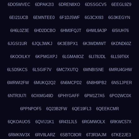
6DO5WVEC
6DPAK2I3
6DREN8XO
6DSSGCV5
6EEGL9Z9
6EI21UCB
6EMNTEE0
6F1DJ5WF
6G3CXI93
6G3KEGYN
6H6L0Z3E
6HD2DCBO
6HM0FQJT
6HWL9A3P
6I5IUH76
6JGSI1UR
6JQL3WKJ
6K3EBPX1
6K3WDMWT
6KDND60Z
6KOOILKY
6KPMGXPJ
6LGMA8OZ
6LI78JDL
6LL59T6X
6LSD5KCS
6LSGIF7V
6MC7XUTQ
6MNBISNE
6MRU4GHW
6MRWI2FW
6MUKQ2Q2
6N6MCPD2
6N8H9PB2
6NS1JPER
6NTR3U7I
6OXMG49D
6PHYGAFF
6PM1Z7A5
6PO2WC0X
6PPNPOF5
6Q23B2FW
6QE19FL3
6QEEKCMR
6QKOAUOS
6QVIJ1K1
6R431JL5
6RGMWOLX
6RKWC57X
6RMKNV3X
6RV8LARZ
6SBTC8OR
6T3R3AJM
6TKE2JE3