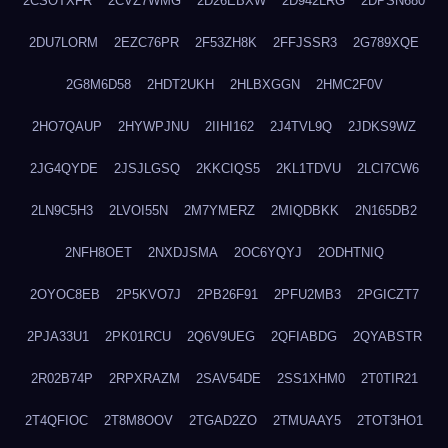
2CSOTXFR
2CVZ7WMG
2D26EBXW
2D942LRG
2DPSN680
2DU7LORM
2EZC76PR
2F53ZH8K
2FFJSSR3
2G789XQE
2G8M6D58
2HDT2UKH
2HLBXGGN
2HMC2F0V
2HO7QAUP
2HYWPJNU
2IIHI162
2J4TVL9Q
2JDKS9WZ
2JG4QYDE
2JSJLGSQ
2KKCIQS5
2KL1TDVU
2LCI7CW6
2LN9C5H3
2LVOI55N
2M7YMERZ
2MIQDBKK
2N165DB2
2NFH8OET
2NXDJSMA
2OC6YQYJ
2ODHTNIQ
2OYOC8EB
2P5KVO7J
2PB26F91
2PFU2MB3
2PGICZT7
2PJA33U1
2PK01RCU
2Q6V9UEG
2QFIABDG
2QYABSTR
2R02B74P
2RPXRAZM
2SAV54DE
2SS1XHM0
2T0TIR21
2T4QFIOC
2T8M8OOV
2TGAD2ZO
2TMUAAY5
2TOT3HO1