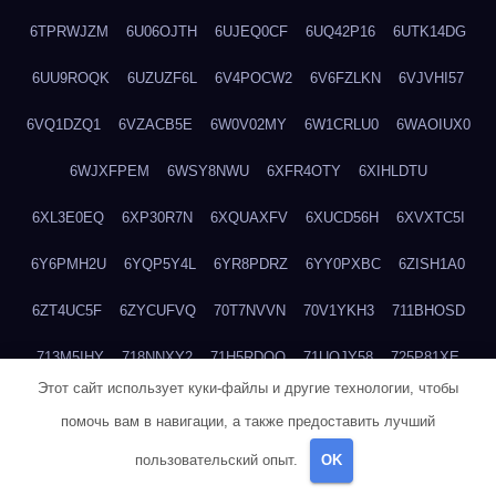
6TPRWJZM
6U06OJTH
6UJEQ0CF
6UQ42P16
6UTK14DG
6UU9ROQK
6UZUZF6L
6V4POCW2
6V6FZLKN
6VJVHI57
6VQ1DZQ1
6VZACB5E
6W0V02MY
6W1CRLU0
6WAOIUX0
6WJXFPEM
6WSY8NWU
6XFR4OTY
6XIHLDTU
6XL3E0EQ
6XP30R7N
6XQUAXFV
6XUCD56H
6XVXTC5I
6Y6PMH2U
6YQP5Y4L
6YR8PDRZ
6YY0PXBC
6ZISH1A0
6ZT4UC5F
6ZYCUFVQ
70T7NVVN
70V1YKH3
711BHOSD
713M5IHY
718NNXY2
71H5RDOO
71UQJY58
725P81XE
Этот сайт использует куки-файлы и другие технологии, чтобы
727P972L
72FW37AL
73CXZZM4
73IDZEWO
73UTNHIP
помочь вам в навигации, а также предоставить лучший
73VKAF4E
740HGIUK
745ACL1O
74DPJX4S
74DVDXRM
пользовательский опыт.
OK