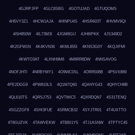
4GJRPJFP
4GLC8SBG
4GOTUJAD
4GTUQOMS
4H5VY3Z1
4HCW1AJA
4HINPU4S
4HSR603T
4HVMV9QI
4I5H850W
4IL73M3I
4JGM8GIJ
4JH8IPKK
4JS349D2
4K2GFW1N
4K4KVN36
4KML855I
4KNS3G0Y
4KQJIFMI
4KWTO3AT
4LXNH9M8
4M8RR8DW
4NNSAVOG
4NOFJHTI
4NRBYMY1
4O9WC0SL
4ORR508B
4P5VX889
4PE2DGG9
4PW810LS
4Q1M7Q60
4QAHYG43
4QHYCH8B
4QL610TS
4QRSJ753
4QVTMIC5
4QXRDQN7
4S31TENQ
4SGZZGF9
4SHI3FUE
4SRMCB32
4SYJTR01
4T4UXTTO
4T8GUZVK
4TAWVEKW
4TBBI1Y5
4TJ1ASNW
4TPTYC45