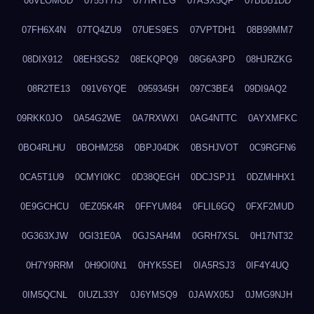
06VLOMOD
0755T7I3
077IRTEG
07ASX5QF
07BDB1DD
07FH6X4N
07TQ4ZU9
07UES9ES
07VPTDH1
08B99MM7
08DIX912
08EH3GS2
08EKQPQ9
08G6A3PD
08HJRZKG
08R2TE13
091V6YQE
0959345H
097C3BE4
09DI9AQ2
09RKK0JO
0A54G2WE
0A7RXWXI
0AG4NTTC
0AYXMFKC
0BO4RLHU
0BOHM258
0BPJ04DK
0BSHJVOT
0C9RGFN6
0CA5T1U9
0CMYI0KC
0D38QEGH
0DCJSPJ1
0DZMHHX1
0E9GCHCU
0EZ05K4R
0FFYUM84
0FLIL6GQ
0FXF2MUD
0G363XJW
0GI31E0A
0GJSAH4M
0GRH7XSL
0H17NT32
0H7Y9RRM
0H9OI0N1
0HYK5SEI
0IA5RSJ3
0IF4Y4UQ
0IM5QCNL
0IUZL33Y
0J6YMSQ9
0JAWX05J
0JMG9NJH