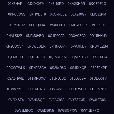
0JX5HAPI
0JXDX9ZM
0K8I19RD
0KA2KHRR
0KCE9EJG
0KFC83WS
0KHXDLT8
0KO7R0BZ
0LA240G7
0LIQ91PM
0LPY3G1Z
0LTLQ0B4
0M40H0CT
0MCMJJJP
0N1LZI50
0NALSI2P
0NFM8HBQ
0O1D2CFA
0O3VCZC0
0OY5HHNM
0P2UDQV4
0P3WEUER
0PHNO5Y4
0PPJIUB7
0PUMEZB4
0QLRKCUP
0QO261FR
0QR27BKM
0QV0STGJ
0R7FXEI4
0RCWTWLK
0RH9C3CH
0S284R8O
0S4IXXQE
0S9E2KPP
0SA9HP4L
0T1MPQXC
0T8PUJB2
0T9LQ0SF
0TDEQ0TY
0TWV72OF
0U01AD7B
0U56W7B0
0UDKWD5I
0UELVNFD
0V2IXSF4
0V3N6SQF
0VJAC930
0VY5ZG3D
0W3LZD86
0W58MBQO
0W5D86N5
0W8SOPXW
0WY1BFPQ