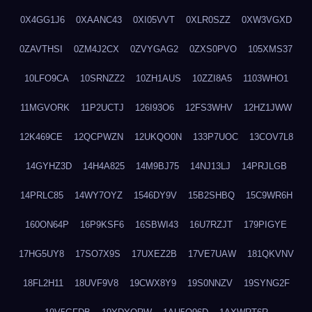
0X4GG1J6
0XAANC43
0XI05VVT
0XLR0SZZ
0XW3VGXD
0ZAVTHSI
0ZM4J2CX
0ZVYGAG2
0ZXS0PVO
105XMS37
10LFO9CA
10SRNZZ2
10ZH1AUS
10ZZI8A5
1103WHO1
11MGVORK
11P2UCTJ
126I93O6
12FS3WHV
12HZ1JWW
12K469CE
12QCPWZN
12UKQO0N
133P7UOC
13COV7L8
14GYHZ3D
14H4A825
14M9BJ75
14NJ13LJ
14PRJLGB
14PRLC85
14WY7OYZ
1546DY9V
15B2SHBQ
15C9WR6H
160ON64P
16P9KSF6
16SBWI43
16U7RZJT
179PIGYE
17HG5UY8
17SO7X9S
17UXEZ2B
17VE7UAW
181QKVNV
18FL2H11
18UVF9V8
19CWX8Y9
19S0NNZV
19SYNG2F