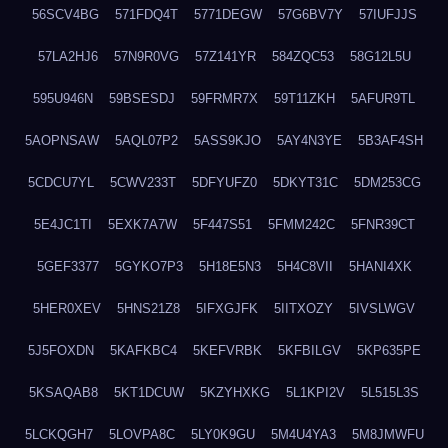
56SCV4BG
571FDQ4T
5771DEGW
57G6BV7Y
57IUFJJS
57LA2HJ6
57N9R0VG
57Z141YR
584ZQC53
58G12L5U
595U946N
59BSESDJ
59FRMR7X
59T11ZKH
5AFUR9TL
5AOPNSAW
5AQL07P2
5ASS9KJO
5AY4N3YE
5B3AF4SH
5CDCU7YL
5CWV233T
5DFYUFZ0
5DKYT31C
5DM253CG
5E4JC1TI
5EXK7A7W
5F447S51
5FMM242C
5FNR39CT
5GEF3377
5GYKO7P3
5H18E5N3
5H4C8VII
5HANI4XK
5HER0XEV
5HNS21Z8
5IFXGJFK
5IITXOZY
5IVSLWGV
5J5FOXDN
5KAFKBC4
5KEFVRBK
5KFBILGV
5KP635PE
5KSAQAB8
5KT1DCUW
5KZYHXKG
5L1KPI2V
5L515L3S
5LCKQGH7
5LOVPA8C
5LY0K9GU
5M4U4YA3
5M8JMWFU