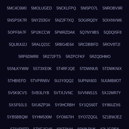
5MC4C6M0
5MOLUGED
5NCKLFPQ
5NI5PO7L
5NROBV9R
5NSPSK7R
5NYZ03GV
5NZ2F7XQ
5OGIRQDY
5OIXNVW6
5OPF8A7F
5PI2KCCW
5PMRZDAK
5Q7NY9BS
5QDQI5F8
5QL8UU2J
5RALQ21C
5RBG4E64
5RCDBBFD
5ROV8T2I
5RP6DWR8
5RZ72FTS
5RZPCFKF
5RZQDHMO
5SNLKYWW
5ST3XE0K
5T4RFJQE
5TDWI9U5
5TDWKNIX
5THBIEFD
5TVPRN5V
5UJY0QQ2
5UPNX603
5UUMB8OT
5V5K9CVS
5VB3LIYB
5VTXJVNC
5VVNNS1S
5XJ2MR7Y
5XSF9JLS
5XU6ZP3A
5Y0HCRBH
5Y1QS60T
5Y86UZX6
5YB5BBQM
5YHM530M
5YO667IH
5YO7ZQGL
5Z1BWJEZ