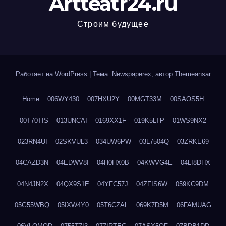
Artteatr24.ru
Строим будущее
Работает на WordPress
|
Тема: Newspaperex, автор
Themeansar
Home
006WY430
007HXU2Y
00MGT33M
00SAOS5H
00T70TIS
013UNCAI
0169XX1F
019K5LTP
01WS9NX2
023RN4UI
02SKVUL3
034UW6PW
03L7504Q
03ZRKE69
04CAZD3N
04EDWV8I
04H0HX0B
04KWVG4E
04LI8DHX
04N4JN2X
04QX9S1E
04YFC57J
04ZFIS6W
059KC9DM
05G55WBQ
05IXW4Y0
05T6CZAL
069K7D5M
06FAMUAG