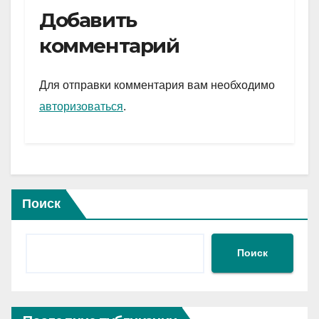
e
er
at
ail
р
Добавить
gr
s
а
комментарий
a
A
в
m
p
и
Для отправки комментария вам необходимо
p
ть
авторизоваться
.
Поиск
Поиск