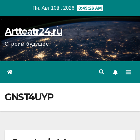
Перейти
Пн. Авг 10th, 2026
8:49:27 AM
к
содержанию
Artteatr24.ru
Строим будущее
GNST4UYP