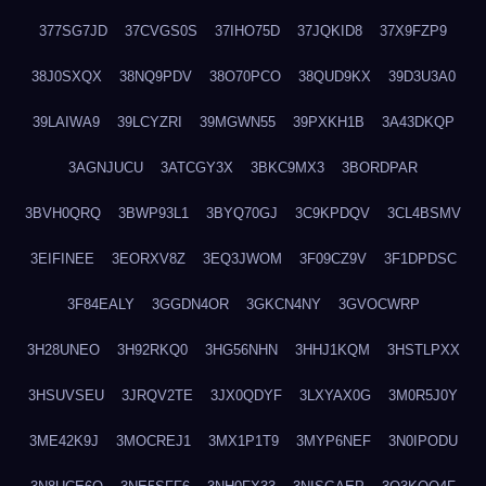
377SG7JD
37CVGS0S
37IHO75D
37JQKID8
37X9FZP9
38J0SXQX
38NQ9PDV
38O70PCO
38QUD9KX
39D3U3A0
39LAIWA9
39LCYZRI
39MGWN55
39PXKH1B
3A43DKQP
3AGNJUCU
3ATCGY3X
3BKC9MX3
3BORDPAR
3BVH0QRQ
3BWP93L1
3BYQ70GJ
3C9KPDQV
3CL4BSMV
3EIFINEE
3EORXV8Z
3EQ3JWOM
3F09CZ9V
3F1DPDSC
3F84EALY
3GGDN4OR
3GKCN4NY
3GVOCWRP
3H28UNEO
3H92RKQ0
3HG56NHN
3HHJ1KQM
3HSTLPXX
3HSUVSEU
3JRQV2TE
3JX0QDYF
3LXYAX0G
3M0R5J0Y
3ME42K9J
3MOCREJ1
3MX1P1T9
3MYP6NEF
3N0IPODU