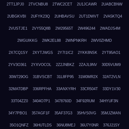
2TT1JPJ0
2TVCNBU8
2TWC2CET
2U1JCAWR
2UABCBNW
2UBGKVBI
2UFYK23Q
2UHBAVSU
2UT1DWVT
2VA5KTQ4
2VUSTJE1
2VY55Q8B
2W29565T
2W496244
2WADJS4M
2WGUIKKG
2WK2EL88
2WNPNKRH
2WV0ZHMD
2X7CQ1SY
2XYTJWGS
2Y7I1IC2
2YKK8NSK
2YT95AO1
2YV3O361
2YXVOCOL
2Z2JNBKZ
2ZAJL9NV
30D5VUM9
30W729OG
31BVSCBT
31L8FP95
31M0MR2X
32AT2VLN
32MATDBP
336RPFHA
33ANXYRH
33CR504T
33DY1V30
33T04ZZ0
3404O7P1
3478760D
34F92RUM
34HYUF3N
34Y7PBO1
357AGF1F
35AF37G3
35HVS0VG
35MJZMAN
35O1QNFZ
36HUTLDS
36NU8MEJ
36U7Y0NR
376J215Y