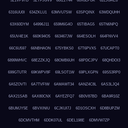
5Z1VP9TD
5ZYFJGV9
60IZ2Y44
60X8LPUK
62LJGRE8
6316UU0I
634ZKLU1
63MVU7SW
63SPQINX
63WDQUHH
63X60DYM
64996J11
659M6G4O
65TIBAG5
65TN6NPQ
65UV4E1K
660K94O5
663467JW
664ESOLH
664FNVV4
66C6U597
66NBHAON
675YBKS0
67T6PVX5
67UCAPT0
6899WHVC
68EZZKJQ
68OMB6UH
68PDCJPV
68QHDOI3
699GTUTR
69KWPV8F
69LSOT1W
69PLXGPN
69S53RP0
6A5ZOVTI
6A7TVFIW
6AMAWT34
6ANZ4C8L
6AS3LJQ4
6AX21SAB
6AX80CNX
6AYEZFQ7
6B0V87BD
6BA9R10Z
6BUMJY5E
6BVXINIU
6CJKUI7J
6D1OSCXH
6D8BUPZM
6DCMVTHM
6DDK07UL
6DEL198E
6DMVW7ZP