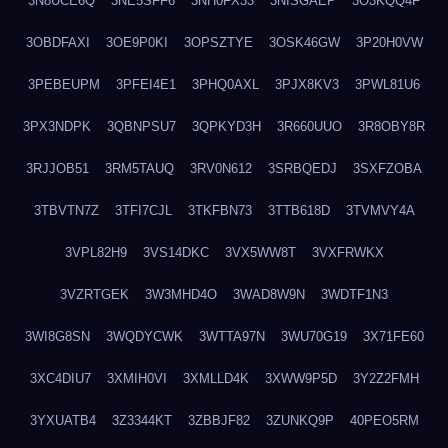
3N8UCE6Q
3NE5SFF6
3NH0FX33
3NISGAEP
3O3KQQ4F
3OBDFAXI
3OE9P0KI
3OPSZTYE
3OSK46GW
3P20H0VW
3PEBEUPM
3PFEI4E1
3PHQ0AXL
3PJX8KV3
3PWL81U6
3PX3NDPK
3QBNPSU7
3QPKYD3H
3R660UUO
3R8OBY8R
3RJJOB51
3RM5TAUQ
3RV0N612
3SRBQEDJ
3SXFZOBA
3TBVTN7Z
3TFI7CJL
3TKFBN73
3TTB618D
3TVMVY4A
3VPL82H9
3VS14DKC
3VX5WW8T
3VXFRWKX
3VZRTGEK
3W3MHD4O
3WAD8W9N
3WDTF1N3
3WI8G8SN
3WQDYCWK
3WTTA97N
3WU70G19
3X71FE60
3XC4DIU7
3XMIH0VI
3XMLLD4K
3XWW9P5D
3Y2Z2FMH
3YXUATB4
3Z3344KT
3ZBBJF82
3ZUNKQ9P
40PEO5RM