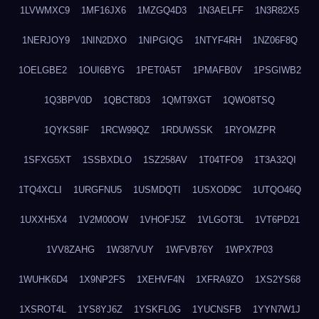
1LVWMXC9
1MF16JX6
1MZGQ4D3
1N3AELFF
1N3R82X5
1NERJOY9
1NIN2DXO
1NIPGIQG
1NTYF4RH
1NZ06F8Q
1OELGBE2
1OUI6BYG
1PET0A5T
1PMAFB0V
1PSGIWB2
1Q3BPV0D
1QBCT8D3
1QMT9XGT
1QWO8TSQ
1QYKS8IF
1RCW99QZ
1RDUWSSK
1RYOMZPR
1SFXG5XT
1SSBXDLO
1SZ258AV
1T04TFO9
1T3A32QI
1TQ4XCLI
1URGFNU5
1USMDQTI
1USXOD9C
1UTQO46Q
1UXXH5X4
1V2M00OW
1VHOFJ5Z
1VLGOT3L
1VT6PD21
1VV8ZAHG
1W387VUY
1WFVB76Y
1WPX7P03
1WUHK6D4
1X9NP2FS
1XEHVF4N
1XFRA9ZO
1XS2YS68
1XSROT4L
1YS8YJ6Z
1YSKFL0G
1YUCNSFB
1YYN7W1J