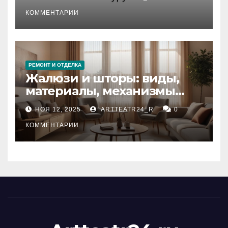
стихийных бедствий на
тезауруса
КОММЕНТАРИИ
РЕМОНТ И ОТДЕЛКА
Жалюзи и шторы: виды,
материалы, механизмы
управления и уход
НОЯ 12, 2025
ARTTEATR24_R
0
КОММЕНТАРИИ