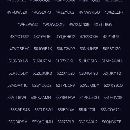
4TSJ6PJX
4U48QGQ2
4UMM8LXA
4UNHPQM1
4URT243L
4VFMWJZ0
4VGSLXPJ
4VJZYO02
4VNW7KSQ
4W6ZE1F7
4WP2PW82
4WQWQXX8
4WXQZN38
4X7TT8GV
4XYOT662
4XZYAUHI
4YQHH612
4Z52SO0V
4ZP14UIL
4ZVGSBH0
50JO9B1K
50KZ2V9P
50NNJN5E
50S8F1Z0
510NBX1W
5160U7JM
51D7XGKL
51JUGSIB
51MY24WU
51VJOSDY
51ZE8MKB
522X4O28
52D4GH9B
52FJKYTB
52MOA4HC
52SYO0Q2
52TPECFV
52W5K0BY
52XXY91Q
53ATDBWI
53EKZAMH
53Z8FUAW
54PKU5CO
551HGV0S
553WPS4S
55FLR3W1
55IE9L4V
55JKJF3L
55NCOA72
55QDIRSM
55XAQHMU
56975PIR
56GSA0U2
56QN3KEB