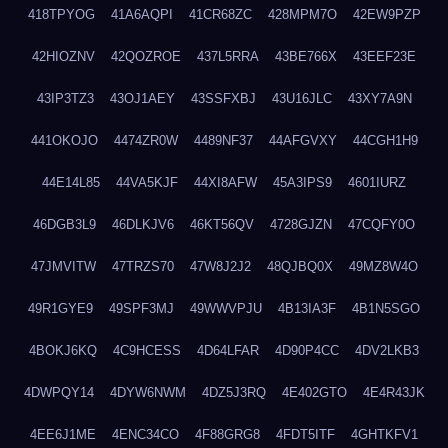
418TPYOG
41A6AQPI
41CR68ZC
428MPM7O
42EW9PZP
42HIOZNV
42QOZROE
437L5RRA
43BE766X
43EEF23E
43IP3TZ3
43OJ1AEY
43SSFXBJ
43U16JLC
43XY7A9N
441OKOJO
4474ZR0W
4489NF37
44AFGVXY
44CGH1H9
44E14L85
44VA5KJF
44XI8AFW
45A3IPS9
4601IURZ
46DGB3L9
46DLKJV6
46KT56QV
4728GJZN
47CQFY0O
47JMVITW
47TRZS70
47W8J2J2
48QJBQ0X
49MZ8W4O
49R1GYE9
49SPF3MJ
49WWVPJU
4B13IA3F
4B1N5SGO
4BOKJ6KQ
4C9HCESS
4D64LFAR
4D90P4CC
4DV2LKB3
4DWPQY14
4DYW6NWM
4DZ5J3RQ
4E402GTO
4E4R43JK
4EE6J1ME
4ENC34CO
4F88GRG8
4FDT5ITF
4GHTKFV1