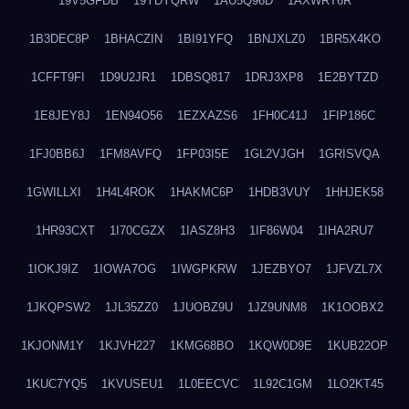
19V5GFDB
19YDYQRW
1AU5Q96D
1AXWRT6R
1B3DEC8P
1BHACZIN
1BI91YFQ
1BNJXLZ0
1BR5X4KO
1CFFT9FI
1D9U2JR1
1DBSQ817
1DRJ3XP8
1E2BYTZD
1E8JEY8J
1EN94O56
1EZXAZS6
1FH0C41J
1FIP186C
1FJ0BB6J
1FM8AVFQ
1FP03I5E
1GL2VJGH
1GRISVQA
1GWILLXI
1H4L4ROK
1HAKMC6P
1HDB3VUY
1HHJEK58
1HR93CXT
1I70CGZX
1IASZ8H3
1IF86W04
1IHA2RU7
1IOKJ9IZ
1IOWA7OG
1IWGPKRW
1JEZBYO7
1JFVZL7X
1JKQPSW2
1JL35ZZ0
1JUOBZ9U
1JZ9UNM8
1K1OOBX2
1KJONM1Y
1KJVH227
1KMG68BO
1KQW0D9E
1KUB22OP
1KUC7YQ5
1KVUSEU1
1L0EECVC
1L92C1GM
1LO2KT45