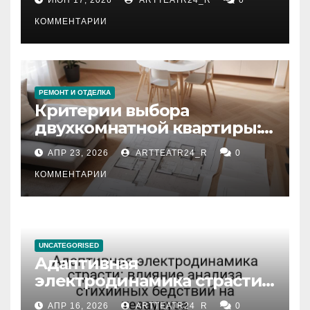
КОММЕНТАРИИ
РЕМОНТ И ОТДЕЛКА
Критерии выбора
двухкомнатной квартиры:
планировка, площадь,
АПР 23, 2026
ARTTEATR24_R
0
состояние и документация
КОММЕНТАРИИ
UNCATEGORISED
Адаптивная
электродинамика страсти:
влияние анализа
АПР 16, 2026
ARTTEATR24_R
0