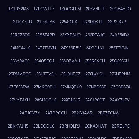
1Z1US2M8
1ZLGWTF7
1ZOCGLFM
206VNFLF
20GH4EFO
2110Y7UD
21J9UIA6
2254Q10C
226DDKTL
22R2IX7P
22RDZ3DD
22S5F4PR
22XXR3UO
232PTAJG
24AZ56D2
24MC44U0
24TJTMVU
24XS3FEV
24YV1LVI
252T7VNK
253A0XC6
254O5EQJ
258OBXAU
25JR0XCH
25Q8956U
25RMMEOD
26HTTV6H
26L0HESZ
270L4YOL
276UFPNM
27E8J3FW
27MKG0DU
27MNQPU0
27NBD68F
27O3D674
27VYT4KU
28SMQGU6
299T1G15
2A01R6QT
2AAYZL7V
2AFJGVZY
2ATPPOCH
2B2G3AW2
2BFZFCNW
2BKKV1H5
2BLDOOU6
2BRHOLRJ
2CKA0HWT
2CRELPQI