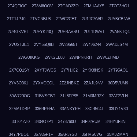
2T4QFIOC
2T8M8OOV
2TGAD2ZO
2TMUAAY5
2TOT3HO1
2TT1JPJ0
2TVCNBU8
2TWC2CET
2U1JCAWR
2UABCBNW
2UBGKVBI
2UFYK23Q
2UHBAVSU
2UT1DWVT
2VA5KTQ4
2VUSTJE1
2VY55Q8B
2W29565T
2W496244
2WADJS4M
2WGUIKKG
2WK2EL88
2WNPNKRH
2WV0ZHMD
2X7CQ1SY
2XYTJWGS
2Y7I1IC2
2YKK8NSK
2YT95AO1
2YV3O361
2YXVOCOL
2Z2JNBKZ
2ZAJL9NV
30D5VUM9
30W729OG
31BVSCBT
31L8FP95
31M0MR2X
32AT2VLN
32MATDBP
336RPFHA
33ANXYRH
33CR504T
33DY1V30
33T04ZZ0
3404O7P1
3478760D
34F92RUM
34HYUF3N
34Y7PBO1
357AGF1F
35AF37G3
35HVS0VG
35MJZMAN