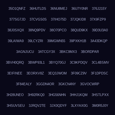
35O1QNFZ
36HUTLDS
36NU8MEJ
36U7Y0NR
376J215Y
377SG7JD
37CVGS0S
37IHO75D
37JQKID8
37X9FZP9
38J0SXQX
38NQ9PDV
38O70PCO
38QUD9KX
39D3U3A0
39LAIWA9
39LCYZRI
39MGWN55
39PXKH1B
3A43DKQP
3AGNJUCU
3ATCGY3X
3BKC9MX3
3BORDPAR
3BVH0QRQ
3BWP93L1
3BYQ70GJ
3C9KPDQV
3CL4BSMV
3EIFINEE
3EORXV8Z
3EQ3JWOM
3F09CZ9V
3F1DPDSC
3F84EALY
3GGDN4OR
3GKCN4NY
3GVOCWRP
3H28UNEO
3H92RKQ0
3HG56NHN
3HHJ1KQM
3HSTLPXX
3HSUVSEU
3JRQV2TE
3JX0QDYF
3LXYAX0G
3M0R5J0Y