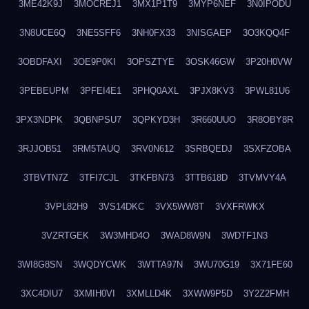
3ME42K9J
3MOCREJ1
3MX1P1T9
3MYP6NEF
3N0IPODU
3N8UCE6Q
3NE5SFF6
3NH0FX33
3NISGAEP
3O3KQQ4F
3OBDFAXI
3OE9P0KI
3OPSZTYE
3OSK46GW
3P20H0VW
3PEBEUPM
3PFEI4E1
3PHQ0AXL
3PJX8KV3
3PWL81U6
3PX3NDPK
3QBNPSU7
3QPKYD3H
3R660UUO
3R8OBY8R
3RJJOB51
3RM5TAUQ
3RV0N612
3SRBQEDJ
3SXFZOBA
3TBVTN7Z
3TFI7CJL
3TKFBN73
3TTB618D
3TVMVY4A
3VPL82H9
3VS14DKC
3VX5WW8T
3VXFRWKX
3VZRTGEK
3W3MHD4O
3WAD8W9N
3WDTF1N3
3WI8G8SN
3WQDYCWK
3WTTA97N
3WU70G19
3X71FE60
3XC4DIU7
3XMIH0VI
3XMLLD4K
3XWW9P5D
3Y2Z2FMH