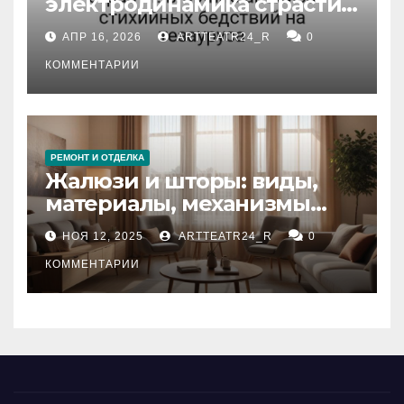
электродинамика страсти:
влияние анализа
АПР 16, 2026
ARTTEATR24_R
0
стихийных бедствий на
тезауруса
КОММЕНТАРИИ
РЕМОНТ И ОТДЕЛКА
Жалюзи и шторы: виды,
материалы, механизмы
управления и уход
НОЯ 12, 2025
ARTTEATR24_R
0
КОММЕНТАРИИ