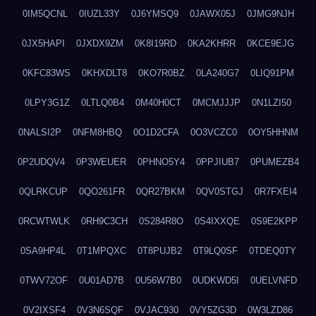
0IM5QCNL
0IUZL33Y
0J6YMSQ9
0JAWX05J
0JMG9NJH
0JX5HAPI
0JXDX9ZM
0K8I19RD
0KA2KHRR
0KCE9EJG
0KFC83WS
0KHXDLT8
0KO7R0BZ
0LA240G7
0LIQ91PM
0LPY3G1Z
0LTLQ0B4
0M40H0CT
0MCMJJJP
0N1LZI50
0NALSI2P
0NFM8HBQ
0O1D2CFA
0O3VCZC0
0OY5HHNM
0P2UDQV4
0P3WEUER
0PHNO5Y4
0PPJIUB7
0PUMEZB4
0QLRKCUP
0QO261FR
0QR27BKM
0QV0STGJ
0R7FXEI4
0RCWTWLK
0RH9C3CH
0S284R8O
0S4IXXQE
0S9E2KPP
0SA9HP4L
0T1MPQXC
0T8PUJB2
0T9LQ0SF
0TDEQ0TY
0TWV72OF
0U01AD7B
0U56W7B0
0UDKWD5I
0UELVNFD
0V2IXSF4
0V3N6SQF
0VJAC930
0VY5ZG3D
0W3LZD86