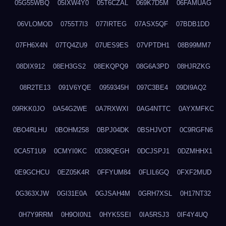
05G55WBQ
05IXW4Y0
05T6CZAL
069K7D5M
06FAMUAG
06VLOMOD
0755T7I3
077IRTEG
07ASX5QF
07BDB1DD
07FH6X4N
07TQ4ZU9
07UES9ES
07VPTDH1
08B99MM7
08DIX912
08EH3GS2
08EKQPQ9
08G6A3PD
08HJRZKG
08R2TE13
091V6YQE
0959345H
097C3BE4
09DI9AQ2
09RKK0JO
0A54G2WE
0A7RXWXI
0AG4NTTC
0AYXMFKC
0BO4RLHU
0BOHM258
0BPJ04DK
0BSHJVOT
0C9RGFN6
0CA5T1U9
0CMYI0KC
0D38QEGH
0DCJSPJ1
0DZMHHX1
0E9GCHCU
0EZ05K4R
0FFYUM84
0FLIL6GQ
0FXF2MUD
0G363XJW
0GI31E0A
0GJSAH4M
0GRH7XSL
0H17NT32
0H7Y9RRM
0H9OI0N1
0HYK5SEI
0IA5RSJ3
0IF4Y4UQ