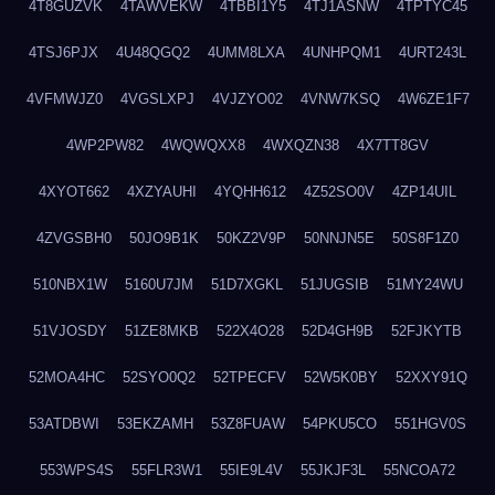
4T8GUZVK
4TAWVEKW
4TBBI1Y5
4TJ1ASNW
4TPTYC45
4TSJ6PJX
4U48QGQ2
4UMM8LXA
4UNHPQM1
4URT243L
4VFMWJZ0
4VGSLXPJ
4VJZYO02
4VNW7KSQ
4W6ZE1F7
4WP2PW82
4WQWQXX8
4WXQZN38
4X7TT8GV
4XYOT662
4XZYAUHI
4YQHH612
4Z52SO0V
4ZP14UIL
4ZVGSBH0
50JO9B1K
50KZ2V9P
50NNJN5E
50S8F1Z0
510NBX1W
5160U7JM
51D7XGKL
51JUGSIB
51MY24WU
51VJOSDY
51ZE8MKB
522X4O28
52D4GH9B
52FJKYTB
52MOA4HC
52SYO0Q2
52TPECFV
52W5K0BY
52XXY91Q
53ATDBWI
53EKZAMH
53Z8FUAW
54PKU5CO
551HGV0S
553WPS4S
55FLR3W1
55IE9L4V
55JKJF3L
55NCOA72