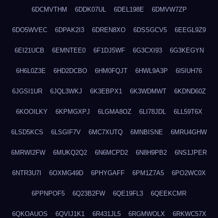
6DCMVTHM
6DDK07UL
6DEL198E
6DMVW7ZP
6DO5WVEC
6DPAK2I3
6DREN8XO
6DSSGCV5
6EEGL9Z9
6EI21UCB
6EMNTEE0
6F1DJ5WF
6G3CXI93
6G3KEGYN
6H6L0Z3E
6HD2DCBO
6HM0FQJT
6HWL9A3P
6I5IUH76
6JGSI1UR
6JQL3WKJ
6K3EBPX1
6K3WDMWT
6KDND60Z
6KOOILKY
6KPMGXPJ
6LGMA8OZ
6LI78JDL
6LL59T6X
6LSD5KCS
6LSGIF7V
6MC7XUTQ
6MNBISNE
6MRU4GHW
6MRWI2FW
6MUKQ2Q2
6N6MCPD2
6N8H9PB2
6NS1JPER
6NTR3U7I
6OXMG49D
6PHYGAFF
6PM1Z7A5
6PO2WC0X
6PPNPOF5
6Q23B2FW
6QE19FL3
6QEEKCMR
6QKOAUOS
6QVIJ1K1
6R431JL5
6RGMWOLX
6RKWC57X