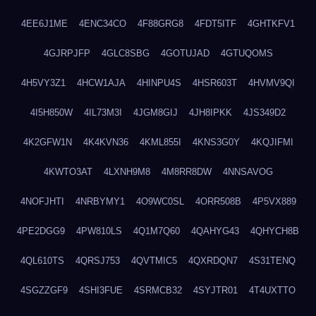
4EE6J1ME
4ENC34CO
4F88GRG8
4FDT5ITF
4GHTKFV1
4GJRPJFP
4GLC8SBG
4GOTUJAD
4GTUQOMS
4H5VY3Z1
4HCW1AJA
4HINPU4S
4HSR603T
4HVMV9QI
4I5H850W
4IL73M3I
4JGM8GIJ
4JH8IPKK
4JS349D2
4K2GFW1N
4K4KVN36
4KML855I
4KNS3G0Y
4KQJIFMI
4KWTO3AT
4LXNH9M8
4M8RR8DW
4NNSAVOG
4NOFJHTI
4NRBYMY1
4O9WC0SL
4ORR508B
4P5VX889
4PE2DGG9
4PW810LS
4Q1M7Q60
4QAHYG43
4QHYCH8B
4QL610TS
4QRSJ753
4QVTMIC5
4QXRDQN7
4S31TENQ
4SGZZGF9
4SHI3FUE
4SRMCB32
4SYJTR01
4T4UXTTO