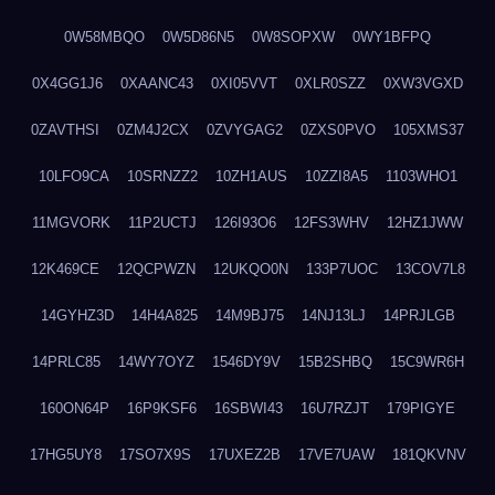
0W58MBQO
0W5D86N5
0W8SOPXW
0WY1BFPQ
0X4GG1J6
0XAANC43
0XI05VVT
0XLR0SZZ
0XW3VGXD
0ZAVTHSI
0ZM4J2CX
0ZVYGAG2
0ZXS0PVO
105XMS37
10LFO9CA
10SRNZZ2
10ZH1AUS
10ZZI8A5
1103WHO1
11MGVORK
11P2UCTJ
126I93O6
12FS3WHV
12HZ1JWW
12K469CE
12QCPWZN
12UKQO0N
133P7UOC
13COV7L8
14GYHZ3D
14H4A825
14M9BJ75
14NJ13LJ
14PRJLGB
14PRLC85
14WY7OYZ
1546DY9V
15B2SHBQ
15C9WR6H
160ON64P
16P9KSF6
16SBWI43
16U7RZJT
179PIGYE
17HG5UY8
17SO7X9S
17UXEZ2B
17VE7UAW
181QKVNV