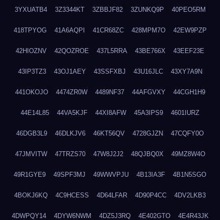
3YXUATB4
3Z3344KT
3ZBBJF82
3ZUNKQ9P
40PEO5RM
418TPYOG
41A6AQPI
41CR68ZC
428MPM7O
42EW9PZP
42HIOZNV
42QOZROE
437L5RRA
43BE766X
43EEF23E
43IP3TZ3
43OJ1AEY
43SSFXBJ
43U16JLC
43XY7A9N
441OKOJO
4474ZR0W
4489NF37
44AFGVXY
44CGH1H9
44E14L85
44VA5KJF
44XI8AFW
45A3IPS9
4601IURZ
46DGB3L9
46DLKJV6
46KT56QV
4728GJZN
47CQFY0O
47JMVITW
47TRZS70
47W8J2J2
48QJBQ0X
49MZ8W4O
49R1GYE9
49SPF3MJ
49WWVPJU
4B13IA3F
4B1N5SGO
4BOKJ6KQ
4C9HCESS
4D64LFAR
4D90P4CC
4DV2LKB3
4DWPQY14
4DYW6NWM
4DZ5J3RQ
4E402GTO
4E4R43JK