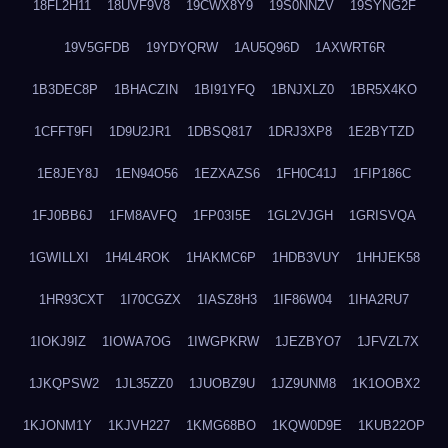
18FL2H11
18UVF9V8
19CWX8Y9
19S0NNZV
19SYNG2F
19V5GFDB
19YDYQRW
1AU5Q96D
1AXWRT6R
1B3DEC8P
1BHACZIN
1BI91YFQ
1BNJXLZ0
1BR5X4KO
1CFFT9FI
1D9U2JR1
1DBSQ817
1DRJ3XP8
1E2BYTZD
1E8JEY8J
1EN94O56
1EZXAZS6
1FH0C41J
1FIP186C
1FJ0BB6J
1FM8AVFQ
1FP03I5E
1GL2VJGH
1GRISVQA
1GWILLXI
1H4L4ROK
1HAKMC6P
1HDB3VUY
1HHJEK58
1HR93CXT
1I70CGZX
1IASZ8H3
1IF86W04
1IHA2RU7
1IOKJ9IZ
1IOWA7OG
1IWGPKRW
1JEZBYO7
1JFVZL7X
1JKQPSW2
1JL35ZZ0
1JUOBZ9U
1JZ9UNM8
1K1OOBX2
1KJONM1Y
1KJVH227
1KMG68BO
1KQW0D9E
1KUB22OP