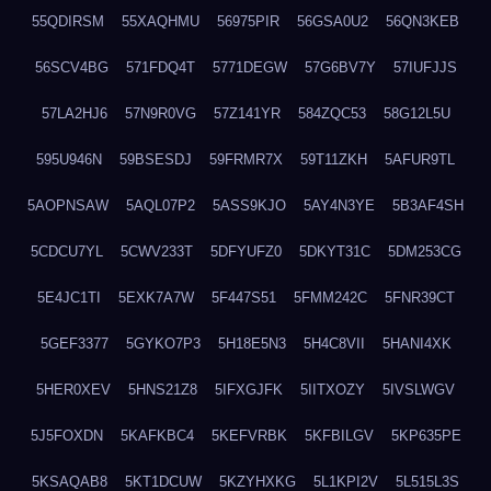
55QDIRSM
55XAQHMU
56975PIR
56GSA0U2
56QN3KEB
56SCV4BG
571FDQ4T
5771DEGW
57G6BV7Y
57IUFJJS
57LA2HJ6
57N9R0VG
57Z141YR
584ZQC53
58G12L5U
595U946N
59BSESDJ
59FRMR7X
59T11ZKH
5AFUR9TL
5AOPNSAW
5AQL07P2
5ASS9KJO
5AY4N3YE
5B3AF4SH
5CDCU7YL
5CWV233T
5DFYUFZ0
5DKYT31C
5DM253CG
5E4JC1TI
5EXK7A7W
5F447S51
5FMM242C
5FNR39CT
5GEF3377
5GYKO7P3
5H18E5N3
5H4C8VII
5HANI4XK
5HER0XEV
5HNS21Z8
5IFXGJFK
5IITXOZY
5IVSLWGV
5J5FOXDN
5KAFKBC4
5KEFVRBK
5KFBILGV
5KP635PE
5KSAQAB8
5KT1DCUW
5KZYHXKG
5L1KPI2V
5L515L3S