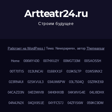
Artteatr24.ru
Строим будущее
Работает на WordPress
|
Тема: Newspaperex, автор
Themeansar
Home
006WY430
007HXU2Y
00MGT33M
00SAOS5H
00T70TIS
013UNCAI
0169XX1F
019K5LTP
01WS9NX2
023RN4UI
02SKVUL3
034UW6PW
03L7504Q
03ZRKE69
04CAZD3N
04EDWV8I
04H0HX0B
04KWVG4E
04LI8DHX
04N4JN2X
04QX9S1E
04YFC57J
04ZFIS6W
059KC9DM