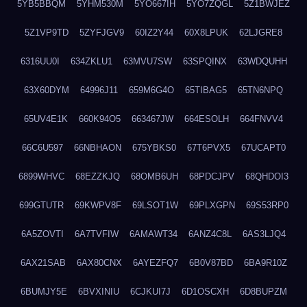
5YB5BBQM
5YHM530M
5YO667IH
5YO7ZQGL
5Z1BWJEZ
5Z1VP9TD
5ZYFJGV9
60IZ2Y44
60X8LPUK
62LJGRE8
6316UU0I
634ZKLU1
63MVU7SW
63SPQINX
63WDQUHH
63X60DYM
64996J11
659M6G4O
65TIBAG5
65TN6NPQ
65UV4E1K
660K94O5
663467JW
664ESOLH
664FNVV4
66C6U597
66NBHAON
675YBKS0
67T6PVX5
67UCAPT0
6899WHVC
68EZZKJQ
68OMB6UH
68PDCJPV
68QHDOI3
699GTUTR
69KWPV8F
69LSOT1W
69PLXGPN
69S53RP0
6A5ZOVTI
6A7TVFIW
6AMAWT34
6ANZ4C8L
6AS3LJQ4
6AX21SAB
6AX80CNX
6AYEZFQ7
6B0V87BD
6BA9R10Z
6BUMJY5E
6BVXINIU
6CJKUI7J
6D1OSCXH
6D8BUPZM