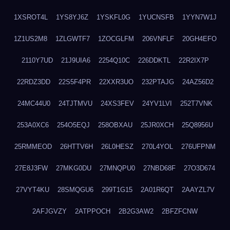
1XSROT4L
1YS8YJ6Z
1YSKFL0G
1YUCNSFB
1YYN7W1J
1Z1US2M8
1ZLGWTF7
1ZOCGLFM
206VNFLF
20GH4EFO
2110Y7UD
21J9UIA6
2254Q10C
226DDKTL
22R2IX7P
22RDZ3DD
22S5F4PR
22XXR3UO
232PTAJG
24AZ56D2
24MC44U0
24TJTMVU
24XS3FEV
24YV1LVI
252T7VNK
253A0XC6
254O5EQJ
258OBXAU
25JR0XCH
25Q8956U
25RMMEOD
26HTTV6H
26L0HESZ
270L4YOL
276UFPNM
27E8J3FW
27MKG0DU
27MNQPU0
27NBD68F
27O3D674
27VYT4KU
28SMQGU6
299T1G15
2A01R6QT
2AAYZL7V
2AFJGVZY
2ATPPOCH
2B2G3AW2
2BFZFCNW