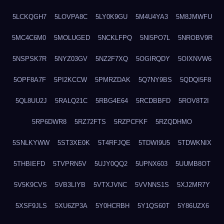
5LCKQGH7
5LOVPA8C
5LY0K9GU
5M4U4YA3
5M8JMWFU
5MC4C6M0
5MOLUGED
5NCKLFPQ
5NI5PO7L
5NROBV9R
5NSPSK7R
5NYZ03GV
5NZ2F7XQ
5OGIRQDY
5OIXNVW6
5OPF8A7F
5PI2KCCW
5PMRZDAK
5Q7NY9BS
5QDQI5F8
5QL8UU2J
5RALQ21C
5RBG4E64
5RCDBBFD
5ROV8T2I
5RP6DWR8
5RZ72FTS
5RZPCFKF
5RZQDHMO
5SNLKYWW
5ST3XE0K
5T4RFJQE
5TDWI9U5
5TDWKNIX
5THBIEFD
5TVPRN5V
5UJY0QQ2
5UPNX603
5UUMB8OT
5V5K9CVS
5VB3LIYB
5VTXJVNC
5VVNNS1S
5XJ2MR7Y
5XSF9JLS
5XU6ZP3A
5Y0HCRBH
5Y1QS60T
5Y86UZX6