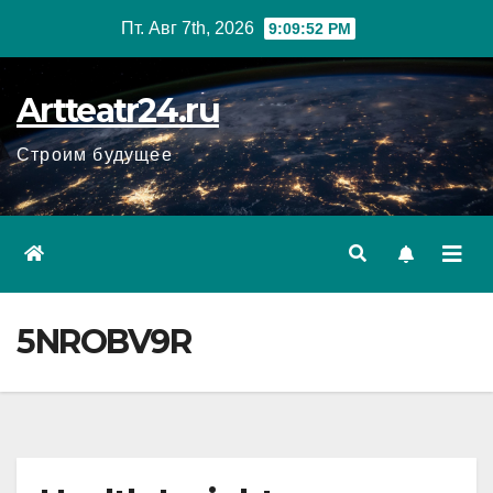
Перейти
Пт. Авг 7th, 2026
9:09:53 PM
к
содержанию
Artteatr24.ru
Строим будущее
5NROBV9R