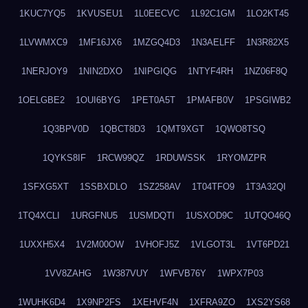
1KUC7YQ5
1KVUSEU1
1L0EECVC
1L92C1GM
1LO2KT45
1LVWMXC9
1MF16JX6
1MZGQ4D3
1N3AELFF
1N3R82X5
1NERJOY9
1NIN2DXO
1NIPGIQG
1NTYF4RH
1NZ06F8Q
1OELGBE2
1OUI6BYG
1PET0A5T
1PMAFB0V
1PSGIWB2
1Q3BPV0D
1QBCT8D3
1QMT9XGT
1QWO8TSQ
1QYKS8IF
1RCW99QZ
1RDUWSSK
1RYOMZPR
1SFXG5XT
1SSBXDLO
1SZ258AV
1T04TFO9
1T3A32QI
1TQ4XCLI
1URGFNU5
1USMDQTI
1USXOD9C
1UTQO46Q
1UXXH5X4
1V2M00OW
1VHOFJ5Z
1VLGOT3L
1VT6PD21
1VV8ZAHG
1W387VUY
1WFVB76Y
1WPX7P03
1WUHK6D4
1X9NP2FS
1XEHVF4N
1XFRA9ZO
1XS2YS68