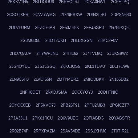
2BKKV1H5
2BLDOOU6
2BRHOLRJ
2CKA0HWT
2CRELPQI
2CSOTXFR
2CVZ7WMG
2D26EBXW
2D942LRG
2DPSN680
2DU7LORM
2EZC76PR
2F53ZH8K
2FFJSSR3
2G789XQE
2G8M6D58
2HDT2UKH
2HLBXGGN
2HMC2F0V
2HO7QAUP
2HYWPJNU
2IIHI162
2J4TVL9Q
2JDKS9WZ
2JG4QYDE
2JSJLGSQ
2KKCIQS5
2KL1TDVU
2LCI7CW6
2LN9C5H3
2LVOI55N
2M7YMERZ
2MIQDBKK
2N165DB2
2NFH8OET
2NXDJSMA
2OC6YQYJ
2ODHTNIQ
2OYOC8EB
2P5KVO7J
2PB26F91
2PFU2MB3
2PGICZT7
2PJA33U1
2PK01RCU
2Q6V9UEG
2QFIABDG
2QYABSTR
2R02B74P
2RPXRAZM
2SAV54DE
2SS1XHM0
2T0TIR21