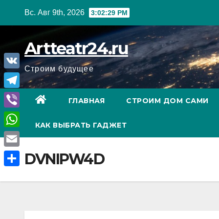
Перейти
Вс. Авг 9th, 2026
3:02:30 PM
к
содержанию
Artteatr24.ru
Строим будущее
V
K
T
ГЛАВНАЯ
СТРОИМ ДОМ САМИ
e
V
КАК ВЫБРАТЬ ГАДЖЕТ
l
i
W
e
b
h
E
DVNIPW4D
g
e
a
m
r
О
r
t
a
a
т
s
i
m
п
A
l