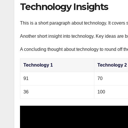
р
Technology Insights
p
а
p
в
This is a short paragraph about technology. It covers 
и
Another short insight into technology. Key ideas are b
т
ь
A concluding thought about technology to round off th
Technology 1
Technology 2
91
70
36
100