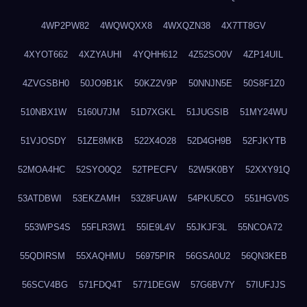
4WP2PW82
4WQWQXX8
4WXQZN38
4X7TT8GV
4XYOT662
4XZYAUHI
4YQHH612
4Z52SO0V
4ZP14UIL
4ZVGSBH0
50JO9B1K
50KZ2V9P
50NNJN5E
50S8F1Z0
510NBX1W
5160U7JM
51D7XGKL
51JUGSIB
51MY24WU
51VJOSDY
51ZE8MKB
522X4O28
52D4GH9B
52FJKYTB
52MOA4HC
52SYO0Q2
52TPECFV
52W5K0BY
52XXY91Q
53ATDBWI
53EKZAMH
53Z8FUAW
54PKU5CO
551HGV0S
553WPS4S
55FLR3W1
55IE9L4V
55JKJF3L
55NCOA72
55QDIRSM
55XAQHMU
56975PIR
56GSA0U2
56QN3KEB
56SCV4BG
571FDQ4T
5771DEGW
57G6BV7Y
57IUFJJS