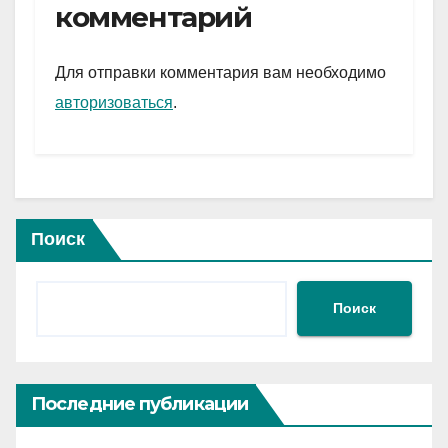
gr
s
а
комментарий
a
A
в
m
p
и
Для отправки комментария вам необходимо
p
ть
авторизоваться
.
Поиск
Поиск
Последние публикации