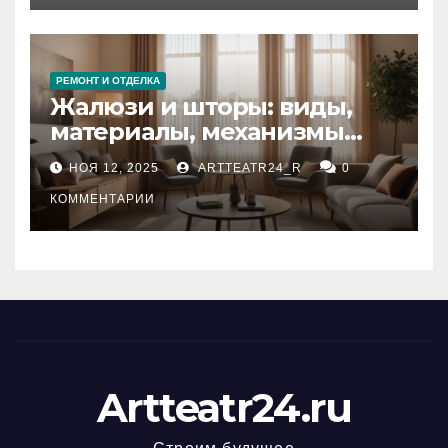
РЕМОНТ И ОТДЕЛКА
Жалюзи и шторы: виды,
материалы, механизмы
управления и уход
НОЯ 12, 2025
ARTTEATR24_R
0
КОММЕНТАРИИ
Artteatr24.ru