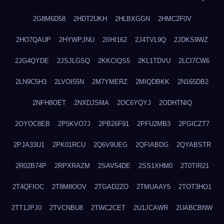
2G8M6D58
2HDT2UKH
2HLBXGGN
2HMC2F0V
2HO7QAUP
2HYWPJNU
2IIHI162
2J4TVL9Q
2JDKS9WZ
2JG4QYDE
2JSJLGSQ
2KKCIQS5
2KL1TDVU
2LCI7CW6
2LN9C5H3
2LVOI55N
2M7YMERZ
2MIQDBKK
2N165DB2
2NFH8OET
2NXDJSMA
2OC6YQYJ
2ODHTNIQ
2OYOC8EB
2P5KVO7J
2PB26F91
2PFU2MB3
2PGICZT7
2PJA33U1
2PK01RCU
2Q6V9UEG
2QFIABDG
2QYABSTR
2R02B74P
2RPXRAZM
2SAV54DE
2SS1XHM0
2T0TIR21
2T4QFIOC
2T8M8OOV
2TGAD2ZO
2TMUAAY5
2TOT3HO1
2TT1JPJ0
2TVCNBU8
2TWC2CET
2U1JCAWR
2UABCBNW