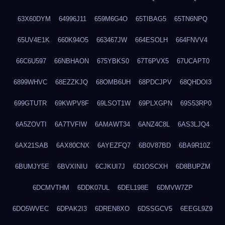
63X60DYM
64996J11
659M6G4O
65TIBAG5
65TN6NPQ
65UV4E1K
660K94O5
663467JW
664ESOLH
664FNVV4
66C6U597
66NBHAON
675YBKS0
67T6PVX5
67UCAPT0
6899WHVC
68EZZKJQ
68OMB6UH
68PDCJPV
68QHDOI3
699GTUTR
69KWPV8F
69LSOT1W
69PLXGPN
69S53RP0
6A5ZOVTI
6A7TVFIW
6AMAWT34
6ANZ4C8L
6AS3LJQ4
6AX21SAB
6AX80CNX
6AYEZFQ7
6B0V87BD
6BA9R10Z
6BUMJY5E
6BVXINIU
6CJKUI7J
6D1OSCXH
6D8BUPZM
6DCMVTHM
6DDK07UL
6DEL198E
6DMVW7ZP
6DO5WVEC
6DPAK2I3
6DREN8XO
6DSSGCV5
6EEGL9Z9