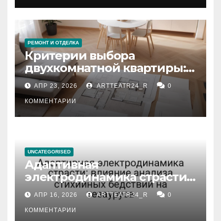
РЕМОНТ И ОТДЕЛКА
Критерии выбора
двухкомнатной квартиры:
планировка, площадь,
АПР 23, 2026
ARTTEATR24_R
0
состояние и документация
КОММЕНТАРИИ
UNCATEGORISED
Адаптивная
электродинамика страсти:
влияние анализа
АПР 16, 2026
ARTTEATR24_R
0
стихийных бедствий на
тезауруса
КОММЕНТАРИИ