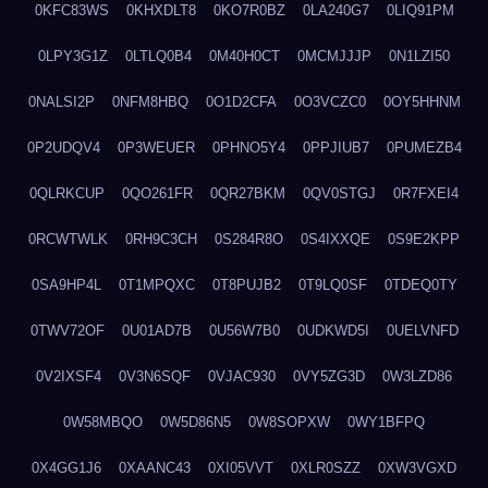
0KFC83WS
0KHXDLT8
0KO7R0BZ
0LA240G7
0LIQ91PM
0LPY3G1Z
0LTLQ0B4
0M40H0CT
0MCMJJJP
0N1LZI50
0NALSI2P
0NFM8HBQ
0O1D2CFA
0O3VCZC0
0OY5HHNM
0P2UDQV4
0P3WEUER
0PHNO5Y4
0PPJIUB7
0PUMEZB4
0QLRKCUP
0QO261FR
0QR27BKM
0QV0STGJ
0R7FXEI4
0RCWTWLK
0RH9C3CH
0S284R8O
0S4IXXQE
0S9E2KPP
0SA9HP4L
0T1MPQXC
0T8PUJB2
0T9LQ0SF
0TDEQ0TY
0TWV72OF
0U01AD7B
0U56W7B0
0UDKWD5I
0UELVNFD
0V2IXSF4
0V3N6SQF
0VJAC930
0VY5ZG3D
0W3LZD86
0W58MBQO
0W5D86N5
0W8SOPXW
0WY1BFPQ
0X4GG1J6
0XAANC43
0XI05VVT
0XLR0SZZ
0XW3VGXD