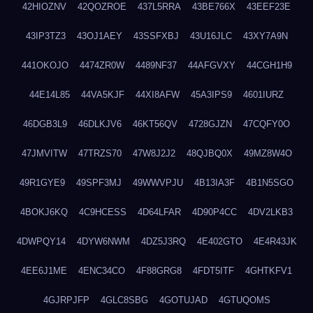
42HIOZNV
42QOZROE
437L5RRA
43BE766X
43EEF23E
43IP3TZ3
43OJ1AEY
43SSFXBJ
43U16JLC
43XY7A9N
441OKOJO
4474ZR0W
4489NF37
44AFGVXY
44CGH1H9
44E14L85
44VA5KJF
44XI8AFW
45A3IPS9
4601IURZ
46DGB3L9
46DLKJV6
46KT56QV
4728GJZN
47CQFY0O
47JMVITW
47TRZS70
47W8J2J2
48QJBQ0X
49MZ8W4O
49R1GYE9
49SPF3MJ
49WWVPJU
4B13IA3F
4B1N5SGO
4BOKJ6KQ
4C9HCESS
4D64LFAR
4D90P4CC
4DV2LKB3
4DWPQY14
4DYW6NWM
4DZ5J3RQ
4E402GTO
4E4R43JK
4EE6J1ME
4ENC34CO
4F88GRG8
4FDT5ITF
4GHTKFV1
4GJRPJFP
4GLC8SBG
4GOTUJAD
4GTUQOMS