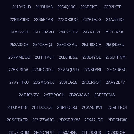
2110Y7UD
21J9UIA6
2254Q10C
226DDKTL
22R2IX7P
22RDZ3DD
22S5F4PR
22XXR3UO
232PTAJG
24AZ56D2
24MC44U0
24TJTMVU
24XS3FEV
24YV1LVI
252T7VNK
253A0XC6
254O5EQJ
258OBXAU
25JR0XCH
25Q8956U
25RMMEOD
26HTTV6H
26L0HESZ
270L4YOL
276UFPNM
27E8J3FW
27MKG0DU
27MNQPU0
27NBD68F
27O3D674
27VYT4KU
28SMQGU6
299T1G15
2A01R6QT
2AAYZL7V
2AFJGVZY
2ATPPOCH
2B2G3AW2
2BFZFCNW
2BKKV1H5
2BLDOOU6
2BRHOLRJ
2CKA0HWT
2CRELPQI
2CSOTXFR
2CVZ7WMG
2D26EBXW
2D942LRG
2DPSN680
2DU7LORM
2EZC76PR
2F53ZH8K
2FFJSSR3
2G789XQE