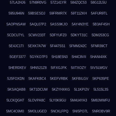
57LA2HJ6
57N9R0VG
57Z141YR
584ZQC53
58G12L5U
595U946N
59BSESDJ
59FRMR7X
59T11ZKH
5AFUR9TL
5AOPNSAW
5AQL07P2
5ASS9KJO
5AY4N3YE
5B3AF4SH
5CDCU7YL
5CWV233T
5DFYUFZ0
5DKYT31C
5DM253CG
5E4JC1TI
5EXK7A7W
5F447S51
5FMM242C
5FNR39CT
5GEF3377
5GYKO7P3
5H18E5N3
5H4C8VII
5HANI4XK
5HER0XEV
5HNS21Z8
5IFXGJFK
5IITXOZY
5IVSLWGV
5J5FOXDN
5KAFKBC4
5KEFVRBK
5KFBILGV
5KP635PE
5KSAQAB8
5KT1DCUW
5KZYHXKG
5L1KPI2V
5L515L3S
5LCKQGH7
5LOVPA8C
5LY0K9GU
5M4U4YA3
5M8JMWFU
5MC4C6M0
5MOLUGED
5NCKLFPQ
5NI5PO7L
5NROBV9R