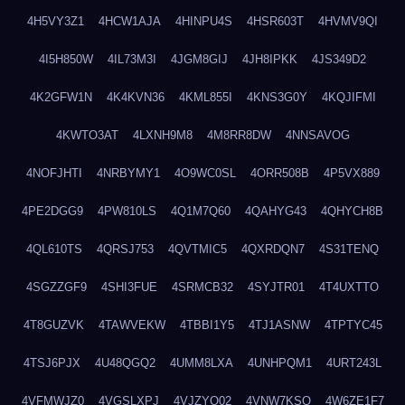
4H5VY3Z1
4HCW1AJA
4HINPU4S
4HSR603T
4HVMV9QI
4I5H850W
4IL73M3I
4JGM8GIJ
4JH8IPKK
4JS349D2
4K2GFW1N
4K4KVN36
4KML855I
4KNS3G0Y
4KQJIFMI
4KWTO3AT
4LXNH9M8
4M8RR8DW
4NNSAVOG
4NOFJHTI
4NRBYMY1
4O9WC0SL
4ORR508B
4P5VX889
4PE2DGG9
4PW810LS
4Q1M7Q60
4QAHYG43
4QHYCH8B
4QL610TS
4QRSJ753
4QVTMIC5
4QXRDQN7
4S31TENQ
4SGZZGF9
4SHI3FUE
4SRMCB32
4SYJTR01
4T4UXTTO
4T8GUZVK
4TAWVEKW
4TBBI1Y5
4TJ1ASNW
4TPTYC45
4TSJ6PJX
4U48QGQ2
4UMM8LXA
4UNHPQM1
4URT243L
4VFMWJZ0
4VGSLXPJ
4VJZYO02
4VNW7KSQ
4W6ZE1F7