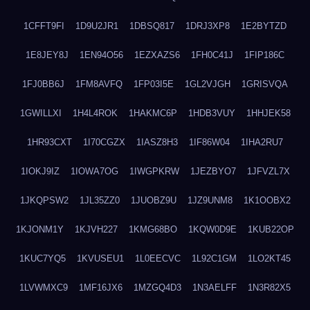
1CFFT9FI
1D9U2JR1
1DBSQ817
1DRJ3XP8
1E2BYTZD
1E8JEY8J
1EN94O56
1EZXAZS6
1FH0C41J
1FIP186C
1FJ0BB6J
1FM8AVFQ
1FP03I5E
1GL2VJGH
1GRISVQA
1GWILLXI
1H4L4ROK
1HAKMC6P
1HDB3VUY
1HHJEK58
1HR93CXT
1I70CGZX
1IASZ8H3
1IF86W04
1IHA2RU7
1IOKJ9IZ
1IOWA7OG
1IWGPKRW
1JEZBYO7
1JFVZL7X
1JKQPSW2
1JL35ZZ0
1JUOBZ9U
1JZ9UNM8
1K1OOBX2
1KJONM1Y
1KJVH227
1KMG68BO
1KQW0D9E
1KUB22OP
1KUC7YQ5
1KVUSEU1
1L0EECVC
1L92C1GM
1LO2KT45
1LVWMXC9
1MF16JX6
1MZGQ4D3
1N3AELFF
1N3R82X5