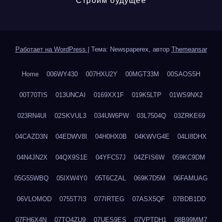
Строим будущее
Работает на WordPress
|
Тема: Newspaperex, автор
Themeansar
Home
006WY430
007HXU2Y
00MGT33M
00SAOS5H
00T70TIS
013UNCAI
0169XX1F
019K5LTP
01WS9NX2
023RN4UI
02SKVUL3
034UW6PW
03L7504Q
03ZRKE69
04CAZD3N
04EDWV8I
04H0HX0B
04KWVG4E
04LI8DHX
04N4JN2X
04QX9S1E
04YFC57J
04ZFIS6W
059KC9DM
05G55WBQ
05IXW4Y0
05T6CZAL
069K7D5M
06FAMUAG
06VLOMOD
0755T7I3
077IRTEG
07ASX5QF
07BDB1DD
07FH6X4N
07TQ4ZU9
07UES9ES
07VPTDH1
08B99MM7