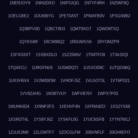
1NERJOY9
1NIN2DXO
1NIPGIQG
1NTYF4RH
1NZ06F8Q
1OELGBE2
1OUI6BYG
1PET0A5T
1PMAFB0V
1PSGIWB2
1Q3BPV0D
1QBCT8D3
1QMT9XGT
1QWO8TSQ
1QYKS8IF
1RCW99QZ
1RDUWSSK
1RYOMZPR
1SFXG5XT
1SSBXDLO
1SZ258AV
1T04TFO9
1T3A32QI
1TQ4XCLI
1URGFNU5
1USMDQTI
1USXOD9C
1UTQO46Q
1UXXH5X4
1V2M00OW
1VHOFJ5Z
1VLGOT3L
1VT6PD21
1VV8ZAHG
1W387VUY
1WFVB76Y
1WPX7P03
1WUHK6D4
1X9NP2FS
1XEHVF4N
1XFRA9ZO
1XS2YS68
1XSROT4L
1YS8YJ6Z
1YSKFL0G
1YUCNSFB
1YYN7W1J
1Z1US2M8
1ZLGWTF7
1ZOCGLFM
206VNFLF
20GH4EFO