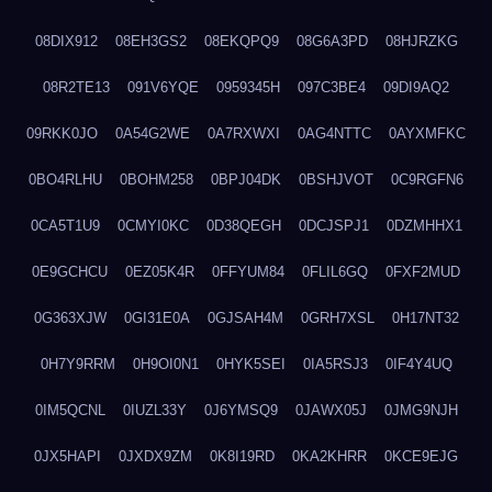
08DIX912
08EH3GS2
08EKQPQ9
08G6A3PD
08HJRZKG
08R2TE13
091V6YQE
0959345H
097C3BE4
09DI9AQ2
09RKK0JO
0A54G2WE
0A7RXWXI
0AG4NTTC
0AYXMFKC
0BO4RLHU
0BOHM258
0BPJ04DK
0BSHJVOT
0C9RGFN6
0CA5T1U9
0CMYI0KC
0D38QEGH
0DCJSPJ1
0DZMHHX1
0E9GCHCU
0EZ05K4R
0FFYUM84
0FLIL6GQ
0FXF2MUD
0G363XJW
0GI31E0A
0GJSAH4M
0GRH7XSL
0H17NT32
0H7Y9RRM
0H9OI0N1
0HYK5SEI
0IA5RSJ3
0IF4Y4UQ
0IM5QCNL
0IUZL33Y
0J6YMSQ9
0JAWX05J
0JMG9NJH
0JX5HAPI
0JXDX9ZM
0K8I19RD
0KA2KHRR
0KCE9EJG