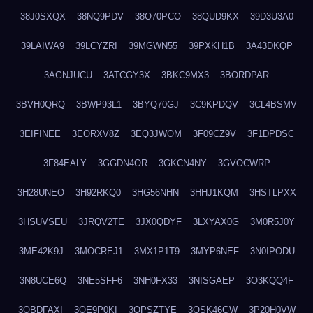
38J0SXQX
38NQ9PDV
38O70PCO
38QUD9KX
39D3U3A0
39LAIWA9
39LCYZRI
39MGWN55
39PXKH1B
3A43DKQP
3AGNJUCU
3ATCGY3X
3BKC9MX3
3BORDPAR
3BVH0QRQ
3BWP93L1
3BYQ70GJ
3C9KPDQV
3CL4BSMV
3EIFINEE
3EORXV8Z
3EQ3JWOM
3F09CZ9V
3F1DPDSC
3F84EALY
3GGDN4OR
3GKCN4NY
3GVOCWRP
3H28UNEO
3H92RKQ0
3HG56NHN
3HHJ1KQM
3HSTLPXX
3HSUVSEU
3JRQV2TE
3JX0QDYF
3LXYAX0G
3M0R5J0Y
3ME42K9J
3MOCREJ1
3MX1P1T9
3MYP6NEF
3N0IPODU
3N8UCE6Q
3NE5SFF6
3NH0FX33
3NISGAEP
3O3KQQ4F
3OBDFAXI
3OE9P0KI
3OPSZTYE
3OSK46GW
3P20H0VW