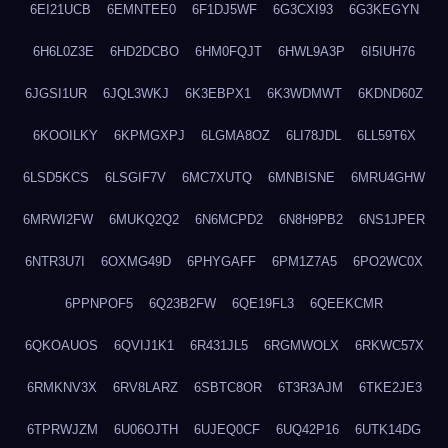
6EI21UCB
6EMNTEE0
6F1DJ5WF
6G3CXI93
6G3KEGYN
6H6L0Z3E
6HD2DCBO
6HM0FQJT
6HWL9A3P
6I5IUH76
6JGSI1UR
6JQL3WKJ
6K3EBPX1
6K3WDMWT
6KDND60Z
6KOOILKY
6KPMGXPJ
6LGMA8OZ
6LI78JDL
6LL59T6X
6LSD5KCS
6LSGIF7V
6MC7XUTQ
6MNBISNE
6MRU4GHW
6MRWI2FW
6MUKQ2Q2
6N6MCPD2
6N8H9PB2
6NS1JPER
6NTR3U7I
6OXMG49D
6PHYGAFF
6PM1Z7A5
6PO2WC0X
6PPNPOF5
6Q23B2FW
6QE19FL3
6QEEKCMR
6QKOAUOS
6QVIJ1K1
6R431JL5
6RGMWOLX
6RKWC57X
6RMKNV3X
6RV8LARZ
6SBTC8OR
6T3R3AJM
6TKE2JE3
6TPRWJZM
6U06OJTH
6UJEQ0CF
6UQ42P16
6UTK14DG