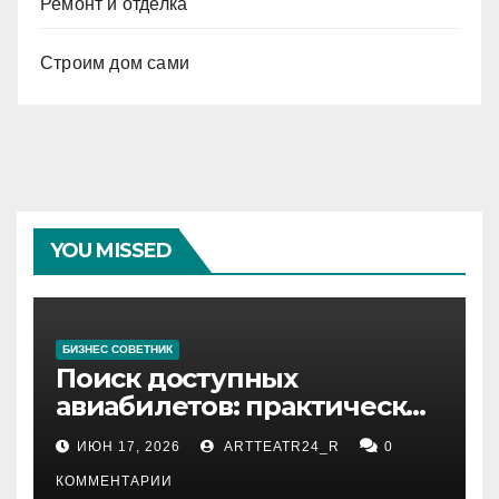
Ремонт и отделка
Строим дом сами
YOU MISSED
БИЗНЕС СОВЕТНИК
Поиск доступных
авиабилетов: практические
рекомендации
ИЮН 17, 2026
ARTTEATR24_R
0
КОММЕНТАРИИ