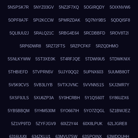
5NSPSK7R
5NYZ03GV
5NZ2F7XQ
5OGIRQDY
5OIXNVW6
5OPF8A7F
5PI2KCCW
5PMRZDAK
5Q7NY9BS
5QDQI5F8
5QL8UU2J
5RALQ21C
5RBG4E64
5RCDBBFD
5ROV8T2I
5RP6DWR8
5RZ72FTS
5RZPCFKF
5RZQDHMO
5SNLKYWW
5ST3XE0K
5T4RFJQE
5TDWI9U5
5TDWKNIX
5THBIEFD
5TVPRN5V
5UJY0QQ2
5UPNX603
5UUMB8OT
5V5K9CVS
5VB3LIYB
5VTXJVNC
5VVNNS1S
5XJ2MR7Y
5XSF9JLS
5XU6ZP3A
5Y0HCRBH
5Y1QS60T
5Y86UZX6
5YB5BBQM
5YHM530M
5YO667IH
5YO7ZQGL
5Z1BWJEZ
5Z1VP9TD
5ZYFJGV9
60IZ2Y44
60X8LPUK
62LJGRE8
6316UU0I
634ZKLU1
63MVU7SW
63SPQINX
63WDQUHH