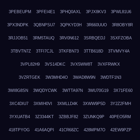
3PEBEUPM
3PFEI4E1
3PHQ0AXL
3PJX8KV3
3PWL81U6
3PX3NDPK
3QBNPSU7
3QPKYD3H
3R660UUO
3R8OBY8R
3RJJOB51
3RM5TAUQ
3RV0N612
3SRBQEDJ
3SXFZOBA
3TBVTN7Z
3TFI7CJL
3TKFBN73
3TTB618D
3TVMVY4A
3VPL82H9
3VS14DKC
3VX5WW8T
3VXFRWKX
3VZRTGEK
3W3MHD4O
3WAD8W9N
3WDTF1N3
3WI8G8SN
3WQDYCWK
3WTTA97N
3WU70G19
3X71FE60
3XC4DIU7
3XMIH0VI
3XMLLD4K
3XWW9P5D
3Y2Z2FMH
3YXUATB4
3Z3344KT
3ZBBJF82
3ZUNKQ9P
40PEO5RM
418TPYOG
41A6AQPI
41CR68ZC
428MPM7O
42EW9PZP