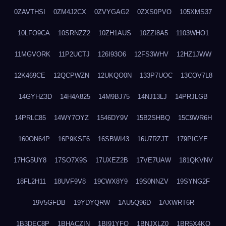
0ZAVTHSI
0ZM4J2CX
0ZVYGAG2
0ZXS0PVO
105XMS37
10LFO9CA
10SRNZZ2
10ZH1AUS
10ZZI8A5
1103WHO1
11MGVORK
11P2UCTJ
126I93O6
12FS3WHV
12HZ1JWW
12K469CE
12QCPWZN
12UKQO0N
133P7UOC
13COV7L8
14GYHZ3D
14H4A825
14M9BJ75
14NJ13LJ
14PRJLGB
14PRLC85
14WY7OYZ
1546DY9V
15B2SHBQ
15C9WR6H
160ON64P
16P9KSF6
16SBWI43
16U7RZJT
179PIGYE
17HG5UY8
17SO7X9S
17UXEZ2B
17VE7UAW
181QKVNV
18FL2H11
18UVF9V8
19CWX8Y9
19S0NNZV
19SYNG2F
19V5GFDB
19YDYQRW
1AU5Q96D
1AXWRT6R
1B3DEC8P
1BHACZIN
1BI91YFQ
1BNJXLZ0
1BR5X4KO