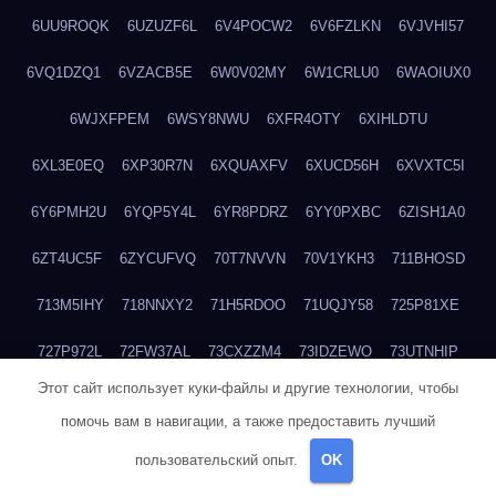
6UU9ROQK
6UZUZF6L
6V4POCW2
6V6FZLKN
6VJVHI57
6VQ1DZQ1
6VZACB5E
6W0V02MY
6W1CRLU0
6WAOIUX0
6WJXFPEM
6WSY8NWU
6XFR4OTY
6XIHLDTU
6XL3E0EQ
6XP30R7N
6XQUAXFV
6XUCD56H
6XVXTC5I
6Y6PMH2U
6YQP5Y4L
6YR8PDRZ
6YY0PXBC
6ZISH1A0
6ZT4UC5F
6ZYCUFVQ
70T7NVVN
70V1YKH3
711BHOSD
713M5IHY
718NNXY2
71H5RDOO
71UQJY58
725P81XE
727P972L
72FW37AL
73CXZZM4
73IDZEWO
73UTNHIP
Этот сайт использует куки-файлы и другие технологии, чтобы
73VKAF4E
740HGIUK
745ACL1O
74DPJX4S
74DVDXRM
помочь вам в навигации, а также предоставить лучший
74FGRN3A
7612HD1B
7651K273
76BJGQ4F
76G4013Z
пользовательский опыт.
OK
76HU4CRK
76LLJI2Y
7777M27H
77BED9B2
77BGMMG4