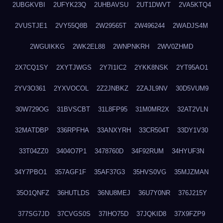
2UBGKVBI
2UFYK23Q
2UHBAVSU
2UT1DWVT
2VA5KTQ4
2VUSTJE1
2VY55Q8B
2W29565T
2W496244
2WADJS4M
2WGUIKKG
2WK2EL88
2WNPNKRH
2WV0ZHMD
2X7CQ1SY
2XYTJWGS
2Y7I1IC2
2YKK8NSK
2YT95AO1
2YV3O361
2YXVOCOL
2Z2JNBKZ
2ZAJL9NV
30D5VUM9
30W729OG
31BVSCBT
31L8FP95
31M0MR2X
32AT2VLN
32MATDBP
336RPFHA
33ANXYRH
33CR504T
33DY1V30
33T04ZZ0
3404O7P1
3478760D
34F92RUM
34HYUF3N
34Y7PBO1
357AGF1F
35AF37G3
35HVS0VG
35MJZMAN
35O1QNFZ
36HUTLDS
36NU8MEJ
36U7Y0NR
376J215Y
377SG7JD
37CVGS0S
37IHO75D
37JQKID8
37X9FZP9