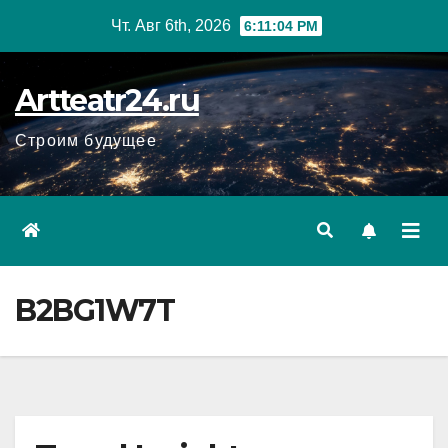
Перейти
Чт. Авг 6th, 2026
6:11:05 PM
к
содержанию
Artteatr24.ru
Строим будущее
B2BG1W7T