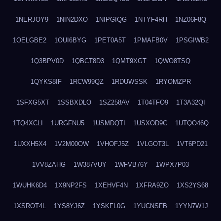
1NERJOY9
1NIN2DXO
1NIPGIQG
1NTYF4RH
1NZ06F8Q
1OELGBE2
1OUI6BYG
1PET0A5T
1PMAFB0V
1PSGIWB2
1Q3BPV0D
1QBCT8D3
1QMT9XGT
1QWO8TSQ
1QYKS8IF
1RCW99QZ
1RDUWSSK
1RYOMZPR
1SFXG5XT
1SSBXDLO
1SZ258AV
1T04TFO9
1T3A32QI
1TQ4XCLI
1URGFNU5
1USMDQTI
1USXOD9C
1UTQO46Q
1UXXH5X4
1V2M00OW
1VHOFJ5Z
1VLGOT3L
1VT6PD21
1VV8ZAHG
1W387VUY
1WFVB76Y
1WPX7P03
1WUHK6D4
1X9NP2FS
1XEHVF4N
1XFRA9ZO
1XS2YS68
1XSROT4L
1YS8YJ6Z
1YSKFL0G
1YUCNSFB
1YYN7W1J