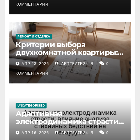
КОММЕНТАРИИ
РЕМОНТ И ОТДЕЛКА
Критерии выбора
двухкомнатной квартиры:
планировка, площадь,
АПР 23, 2026
ARTTEATR24_R
0
состояние и документация
КОММЕНТАРИИ
UNCATEGORISED
Адаптивная
электродинамика страсти:
влияние анализа
АПР 16, 2026
ARTTEATR24_R
0
стихийных бедствий на