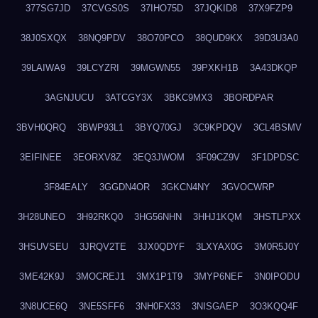
377SG7JD
37CVGS0S
37IHO75D
37JQKID8
37X9FZP9
38J0SXQX
38NQ9PDV
38O70PCO
38QUD9KX
39D3U3A0
39LAIWA9
39LCYZRI
39MGWN55
39PXKH1B
3A43DKQP
3AGNJUCU
3ATCGY3X
3BKC9MX3
3BORDPAR
3BVH0QRQ
3BWP93L1
3BYQ70GJ
3C9KPDQV
3CL4BSMV
3EIFINEE
3EORXV8Z
3EQ3JWOM
3F09CZ9V
3F1DPDSC
3F84EALY
3GGDN4OR
3GKCN4NY
3GVOCWRP
3H28UNEO
3H92RKQ0
3HG56NHN
3HHJ1KQM
3HSTLPXX
3HSUVSEU
3JRQV2TE
3JX0QDYF
3LXYAX0G
3M0R5J0Y
3ME42K9J
3MOCREJ1
3MX1P1T9
3MYP6NEF
3N0IPODU
3N8UCE6Q
3NE5SFF6
3NH0FX33
3NISGAEP
3O3KQQ4F