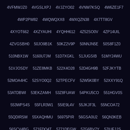
4VFMWJZ0
4VGSLXPJ
4VJZYO02
4VNW7KSQ
4W6ZE1F7
4WP2PW82
4WQWQXX8
4WXQZN38
4X7TT8GV
4XYOT662
4XZYAUHI
4YQHH612
4Z52SO0V
4ZP14UIL
4ZVGSBH0
50JO9B1K
50KZ2V9P
50NNJN5E
50S8F1Z0
510NBX1W
5160U7JM
51D7XGKL
51JUGSIB
51MY24WU
51VJOSDY
51ZE8MKB
522X4O28
52D4GH9B
52FJKYTB
52MOA4HC
52SYO0Q2
52TPECFV
52W5K0BY
52XXY91Q
53ATDBWI
53EKZAMH
53Z8FUAW
54PKU5CO
551HGV0S
553WPS4S
55FLR3W1
55IE9L4V
55JKJF3L
55NCOA72
55QDIRSM
55XAQHMU
56975PIR
56GSA0U2
56QN3KEB
56SCV4BG
571FDQ4T
5771DEGW
57G6BV7Y
57IUFJJS