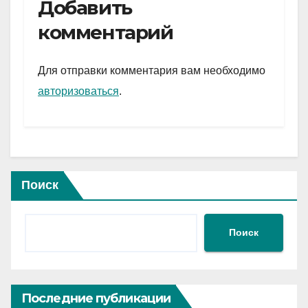
e
er
at
ail
р
Добавить
gr
s
а
комментарий
a
A
в
m
p
и
Для отправки комментария вам необходимо
p
ть
авторизоваться
.
Поиск
Поиск
Последние публикации