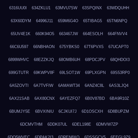
6316UU0I
634ZKLU1
63MVU7SW
63SPQINX
63WDQUHH
63X60DYM
64996J11
659M6G4O
65TIBAG5
65TN6NPQ
65UV4E1K
660K94O5
663467JW
664ESOLH
664FNVV4
66C6U597
66NBHAON
675YBKS0
67T6PVX5
67UCAPT0
6899WHVC
68EZZKJQ
68OMB6UH
68PDCJPV
68QHDOI3
699GTUTR
69KWPV8F
69LSOT1W
69PLXGPN
69S53RP0
6A5ZOVTI
6A7TVFIW
6AMAWT34
6ANZ4C8L
6AS3LJQ4
6AX21SAB
6AX80CNX
6AYEZFQ7
6B0V87BD
6BA9R10Z
6BUMJY5E
6BVXINIU
6CJKUI7J
6D1OSCXH
6D8BUPZM
6DCMVTHM
6DDK07UL
6DEL198E
6DMVW7ZP
6DO5WVEC
6DPAK2I3
6DREN8XO
6DSSGCV5
6EEGL9Z9