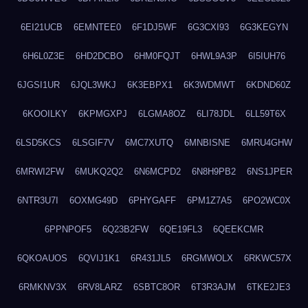
6EI21UCB
6EMNTEE0
6F1DJ5WF
6G3CXI93
6G3KEGYN
6H6L0Z3E
6HD2DCBO
6HM0FQJT
6HWL9A3P
6I5IUH76
6JGSI1UR
6JQL3WKJ
6K3EBPX1
6K3WDMWT
6KDND60Z
6KOOILKY
6KPMGXPJ
6LGMA8OZ
6LI78JDL
6LL59T6X
6LSD5KCS
6LSGIF7V
6MC7XUTQ
6MNBISNE
6MRU4GHW
6MRWI2FW
6MUKQ2Q2
6N6MCPD2
6N8H9PB2
6NS1JPER
6NTR3U7I
6OXMG49D
6PHYGAFF
6PM1Z7A5
6PO2WC0X
6PPNPOF5
6Q23B2FW
6QE19FL3
6QEEKCMR
6QKOAUOS
6QVIJ1K1
6R431JL5
6RGMWOLX
6RKWC57X
6RMKNV3X
6RV8LARZ
6SBTC8OR
6T3R3AJM
6TKE2JE3