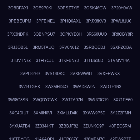
3OBDFAXI
3OE9P0KI
3OPSZTYE
3OSK46GW
3P20H0VW
3PEBEUPM
3PFEI4E1
3PHQ0AXL
3PJX8KV3
3PWL81U6
3PX3NDPK
3QBNPSU7
3QPKYD3H
3R660UUO
3R8OBY8R
3RJJOB51
3RM5TAUQ
3RV0N612
3SRBQEDJ
3SXFZOBA
3TBVTN7Z
3TFI7CJL
3TKFBN73
3TTB618D
3TVMVY4A
3VPL82H9
3VS14DKC
3VX5WW8T
3VXFRWKX
3VZRTGEK
3W3MHD4O
3WAD8W9N
3WDTF1N3
3WI8G8SN
3WQDYCWK
3WTTA97N
3WU70G19
3X71FE60
3XC4DIU7
3XMIH0VI
3XMLLD4K
3XWW9P5D
3Y2Z2FMH
3YXUATB4
3Z3344KT
3ZBBJF82
3ZUNKQ9P
40PEO5RM
418TPYOG
41A6AQPI
41CR68ZC
428MPM7O
42EW9PZP