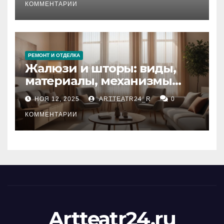
тезауруса
КОММЕНТАРИИ
РЕМОНТ И ОТДЕЛКА
Жалюзи и шторы: виды,
материалы, механизмы
управления и уход
НОЯ 12, 2025
ARTTEATR24_R
0
КОММЕНТАРИИ
Artteatr24.ru