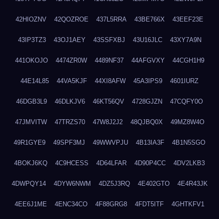
42HIOZNV
42QOZROE
437L5RRA
43BE766X
43EEF23E
43IP3TZ3
43OJ1AEY
43SSFXBJ
43U16JLC
43XY7A9N
441OKOJO
4474ZR0W
4489NF37
44AFGVXY
44CGH1H9
44E14L85
44VA5KJF
44XI8AFW
45A3IPS9
4601IURZ
46DGB3L9
46DLKJV6
46KT56QV
4728GJZN
47CQFY0O
47JMVITW
47TRZS70
47W8J2J2
48QJBQ0X
49MZ8W4O
49R1GYE9
49SPF3MJ
49WWVPJU
4B13IA3F
4B1N5SGO
4BOKJ6KQ
4C9HCESS
4D64LFAR
4D90P4CC
4DV2LKB3
4DWPQY14
4DYW6NWM
4DZ5J3RQ
4E402GTO
4E4R43JK
4EE6J1ME
4ENC34CO
4F88GRG8
4FDT5ITF
4GHTKFV1