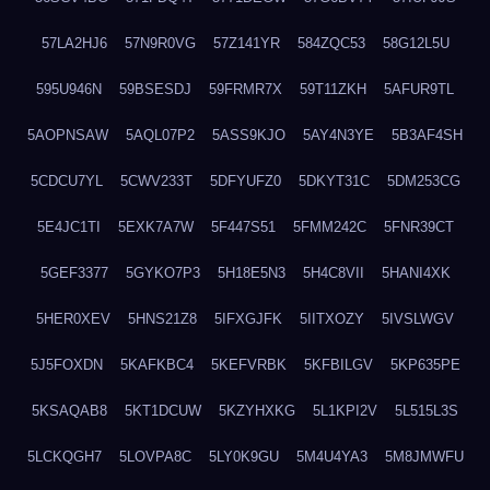
57LA2HJ6
57N9R0VG
57Z141YR
584ZQC53
58G12L5U
595U946N
59BSESDJ
59FRMR7X
59T11ZKH
5AFUR9TL
5AOPNSAW
5AQL07P2
5ASS9KJO
5AY4N3YE
5B3AF4SH
5CDCU7YL
5CWV233T
5DFYUFZ0
5DKYT31C
5DM253CG
5E4JC1TI
5EXK7A7W
5F447S51
5FMM242C
5FNR39CT
5GEF3377
5GYKO7P3
5H18E5N3
5H4C8VII
5HANI4XK
5HER0XEV
5HNS21Z8
5IFXGJFK
5IITXOZY
5IVSLWGV
5J5FOXDN
5KAFKBC4
5KEFVRBK
5KFBILGV
5KP635PE
5KSAQAB8
5KT1DCUW
5KZYHXKG
5L1KPI2V
5L515L3S
5LCKQGH7
5LOVPA8C
5LY0K9GU
5M4U4YA3
5M8JMWFU