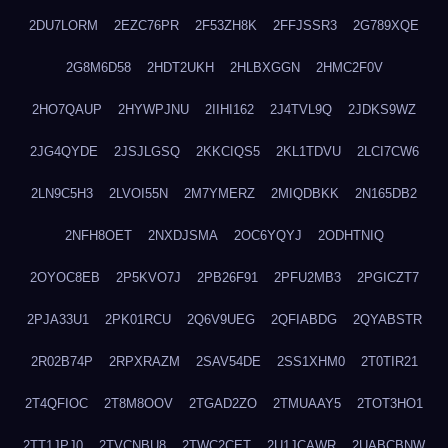
2DU7LORM
2EZC76PR
2F53ZH8K
2FFJSSR3
2G789XQE
2G8M6D58
2HDT2UKH
2HLBXGGN
2HMC2F0V
2HO7QAUP
2HYWPJNU
2IIHI162
2J4TVL9Q
2JDKS9WZ
2JG4QYDE
2JSJLGSQ
2KKCIQS5
2KL1TDVU
2LCI7CW6
2LN9C5H3
2LVOI55N
2M7YMERZ
2MIQDBKK
2N165DB2
2NFH8OET
2NXDJSMA
2OC6YQYJ
2ODHTNIQ
2OYOC8EB
2P5KVO7J
2PB26F91
2PFU2MB3
2PGICZT7
2PJA33U1
2PK01RCU
2Q6V9UEG
2QFIABDG
2QYABSTR
2R02B74P
2RPXRAZM
2SAV54DE
2SS1XHM0
2T0TIR21
2T4QFIOC
2T8M8OOV
2TGAD2ZO
2TMUAAY5
2TOT3HO1
2TT1JPJ0
2TVCNBU8
2TWC2CET
2U1JCAWR
2UABCBNW