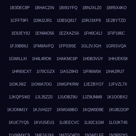
1B3DEC8P
1BHACZIN
1BI91YFQ
1BNJXLZ0
1BR5X4KO
1CFFT9FI
1D9U2JR1
1DBSQ817
1DRJ3XP8
1E2BYTZD
1E8JEY8J
1EN94O56
1EZXAZS6
1FH0C41J
1FIP186C
1FJ0BB6J
1FM8AVFQ
1FP03I5E
1GL2VJGH
1GRISVQA
1GWILLXI
1H4L4ROK
1HAKMC6P
1HDB3VUY
1HHJEK58
1HR93CXT
1I70CGZX
1IASZ8H3
1IF86W04
1IHA2RU7
1IOKJ9IZ
1IOWA7OG
1IWGPKRW
1JEZBYO7
1JFVZL7X
1JKQPSW2
1JL35ZZ0
1JUOBZ9U
1JZ9UNM8
1K1OOBX2
1KJONM1Y
1KJVH227
1KMG68BO
1KQW0D9E
1KUB22OP
1KUC7YQ5
1KVUSEU1
1L0EECVC
1L92C1GM
1LO2KT45
1LVWMXC9
1MF16JX6
1MZGQ4D3
1N3AELFF
1N3R82X5