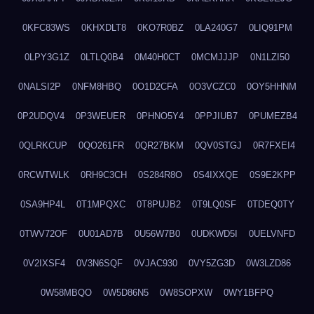
0KFC83WS
0KHXDLT8
0KO7R0BZ
0LA240G7
0LIQ91PM
0LPY3G1Z
0LTLQ0B4
0M40H0CT
0MCMJJJP
0N1LZI50
0NALSI2P
0NFM8HBQ
0O1D2CFA
0O3VCZC0
0OY5HHNM
0P2UDQV4
0P3WEUER
0PHNO5Y4
0PPJIUB7
0PUMEZB4
0QLRKCUP
0QO261FR
0QR27BKM
0QV0STGJ
0R7FXEI4
0RCWTWLK
0RH9C3CH
0S284R8O
0S4IXXQE
0S9E2KPP
0SA9HP4L
0T1MPQXC
0T8PUJB2
0T9LQ0SF
0TDEQ0TY
0TWV72OF
0U01AD7B
0U56W7B0
0UDKWD5I
0UELVNFD
0V2IXSF4
0V3N6SQF
0VJAC930
0VY5ZG3D
0W3LZD86
0W58MBQO
0W5D86N5
0W8SOPXW
0WY1BFPQ