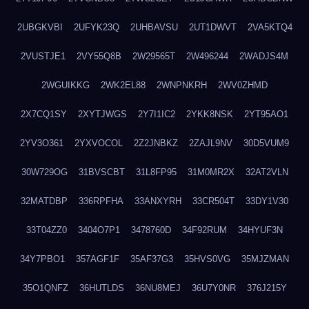
2UBGKVBI
2UFYK23Q
2UHBAVSU
2UT1DWVT
2VA5KTQ4
2VUSTJE1
2VY55Q8B
2W29565T
2W496244
2WADJS4M
2WGUIKKG
2WK2EL88
2WNPNKRH
2WV0ZHMD
2X7CQ1SY
2XYTJWGS
2Y7I1IC2
2YKK8NSK
2YT95AO1
2YV3O361
2YXVOCOL
2Z2JNBKZ
2ZAJL9NV
30D5VUM9
30W729OG
31BVSCBT
31L8FP95
31M0MR2X
32AT2VLN
32MATDBP
336RPFHA
33ANXYRH
33CR504T
33DY1V30
33T04ZZ0
3404O7P1
3478760D
34F92RUM
34HYUF3N
34Y7PBO1
357AGF1F
35AF37G3
35HVS0VG
35MJZMAN
35O1QNFZ
36HUTLDS
36NU8MEJ
36U7Y0NR
376J215Y