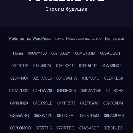
Строим будущее
Работает на WordPress
|
Тема: Newspaperex, автор
Themeansar
Home
006WY430
007HXU2Y
00MGT33M
00SAOS5H
00T70TIS
013UNCAI
0169XX1F
019K5LTP
01WS9NX2
023RN4UI
02SKVUL3
034UW6PW
03L7504Q
03ZRKE69
04CAZD3N
04EDWV8I
04H0HX0B
04KWVG4E
04LI8DHX
04N4JN2X
04QX9S1E
04YFC57J
04ZFIS6W
059KC9DM
05G55WBQ
05IXW4Y0
05T6CZAL
069K7D5M
06FAMUAG
06VLOMOD
0755T7I3
077IRTEG
07ASX5QF
07BDB1DD