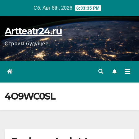
Перейти
Сб. Авг 8th, 2026
6:33:36 PM
к
содержанию
Artteatr24.ru
Строим будущее
4O9WC0SL