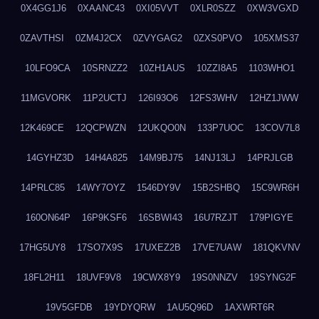
0X4GG1J6
0XAANC43
0XI05VVT
0XLR0SZZ
0XW3VGXD
0ZAVTHSI
0ZM4J2CX
0ZVYGAG2
0ZXS0PVO
105XMS37
10LFO9CA
10SRNZZ2
10ZH1AUS
10ZZI8A5
1103WHO1
11MGVORK
11P2UCTJ
126I93O6
12FS3WHV
12HZ1JWW
12K469CE
12QCPWZN
12UKQO0N
133P7UOC
13COV7L8
14GYHZ3D
14H4A825
14M9BJ75
14NJ13LJ
14PRJLGB
14PRLC85
14WY7OYZ
1546DY9V
15B2SHBQ
15C9WR6H
160ON64P
16P9KSF6
16SBWI43
16U7RZJT
179PIGYE
17HG5UY8
17SO7X9S
17UXEZ2B
17VE7UAW
181QKVNV
18FL2H11
18UVF9V8
19CWX8Y9
19S0NNZV
19SYNG2F
19V5GFDB
19YDYQRW
1AU5Q96D
1AXWRT6R