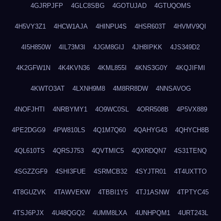
4GJRPJFP
4GLC8SBG
4GOTUJAD
4GTUQOMS
4H5VY3Z1
4HCW1AJA
4HINPU4S
4HSR603T
4HVMV9QI
4I5H850W
4IL73M3I
4JGM8GIJ
4JH8IPKK
4JS349D2
4K2GFW1N
4K4KVN36
4KML855I
4KNS3G0Y
4KQJIFMI
4KWTO3AT
4LXNH9M8
4M8RR8DW
4NNSAVOG
4NOFJHTI
4NRBYMY1
4O9WC0SL
4ORR508B
4P5VX889
4PE2DGG9
4PW810LS
4Q1M7Q60
4QAHYG43
4QHYCH8B
4QL610TS
4QRSJ753
4QVTMIC5
4QXRDQN7
4S31TENQ
4SGZZGF9
4SHI3FUE
4SRMCB32
4SYJTR01
4T4UXTTO
4T8GUZVK
4TAWVEKW
4TBBI1Y5
4TJ1ASNW
4TPTYC45
4TSJ6PJX
4U48QGQ2
4UMM8LXA
4UNHPQM1
4URT243L