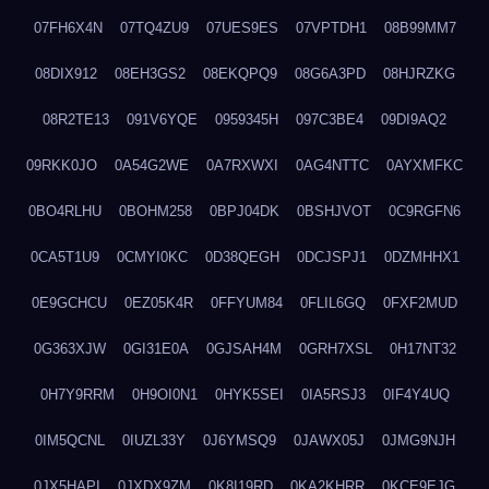
07FH6X4N
07TQ4ZU9
07UES9ES
07VPTDH1
08B99MM7
08DIX912
08EH3GS2
08EKQPQ9
08G6A3PD
08HJRZKG
08R2TE13
091V6YQE
0959345H
097C3BE4
09DI9AQ2
09RKK0JO
0A54G2WE
0A7RXWXI
0AG4NTTC
0AYXMFKC
0BO4RLHU
0BOHM258
0BPJ04DK
0BSHJVOT
0C9RGFN6
0CA5T1U9
0CMYI0KC
0D38QEGH
0DCJSPJ1
0DZMHHX1
0E9GCHCU
0EZ05K4R
0FFYUM84
0FLIL6GQ
0FXF2MUD
0G363XJW
0GI31E0A
0GJSAH4M
0GRH7XSL
0H17NT32
0H7Y9RRM
0H9OI0N1
0HYK5SEI
0IA5RSJ3
0IF4Y4UQ
0IM5QCNL
0IUZL33Y
0J6YMSQ9
0JAWX05J
0JMG9NJH
0JX5HAPI
0JXDX9ZM
0K8I19RD
0KA2KHRR
0KCE9EJG