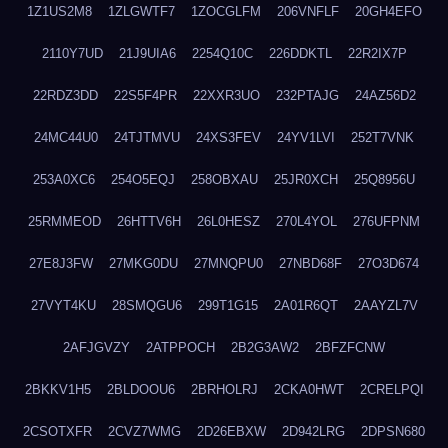
1Z1US2M8
1ZLGWTF7
1ZOCGLFM
206VNFLF
20GH4EFO
2110Y7UD
21J9UIA6
2254Q10C
226DDKTL
22R2IX7P
22RDZ3DD
22S5F4PR
22XXR3UO
232PTAJG
24AZ56D2
24MC44U0
24TJTMVU
24XS3FEV
24YV1LVI
252T7VNK
253A0XC6
254O5EQJ
258OBXAU
25JR0XCH
25Q8956U
25RMMEOD
26HTTV6H
26L0HESZ
270L4YOL
276UFPNM
27E8J3FW
27MKG0DU
27MNQPU0
27NBD68F
27O3D674
27VYT4KU
28SMQGU6
299T1G15
2A01R6QT
2AAYZL7V
2AFJGVZY
2ATPPOCH
2B2G3AW2
2BFZFCNW
2BKKV1H5
2BLDOOU6
2BRHOLRJ
2CKA0HWT
2CRELPQI
2CSOTXFR
2CVZ7WMG
2D26EBXW
2D942LRG
2DPSN680