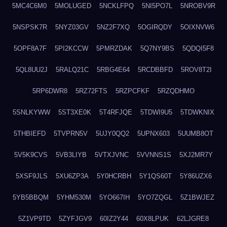
5MC4C6M0
5MOLUGED
5NCKLFPQ
5NI5PO7L
5NROBV9R
5NSPSK7R
5NYZ03GV
5NZ2F7XQ
5OGIRQDY
5OIXNVW6
5OPF8A7F
5PI2KCCW
5PMRZDAK
5Q7NY9BS
5QDQI5F8
5QL8UU2J
5RALQ21C
5RBG4E64
5RCDBBFD
5ROV8T2I
5RP6DWR8
5RZ72FTS
5RZPCFKF
5RZQDHMO
5SNLKYWW
5ST3XE0K
5T4RFJQE
5TDWI9U5
5TDWKNIX
5THBIEFD
5TVPRN5V
5UJY0QQ2
5UPNX603
5UUMB8OT
5V5K9CVS
5VB3LIYB
5VTXJVNC
5VVNNS1S
5XJ2MR7Y
5XSF9JLS
5XU6ZP3A
5Y0HCRBH
5Y1QS60T
5Y86UZX6
5YB5BBQM
5YHM530M
5YO667IH
5YO7ZQGL
5Z1BWJEZ
5Z1VP9TD
5ZYFJGV9
60IZ2Y44
60X8LPUK
62LJGRE8