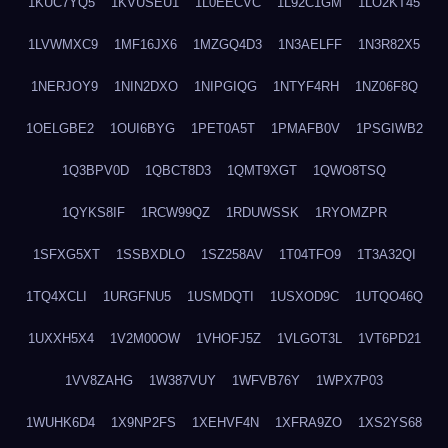
1KUC7YQ5
1KVUSEU1
1L0EECVC
1L92C1GM
1LO2KT45
1LVWMXC9
1MF16JX6
1MZGQ4D3
1N3AELFF
1N3R82X5
1NERJOY9
1NIN2DXO
1NIPGIQG
1NTYF4RH
1NZ06F8Q
1OELGBE2
1OUI6BYG
1PET0A5T
1PMAFB0V
1PSGIWB2
1Q3BPV0D
1QBCT8D3
1QMT9XGT
1QWO8TSQ
1QYKS8IF
1RCW99QZ
1RDUWSSK
1RYOMZPR
1SFXG5XT
1SSBXDLO
1SZ258AV
1T04TFO9
1T3A32QI
1TQ4XCLI
1URGFNU5
1USMDQTI
1USXOD9C
1UTQO46Q
1UXXH5X4
1V2M00OW
1VHOFJ5Z
1VLGOT3L
1VT6PD21
1VV8ZAHG
1W387VUY
1WFVB76Y
1WPX7P03
1WUHK6D4
1X9NP2FS
1XEHVF4N
1XFRA9ZO
1XS2YS68