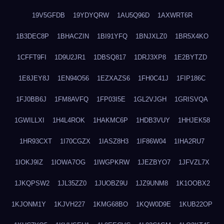
19V5GFDB
19YDYQRW
1AU5Q96D
1AXWRT6R
1B3DEC8P
1BHACZIN
1BI91YFQ
1BNJXLZ0
1BR5X4KO
1CFFT9FI
1D9U2JR1
1DBSQ817
1DRJ3XP8
1E2BYTZD
1E8JEY8J
1EN94O56
1EZXAZS6
1FH0C41J
1FIP186C
1FJ0BB6J
1FM8AVFQ
1FP03I5E
1GL2VJGH
1GRISVQA
1GWILLXI
1H4L4ROK
1HAKMC6P
1HDB3VUY
1HHJEK58
1HR93CXT
1I70CGZX
1IASZ8H3
1IF86W04
1IHA2RU7
1IOKJ9IZ
1IOWA7OG
1IWGPKRW
1JEZBYO7
1JFVZL7X
1JKQPSW2
1JL35ZZ0
1JUOBZ9U
1JZ9UNM8
1K1OOBX2
1KJONM1Y
1KJVH227
1KMG68BO
1KQW0D9E
1KUB22OP