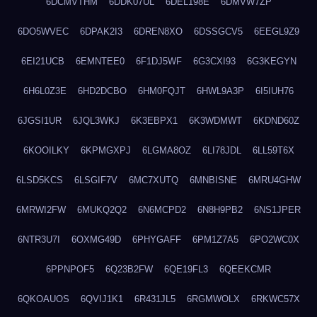
6DCMVTHM
6DDK07UL
6DEL198E
6DMVW7ZP
6DO5WVEC
6DPAK2I3
6DREN8XO
6DSSGCV5
6EEGL9Z9
6EI21UCB
6EMNTEE0
6F1DJ5WF
6G3CXI93
6G3KEGYN
6H6L0Z3E
6HD2DCBO
6HM0FQJT
6HWL9A3P
6I5IUH76
6JGSI1UR
6JQL3WKJ
6K3EBPX1
6K3WDMWT
6KDND60Z
6KOOILKY
6KPMGXPJ
6LGMA8OZ
6LI78JDL
6LL59T6X
6LSD5KCS
6LSGIF7V
6MC7XUTQ
6MNBISNE
6MRU4GHW
6MRWI2FW
6MUKQ2Q2
6N6MCPD2
6N8H9PB2
6NS1JPER
6NTR3U7I
6OXMG49D
6PHYGAFF
6PM1Z7A5
6PO2WC0X
6PPNPOF5
6Q23B2FW
6QE19FL3
6QEEKCMR
6QKOAUOS
6QVIJ1K1
6R431JL5
6RGMWOLX
6RKWC57X