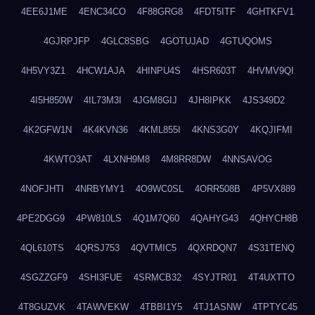
4EE6J1ME
4ENC34CO
4F88GRG8
4FDT5ITF
4GHTKFV1
4GJRPJFP
4GLC8SBG
4GOTUJAD
4GTUQOMS
4H5VY3Z1
4HCW1AJA
4HINPU4S
4HSR603T
4HVMV9QI
4I5H850W
4IL73M3I
4JGM8GIJ
4JH8IPKK
4JS349D2
4K2GFW1N
4K4KVN36
4KML855I
4KNS3G0Y
4KQJIFMI
4KWTO3AT
4LXNH9M8
4M8RR8DW
4NNSAVOG
4NOFJHTI
4NRBYMY1
4O9WC0SL
4ORR508B
4P5VX889
4PE2DGG9
4PW810LS
4Q1M7Q60
4QAHYG43
4QHYCH8B
4QL610TS
4QRSJ753
4QVTMIC5
4QXRDQN7
4S31TENQ
4SGZZGF9
4SHI3FUE
4SRMCB32
4SYJTR01
4T4UXTTO
4T8GUZVK
4TAWVEKW
4TBBI1Y5
4TJ1ASNW
4TPTYC45