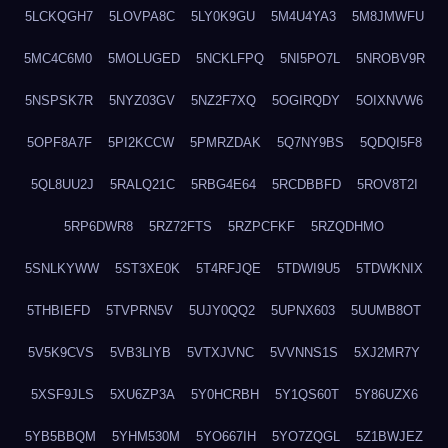
5LCKQGH7
5LOVPA8C
5LY0K9GU
5M4U4YA3
5M8JMWFU
5MC4C6M0
5MOLUGED
5NCKLFPQ
5NI5PO7L
5NROBV9R
5NSPSK7R
5NYZ03GV
5NZ2F7XQ
5OGIRQDY
5OIXNVW6
5OPF8A7F
5PI2KCCW
5PMRZDAK
5Q7NY9BS
5QDQI5F8
5QL8UU2J
5RALQ21C
5RBG4E64
5RCDBBFD
5ROV8T2I
5RP6DWR8
5RZ72FTS
5RZPCFKF
5RZQDHMO
5SNLKYWW
5ST3XE0K
5T4RFJQE
5TDWI9U5
5TDWKNIX
5THBIEFD
5TVPRN5V
5UJY0QQ2
5UPNX603
5UUMB8OT
5V5K9CVS
5VB3LIYB
5VTXJVNC
5VVNNS1S
5XJ2MR7Y
5XSF9JLS
5XU6ZP3A
5Y0HCRBH
5Y1QS60T
5Y86UZX6
5YB5BBQM
5YHM530M
5YO667IH
5YO7ZQGL
5Z1BWJEZ