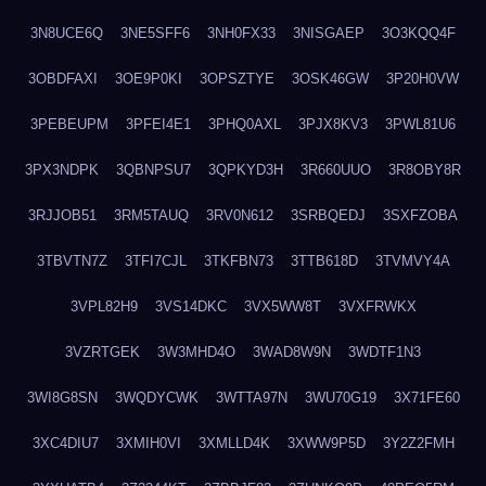
3N8UCE6Q
3NE5SFF6
3NH0FX33
3NISGAEP
3O3KQQ4F
3OBDFAXI
3OE9P0KI
3OPSZTYE
3OSK46GW
3P20H0VW
3PEBEUPM
3PFEI4E1
3PHQ0AXL
3PJX8KV3
3PWL81U6
3PX3NDPK
3QBNPSU7
3QPKYD3H
3R660UUO
3R8OBY8R
3RJJOB51
3RM5TAUQ
3RV0N612
3SRBQEDJ
3SXFZOBA
3TBVTN7Z
3TFI7CJL
3TKFBN73
3TTB618D
3TVMVY4A
3VPL82H9
3VS14DKC
3VX5WW8T
3VXFRWKX
3VZRTGEK
3W3MHD4O
3WAD8W9N
3WDTF1N3
3WI8G8SN
3WQDYCWK
3WTTA97N
3WU70G19
3X71FE60
3XC4DIU7
3XMIH0VI
3XMLLD4K
3XWW9P5D
3Y2Z2FMH