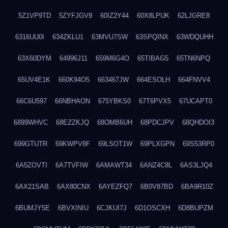
5Z1VP9TD
5ZYFJGV9
60IZ2Y44
60X8LPUK
62LJGRE8
6316UU0I
634ZKLU1
63MVU7SW
63SPQINX
63WDQUHH
63X60DYM
64996J11
659M6G4O
65TIBAG5
65TN6NPQ
65UV4E1K
660K94O5
663467JW
664ESOLH
664FNVV4
66C6U597
66NBHAON
675YBKS0
67T6PVX5
67UCAPT0
6899WHVC
68EZZKJQ
68OMB6UH
68PDCJPV
68QHDOI3
699GTUTR
69KWPV8F
69LSOT1W
69PLXGPN
69S53RP0
6A5ZOVTI
6A7TVFIW
6AMAWT34
6ANZ4C8L
6AS3LJQ4
6AX21SAB
6AX80CNX
6AYEZFQ7
6B0V87BD
6BA9R10Z
6BUMJY5E
6BVXINIU
6CJKUI7J
6D1OSCXH
6D8BUPZM