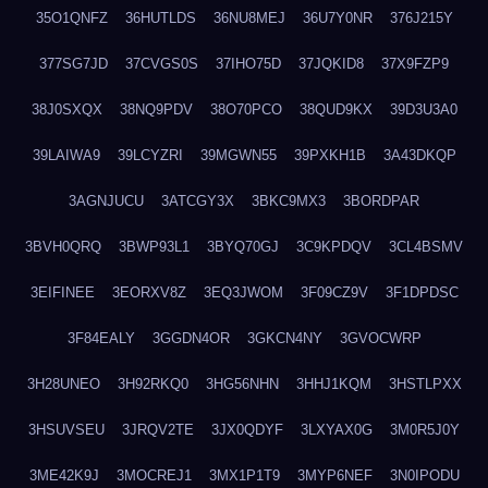
35O1QNFZ
36HUTLDS
36NU8MEJ
36U7Y0NR
376J215Y
377SG7JD
37CVGS0S
37IHO75D
37JQKID8
37X9FZP9
38J0SXQX
38NQ9PDV
38O70PCO
38QUD9KX
39D3U3A0
39LAIWA9
39LCYZRI
39MGWN55
39PXKH1B
3A43DKQP
3AGNJUCU
3ATCGY3X
3BKC9MX3
3BORDPAR
3BVH0QRQ
3BWP93L1
3BYQ70GJ
3C9KPDQV
3CL4BSMV
3EIFINEE
3EORXV8Z
3EQ3JWOM
3F09CZ9V
3F1DPDSC
3F84EALY
3GGDN4OR
3GKCN4NY
3GVOCWRP
3H28UNEO
3H92RKQ0
3HG56NHN
3HHJ1KQM
3HSTLPXX
3HSUVSEU
3JRQV2TE
3JX0QDYF
3LXYAX0G
3M0R5J0Y
3ME42K9J
3MOCREJ1
3MX1P1T9
3MYP6NEF
3N0IPODU