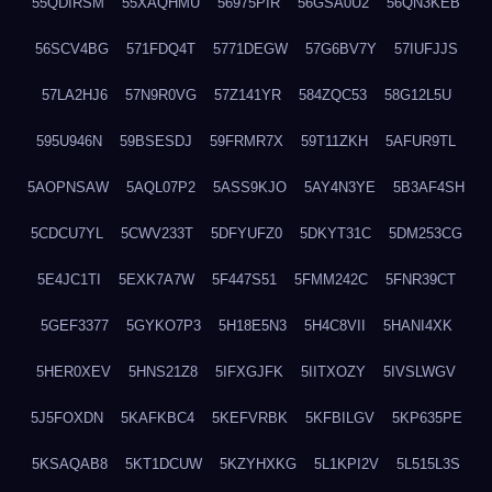
55QDIRSM
55XAQHMU
56975PIR
56GSA0U2
56QN3KEB
56SCV4BG
571FDQ4T
5771DEGW
57G6BV7Y
57IUFJJS
57LA2HJ6
57N9R0VG
57Z141YR
584ZQC53
58G12L5U
595U946N
59BSESDJ
59FRMR7X
59T11ZKH
5AFUR9TL
5AOPNSAW
5AQL07P2
5ASS9KJO
5AY4N3YE
5B3AF4SH
5CDCU7YL
5CWV233T
5DFYUFZ0
5DKYT31C
5DM253CG
5E4JC1TI
5EXK7A7W
5F447S51
5FMM242C
5FNR39CT
5GEF3377
5GYKO7P3
5H18E5N3
5H4C8VII
5HANI4XK
5HER0XEV
5HNS21Z8
5IFXGJFK
5IITXOZY
5IVSLWGV
5J5FOXDN
5KAFKBC4
5KEFVRBK
5KFBILGV
5KP635PE
5KSAQAB8
5KT1DCUW
5KZYHXKG
5L1KPI2V
5L515L3S