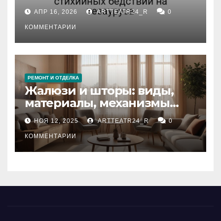
влияние анализа
АПР 16, 2026
ARTTEATR24_R
0
стихийных бедствий на
тезауруса
КОММЕНТАРИИ
РЕМОНТ И ОТДЕЛКА
Жалюзи и шторы: виды,
материалы, механизмы
управления и уход
НОЯ 12, 2025
ARTTEATR24_R
0
КОММЕНТАРИИ