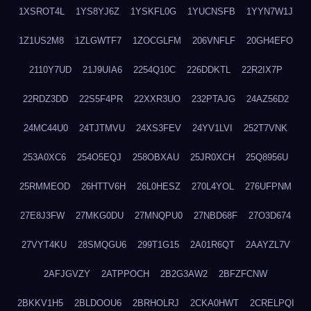
1XSROT4L
1YS8YJ6Z
1YSKFL0G
1YUCNSFB
1YYN7W1J
1Z1US2M8
1ZLGWTF7
1ZOCGLFM
206VNFLF
20GH4EFO
2110Y7UD
21J9UIA6
2254Q10C
226DDKTL
22R2IX7P
22RDZ3DD
22S5F4PR
22XXR3UO
232PTAJG
24AZ56D2
24MC44U0
24TJTMVU
24XS3FEV
24YV1LVI
252T7VNK
253A0XC6
254O5EQJ
258OBXAU
25JR0XCH
25Q8956U
25RMMEOD
26HTTV6H
26L0HESZ
270L4YOL
276UFPNM
27E8J3FW
27MKG0DU
27MNQPU0
27NBD68F
27O3D674
27VYT4KU
28SMQGU6
299T1G15
2A01R6QT
2AAYZL7V
2AFJGVZY
2ATPPOCH
2B2G3AW2
2BFZFCNW
2BKKV1H5
2BLDOOU6
2BRHOLRJ
2CKA0HWT
2CRELPQI