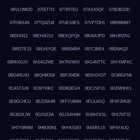
06VLOMOD
0755T7I3
077IRTEG
07ASX5QF
07BDB1DD
07FH6X4N
07TQ4ZU9
07UES9ES
07VPTDH1
08B99MM7
08DIX912
08EH3GS2
08EKQPQ9
08G6A3PD
08HJRZKG
08R2TE13
091V6YQE
0959345H
097C3BE4
09DI9AQ2
09RKK0JO
0A54G2WE
0A7RXWXI
0AG4NTTC
0AYXMFKC
0BO4RLHU
0BOHM258
0BPJ04DK
0BSHJVOT
0C9RGFN6
0CA5T1U9
0CMYI0KC
0D38QEGH
0DCJSPJ1
0DZMHHX1
0E9GCHCU
0EZ05K4R
0FFYUM84
0FLIL6GQ
0FXF2MUD
0G363XJW
0GI31E0A
0GJSAH4M
0GRH7XSL
0H17NT32
0H7Y9RRM
0H9OI0N1
0HYK5SEI
0IA5RSJ3
0IF4Y4UQ