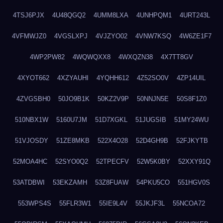
4TSJ6PJX
4U48QGQ2
4UMM8LXA
4UNHPQM1
4URT243L
4VFMWJZ0
4VGSLXPJ
4VJZYO02
4VNW7KSQ
4W6ZE1F7
4WP2PW82
4WQWQXX8
4WXQZN38
4X7TT8GV
4XYOT662
4XZYAUHI
4YQHH612
4Z52SO0V
4ZP14UIL
4ZVGSBH0
50JO9B1K
50KZ2V9P
50NNJN5E
50S8F1Z0
510NBX1W
5160U7JM
51D7XGKL
51JUGSIB
51MY24WU
51VJOSDY
51ZE8MKB
522X4O28
52D4GH9B
52FJKYTB
52MOA4HC
52SYO0Q2
52TPECFV
52W5K0BY
52XXY91Q
53ATDBWI
53EKZAMH
53Z8FUAW
54PKU5CO
551HGV0S
553WPS4S
55FLR3W1
55IE9L4V
55JKJF3L
55NCOA72