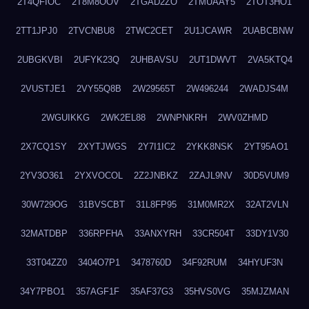
2T4QFIOC
2T8M8OOV
2TGAD2ZO
2TMUAAY5
2TOT3HO1
2TT1JPJ0
2TVCNBU8
2TWC2CET
2U1JCAWR
2UABCBNW
2UBGKVBI
2UFYK23Q
2UHBAVSU
2UT1DWVT
2VA5KTQ4
2VUSTJE1
2VY55Q8B
2W29565T
2W496244
2WADJS4M
2WGUIKKG
2WK2EL88
2WNPNKRH
2WV0ZHMD
2X7CQ1SY
2XYTJWGS
2Y7I1IC2
2YKK8NSK
2YT95AO1
2YV3O361
2YXVOCOL
2Z2JNBKZ
2ZAJL9NV
30D5VUM9
30W729OG
31BVSCBT
31L8FP95
31M0MR2X
32AT2VLN
32MATDBP
336RPFHA
33ANXYRH
33CR504T
33DY1V30
33T04ZZ0
3404O7P1
3478760D
34F92RUM
34HYUF3N
34Y7PBO1
357AGF1F
35AF37G3
35HVS0VG
35MJZMAN