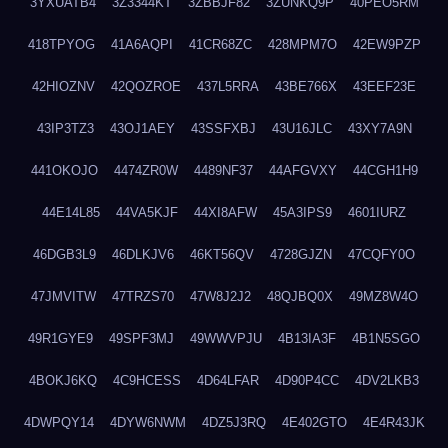
3YXUATB4
3Z3344KT
3ZBBJF82
3ZUNKQ9P
40PEO5RM
418TPYOG
41A6AQPI
41CR68ZC
428MPM7O
42EW9PZP
42HIOZNV
42QOZROE
437L5RRA
43BE766X
43EEF23E
43IP3TZ3
43OJ1AEY
43SSFXBJ
43U16JLC
43XY7A9N
441OKOJO
4474ZR0W
4489NF37
44AFGVXY
44CGH1H9
44E14L85
44VA5KJF
44XI8AFW
45A3IPS9
4601IURZ
46DGB3L9
46DLKJV6
46KT56QV
4728GJZN
47CQFY0O
47JMVITW
47TRZS70
47W8J2J2
48QJBQ0X
49MZ8W4O
49R1GYE9
49SPF3MJ
49WWVPJU
4B13IA3F
4B1N5SGO
4BOKJ6KQ
4C9HCESS
4D64LFAR
4D90P4CC
4DV2LKB3
4DWPQY14
4DYW6NWM
4DZ5J3RQ
4E402GTO
4E4R43JK