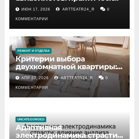
рекомендации
ИЮН 17, 2026
ARTTEATR24_R
0
КОММЕНТАРИИ
РЕМОНТ И ОТДЕЛКА
Критерии выбора
двухкомнатной квартиры:
планировка, площадь,
АПР 23, 2026
ARTTEATR24_R
0
состояние и документация
КОММЕНТАРИИ
UNCATEGORISED
Адаптивная
электродинамика страсти: