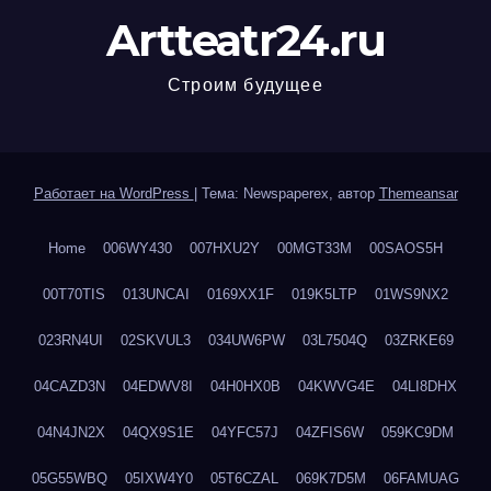
Artteatr24.ru
Строим будущее
Работает на WordPress
|
Тема: Newspaperex, автор
Themeansar
Home
006WY430
007HXU2Y
00MGT33M
00SAOS5H
00T70TIS
013UNCAI
0169XX1F
019K5LTP
01WS9NX2
023RN4UI
02SKVUL3
034UW6PW
03L7504Q
03ZRKE69
04CAZD3N
04EDWV8I
04H0HX0B
04KWVG4E
04LI8DHX
04N4JN2X
04QX9S1E
04YFC57J
04ZFIS6W
059KC9DM
05G55WBQ
05IXW4Y0
05T6CZAL
069K7D5M
06FAMUAG