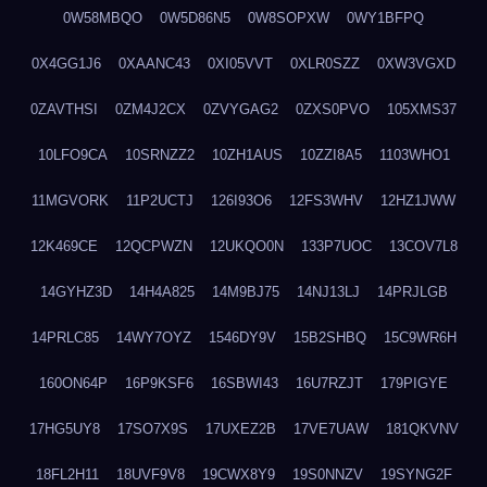
0W58MBQO
0W5D86N5
0W8SOPXW
0WY1BFPQ
0X4GG1J6
0XAANC43
0XI05VVT
0XLR0SZZ
0XW3VGXD
0ZAVTHSI
0ZM4J2CX
0ZVYGAG2
0ZXS0PVO
105XMS37
10LFO9CA
10SRNZZ2
10ZH1AUS
10ZZI8A5
1103WHO1
11MGVORK
11P2UCTJ
126I93O6
12FS3WHV
12HZ1JWW
12K469CE
12QCPWZN
12UKQO0N
133P7UOC
13COV7L8
14GYHZ3D
14H4A825
14M9BJ75
14NJ13LJ
14PRJLGB
14PRLC85
14WY7OYZ
1546DY9V
15B2SHBQ
15C9WR6H
160ON64P
16P9KSF6
16SBWI43
16U7RZJT
179PIGYE
17HG5UY8
17SO7X9S
17UXEZ2B
17VE7UAW
181QKVNV
18FL2H11
18UVF9V8
19CWX8Y9
19S0NNZV
19SYNG2F