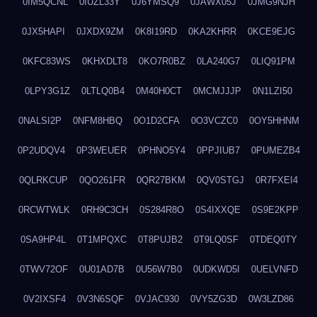
0IM5QCNL
0IUZL33Y
0J6YMSQ9
0JAWX05J
0JMG9NJH
0JX5HAPI
0JXDX9ZM
0K8I19RD
0KA2KHRR
0KCE9EJG
0KFC83WS
0KHXDLT8
0KO7R0BZ
0LA240G7
0LIQ91PM
0LPY3G1Z
0LTLQ0B4
0M40H0CT
0MCMJJJP
0N1LZI50
0NALSI2P
0NFM8HBQ
0O1D2CFA
0O3VCZC0
0OY5HHNM
0P2UDQV4
0P3WEUER
0PHNO5Y4
0PPJIUB7
0PUMEZB4
0QLRKCUP
0QO261FR
0QR27BKM
0QV0STGJ
0R7FXEI4
0RCWTWLK
0RH9C3CH
0S284R8O
0S4IXXQE
0S9E2KPP
0SA9HP4L
0T1MPQXC
0T8PUJB2
0T9LQ0SF
0TDEQ0TY
0TWV72OF
0U01AD7B
0U56W7B0
0UDKWD5I
0UELVNFD
0V2IXSF4
0V3N6SQF
0VJAC930
0VY5ZG3D
0W3LZD86