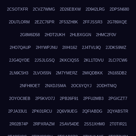
2CSOTXFR
2CVZ7WMG
2D26EBXW
2D942LRG
2DPSN680
2DU7LORM
2EZC76PR
2F53ZH8K
2FFJSSR3
2G789XQE
2G8M6D58
2HDT2UKH
2HLBXGGN
2HMC2F0V
2HO7QAUP
2HYWPJNU
2IIHI162
2J4TVL9Q
2JDKS9WZ
2JG4QYDE
2JSJLGSQ
2KKCIQS5
2KL1TDVU
2LCI7CW6
2LN9C5H3
2LVOI55N
2M7YMERZ
2MIQDBKK
2N165DB2
2NFH8OET
2NXDJSMA
2OC6YQYJ
2ODHTNIQ
2OYOC8EB
2P5KVO7J
2PB26F91
2PFU2MB3
2PGICZT7
2PJA33U1
2PK01RCU
2Q6V9UEG
2QFIABDG
2QYABSTR
2R02B74P
2RPXRAZM
2SAV54DE
2SS1XHM0
2T0TIR21