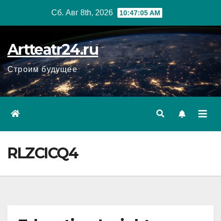
Перейти
Сб. Авг 8th, 2026
10:47:06 AM
к
содержанию
Artteatr24.ru
Строим будущее
RLZCICQ4