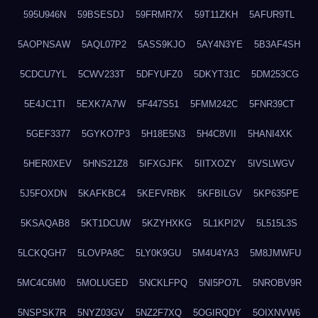
595U946N
59BSESDJ
59FRMR7X
59T11ZKH
5AFUR9TL
5AOPNSAW
5AQL07P2
5ASS9KJO
5AY4N3YE
5B3AF4SH
5CDCU7YL
5CWV233T
5DFYUFZ0
5DKYT31C
5DM253CG
5E4JC1TI
5EXK7A7W
5F447S51
5FMM242C
5FNR39CT
5GEF3377
5GYKO7P3
5H18E5N3
5H4C8VII
5HANI4XK
5HER0XEV
5HNS21Z8
5IFXGJFK
5IITXOZY
5IVSLWGV
5J5FOXDN
5KAFKBC4
5KEFVRBK
5KFBILGV
5KP635PE
5KSAQAB8
5KT1DCUW
5KZYHXKG
5L1KPI2V
5L515L3S
5LCKQGH7
5LOVPA8C
5LY0K9GU
5M4U4YA3
5M8JMWFU
5MC4C6M0
5MOLUGED
5NCKLFPQ
5NI5PO7L
5NROBV9R
5NSPSK7R
5NYZ03GV
5NZ2F7XQ
5OGIRQDY
5OIXNVW6