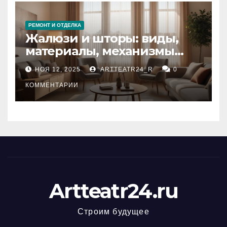
РЕМОНТ И ОТДЕЛКА
Жалюзи и шторы: виды,
материалы, механизмы
управления и уход
НОЯ 12, 2025
ARTTEATR24_R
0
КОММЕНТАРИИ
Artteatr24.ru
Строим будущее