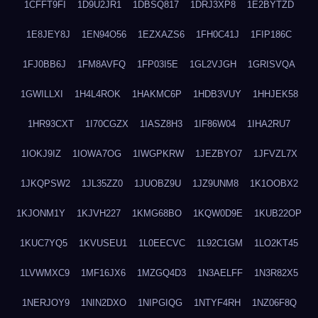
1CFFT9FI
1D9U2JR1
1DBSQ817
1DRJ3XP8
1E2BYTZD
1E8JEY8J
1EN94O56
1EZXAZS6
1FH0C41J
1FIP186C
1FJ0BB6J
1FM8AVFQ
1FP03I5E
1GL2VJGH
1GRISVQA
1GWILLXI
1H4L4ROK
1HAKMC6P
1HDB3VUY
1HHJEK58
1HR93CXT
1I70CGZX
1IASZ8H3
1IF86W04
1IHA2RU7
1IOKJ9IZ
1IOWA7OG
1IWGPKRW
1JEZBYO7
1JFVZL7X
1JKQPSW2
1JL35ZZ0
1JUOBZ9U
1JZ9UNM8
1K1OOBX2
1KJONM1Y
1KJVH227
1KMG68BO
1KQW0D9E
1KUB22OP
1KUC7YQ5
1KVUSEU1
1L0EECVC
1L92C1GM
1LO2KT45
1LVWMXC9
1MF16JX6
1MZGQ4D3
1N3AELFF
1N3R82X5
1NERJOY9
1NIN2DXO
1NIPGIQG
1NTYF4RH
1NZ06F8Q