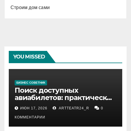
Строим дом сами
YOU MISSED
БИЗНЕС СОВЕТНИК
Поиск доступных
авиабилетов: практические
рекомендации
ИЮН 17, 2026
ARTTEATR24_R
0
КОММЕНТАРИИ