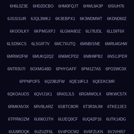
6H6L0Z3E
6HD2DCBO
6HM0FQJT
6HWL9A3P
6I5IUH76
6JGSI1UR
6JQL3WKJ
6K3EBPX1
6K3WDMWT
6KDND60Z
6KOOILKY
6KPMGXPJ
6LGMA8OZ
6LI78JDL
6LL59T6X
6LSD5KCS
6LSGIF7V
6MC7XUTQ
6MNBISNE
6MRU4GHW
6MRWI2FW
6MUKQ2Q2
6N6MCPD2
6N8H9PB2
6NS1JPER
6NTR3U7I
6OXMG49D
6PHYGAFF
6PM1Z7A5
6PO2WC0X
6PPNPOF5
6Q23B2FW
6QE19FL3
6QEEKCMR
6QKOAUOS
6QVIJ1K1
6R431JL5
6RGMWOLX
6RKWC57X
6RMKNV3X
6RV8LARZ
6SBTC8OR
6T3R3AJM
6TKE2JE3
6TPRWJZM
6U06OJTH
6UJEQ0CF
6UQ42P16
6UTK14DG
6UU9ROQK
6UZUZF6L
6V4POCW2
6V6FZLKN
6VJVHI57