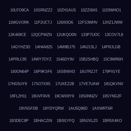
10LFO9CA
10SRNZZ2
10ZH1AUS
10ZZI8A5
1103WHO1
11MGVORK
11P2UCTJ
126I93O6
12FS3WHV
12HZ1JWW
12K469CE
12QCPWZN
12UKQO0N
133P7UOC
13COV7L8
14GYHZ3D
14H4A825
14M9BJ75
14NJ13LJ
14PRJLGB
14PRLC85
14WY7OYZ
1546DY9V
15B2SHBQ
15C9WR6H
160ON64P
16P9KSF6
16SBWI43
16U7RZJT
179PIGYE
17HG5UY8
17SO7X9S
17UXEZ2B
17VE7UAW
181QKVNV
18FL2H11
18UVF9V8
19CWX8Y9
19S0NNZV
19SYNG2F
19V5GFDB
19YDYQRW
1AU5Q96D
1AXWRT6R
1B3DEC8P
1BHACZIN
1BI91YFQ
1BNJXLZ0
1BR5X4KO