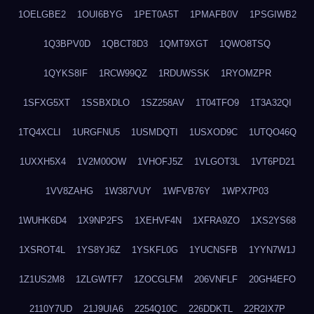
1OELGBE2
1OUI6BYG
1PET0A5T
1PMAFB0V
1PSGIWB2
1Q3BPV0D
1QBCT8D3
1QMT9XGT
1QWO8TSQ
1QYKS8IF
1RCW99QZ
1RDUWSSK
1RYOMZPR
1SFXG5XT
1SSBXDLO
1SZ258AV
1T04TFO9
1T3A32QI
1TQ4XCLI
1URGFNU5
1USMDQTI
1USXOD9C
1UTQO46Q
1UXXH5X4
1V2M00OW
1VHOFJ5Z
1VLGOT3L
1VT6PD21
1VV8ZAHG
1W387VUY
1WFVB76Y
1WPX7P03
1WUHK6D4
1X9NP2FS
1XEHVF4N
1XFRA9ZO
1XS2YS68
1XSROT4L
1YS8YJ6Z
1YSKFL0G
1YUCNSFB
1YYN7W1J
1Z1US2M8
1ZLGWTF7
1ZOCGLFM
206VNFLF
20GH4EFO
2110Y7UD
21J9UIA6
2254Q10C
226DDKTL
22R2IX7P