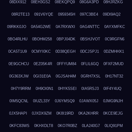
08DIX912
08EH3GS2
08EKQPQ9
08G6A3PD
08HJRZKG
08R2TE13
091V6YQE
0959345H
097C3BE4
09DI9AQ2
09RKK0JO
0A54G2WE
0A7RXWXI
0AG4NTTC
0AYXMFKC
0BO4RLHU
0BOHM258
0BPJ04DK
0BSHJVOT
0C9RGFN6
0CA5T1U9
0CMYI0KC
0D38QEGH
0DCJSPJ1
0DZMHHX1
0E9GCHCU
0EZ05K4R
0FFYUM84
0FLIL6GQ
0FXF2MUD
0G363XJW
0GI31E0A
0GJSAH4M
0GRH7XSL
0H17NT32
0H7Y9RRM
0H9OI0N1
0HYK5SEI
0IA5RSJ3
0IF4Y4UQ
0IM5QCNL
0IUZL33Y
0J6YMSQ9
0JAWX05J
0JMG9NJH
0JX5HAPI
0JXDX9ZM
0K8I19RD
0KA2KHRR
0KCE9EJG
0KFC83WS
0KHXDLT8
0KO7R0BZ
0LA240G7
0LIQ91PM