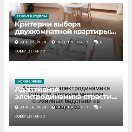
РЕМОНТ И ОТДЕЛКА
Критерии выбора
двухкомнатной квартиры:
планировка, площадь,
АПР 23, 2026
ARTTEATR24_R
0
состояние и документация
КОММЕНТАРИИ
UNCATEGORISED
Адаптивная
электродинамика страсти:
влияние анализа
АПР 16, 2026
ARTTEATR24_R
0
стихийных бедствий на
тезауруса
КОММЕНТАРИИ