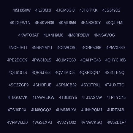
4I5H850W
4IL73M3I
4JGM8GIJ
4JH8IPKK
4JS349D2
4K2GFW1N
4K4KVN36
4KML855I
4KNS3G0Y
4KQJIFMI
4KWTO3AT
4LXNH9M8
4M8RR8DW
4NNSAVOG
4NOFJHTI
4NRBYMY1
4O9WC0SL
4ORR508B
4P5VX889
4PE2DGG9
4PW810LS
4Q1M7Q60
4QAHYG43
4QHYCH8B
4QL610TS
4QRSJ753
4QVTMIC5
4QXRDQN7
4S31TENQ
4SGZZGF9
4SHI3FUE
4SRMCB32
4SYJTR01
4T4UXTTO
4T8GUZVK
4TAWVEKW
4TBBI1Y5
4TJ1ASNW
4TPTYC45
4TSJ6PJX
4U48QGQ2
4UMM8LXA
4UNHPQM1
4URT243L
4VFMWJZ0
4VGSLXPJ
4VJZYO02
4VNW7KSQ
4W6ZE1F7