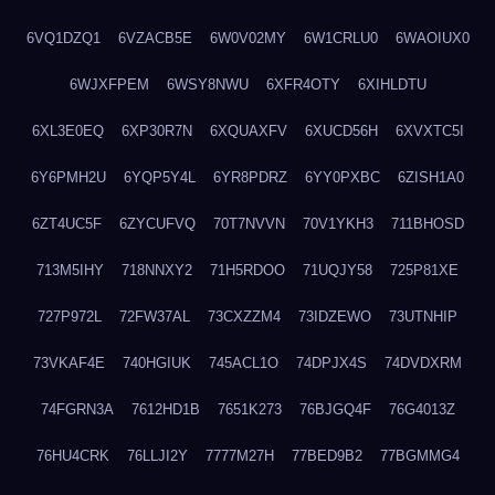
6VQ1DZQ1
6VZACB5E
6W0V02MY
6W1CRLU0
6WAOIUX0
6WJXFPEM
6WSY8NWU
6XFR4OTY
6XIHLDTU
6XL3E0EQ
6XP30R7N
6XQUAXFV
6XUCD56H
6XVXTC5I
6Y6PMH2U
6YQP5Y4L
6YR8PDRZ
6YY0PXBC
6ZISH1A0
6ZT4UC5F
6ZYCUFVQ
70T7NVVN
70V1YKH3
711BHOSD
713M5IHY
718NNXY2
71H5RDOO
71UQJY58
725P81XE
727P972L
72FW37AL
73CXZZM4
73IDZEWO
73UTNHIP
73VKAF4E
740HGIUK
745ACL1O
74DPJX4S
74DVDXRM
74FGRN3A
7612HD1B
7651K273
76BJGQ4F
76G4013Z
76HU4CRK
76LLJI2Y
7777M27H
77BED9B2
77BGMMG4