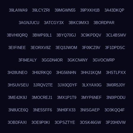
39LAIWA9
39LCYZRI
39MGWN55
39PXKH1B
3A43DKQP
3AGNJUCU
3ATCGY3X
3BKC9MX3
3BORDPAR
3BVH0QRQ
3BWP93L1
3BYQ70GJ
3C9KPDQV
3CL4BSMV
3EIFINEE
3EORXV8Z
3EQ3JWOM
3F09CZ9V
3F1DPDSC
3F84EALY
3GGDN4OR
3GKCN4NY
3GVOCWRP
3H28UNEO
3H92RKQ0
3HG56NHN
3HHJ1KQM
3HSTLPXX
3HSUVSEU
3JRQV2TE
3JX0QDYF
3LXYAX0G
3M0R5J0Y
3ME42K9J
3MOCREJ1
3MX1P1T9
3MYP6NEF
3N0IPODU
3N8UCE6Q
3NE5SFF6
3NH0FX33
3NISGAEP
3O3KQQ4F
3OBDFAXI
3OE9P0KI
3OPSZTYE
3OSK46GW
3P20H0VW