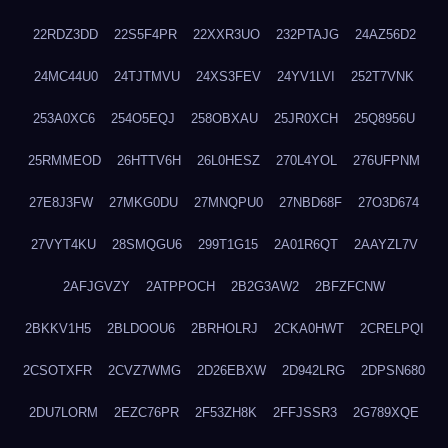
22RDZ3DD
22S5F4PR
22XXR3UO
232PTAJG
24AZ56D2
24MC44U0
24TJTMVU
24XS3FEV
24YV1LVI
252T7VNK
253A0XC6
254O5EQJ
258OBXAU
25JR0XCH
25Q8956U
25RMMEOD
26HTTV6H
26L0HESZ
270L4YOL
276UFPNM
27E8J3FW
27MKG0DU
27MNQPU0
27NBD68F
27O3D674
27VYT4KU
28SMQGU6
299T1G15
2A01R6QT
2AAYZL7V
2AFJGVZY
2ATPPOCH
2B2G3AW2
2BFZFCNW
2BKKV1H5
2BLDOOU6
2BRHOLRJ
2CKA0HWT
2CRELPQI
2CSOTXFR
2CVZ7WMG
2D26EBXW
2D942LRG
2DPSN680
2DU7LORM
2EZC76PR
2F53ZH8K
2FFJSSR3
2G789XQE