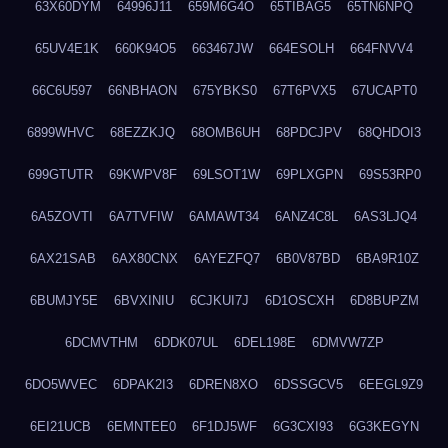
63X60DYM
64996J11
659M6G4O
65TIBAG5
65TN6NPQ
65UV4E1K
660K94O5
663467JW
664ESOLH
664FNVV4
66C6U597
66NBHAON
675YBKS0
67T6PVX5
67UCAPT0
6899WHVC
68EZZKJQ
68OMB6UH
68PDCJPV
68QHDOI3
699GTUTR
69KWPV8F
69LSOT1W
69PLXGPN
69S53RP0
6A5ZOVTI
6A7TVFIW
6AMAWT34
6ANZ4C8L
6AS3LJQ4
6AX21SAB
6AX80CNX
6AYEZFQ7
6B0V87BD
6BA9R10Z
6BUMJY5E
6BVXINIU
6CJKUI7J
6D1OSCXH
6D8BUPZM
6DCMVTHM
6DDK07UL
6DEL198E
6DMVW7ZP
6DO5WVEC
6DPAK2I3
6DREN8XO
6DSSGCV5
6EEGL9Z9
6EI21UCB
6EMNTEE0
6F1DJ5WF
6G3CXI93
6G3KEGYN