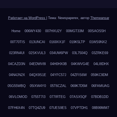
Работает на WordPress
|
Тема: Newspaperex, автор
Themeansar
Home
006WY430
007HXU2Y
00MGT33M
00SAOS5H
00T70TIS
013UNCAI
0169XX1F
019K5LTP
01WS9NX2
023RN4UI
02SKVUL3
034UW6PW
03L7504Q
03ZRKE69
04CAZD3N
04EDWV8I
04H0HX0B
04KWVG4E
04LI8DHX
04N4JN2X
04QX9S1E
04YFC57J
04ZFIS6W
059KC9DM
05G55WBQ
05IXW4Y0
05T6CZAL
069K7D5M
06FAMUAG
06VLOMOD
0755T7I3
077IRTEG
07ASX5QF
07BDB1DD
07FH6X4N
07TQ4ZU9
07UES9ES
07VPTDH1
08B99MM7