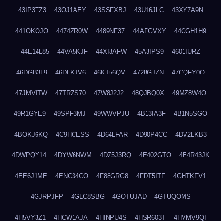
43IP3TZ3
43OJ1AEY
43SSFXBJ
43U16JLC
43XY7A9N
441OKOJO
4474ZR0W
4489NF37
44AFGVXY
44CGH1H9
44E14L85
44VA5KJF
44XI8AFW
45A3IPS9
4601IURZ
46DGB3L9
46DLKJV6
46KT56QV
4728GJZN
47CQFY0O
47JMVITW
47TRZS70
47W8J2J2
48QJBQ0X
49MZ8W4O
49R1GYE9
49SPF3MJ
49WWVPJU
4B13IA3F
4B1N5SGO
4BOKJ6KQ
4C9HCESS
4D64LFAR
4D90P4CC
4DV2LKB3
4DWPQY14
4DYW6NWM
4DZ5J3RQ
4E402GTO
4E4R43JK
4EE6J1ME
4ENC34CO
4F88GRG8
4FDT5ITF
4GHTKFV1
4GJRPJFP
4GLC8SBG
4GOTUJAD
4GTUQOMS
4H5VY3Z1
4HCW1AJA
4HINPU4S
4HSR603T
4HVMV9QI