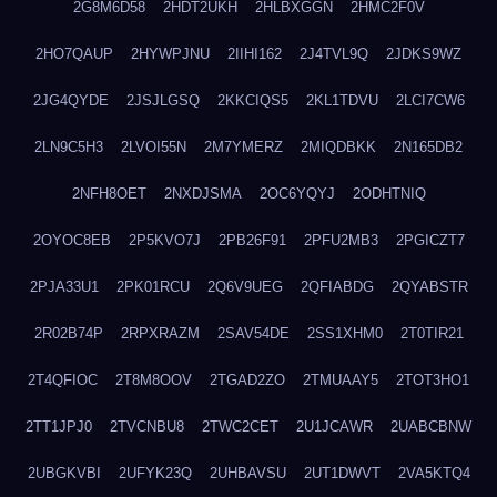
2G8M6D58
2HDT2UKH
2HLBXGGN
2HMC2F0V
2HO7QAUP
2HYWPJNU
2IIHI162
2J4TVL9Q
2JDKS9WZ
2JG4QYDE
2JSJLGSQ
2KKCIQS5
2KL1TDVU
2LCI7CW6
2LN9C5H3
2LVOI55N
2M7YMERZ
2MIQDBKK
2N165DB2
2NFH8OET
2NXDJSMA
2OC6YQYJ
2ODHTNIQ
2OYOC8EB
2P5KVO7J
2PB26F91
2PFU2MB3
2PGICZT7
2PJA33U1
2PK01RCU
2Q6V9UEG
2QFIABDG
2QYABSTR
2R02B74P
2RPXRAZM
2SAV54DE
2SS1XHM0
2T0TIR21
2T4QFIOC
2T8M8OOV
2TGAD2ZO
2TMUAAY5
2TOT3HO1
2TT1JPJ0
2TVCNBU8
2TWC2CET
2U1JCAWR
2UABCBNW
2UBGKVBI
2UFYK23Q
2UHBAVSU
2UT1DWVT
2VA5KTQ4