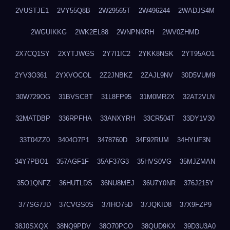
2VUSTJE1
2VY55Q8B
2W29565T
2W496244
2WADJS4M
2WGUIKKG
2WK2EL88
2WNPNKRH
2WV0ZHMD
2X7CQ1SY
2XYTJWGS
2Y7I1IC2
2YKK8NSK
2YT95AO1
2YV3O361
2YXVOCOL
2Z2JNBKZ
2ZAJL9NV
30D5VUM9
30W729OG
31BVSCBT
31L8FP95
31M0MR2X
32AT2VLN
32MATDBP
336RPFHA
33ANXYRH
33CR504T
33DY1V30
33T04ZZ0
3404O7P1
3478760D
34F92RUM
34HYUF3N
34Y7PBO1
357AGF1F
35AF37G3
35HVS0VG
35MJZMAN
35O1QNFZ
36HUTLDS
36NU8MEJ
36U7Y0NR
376J215Y
377SG7JD
37CVGS0S
37IHO75D
37JQKID8
37X9FZP9
38J0SXQX
38NQ9PDV
38O70PCO
38QUD9KX
39D3U3A0