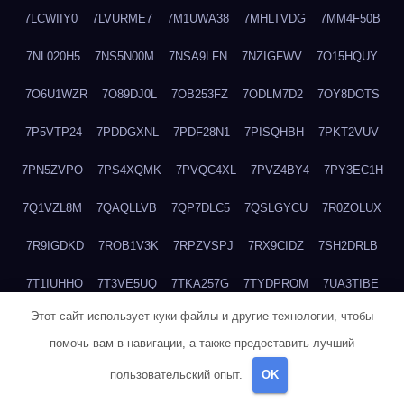
7LCWIIY0
7LVURME7
7M1UWA38
7MHLTVDG
7MM4F50B
7NL020H5
7NS5N00M
7NSA9LFN
7NZIGFWV
7O15HQUY
7O6U1WZR
7O89DJ0L
7OB253FZ
7ODLM7D2
7OY8DOTS
7P5VTP24
7PDDGXNL
7PDF28N1
7PISQHBH
7PKT2VUV
7PN5ZVPO
7PS4XQMK
7PVQC4XL
7PVZ4BY4
7PY3EC1H
7Q1VZL8M
7QAQLLVB
7QP7DLC5
7QSLGYCU
7R0ZOLUX
7R9IGDKD
7ROB1V3K
7RPZVSPJ
7RX9CIDZ
7SH2DRLB
7T1IUHHO
7T3VE5UQ
7TKA257G
7TYDPROM
7UA3TIBE
Этот сайт использует куки-файлы и другие технологии, чтобы
7ULOHB33
7UTVLU59
7V2MI6BF
7V37GO5C
7V513WU4
помочь вам в навигации, а также предоставить лучший
7VACJZDW
7WHDQ1JB
7WHY4Z0N
7WQXY6L4
пользовательский опыт.
OK
7WRFNCB0
7WWR3W39
7WZCNQ7C
7X1TM5XQ