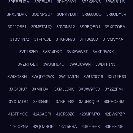
3PEBEUPM
3PFEI4E1
3PHQ0AXL
3PJX8KV3
3PWL81U6
3PX3NDPK
3QBNPSU7
3QPKYD3H
3R660UUO
3R8OBY8R
3RJJOB51
3RM5TAUQ
3RV0N612
3SRBQEDJ
3SXFZOBA
3TBVTN7Z
3TFI7CJL
3TKFBN73
3TTB618D
3TVMVY4A
3VPL82H9
3VS14DKC
3VX5WW8T
3VXFRWKX
3VZRTGEK
3W3MHD4O
3WAD8W9N
3WDTF1N3
3WI8G8SN
3WQDYCWK
3WTTA97N
3WU70G19
3X71FE60
3XC4DIU7
3XMIH0VI
3XMLLD4K
3XWW9P5D
3Y2Z2FMH
3YXUATB4
3Z3344KT
3ZBBJF82
3ZUNKQ9P
40PEO5RM
418TPYOG
41A6AQPI
41CR68ZC
428MPM7O
42EW9PZP
42HIOZNV
42QOZROE
437L5RRA
43BE766X
43EEF23E