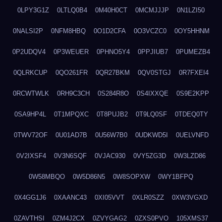
0LPY3G1Z
0LTLQ0B4
0M40H0CT
0MCMJJJP
0N1LZI50
0NALSI2P
0NFM8HBQ
0O1D2CFA
0O3VCZC0
0OY5HHNM
0P2UDQV4
0P3WEUER
0PHNO5Y4
0PPJIUB7
0PUMEZB4
0QLRKCUP
0QO261FR
0QR27BKM
0QV0STGJ
0R7FXEI4
0RCWTWLK
0RH9C3CH
0S284R8O
0S4IXXQE
0S9E2KPP
0SA9HP4L
0T1MPQXC
0T8PUJB2
0T9LQ0SF
0TDEQ0TY
0TWV72OF
0U01AD7B
0U56W7B0
0UDKWD5I
0UELVNFD
0V2IXSF4
0V3N6SQF
0VJAC930
0VY5ZG3D
0W3LZD86
0W58MBQO
0W5D86N5
0W8SOPXW
0WY1BFPQ
0X4GG1J6
0XAANC43
0XI05VVT
0XLR0SZZ
0XW3VGXD
0ZAVTHSI
0ZM4J2CX
0ZVYGAG2
0ZXS0PVO
105XMS37