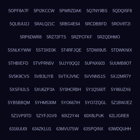
5OPF8A7F
5PI2KCCW
5PMRZDAK
5Q7NY9BS
5QDQI5F8
5QL8UU2J
5RALQ21C
5RBG4E64
5RCDBBFD
5ROV8T2I
5RP6DWR8
5RZ72FTS
5RZPCFKF
5RZQDHMO
5SNLKYWW
5ST3XE0K
5T4RFJQE
5TDWI9U5
5TDWKNIX
5THBIEFD
5TVPRN5V
5UJY0QQ2
5UPNX603
5UUMB8OT
5V5K9CVS
5VB3LIYB
5VTXJVNC
5VVNNS1S
5XJ2MR7Y
5XSF9JLS
5XU6ZP3A
5Y0HCRBH
5Y1QS60T
5Y86UZX6
5YB5BBQM
5YHM530M
5YO667IH
5YO7ZQGL
5Z1BWJEZ
5Z1VP9TD
5ZYFJGV9
60IZ2Y44
60X8LPUK
62LJGRE8
6316UU0I
634ZKLU1
63MVU7SW
63SPQINX
63WDQUHH