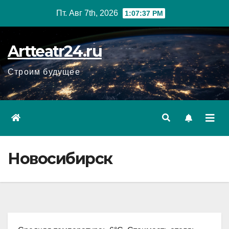
Перейти
Пт. Авг 7th, 2026
1:07:38 PM
к
содержанию
Artteatr24.ru
Строим будущее
Новосибирск