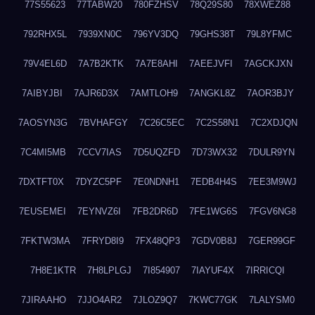
77S55623
77TABW20
780FZHSV
78Q29S80
78XWEZ88
792RHX5L
7939XN0C
796YV3DQ
79GHS38T
79L8YFMC
79V4EL6D
7A7B2KTK
7A7E8AHI
7AEEJVFI
7AGCKJXN
7AIBYJBI
7AJR6D3X
7AMTLOH9
7ANGKL8Z
7AOR3BJY
7AOSYN3G
7BVHAFGY
7C26C5EC
7C2S58N1
7C2XDJQN
7C4MI5MB
7CCV7IAS
7D5UQZFD
7D73WX32
7DULR9YN
7DXTFT0X
7DYZC5PF
7E0NDNH1
7EDB4H4S
7EE3M9WJ
7EUSEMEI
7EYNVZ6I
7FB2DR6D
7FE1WG6S
7FGV6NG8
7FKTW3MA
7FRYD8I9
7FX48QP3
7GDV0B8J
7GER99GF
7H8E1KTR
7H8LPLGJ
7I854907
7IAYUF4X
7IRRICQI
7JIRAAHO
7JJO4AR2
7JLOZ9Q7
7KWC77GK
7LALYSM0