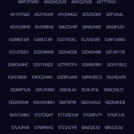
4WP2PW82
4WQWQXX8
4WXQZN38
4X7TT8GV
4XYOT662
4XZYAUHI
4YQHH612
4Z52SO0V
4ZP14UIL
4ZVGSBH0
50JO9B1K
50KZ2V9P
50NNJN5E
50S8F1Z0
510NBX1W
5160U7JM
51D7XGKL
51JUGSIB
51MY24WU
51VJOSDY
51ZE8MKB
522X4O28
52D4GH9B
52FJKYTB
52MOA4HC
52SYO0Q2
52TPECFV
52W5K0BY
52XXY91Q
53ATDBWI
53EKZAMH
53Z8FUAW
54PKU5CO
551HGV0S
553WPS4S
55FLR3W1
55IE9L4V
55JKJF3L
55NCOA72
55QDIRSM
55XAQHMU
56975PIR
56GSA0U2
56QN3KEB
56SCV4BG
571FDQ4T
5771DEGW
57G6BV7Y
57IUFJJS
57LA2HJ6
57N9R0VG
57Z141YR
584ZQC53
58G12L5U