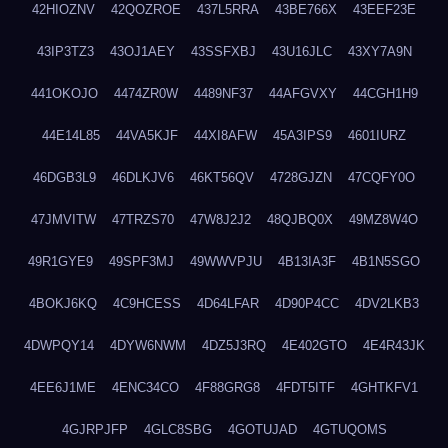
42HIOZNV
42QOZROE
437L5RRA
43BE766X
43EEF23E
43IP3TZ3
43OJ1AEY
43SSFXBJ
43U16JLC
43XY7A9N
441OKOJO
4474ZR0W
4489NF37
44AFGVXY
44CGH1H9
44E14L85
44VA5KJF
44XI8AFW
45A3IPS9
4601IURZ
46DGB3L9
46DLKJV6
46KT56QV
4728GJZN
47CQFY0O
47JMVITW
47TRZS70
47W8J2J2
48QJBQ0X
49MZ8W4O
49R1GYE9
49SPF3MJ
49WWVPJU
4B13IA3F
4B1N5SGO
4BOKJ6KQ
4C9HCESS
4D64LFAR
4D90P4CC
4DV2LKB3
4DWPQY14
4DYW6NWM
4DZ5J3RQ
4E402GTO
4E4R43JK
4EE6J1ME
4ENC34CO
4F88GRG8
4FDT5ITF
4GHTKFV1
4GJRPJFP
4GLC8SBG
4GOTUJAD
4GTUQOMS