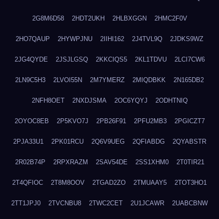
2G8M6D58
2HDT2UKH
2HLBXGGN
2HMC2F0V
2HO7QAUP
2HYWPJNU
2IIHI162
2J4TVL9Q
2JDKS9WZ
2JG4QYDE
2JSJLGSQ
2KKCIQS5
2KL1TDVU
2LCI7CW6
2LN9C5H3
2LVOI55N
2M7YMERZ
2MIQDBKK
2N165DB2
2NFH8OET
2NXDJSMA
2OC6YQYJ
2ODHTNIQ
2OYOC8EB
2P5KVO7J
2PB26F91
2PFU2MB3
2PGICZT7
2PJA33U1
2PK01RCU
2Q6V9UEG
2QFIABDG
2QYABSTR
2R02B74P
2RPXRAZM
2SAV54DE
2SS1XHM0
2T0TIR21
2T4QFIOC
2T8M8OOV
2TGAD2ZO
2TMUAAY5
2TOT3HO1
2TT1JPJ0
2TVCNBU8
2TWC2CET
2U1JCAWR
2UABCBNW