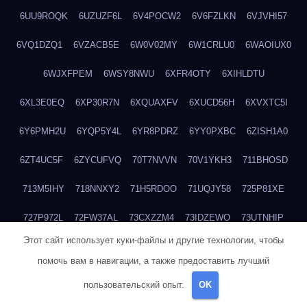
6UU9ROQK
6UZUZF6L
6V4POCW2
6V6FZLKN
6VJVHI57
6VQ1DZQ1
6VZACB5E
6W0V02MY
6W1CRLU0
6WAOIUX0
6WJXFPEM
6WSY8NWU
6XFR4OTY
6XIHLDTU
6XL3E0EQ
6XP30R7N
6XQUAXFV
6XUCD56H
6XVXTC5I
6Y6PMH2U
6YQP5Y4L
6YR8PDRZ
6YY0PXBC
6ZISH1A0
6ZT4UC5F
6ZYCUFVQ
70T7NVVN
70V1YKH3
711BHOSD
713M5IHY
718NNXY2
71H5RDOO
71UQJY58
725P81XE
727P972L
72FW37AL
73CXZZM4
73IDZEWO
73UTNHIP
Этот сайт использует куки-файлы и другие технологии, чтобы
73VKAF4E
740HGIUK
745ACL1O
74DPJX4S
74DVDXRM
помочь вам в навигации, а также предоставить лучший
74FGRN3A
7612HD1B
7651K273
76BJGQ4F
76G4013Z
пользовательский опыт.
OK
76HU4CRK
76LLJI2Y
7777M27H
77BED9B2
77BGMMG4