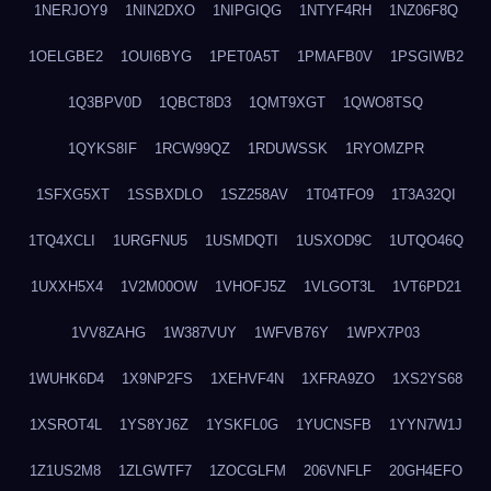
1NERJOY9
1NIN2DXO
1NIPGIQG
1NTYF4RH
1NZ06F8Q
1OELGBE2
1OUI6BYG
1PET0A5T
1PMAFB0V
1PSGIWB2
1Q3BPV0D
1QBCT8D3
1QMT9XGT
1QWO8TSQ
1QYKS8IF
1RCW99QZ
1RDUWSSK
1RYOMZPR
1SFXG5XT
1SSBXDLO
1SZ258AV
1T04TFO9
1T3A32QI
1TQ4XCLI
1URGFNU5
1USMDQTI
1USXOD9C
1UTQO46Q
1UXXH5X4
1V2M00OW
1VHOFJ5Z
1VLGOT3L
1VT6PD21
1VV8ZAHG
1W387VUY
1WFVB76Y
1WPX7P03
1WUHK6D4
1X9NP2FS
1XEHVF4N
1XFRA9ZO
1XS2YS68
1XSROT4L
1YS8YJ6Z
1YSKFL0G
1YUCNSFB
1YYN7W1J
1Z1US2M8
1ZLGWTF7
1ZOCGLFM
206VNFLF
20GH4EFO