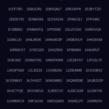
1CFFT9FI
1D9U2JR1
1DBSQ817
1DRJ3XP8
1E2BYTZD
1E8JEY8J
1EN94O56
1EZXAZS6
1FH0C41J
1FIP186C
1FJ0BB6J
1FM8AVFQ
1FP03I5E
1GL2VJGH
1GRISVQA
1GWILLXI
1H4L4ROK
1HAKMC6P
1HDB3VUY
1HHJEK58
1HR93CXT
1I70CGZX
1IASZ8H3
1IF86W04
1IHA2RU7
1IOKJ9IZ
1IOWA7OG
1IWGPKRW
1JEZBYO7
1JFVZL7X
1JKQPSW2
1JL35ZZ0
1JUOBZ9U
1JZ9UNM8
1K1OOBX2
1KJONM1Y
1KJVH227
1KMG68BO
1KQW0D9E
1KUB22OP
1KUC7YQ5
1KVUSEU1
1L0EECVC
1L92C1GM
1LO2KT45
1LVWMXC9
1MF16JX6
1MZGQ4D3
1N3AELFF
1N3R82X5