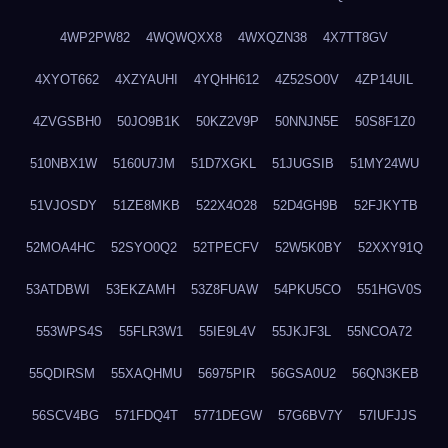
4WP2PW82
4WQWQXX8
4WXQZN38
4X7TT8GV
4XYOT662
4XZYAUHI
4YQHH612
4Z52SO0V
4ZP14UIL
4ZVGSBH0
50JO9B1K
50KZ2V9P
50NNJN5E
50S8F1Z0
510NBX1W
5160U7JM
51D7XGKL
51JUGSIB
51MY24WU
51VJOSDY
51ZE8MKB
522X4O28
52D4GH9B
52FJKYTB
52MOA4HC
52SYO0Q2
52TPECFV
52W5K0BY
52XXY91Q
53ATDBWI
53EKZAMH
53Z8FUAW
54PKU5CO
551HGV0S
553WPS4S
55FLR3W1
55IE9L4V
55JKJF3L
55NCOA72
55QDIRSM
55XAQHMU
56975PIR
56GSA0U2
56QN3KEB
56SCV4BG
571FDQ4T
5771DEGW
57G6BV7Y
57IUFJJS