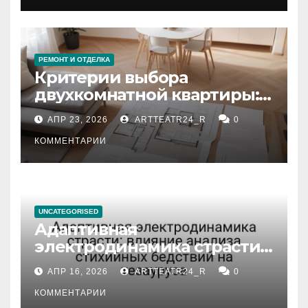
РЕМОНТ И ОТДЕЛКА
Критерии выбора
двухкомнатной квартиры:
планировка, площадь,
АПР 23, 2026
ARTTEATR24_R
0
состояние и документация
КОММЕНТАРИИ
UNCATEGORISED
Адаптивная
электродинамика страсти:
влияние анализа
АПР 16, 2026
ARTTEATR24_R
0
стихийных бедствий на
тезауруса
КОММЕНТАРИИ