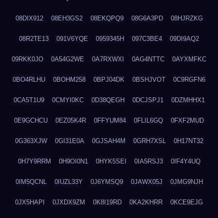
08DIX912
08EH3GS2
08EKQPQ9
08G6A3PD
08HJRZKG
08R2TE13
091V6YQE
0959345H
097C3BE4
09DI9AQ2
09RKK0JO
0A54G2WE
0A7RXWXI
0AG4NTTC
0AYXMFKC
0BO4RLHU
0BOHM258
0BPJ04DK
0BSHJVOT
0C9RGFN6
0CA5T1U9
0CMYI0KC
0D38QEGH
0DCJSPJ1
0DZMHHX1
0E9GCHCU
0EZ05K4R
0FFYUM84
0FLIL6GQ
0FXF2MUD
0G363XJW
0GI31E0A
0GJSAH4M
0GRH7XSL
0H17NT32
0H7Y9RRM
0H9OI0N1
0HYK5SEI
0IA5RSJ3
0IF4Y4UQ
0IM5QCNL
0IUZL33Y
0J6YMSQ9
0JAWX05J
0JMG9NJH
0JX5HAPI
0JXDX9ZM
0K8I19RD
0KA2KHRR
0KCE9EJG