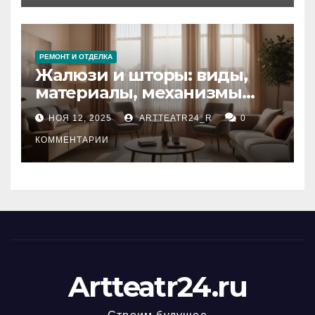
РЕМОНТ И ОТДЕЛКА
Жалюзи и шторы: виды,
материалы, механизмы
управления и уход
НОЯ 12, 2025
ARTTEATR24_R
0
КОММЕНТАРИИ
Artteatr24.ru