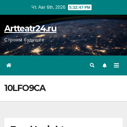
Перейти
Чт. Авг 6th, 2026
5:32:49 PM
к
содержанию
Artteatr24.ru
Строим будущее
10LFO9CA