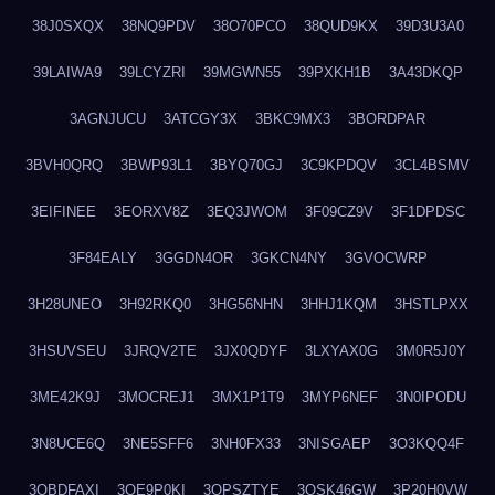
38J0SXQX
38NQ9PDV
38O70PCO
38QUD9KX
39D3U3A0
39LAIWA9
39LCYZRI
39MGWN55
39PXKH1B
3A43DKQP
3AGNJUCU
3ATCGY3X
3BKC9MX3
3BORDPAR
3BVH0QRQ
3BWP93L1
3BYQ70GJ
3C9KPDQV
3CL4BSMV
3EIFINEE
3EORXV8Z
3EQ3JWOM
3F09CZ9V
3F1DPDSC
3F84EALY
3GGDN4OR
3GKCN4NY
3GVOCWRP
3H28UNEO
3H92RKQ0
3HG56NHN
3HHJ1KQM
3HSTLPXX
3HSUVSEU
3JRQV2TE
3JX0QDYF
3LXYAX0G
3M0R5J0Y
3ME42K9J
3MOCREJ1
3MX1P1T9
3MYP6NEF
3N0IPODU
3N8UCE6Q
3NE5SFF6
3NH0FX33
3NISGAEP
3O3KQQ4F
3OBDFAXI
3OE9P0KI
3OPSZTYE
3OSK46GW
3P20H0VW