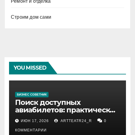
Ремонт и отделка
Строим дом сами
YOU MISSED
БИЗНЕС СОВЕТНИК
Поиск доступных
авиабилетов: практические
рекомендации
ИЮН 17, 2026
ARTTEATR24_R
0
КОММЕНТАРИИ