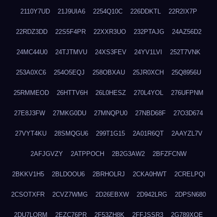
2110Y7UD
21J9UIA6
2254Q10C
226DDKTL
22R2IX7P
22RDZ3DD
22S5F4PR
22XXR3UO
232PTAJG
24AZ56D2
24MC44U0
24TJTMVU
24XS3FEV
24YV1LVI
252T7VNK
253A0XC6
254O5EQJ
258OBXAU
25JR0XCH
25Q8956U
25RMMEOD
26HTTV6H
26L0HESZ
270L4YOL
276UFPNM
27E8J3FW
27MKG0DU
27MNQPU0
27NBD68F
27O3D674
27VYT4KU
28SMQGU6
299T1G15
2A01R6QT
2AAYZL7V
2AFJGVZY
2ATPPOCH
2B2G3AW2
2BFZFCNW
2BKKV1H5
2BLDOOU6
2BRHOLRJ
2CKA0HWT
2CRELPQI
2CSOTXFR
2CVZ7WMG
2D26EBXW
2D942LRG
2DPSN680
2DU7LORM
2EZC76PR
2F53ZH8K
2FFJSSR3
2G789XQE