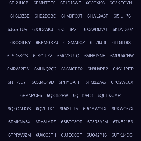
6EI21UCB
6EMNTEE0
6F1DJ5WF
6G3CXI93
6G3KEGYN
6H6L0Z3E
6HD2DCBO
6HM0FQJT
6HWL9A3P
6I5IUH76
6JGSI1UR
6JQL3WKJ
6K3EBPX1
6K3WDMWT
6KDND60Z
6KOOILKY
6KPMGXPJ
6LGMA8OZ
6LI78JDL
6LL59T6X
6LSD5KCS
6LSGIF7V
6MC7XUTQ
6MNBISNE
6MRU4GHW
6MRWI2FW
6MUKQ2Q2
6N6MCPD2
6N8H9PB2
6NS1JPER
6NTR3U7I
6OXMG49D
6PHYGAFF
6PM1Z7A5
6PO2WC0X
6PPNPOF5
6Q23B2FW
6QE19FL3
6QEEKCMR
6QKOAUOS
6QVIJ1K1
6R431JL5
6RGMWOLX
6RKWC57X
6RMKNV3X
6RV8LARZ
6SBTC8OR
6T3R3AJM
6TKE2JE3
6TPRWJZM
6U06OJTH
6UJEQ0CF
6UQ42P16
6UTK14DG