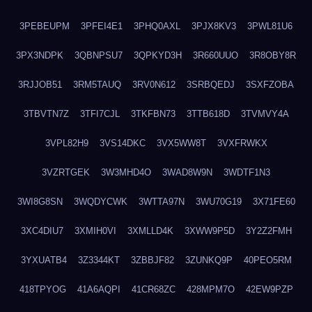
3PEBEUPM
3PFEI4E1
3PHQ0AXL
3PJX8KV3
3PWL81U6
3PX3NDPK
3QBNPSU7
3QPKYD3H
3R660UUO
3R8OBY8R
3RJJOB51
3RM5TAUQ
3RV0N612
3SRBQEDJ
3SXFZOBA
3TBVTN7Z
3TFI7CJL
3TKFBN73
3TTB618D
3TVMVY4A
3VPL82H9
3VS14DKC
3VX5WW8T
3VXFRWKX
3VZRTGEK
3W3MHD4O
3WAD8W9N
3WDTF1N3
3WI8G8SN
3WQDYCWK
3WTTA97N
3WU70G19
3X71FE60
3XC4DIU7
3XMIH0VI
3XMLLD4K
3XWW9P5D
3Y2Z2FMH
3YXUATB4
3Z3344KT
3ZBBJF82
3ZUNKQ9P
40PEO5RM
418TPYOG
41A6AQPI
41CR68ZC
428MPM7O
42EW9PZP