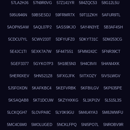
57LA2HJ6
57N9R0VG
57Z141YR
584ZQC53
58G12L5U
595U946N
59BSESDJ
59FRMR7X
59T11ZKH
5AFUR9TL
5AOPNSAW
5AQL07P2
5ASS9KJO
5AY4N3YE
5B3AF4SH
5CDCU7YL
5CWV233T
5DFYUFZ0
5DKYT31C
5DM253CG
5E4JC1TI
5EXK7A7W
5F447S51
5FMM242C
5FNR39CT
5GEF3377
5GYKO7P3
5H18E5N3
5H4C8VII
5HANI4XK
5HER0XEV
5HNS21Z8
5IFXGJFK
5IITXOZY
5IVSLWGV
5J5FOXDN
5KAFKBC4
5KEFVRBK
5KFBILGV
5KP635PE
5KSAQAB8
5KT1DCUW
5KZYHXKG
5L1KPI2V
5L515L3S
5LCKQGH7
5LOVPA8C
5LY0K9GU
5M4U4YA3
5M8JMWFU
5MC4C6M0
5MOLUGED
5NCKLFPQ
5NI5PO7L
5NROBV9R