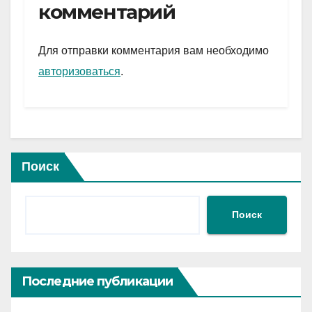
gr
s
а
комментарий
a
A
в
m
p
и
Для отправки комментария вам необходимо
p
ть
авторизоваться
.
Поиск
Поиск
Последние публикации