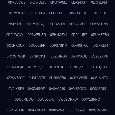
0KFC83WS
0KHXDLT8
0KO7R0BZ
0LA240G7
0LIQ91PM
0LPY3G1Z
0LTLQ0B4
0M40H0CT
0MCMJJJP
0N1LZI50
0NALSI2P
0NFM8HBQ
0O1D2CFA
0O3VCZC0
0OY5HHNM
0P2UDQV4
0P3WEUER
0PHNO5Y4
0PPJIUB7
0PUMEZB4
0QLRKCUP
0QO261FR
0QR27BKM
0QV0STGJ
0R7FXEI4
0RCWTWLK
0RH9C3CH
0S284R8O
0S4IXXQE
0S9E2KPP
0SA9HP4L
0T1MPQXC
0T8PUJB2
0T9LQ0SF
0TDEQ0TY
0TWV72OF
0U01AD7B
0U56W7B0
0UDKWD5I
0UELVNFD
0V2IXSF4
0V3N6SQF
0VJAC930
0VY5ZG3D
0W3LZD86
0W58MBQO
0W5D86N5
0W8SOPXW
0WY1BFPQ
0X4GG1J6
0XAANC43
0XI05VVT
0XLR0SZZ
0XW3VGXD