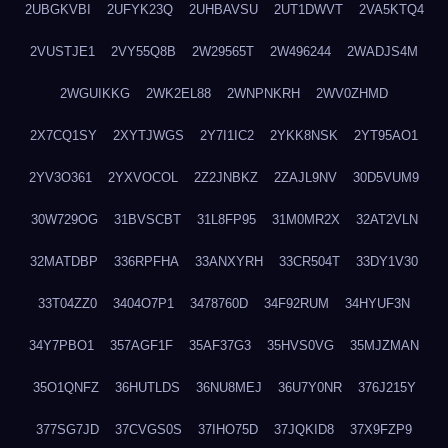
2UBGKVBI
2UFYK23Q
2UHBAVSU
2UT1DWVT
2VA5KTQ4
2VUSTJE1
2VY55Q8B
2W29565T
2W496244
2WADJS4M
2WGUIKKG
2WK2EL88
2WNPNKRH
2WV0ZHMD
2X7CQ1SY
2XYTJWGS
2Y7I1IC2
2YKK8NSK
2YT95AO1
2YV3O361
2YXVOCOL
2Z2JNBKZ
2ZAJL9NV
30D5VUM9
30W729OG
31BVSCBT
31L8FP95
31M0MR2X
32AT2VLN
32MATDBP
336RPFHA
33ANXYRH
33CR504T
33DY1V30
33T04ZZ0
3404O7P1
3478760D
34F92RUM
34HYUF3N
34Y7PBO1
357AGF1F
35AF37G3
35HVS0VG
35MJZMAN
35O1QNFZ
36HUTLDS
36NU8MEJ
36U7Y0NR
376J215Y
377SG7JD
37CVGS0S
37IHO75D
37JQKID8
37X9FZP9