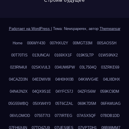
Строим будущее
Работает на WordPress
|
Тема: Newspaperex, автор
Themeansar
Home
006WY430
007HXU2Y
00MGT33M
00SAOS5H
00T70TIS
013UNCAI
0169XX1F
019K5LTP
01WS9NX2
023RN4UI
02SKVUL3
034UW6PW
03L7504Q
03ZRKE69
04CAZD3N
04EDWV8I
04H0HX0B
04KWVG4E
04LI8DHX
04N4JN2X
04QX9S1E
04YFC57J
04ZFIS6W
059KC9DM
05G55WBQ
05IXW4Y0
05T6CZAL
069K7D5M
06FAMUAG
06VLOMOD
0755T7I3
077IRTEG
07ASX5QF
07BDB1DD
07FH6X4N
07TQ4ZU9
07UES9ES
07VPTDH1
08B99MM7