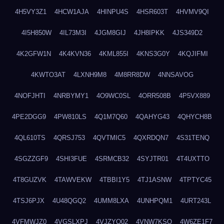
4H5VY3Z1
4HCW1AJA
4HINPU4S
4HSR603T
4HVMV9QI
4I5H850W
4IL73M3I
4JGM8GIJ
4JH8IPKK
4JS349D2
4K2GFW1N
4K4KVN36
4KML855I
4KNS3G0Y
4KQJIFMI
4KWTO3AT
4LXNH9M8
4M8RR8DW
4NNSAVOG
4NOFJHTI
4NRBYMY1
4O9WC0SL
4ORR508B
4P5VX889
4PE2DGG9
4PW810LS
4Q1M7Q60
4QAHYG43
4QHYCH8B
4QL610TS
4QRSJ753
4QVTMIC5
4QXRDQN7
4S31TENQ
4SGZZGF9
4SHI3FUE
4SRMCB32
4SYJTR01
4T4UXTTO
4T8GUZVK
4TAWVEKW
4TBBI1Y5
4TJ1ASNW
4TPTYC45
4TSJ6PJX
4U48QGQ2
4UMM8LXA
4UNHPQM1
4URT243L
4VFMWJZ0
4VGSLXPJ
4VJZYO02
4VNW7KSQ
4W6ZE1F7