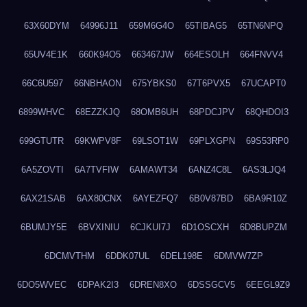
63X60DYM
64996J11
659M6G4O
65TIBAG5
65TN6NPQ
65UV4E1K
660K94O5
663467JW
664ESOLH
664FNVV4
66C6U597
66NBHAON
675YBKS0
67T6PVX5
67UCAPT0
6899WHVC
68EZZKJQ
68OMB6UH
68PDCJPV
68QHDOI3
699GTUTR
69KWPV8F
69LSOT1W
69PLXGPN
69S53RP0
6A5ZOVTI
6A7TVFIW
6AMAWT34
6ANZ4C8L
6AS3LJQ4
6AX21SAB
6AX80CNX
6AYEZFQ7
6B0V87BD
6BA9R10Z
6BUMJY5E
6BVXINIU
6CJKUI7J
6D1OSCXH
6D8BUPZM
6DCMVTHM
6DDK07UL
6DEL198E
6DMVW7ZP
6DO5WVEC
6DPAK2I3
6DREN8XO
6DSSGCV5
6EEGL9Z9