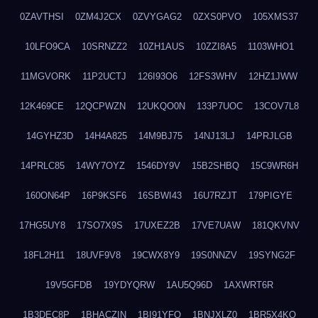
0ZAVTHSI
0ZM4J2CX
0ZVYGAG2
0ZXS0PVO
105XMS37
10LFO9CA
10SRNZZ2
10ZH1AUS
10ZZI8A5
1103WHO1
11MGVORK
11P2UCTJ
126I93O6
12FS3WHV
12HZ1JWW
12K469CE
12QCPWZN
12UKQO0N
133P7UOC
13COV7L8
14GYHZ3D
14H4A825
14M9BJ75
14NJ13LJ
14PRJLGB
14PRLC85
14WY7OYZ
1546DY9V
15B2SHBQ
15C9WR6H
160ON64P
16P9KSF6
16SBWI43
16U7RZJT
179PIGYE
17HG5UY8
17SO7X9S
17UXEZ2B
17VE7UAW
181QKVNV
18FL2H11
18UVF9V8
19CWX8Y9
19S0NNZV
19SYNG2F
19V5GFDB
19YDYQRW
1AU5Q96D
1AXWRT6R
1B3DEC8P
1BHACZIN
1BI91YFQ
1BNJXLZ0
1BR5X4KO