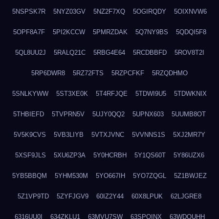
5NSPSK7R
5NYZ03GV
5NZ2F7XQ
5OGIRQDY
5OIXNVW6
5OPF8A7F
5PI2KCCW
5PMRZDAK
5Q7NY9BS
5QDQI5F8
5QL8UU2J
5RALQ21C
5RBG4E64
5RCDBBFD
5ROV8T2I
5RP6DWR8
5RZ72FTS
5RZPCFKF
5RZQDHMO
5SNLKYWW
5ST3XE0K
5T4RFJQE
5TDWI9U5
5TDWKNIX
5THBIEFD
5TVPRN5V
5UJY0QQ2
5UPNX603
5UUMB8OT
5V5K9CVS
5VB3LIYB
5VTXJVNC
5VVNNS1S
5XJ2MR7Y
5XSF9JLS
5XU6ZP3A
5Y0HCRBH
5Y1QS60T
5Y86UZX6
5YB5BBQM
5YHM530M
5YO667IH
5YO7ZQGL
5Z1BWJEZ
5Z1VP9TD
5ZYFJGV9
60IZ2Y44
60X8LPUK
62LJGRE8
6316UU0I
634ZKLU1
63MVU7SW
63SPQINX
63WDQUHH