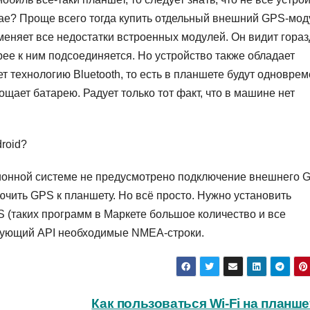
чае? Проще всего тогда купить отдельный внешний GPS-мод
меняет все недостатки встроенных модулей. Он видит гораз
ее к ним подсоединяется. Но устройство также обладает
т технологию Bluetooth, то есть в планшете будут одновре
щает батарею. Радует только тот факт, что в машине нет
roid?
ционной системе не предусмотрено подключение внешнего 
ючить GPS к планшету. Но всё просто. Нужно установить
S (таких программ в Маркете большое количество и все
твующий API необходимые NMEA-строки.
Как пользоваться Wi-Fi на планш