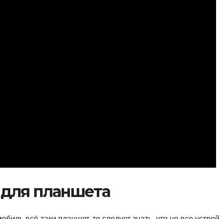
для планшета
биль всё-таки планшет, то следует знать, что не все устро