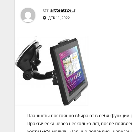
р
p
От
artteatr24_r
а
p
ДЕК 11, 2022
в
и
т
ь
Планшеты постоянно вбирают в себя функции р
Практически через несколько лет, после появл
борту GPS-модуль. Дальше появились навигац