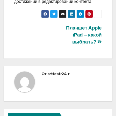
достижений в редактировании контента.
Навигация
Планшет Apple
iPad – какой
по
выбрать?
записям
От
artteatr24_r