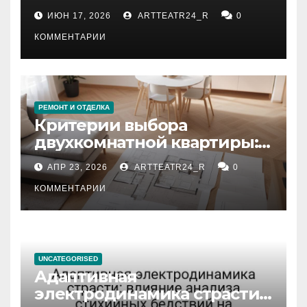
рекомендации
ИЮН 17, 2026
ARTTEATR24_R
0
КОММЕНТАРИИ
РЕМОНТ И ОТДЕЛКА
Критерии выбора
двухкомнатной квартиры:
планировка, площадь,
АПР 23, 2026
ARTTEATR24_R
0
состояние и документация
КОММЕНТАРИИ
UNCATEGORISED
Адаптивная
электродинамика страсти: