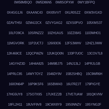
0W58MBQO
0W5D86N5
0W8SOPXW
0WY1BFPQ
0X4GG1J6
0XAANC43
0XI05VVT
0XLR0SZZ
0XW3VGXD
0ZAVTHSI
0ZM4J2CX
0ZVYGAG2
0ZXS0PVO
105XMS37
10LFO9CA
10SRNZZ2
10ZH1AUS
10ZZI8A5
1103WHO1
11MGVORK
11P2UCTJ
126I93O6
12FS3WHV
12HZ1JWW
12K469CE
12QCPWZN
12UKQO0N
133P7UOC
13COV7L8
14GYHZ3D
14H4A825
14M9BJ75
14NJ13LJ
14PRJLGB
14PRLC85
14WY7OYZ
1546DY9V
15B2SHBQ
15C9WR6H
160ON64P
16P9KSF6
16SBWI43
16U7RZJT
179PIGYE
17HG5UY8
17SO7X9S
17UXEZ2B
17VE7UAW
181QKVNV
18FL2H11
18UVF9V8
19CWX8Y9
19S0NNZV
19SYNG2F