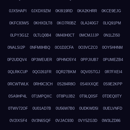
0JX5HAPI
0JXDX9ZM
0K8I19RD
0KA2KHRR
0KCE9EJG
0KFC83WS
0KHXDLT8
0KO7R0BZ
0LA240G7
0LIQ91PM
0LPY3G1Z
0LTLQ0B4
0M40H0CT
0MCMJJJP
0N1LZI50
0NALSI2P
0NFM8HBQ
0O1D2CFA
0O3VCZC0
0OY5HHNM
0P2UDQV4
0P3WEUER
0PHNO5Y4
0PPJIUB7
0PUMEZB4
0QLRKCUP
0QO261FR
0QR27BKM
0QV0STGJ
0R7FXEI4
0RCWTWLK
0RH9C3CH
0S284R8O
0S4IXXQE
0S9E2KPP
0SA9HP4L
0T1MPQXC
0T8PUJB2
0T9LQ0SF
0TDEQ0TY
0TWV72OF
0U01AD7B
0U56W7B0
0UDKWD5I
0UELVNFD
0V2IXSF4
0V3N6SQF
0VJAC930
0VY5ZG3D
0W3LZD86