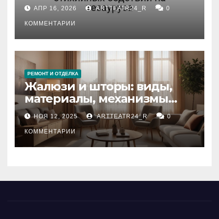
влияние анализа
АПР 16, 2026
ARTTEATR24_R
0
стихийных бедствий на
тезауруса
КОММЕНТАРИИ
РЕМОНТ И ОТДЕЛКА
Жалюзи и шторы: виды,
материалы, механизмы
управления и уход
НОЯ 12, 2025
ARTTEATR24_R
0
КОММЕНТАРИИ