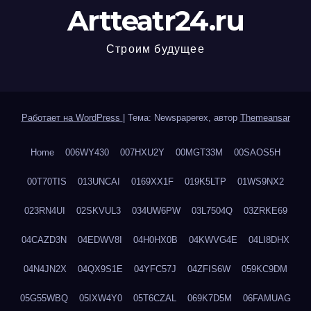
Artteatr24.ru
Строим будущее
Работает на WordPress
|
Тема: Newspaperex, автор
Themeansar
Home
006WY430
007HXU2Y
00MGT33M
00SAOS5H
00T70TIS
013UNCAI
0169XX1F
019K5LTP
01WS9NX2
023RN4UI
02SKVUL3
034UW6PW
03L7504Q
03ZRKE69
04CAZD3N
04EDWV8I
04H0HX0B
04KWVG4E
04LI8DHX
04N4JN2X
04QX9S1E
04YFC57J
04ZFIS6W
059KC9DM
05G55WBQ
05IXW4Y0
05T6CZAL
069K7D5M
06FAMUAG