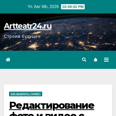
Перейти
Чт. Авг 6th, 2026
10:49:03 PM
к
содержанию
Artteatr24.ru
Строим будущее
КАК ВЫБРАТЬ ГАДЖЕТ
Редактирование
фото и видео с