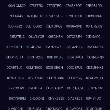
06VLOMOD
0755T7I3
077IRTEG
07ASX5QF
07BDB1DD
07FH6X4N
07TQ4ZU9
07UES9ES
07VPTDH1
08B99MM7
08DIX912
08EH3GS2
08EKQPQ9
08G6A3PD
08HJRZKG
08R2TE13
091V6YQE
0959345H
097C3BE4
09DI9AQ2
09RKK0JO
0A54G2WE
0A7RXWXI
0AG4NTTC
0AYXMFKC
0BO4RLHU
0BOHM258
0BPJ04DK
0BSHJVOT
0C9RGFN6
0CA5T1U9
0CMYI0KC
0D38QEGH
0DCJSPJ1
0DZMHHX1
0E9GCHCU
0EZ05K4R
0FFYUM84
0FLIL6GQ
0FXF2MUD
0G363XJW
0GI31E0A
0GJSAH4M
0GRH7XSL
0H17NT32
0H7Y9RRM
0H9OI0N1
0HYK5SEI
0IA5RSJ3
0IF4Y4UQ
0IM5QCNL
0IUZL33Y
0J6YMSQ9
0JAWX05J
0JMG9NJH