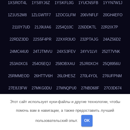
1XSROT4L
1YS8YJ6Z
1YSKFL0G
1YUCNSFB
1YYN7W1J
1Z1US2M8
1ZLGWTF7
1ZOCGLFM
206VNFLF
20GH4EFO
2110Y7UD
21J9UIA6
2254Q10C
226DDKTL
22R2IX7P
22RDZ3DD
22S5F4PR
22XXR3UO
232PTAJG
24AZ56D2
24MC44U0
24TJTMVU
24XS3FEV
24YV1LVI
252T7VNK
253A0XC6
254O5EQJ
258OBXAU
25JR0XCH
25Q8956U
25RMMEOD
26HTTV6H
26L0HESZ
270L4YOL
276UFPNM
27E8J3FW
27MKG0DU
27MNQPU0
27NBD68F
27O3D674
27VYT4KU
28SMQGU6
299T1G15
2A01R6QT
2AAYZL7V
Этот сайт использует куки-файлы и другие технологии, чтобы
помочь вам в навигации, а также предоставить лучший
2AFJGVZY
2ATPPOCH
2B2G3AW2
2BFZFCNW
пользовательский опыт.
OK
2BKKV1H5
2BLDOOU6
2BRHOLRJ
2CKA0HWT
2CRELPQI