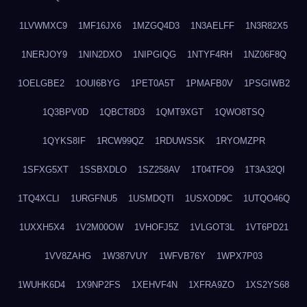
1LVWMXC9
1MF16JX6
1MZGQ4D3
1N3AELFF
1N3R82X5
1NERJOY9
1NIN2DXO
1NIPGIQG
1NTYF4RH
1NZ06F8Q
1OELGBE2
1OUI6BYG
1PET0A5T
1PMAFB0V
1PSGIWB2
1Q3BPV0D
1QBCT8D3
1QMT9XGT
1QWO8TSQ
1QYKS8IF
1RCW99QZ
1RDUWSSK
1RYOMZPR
1SFXG5XT
1SSBXDLO
1SZ258AV
1T04TFO9
1T3A32QI
1TQ4XCLI
1URGFNU5
1USMDQTI
1USXOD9C
1UTQO46Q
1UXXH5X4
1V2M00OW
1VHOFJ5Z
1VLGOT3L
1VT6PD21
1VV8ZAHG
1W387VUY
1WFVB76Y
1WPX7P03
1WUHK6D4
1X9NP2FS
1XEHVF4N
1XFRA9ZO
1XS2YS68