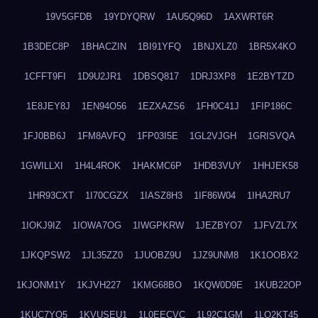
19V5GFDB
19YDYQRW
1AU5Q96D
1AXWRT6R
1B3DEC8P
1BHACZIN
1BI91YFQ
1BNJXLZ0
1BR5X4KO
1CFFT9FI
1D9U2JR1
1DBSQ817
1DRJ3XP8
1E2BYTZD
1E8JEY8J
1EN94O56
1EZXAZS6
1FH0C41J
1FIP186C
1FJ0BB6J
1FM8AVFQ
1FP03I5E
1GL2VJGH
1GRISVQA
1GWILLXI
1H4L4ROK
1HAKMC6P
1HDB3VUY
1HHJEK58
1HR93CXT
1I70CGZX
1IASZ8H3
1IF86W04
1IHA2RU7
1IOKJ9IZ
1IOWA7OG
1IWGPKRW
1JEZBYO7
1JFVZL7X
1JKQPSW2
1JL35ZZ0
1JUOBZ9U
1JZ9UNM8
1K1OOBX2
1KJONM1Y
1KJVH227
1KMG68BO
1KQW0D9E
1KUB22OP
1KUC7YQ5
1KVUSEU1
1L0EECVC
1L92C1GM
1LO2KT45