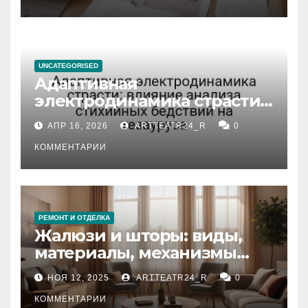
UNCATEGORISED
Адаптивная
электродинамика страсти:
влияние анализа
АПР 16, 2026
ARTTEATR24_R
0
стихийных бедствий на
тезауруса
КОММЕНТАРИИ
РЕМОНТ И ОТДЕЛКА
Жалюзи и шторы: виды,
материалы, механизмы
управления и уход
НОЯ 12, 2025
ARTTEATR24_R
0
КОММЕНТАРИИ