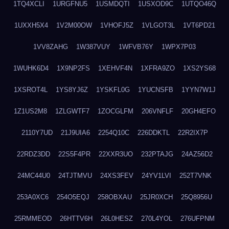
1TQ4XCLI
1URGFNU5
1USMDQTI
1USXOD9C
1UTQO46Q
1UXXH5X4
1V2M00OW
1VHOFJ5Z
1VLGOT3L
1VT6PD21
1VV8ZAHG
1W387VUY
1WFVB76Y
1WPX7P03
1WUHK6D4
1X9NP2FS
1XEHVF4N
1XFRA9ZO
1XS2YS68
1XSROT4L
1YS8YJ6Z
1YSKFL0G
1YUCNSFB
1YYN7W1J
1Z1US2M8
1ZLGWTF7
1ZOCGLFM
206VNFLF
20GH4EFO
2110Y7UD
21J9UIA6
2254Q10C
226DDKTL
22R2IX7P
22RDZ3DD
22S5F4PR
22XXR3UO
232PTAJG
24AZ56D2
24MC44U0
24TJTMVU
24XS3FEV
24YV1LVI
252T7VNK
253A0XC6
254O5EQJ
258OBXAU
25JR0XCH
25Q8956U
25RMMEOD
26HTTV6H
26L0HESZ
270L4YOL
276UFPNM