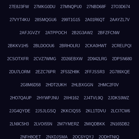
27E8J3FW
27MKG0DU
27MNQPU0
27NBD68F
27O3D674
27VYT4KU
28SMQGU6
299T1G15
2A01R6QT
2AAYZL7V
2AFJGVZY
2ATPPOCH
2B2G3AW2
2BFZFCNW
2BKKV1H5
2BLDOOU6
2BRHOLRJ
2CKA0HWT
2CRELPQI
2CSOTXFR
2CVZ7WMG
2D26EBXW
2D942LRG
2DPSN680
2DU7LORM
2EZC76PR
2F53ZH8K
2FFJSSR3
2G789XQE
2G8M6D58
2HDT2UKH
2HLBXGGN
2HMC2F0V
2HO7QAUP
2HYWPJNU
2IIHI162
2J4TVL9Q
2JDKS9WZ
2JG4QYDE
2JSJLGSQ
2KKCIQS5
2KL1TDVU
2LCI7CW6
2LN9C5H3
2LVOI55N
2M7YMERZ
2MIQDBKK
2N165DB2
2NFH8OET
2NXDJSMA
2OC6YQYJ
2ODHTNIQ