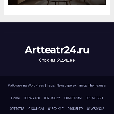
Artteatr24.ru
Строим будущее
Работает на WordPress
|
Тема: Newspaperex, автор
Themeansar
Home
006WY430
007HXU2Y
00MGT33M
00SAOS5H
00T70TIS
013UNCAI
0169XX1F
019K5LTP
01WS9NX2