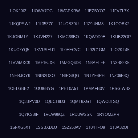
1IOKJ9IZ
1IOWA7OG
1IWGPKRW
1JEZBYO7
1JFVZL7X
1JKQPSW2
1JL35ZZ0
1JUOBZ9U
1JZ9UNM8
1K1OOBX2
1KJONM1Y
1KJVH227
1KMG68BO
1KQW0D9E
1KUB22OP
1KUC7YQ5
1KVUSEU1
1L0EECVC
1L92C1GM
1LO2KT45
1LVWMXC9
1MF16JX6
1MZGQ4D3
1N3AELFF
1N3R82X5
1NERJOY9
1NIN2DXO
1NIPGIQG
1NTYF4RH
1NZ06F8Q
1OELGBE2
1OUI6BYG
1PET0A5T
1PMAFB0V
1PSGIWB2
1Q3BPV0D
1QBCT8D3
1QMT9XGT
1QWO8TSQ
1QYKS8IF
1RCW99QZ
1RDUWSSK
1RYOMZPR
1SFXG5XT
1SSBXDLO
1SZ258AV
1T04TFO9
1T3A32QI