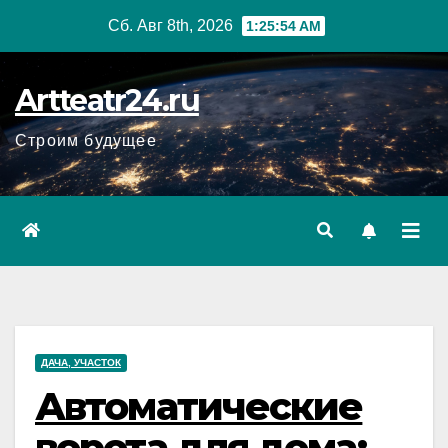
Перейти
Сб. Авг 8th, 2026
1:25:55 AM
к
содержанию
Artteatr24.ru
Строим будущее
ДАЧА, УЧАСТОК
Автоматические
ворота для дома: