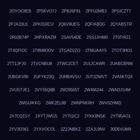
2OYOC8EB
2P5KVO7J
2PB26F91
2PFU2MB3
2PGICZT7
2PJA33U1
2PK01RCU
2Q6V9UEG
2QFIABDG
2QYABSTR
2R02B74P
2RPXRAZM
2SAV54DE
2SS1XHM0
2T0TIR21
2T4QFIOC
2T8M8OOV
2TGAD2ZO
2TMUAAY5
2TOT3HO1
2TT1JPJ0
2TVCNBU8
2TWC2CET
2U1JCAWR
2UABCBNW
2UBGKVBI
2UFYK23Q
2UHBAVSU
2UT1DWVT
2VA5KTQ4
2VUSTJE1
2VY55Q8B
2W29565T
2W496244
2WADJS4M
2WGUIKKG
2WK2EL88
2WNPNKRH
2WV0ZHMD
2X7CQ1SY
2XYTJWGS
2Y7I1IC2
2YKK8NSK
2YT95AO1
2YV3O361
2YXVOCOL
2Z2JNBKZ
2ZAJL9NV
30D5VUM9