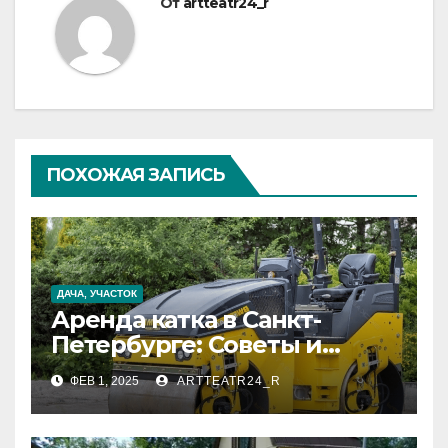
От
artteatr24_r
ПОХОЖАЯ ЗАПИСЬ
ДАЧА, УЧАСТОК
Аренда катка в Санкт-
Петербурге: Советы и
Рекомендации
ФЕВ 1, 2025
ARTTEATR24_R