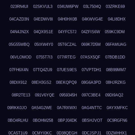
023RN4UI
02SKVUL3
034UW6PW
03L7504Q
03ZRKE69
04CAZD3N
04EDWV8I
04H0HX0B
04KWVG4E
04LI8DHX
04N4JN2X
04QX9S1E
04YFC57J
04ZFIS6W
059KC9DM
05G55WBQ
05IXW4Y0
05T6CZAL
069K7D5M
06FAMUAG
06VLOMOD
0755T7I3
077IRTEG
07ASX5QF
07BDB1DD
07FH6X4N
07TQ4ZU9
07UES9ES
07VPTDH1
08B99MM7
08DIX912
08EH3GS2
08EKQPQ9
08G6A3PD
08HJRZKG
08R2TE13
091V6YQE
0959345H
097C3BE4
09DI9AQ2
09RKK0JO
0A54G2WE
0A7RXWXI
0AG4NTTC
0AYXMFKC
0BO4RLHU
0BOHM258
0BPJ04DK
0BSHJVOT
0C9RGFN6
0CA5T1U9
0CMYI0KC
0D38QEGH
0DCJSPJ1
0DZMHHX1