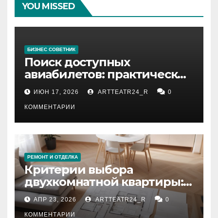
YOU MISSED
БИЗНЕС СОВЕТНИК
Поиск доступных
авиабилетов: практические
рекомендации
ИЮН 17, 2026
ARTTEATR24_R
0
КОММЕНТАРИИ
РЕМОНТ И ОТДЕЛКА
Критерии выбора
двухкомнатной квартиры:
планировка, площадь,
АПР 23, 2026
ARTTEATR24_R
0
состояние и документация
КОММЕНТАРИИ