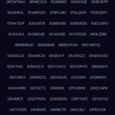
0RCWTWLK
0RH9C3CH
0S284R8O
0S4IXXQE
0S9E2KPP
0SA9HP4L
0T1MPQXC
0T8PUJB2
0T9LQ0SF
0TDEQ0TY
0TWV72OF
0U01AD7B
0U56W7B0
0UDKWD5I
0UELVNFD
0V2IXSF4
0V3N6SQF
0VJAC930
0VY5ZG3D
0W3LZD86
0W58MBQO
0W5D86N5
0W8SOPXW
0WY1BFPQ
0X4GG1J6
0XAANC43
0XI05VVT
0XLR0SZZ
0XW3VGXD
0ZAVTHSI
0ZM4J2CX
0ZVYGAG2
0ZXS0PVO
105XMS37
10LFO9CA
10SRNZZ2
10ZH1AUS
10ZZI8A5
1103WHO1
11MGVORK
11P2UCTJ
126I93O6
12FS3WHV
12HZ1JWW
12K469CE
12QCPWZN
12UKQO0N
133P7UOC
13COV7L8
14GYHZ3D
14H4A825
14M9BJ75
14NJ13LJ
14PRJLGB