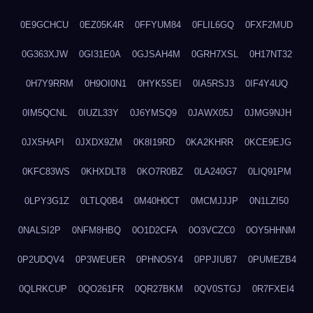
0E9GCHCU
0EZ05K4R
0FFYUM84
0FLIL6GQ
0FXF2MUD
0G363XJW
0GI31E0A
0GJSAH4M
0GRH7XSL
0H17NT32
0H7Y9RRM
0H9OI0N1
0HYK5SEI
0IA5RSJ3
0IF4Y4UQ
0IM5QCNL
0IUZL33Y
0J6YMSQ9
0JAWX05J
0JMG9NJH
0JX5HAPI
0JXDX9ZM
0K8I19RD
0KA2KHRR
0KCE9EJG
0KFC83WS
0KHXDLT8
0KO7R0BZ
0LA240G7
0LIQ91PM
0LPY3G1Z
0LTLQ0B4
0M40H0CT
0MCMJJJP
0N1LZI50
0NALSI2P
0NFM8HBQ
0O1D2CFA
0O3VCZC0
0OY5HHNM
0P2UDQV4
0P3WEUER
0PHNO5Y4
0PPJIUB7
0PUMEZB4
0QLRKCUP
0QO261FR
0QR27BKM
0QV0STGJ
0R7FXEI4