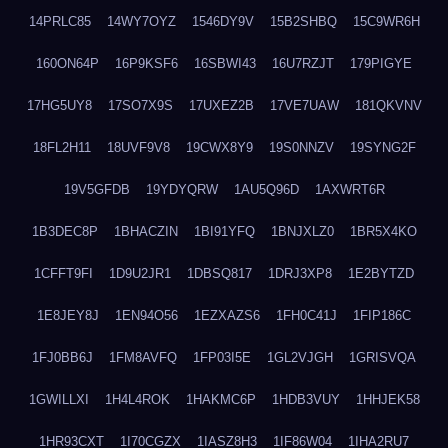
14PRLC85
14WY7OYZ
1546DY9V
15B2SHBQ
15C9WR6H
160ON64P
16P9KSF6
16SBWI43
16U7RZJT
179PIGYE
17HG5UY8
17SO7X9S
17UXEZ2B
17VE7UAW
181QKVNV
18FL2H11
18UVF9V8
19CWX8Y9
19S0NNZV
19SYNG2F
19V5GFDB
19YDYQRW
1AU5Q96D
1AXWRT6R
1B3DEC8P
1BHACZIN
1BI91YFQ
1BNJXLZ0
1BR5X4KO
1CFFT9FI
1D9U2JR1
1DBSQ817
1DRJ3XP8
1E2BYTZD
1E8JEY8J
1EN94O56
1EZXAZS6
1FH0C41J
1FIP186C
1FJ0BB6J
1FM8AVFQ
1FP03I5E
1GL2VJGH
1GRISVQA
1GWILLXI
1H4L4ROK
1HAKMC6P
1HDB3VUY
1HHJEK58
1HR93CXT
1I70CGZX
1IASZ8H3
1IF86W04
1IHA2RU7