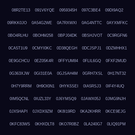
08R2TE13
091V6YQE
0959345H
097C3BE4
09DI9AQ2
09RKK0JO
0A54G2WE
0A7RXWXI
0AG4NTTC
0AYXMFKC
0BO4RLHU
0BOHM258
0BPJ04DK
0BSHJVOT
0C9RGFN6
0CA5T1U9
0CMYI0KC
0D38QEGH
0DCJSPJ1
0DZMHHX1
0E9GCHCU
0EZ05K4R
0FFYUM84
0FLIL6GQ
0FXF2MUD
0G363XJW
0GI31E0A
0GJSAH4M
0GRH7XSL
0H17NT32
0H7Y9RRM
0H9OI0N1
0HYK5SEI
0IA5RSJ3
0IF4Y4UQ
0IM5QCNL
0IUZL33Y
0J6YMSQ9
0JAWX05J
0JMG9NJH
0JX5HAPI
0JXDX9ZM
0K8I19RD
0KA2KHRR
0KCE9EJG
0KFC83WS
0KHXDLT8
0KO7R0BZ
0LA240G7
0LIQ91PM