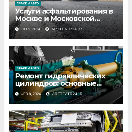
ГАРАЖ И АВТО
Услуги асфальтирования в
Москве и Московской
области
ОКТ 9, 2024
ARTTEATR24_R
ГАРАЖ И АВТО
Ремонт гидравлических
цилиндров: основные
причины поломок и
ФЕВ 8, 2024
ARTTEATR24_R
способы их устранения