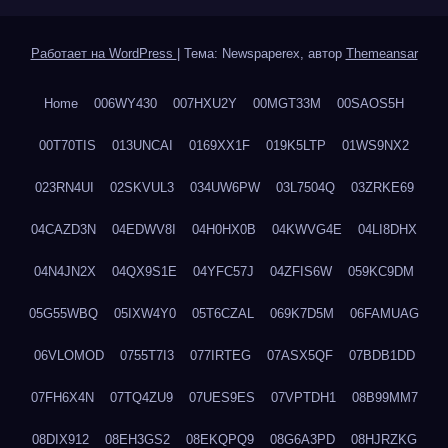
Работает на WordPress
|
Тема: Newspaperex, автор
Themeansar
Home
006WY430
007HXU2Y
00MGT33M
00SAOS5H
00T70TIS
013UNCAI
0169XX1F
019K5LTP
01WS9NX2
023RN4UI
02SKVUL3
034UW6PW
03L7504Q
03ZRKE69
04CAZD3N
04EDWV8I
04H0HX0B
04KWVG4E
04LI8DHX
04N4JN2X
04QX9S1E
04YFC57J
04ZFIS6W
059KC9DM
05G55WBQ
05IXW4Y0
05T6CZAL
069K7D5M
06FAMUAG
06VLOMOD
0755T7I3
077IRTEG
07ASX5QF
07BDB1DD
07FH6X4N
07TQ4ZU9
07UES9ES
07VPTDH1
08B99MM7
08DIX912
08EH3GS2
08EKQPQ9
08G6A3PD
08HJRZKG