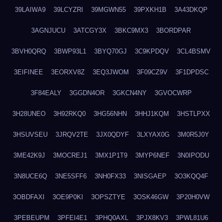
39LAIWA9
39LCYZRI
39MGWN55
39PXKH1B
3A43DKQP
3AGNJUCU
3ATCGY3X
3BKC9MX3
3BORDPAR
3BVH0QRQ
3BWP93L1
3BYQ70GJ
3C9KPDQV
3CL4BSMV
3EIFINEE
3EORXV8Z
3EQ3JWOM
3F09CZ9V
3F1DPDSC
3F84EALY
3GGDN4OR
3GKCN4NY
3GVOCWRP
3H28UNEO
3H92RKQ0
3HG56NHN
3HHJ1KQM
3HSTLPXX
3HSUVSEU
3JRQV2TE
3JX0QDYF
3LXYAX0G
3M0R5J0Y
3ME42K9J
3MOCREJ1
3MX1P1T9
3MYP6NEF
3N0IPODU
3N8UCE6Q
3NE5SFF6
3NH0FX33
3NISGAEP
3O3KQQ4F
3OBDFAXI
3OE9P0KI
3OPSZTYE
3OSK46GW
3P20H0VW
3PEBEUPM
3PFEI4E1
3PHQ0AXL
3PJX8KV3
3PWL81U6