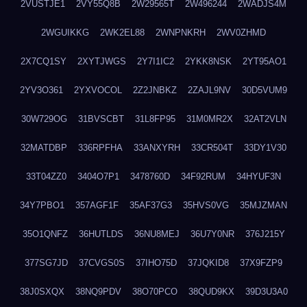
2VUSTJE1
2VY55Q8B
2W29565T
2W496244
2WADJS4M
2WGUIKKG
2WK2EL88
2WNPNKRH
2WV0ZHMD
2X7CQ1SY
2XYTJWGS
2Y7I1IC2
2YKK8NSK
2YT95AO1
2YV3O361
2YXVOCOL
2Z2JNBKZ
2ZAJL9NV
30D5VUM9
30W729OG
31BVSCBT
31L8FP95
31M0MR2X
32AT2VLN
32MATDBP
336RPFHA
33ANXYRH
33CR504T
33DY1V30
33T04ZZ0
3404O7P1
3478760D
34F92RUM
34HYUF3N
34Y7PBO1
357AGF1F
35AF37G3
35HVS0VG
35MJZMAN
35O1QNFZ
36HUTLDS
36NU8MEJ
36U7Y0NR
376J215Y
377SG7JD
37CVGS0S
37IHO75D
37JQKID8
37X9FZP9
38J0SXQX
38NQ9PDV
38O70PCO
38QUD9KX
39D3U3A0