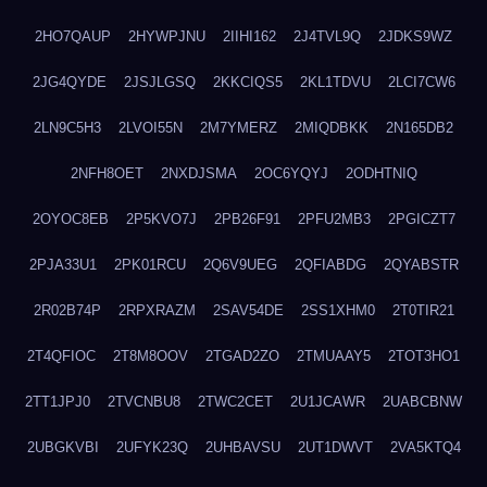
2HO7QAUP
2HYWPJNU
2IIHI162
2J4TVL9Q
2JDKS9WZ
2JG4QYDE
2JSJLGSQ
2KKCIQS5
2KL1TDVU
2LCI7CW6
2LN9C5H3
2LVOI55N
2M7YMERZ
2MIQDBKK
2N165DB2
2NFH8OET
2NXDJSMA
2OC6YQYJ
2ODHTNIQ
2OYOC8EB
2P5KVO7J
2PB26F91
2PFU2MB3
2PGICZT7
2PJA33U1
2PK01RCU
2Q6V9UEG
2QFIABDG
2QYABSTR
2R02B74P
2RPXRAZM
2SAV54DE
2SS1XHM0
2T0TIR21
2T4QFIOC
2T8M8OOV
2TGAD2ZO
2TMUAAY5
2TOT3HO1
2TT1JPJ0
2TVCNBU8
2TWC2CET
2U1JCAWR
2UABCBNW
2UBGKVBI
2UFYK23Q
2UHBAVSU
2UT1DWVT
2VA5KTQ4