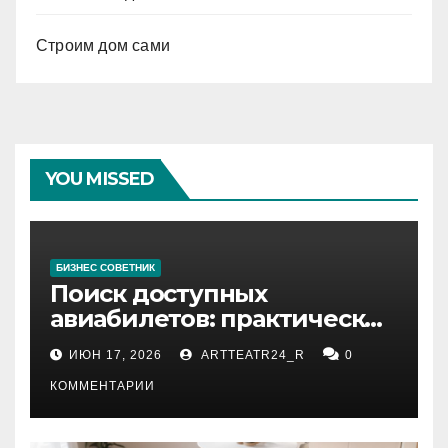
Строим дом сами
YOU MISSED
БИЗНЕС СОВЕТНИК
Поиск доступных
авиабилетов: практические
рекомендации
ИЮН 17, 2026
ARTTEATR24_R
0
КОММЕНТАРИИ