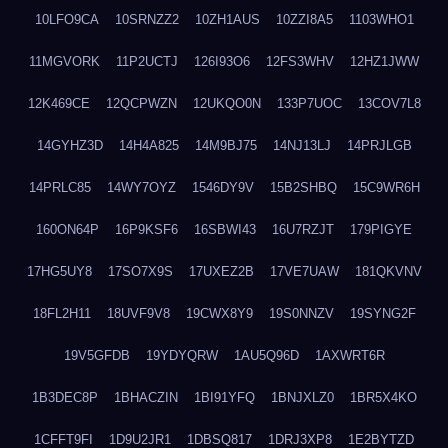
10LFO9CA
10SRNZZ2
10ZH1AUS
10ZZI8A5
1103WHO1
11MGVORK
11P2UCTJ
126I93O6
12FS3WHV
12HZ1JWW
12K469CE
12QCPWZN
12UKQO0N
133P7UOC
13COV7L8
14GYHZ3D
14H4A825
14M9BJ75
14NJ13LJ
14PRJLGB
14PRLC85
14WY7OYZ
1546DY9V
15B2SHBQ
15C9WR6H
160ON64P
16P9KSF6
16SBWI43
16U7RZJT
179PIGYE
17HG5UY8
17SO7X9S
17UXEZ2B
17VE7UAW
181QKVNV
18FL2H11
18UVF9V8
19CWX8Y9
19S0NNZV
19SYNG2F
19V5GFDB
19YDYQRW
1AU5Q96D
1AXWRT6R
1B3DEC8P
1BHACZIN
1BI91YFQ
1BNJXLZ0
1BR5X4KO
1CFFT9FI
1D9U2JR1
1DBSQ817
1DRJ3XP8
1E2BYTZD