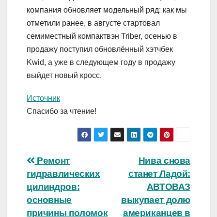
компания обновляет модельный ряд: как мы
отметили ранее, в августе стартовал
семиместный компактвэн Triber, осенью в
продажу поступил обновлённый хэтчбек
Kwid, а уже в следующем году в продажу
выйдет новый кросс.
Источник
Спасибо за чтение!
Навигация
Ремонт
Нива снова
гидравлических
станет Ладой:
по
цилиндров:
АВТОВАЗ
записям
основные
выкупает долю
причины поломок
американцев в