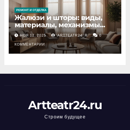
РЕМОНТ И ОТДЕЛКА
Жалюзи и шторы: виды,
материалы, механизмы
управления и уход
НОЯ 12, 2025
ARTTEATR24_R
0
КОММЕНТАРИИ
Artteatr24.ru
Строим будущее