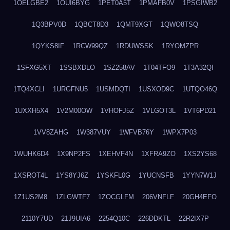
1OELGBE2
1OUI6BYG
1PET0A5T
1PMAFB0V
1PSGIWB2
1Q3BPV0D
1QBCT8D3
1QMT9XGT
1QWO8TSQ
1QYKS8IF
1RCW99QZ
1RDUWSSK
1RYOMZPR
1SFXG5XT
1SSBXDLO
1SZ258AV
1T04TFO9
1T3A32QI
1TQ4XCLI
1URGFNU5
1USMDQTI
1USXOD9C
1UTQO46Q
1UXXH5X4
1V2M00OW
1VHOFJ5Z
1VLGOT3L
1VT6PD21
1VV8ZAHG
1W387VUY
1WFVB76Y
1WPX7P03
1WUHK6D4
1X9NP2FS
1XEHVF4N
1XFRA9ZO
1XS2YS68
1XSROT4L
1YS8YJ6Z
1YSKFL0G
1YUCNSFB
1YYN7W1J
1Z1US2M8
1ZLGWTF7
1ZOCGLFM
206VNFLF
20GH4EFO
2110Y7UD
21J9UIA6
2254Q10C
226DDKTL
22R2IX7P