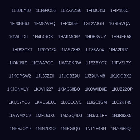
1E8JEY8J
1EN94O56
1EZXAZS6
1FH0C41J
1FIP186C
1FJ0BB6J
1FM8AVFQ
1FP03I5E
1GL2VJGH
1GRISVQA
1GWILLXI
1H4L4ROK
1HAKMC6P
1HDB3VUY
1HHJEK58
1HR93CXT
1I70CGZX
1IASZ8H3
1IF86W04
1IHA2RU7
1IOKJ9IZ
1IOWA7OG
1IWGPKRW
1JEZBYO7
1JFVZL7X
1JKQPSW2
1JL35ZZ0
1JUOBZ9U
1JZ9UNM8
1K1OOBX2
1KJONM1Y
1KJVH227
1KMG68BO
1KQW0D9E
1KUB22OP
1KUC7YQ5
1KVUSEU1
1L0EECVC
1L92C1GM
1LO2KT45
1LVWMXC9
1MF16JX6
1MZGQ4D3
1N3AELFF
1N3R82X5
1NERJOY9
1NIN2DXO
1NIPGIQG
1NTYF4RH
1NZ06F8Q