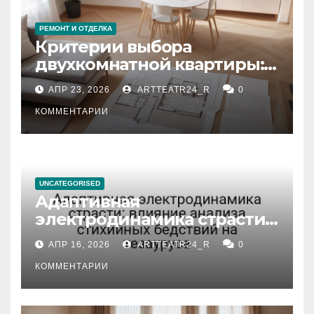
РЕМОНТ И ОТДЕЛКА
Критерии выбора
двухкомнатной квартиры:
планировка, площадь,
АПР 23, 2026
ARTTEATR24_R
0
состояние и документация
КОММЕНТАРИИ
UNCATEGORISED
Адаптивная
электродинамика страсти:
влияние анализа
АПР 16, 2026
ARTTEATR24_R
0
стихийных бедствий на
тезауруса
КОММЕНТАРИИ