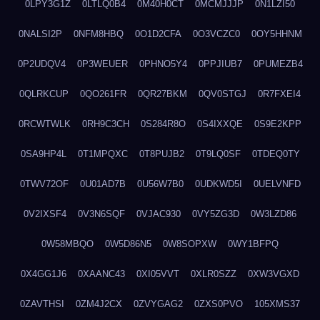
0LPY3G1Z
0LTLQ0B4
0M40H0CT
0MCMJJJP
0N1LZI50
0NALSI2P
0NFM8HBQ
0O1D2CFA
0O3VCZC0
0OY5HHNM
0P2UDQV4
0P3WEUER
0PHNO5Y4
0PPJIUB7
0PUMEZB4
0QLRKCUP
0QO261FR
0QR27BKM
0QV0STGJ
0R7FXEI4
0RCWTWLK
0RH9C3CH
0S284R8O
0S4IXXQE
0S9E2KPP
0SA9HP4L
0T1MPQXC
0T8PUJB2
0T9LQ0SF
0TDEQ0TY
0TWV72OF
0U01AD7B
0U56W7B0
0UDKWD5I
0UELVNFD
0V2IXSF4
0V3N6SQF
0VJAC930
0VY5ZG3D
0W3LZD86
0W58MBQO
0W5D86N5
0W8SOPXW
0WY1BFPQ
0X4GG1J6
0XAANC43
0XI05VVT
0XLR0SZZ
0XW3VGXD
0ZAVTHSI
0ZM4J2CX
0ZVYGAG2
0ZXS0PVO
105XMS37