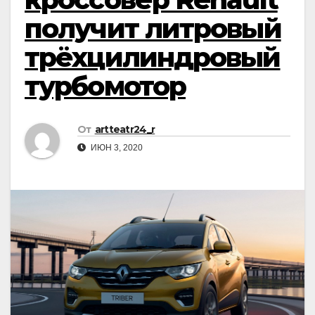
получит литровый
трёхцилиндровый
турбомотор
От
artteatr24_r
ИЮН 3, 2020