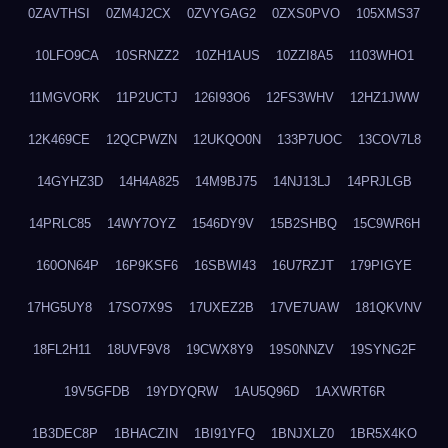
0ZAVTHSI
0ZM4J2CX
0ZVYGAG2
0ZXS0PVO
105XMS37
10LFO9CA
10SRNZZ2
10ZH1AUS
10ZZI8A5
1103WHO1
11MGVORK
11P2UCTJ
126I93O6
12FS3WHV
12HZ1JWW
12K469CE
12QCPWZN
12UKQO0N
133P7UOC
13COV7L8
14GYHZ3D
14H4A825
14M9BJ75
14NJ13LJ
14PRJLGB
14PRLC85
14WY7OYZ
1546DY9V
15B2SHBQ
15C9WR6H
160ON64P
16P9KSF6
16SBWI43
16U7RZJT
179PIGYE
17HG5UY8
17SO7X9S
17UXEZ2B
17VE7UAW
181QKVNV
18FL2H11
18UVF9V8
19CWX8Y9
19S0NNZV
19SYNG2F
19V5GFDB
19YDYQRW
1AU5Q96D
1AXWRT6R
1B3DEC8P
1BHACZIN
1BI91YFQ
1BNJXLZ0
1BR5X4KO