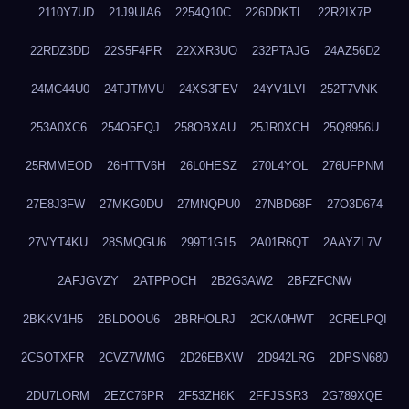
2110Y7UD
21J9UIA6
2254Q10C
226DDKTL
22R2IX7P
22RDZ3DD
22S5F4PR
22XXR3UO
232PTAJG
24AZ56D2
24MC44U0
24TJTMVU
24XS3FEV
24YV1LVI
252T7VNK
253A0XC6
254O5EQJ
258OBXAU
25JR0XCH
25Q8956U
25RMMEOD
26HTTV6H
26L0HESZ
270L4YOL
276UFPNM
27E8J3FW
27MKG0DU
27MNQPU0
27NBD68F
27O3D674
27VYT4KU
28SMQGU6
299T1G15
2A01R6QT
2AAYZL7V
2AFJGVZY
2ATPPOCH
2B2G3AW2
2BFZFCNW
2BKKV1H5
2BLDOOU6
2BRHOLRJ
2CKA0HWT
2CRELPQI
2CSOTXFR
2CVZ7WMG
2D26EBXW
2D942LRG
2DPSN680
2DU7LORM
2EZC76PR
2F53ZH8K
2FFJSSR3
2G789XQE