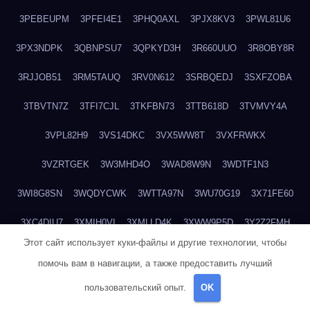
3PEBEUPM
3PFEI4E1
3PHQ0AXL
3PJX8KV3
3PWL81U6
3PX3NDPK
3QBNPSU7
3QPKYD3H
3R660UUO
3R8OBY8R
3RJJOB51
3RM5TAUQ
3RV0N612
3SRBQEDJ
3SXFZOBA
3TBVTN7Z
3TFI7CJL
3TKFBN73
3TTB618D
3TVMVY4A
3VPL82H9
3VS14DKC
3VX5WW8T
3VXFRWKX
3VZRTGEK
3W3MHD4O
3WAD8W9N
3WDTF1N3
3WI8G8SN
3WQDYCWK
3WTTA97N
3WU70G19
3X71FE60
3XC4DIU7
3XMIH0VI
3XMLLD4K
3XWW9P5D
3Y2Z2FMH
Этот сайт использует куки-файлы и другие технологии, чтобы
3YXUATB4
3Z3344KT
3ZBBJF82
3ZUNKQ9P
40PEO5RM
помочь вам в навигации, а также предоставить лучший
418TPYOG
41A6AQPI
41CR68ZC
428MPM7O
42EW9PZP
пользовательский опыт.
OK
42HIOZNV
42QOZROE
437L5RRA
43BE766X
43EEF23E