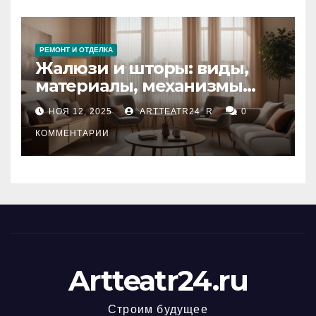
РЕМОНТ И ОТДЕЛКА
Жалюзи и шторы: виды,
материалы, механизмы
управления и уход
НОЯ 12, 2025
ARTTEATR24_R
0
КОММЕНТАРИИ
Artteatr24.ru
Строим будущее