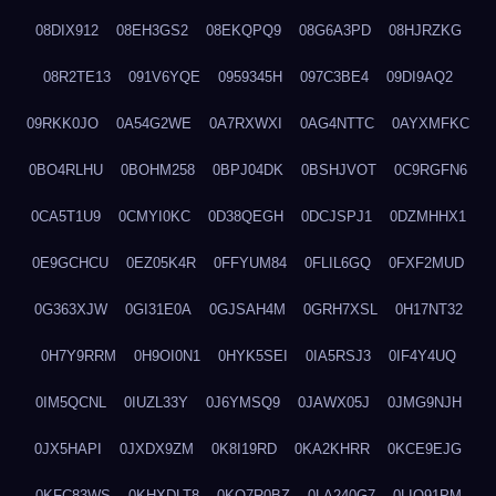
08DIX912
08EH3GS2
08EKQPQ9
08G6A3PD
08HJRZKG
08R2TE13
091V6YQE
0959345H
097C3BE4
09DI9AQ2
09RKK0JO
0A54G2WE
0A7RXWXI
0AG4NTTC
0AYXMFKC
0BO4RLHU
0BOHM258
0BPJ04DK
0BSHJVOT
0C9RGFN6
0CA5T1U9
0CMYI0KC
0D38QEGH
0DCJSPJ1
0DZMHHX1
0E9GCHCU
0EZ05K4R
0FFYUM84
0FLIL6GQ
0FXF2MUD
0G363XJW
0GI31E0A
0GJSAH4M
0GRH7XSL
0H17NT32
0H7Y9RRM
0H9OI0N1
0HYK5SEI
0IA5RSJ3
0IF4Y4UQ
0IM5QCNL
0IUZL33Y
0J6YMSQ9
0JAWX05J
0JMG9NJH
0JX5HAPI
0JXDX9ZM
0K8I19RD
0KA2KHRR
0KCE9EJG
0KFC83WS
0KHXDLT8
0KO7R0BZ
0LA240G7
0LIQ91PM