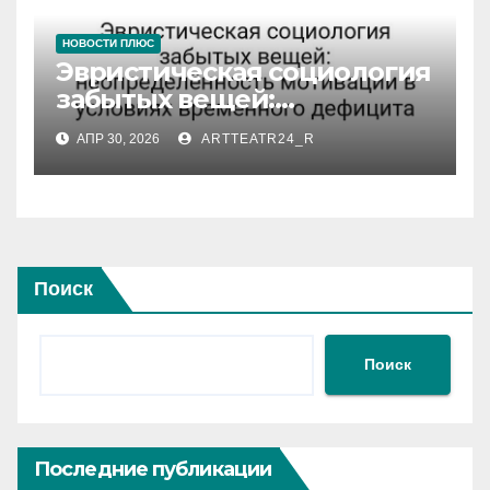
НОВОСТИ ПЛЮС
Эвристическая социология
забытых вещей:
неопределённость
АПР 30, 2026
ARTTEATR24_R
мотивации в условиях
временного дефицита
Поиск
Поиск
Последние публикации