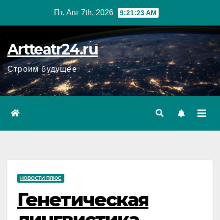
Перейти
Пт. Авг 7th, 2026
9:21:24 AM
к
содержанию
Artteatr24.ru
Строим будущее
НОВОСТИ ПЛЮС
Генетическая
лингвистика