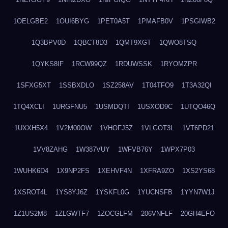
1OELGBE2
1OUI6BYG
1PET0A5T
1PMAFB0V
1PSGIWB2
1Q3BPV0D
1QBCT8D3
1QMT9XGT
1QWO8TSQ
1QYKS8IF
1RCW99QZ
1RDUWSSK
1RYOMZPR
1SFXG5XT
1SSBXDLO
1SZ258AV
1T04TFO9
1T3A32QI
1TQ4XCLI
1URGFNU5
1USMDQTI
1USXOD9C
1UTQO46Q
1UXXH5X4
1V2M00OW
1VHOFJ5Z
1VLGOT3L
1VT6PD21
1VV8ZAHG
1W387VUY
1WFVB76Y
1WPX7P03
1WUHK6D4
1X9NP2FS
1XEHVF4N
1XFRA9ZO
1XS2YS68
1XSROT4L
1YS8YJ6Z
1YSKFL0G
1YUCNSFB
1YYN7W1J
1Z1US2M8
1ZLGWTF7
1ZOCGLFM
206VNFLF
20GH4EFO