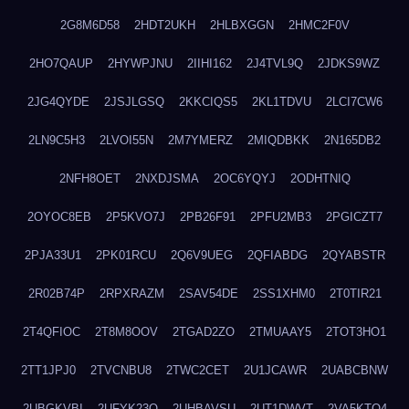
2G8M6D58
2HDT2UKH
2HLBXGGN
2HMC2F0V
2HO7QAUP
2HYWPJNU
2IIHI162
2J4TVL9Q
2JDKS9WZ
2JG4QYDE
2JSJLGSQ
2KKCIQS5
2KL1TDVU
2LCI7CW6
2LN9C5H3
2LVOI55N
2M7YMERZ
2MIQDBKK
2N165DB2
2NFH8OET
2NXDJSMA
2OC6YQYJ
2ODHTNIQ
2OYOC8EB
2P5KVO7J
2PB26F91
2PFU2MB3
2PGICZT7
2PJA33U1
2PK01RCU
2Q6V9UEG
2QFIABDG
2QYABSTR
2R02B74P
2RPXRAZM
2SAV54DE
2SS1XHM0
2T0TIR21
2T4QFIOC
2T8M8OOV
2TGAD2ZO
2TMUAAY5
2TOT3HO1
2TT1JPJ0
2TVCNBU8
2TWC2CET
2U1JCAWR
2UABCBNW
2UBGKVBI
2UFYK23Q
2UHBAVSU
2UT1DWVT
2VA5KTQ4