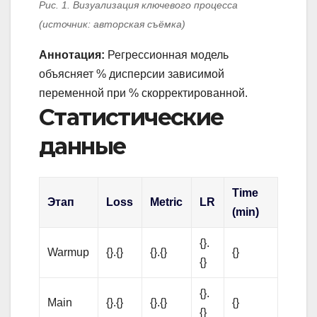
Рис. 1. Визуализация ключевого процесса
(источник: авторская съёмка)
Аннотация:
Регрессионная модель
объясняет % дисперсии зависимой
переменной при % скорректированной.
Статистические
данные
Time
Этап
Loss
Metric
LR
(min)
{}.
Warmup
{}.{}
{}.{}
{}
{}
{}.
Main
{}.{}
{}.{}
{}
{}