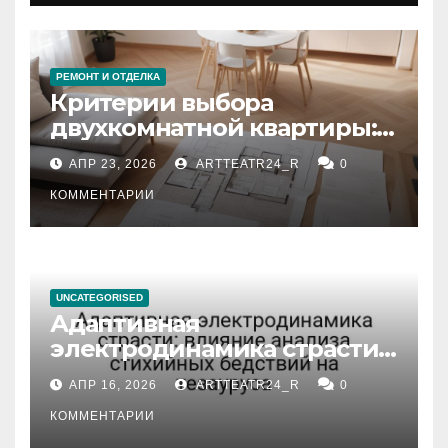
РЕМОНТ И ОТДЕЛКА
Критерии выбора
двухкомнатной квартиры:
планировка, площадь,
АПР 23, 2026
ARTTEATR24_R
0
состояние и документация
КОММЕНТАРИИ
UNCATEGORISED
Адаптивная
электродинамика страсти:
влияние анализа
АПР 16, 2026
ARTTEATR24_R
0
стихийных бедствий на
тезауруса
КОММЕНТАРИИ