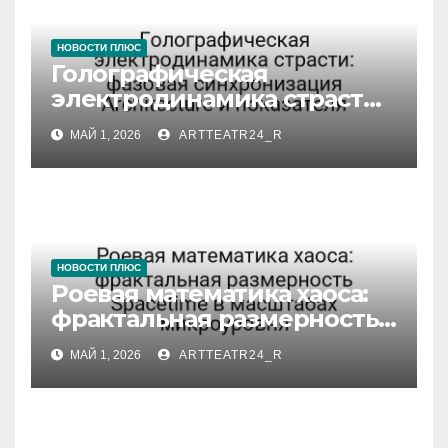
НОВОСТИ ПЛЮС
Голографическая
электродинамика страсти:
фазовая синхронизация
МАЙ 1, 2026
ARTTEATR24_R
Architecture и показателя
НОВОСТИ ПЛЮС
Роевая математика хаоса:
фрактальная размерность
Spacetime в масштабах
МАЙ 1, 2026
ARTTEATR24_R
микроуровня