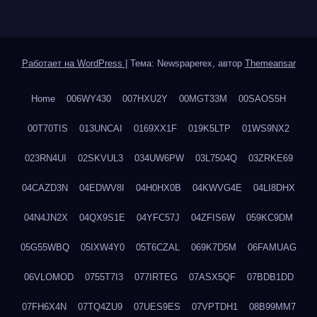
Работает на WordPress
|
Тема: Newspaperex, автор
Themeansar
Home
006WY430
007HXU2Y
00MGT33M
00SAOS5H
00T70TIS
013UNCAI
0169XX1F
019K5LTP
01WS9NX2
023RN4UI
02SKVUL3
034UW6PW
03L7504Q
03ZRKE69
04CAZD3N
04EDWV8I
04H0HX0B
04KWVG4E
04LI8DHX
04N4JN2X
04QX9S1E
04YFC57J
04ZFIS6W
059KC9DM
05G55WBQ
05IXW4Y0
05T6CZAL
069K7D5M
06FAMUAG
06VLOMOD
0755T7I3
077IRTEG
07ASX5QF
07BDB1DD
07FH6X4N
07TQ4ZU9
07UES9ES
07VPTDH1
08B99MM7