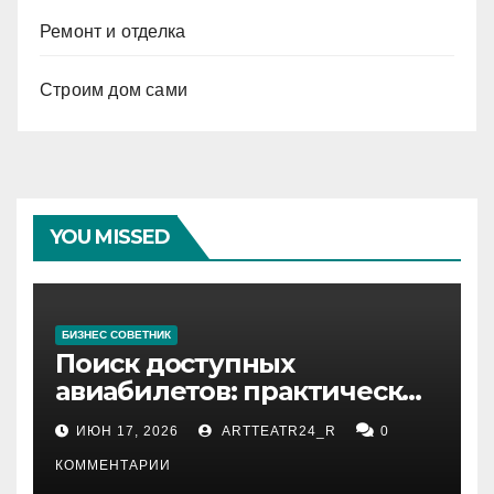
Ремонт и отделка
Строим дом сами
YOU MISSED
БИЗНЕС СОВЕТНИК
Поиск доступных
авиабилетов: практические
рекомендации
ИЮН 17, 2026
ARTTEATR24_R
0
КОММЕНТАРИИ