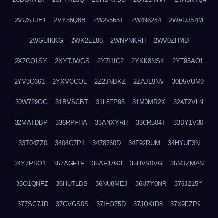
2VUSTJE1
2VY55Q8B
2W29565T
2W496244
2WADJS4M
2WGUIKKG
2WK2EL88
2WNPNKRH
2WV0ZHMD
2X7CQ1SY
2XYTJWGS
2Y7I1IC2
2YKK8NSK
2YT95AO1
2YV3O361
2YXVOCOL
2Z2JNBKZ
2ZAJL9NV
30D5VUM9
30W729OG
31BVSCBT
31L8FP95
31M0MR2X
32AT2VLN
32MATDBP
336RPFHA
33ANXYRH
33CR504T
33DY1V30
33T04ZZ0
3404O7P1
3478760D
34F92RUM
34HYUF3N
34Y7PBO1
357AGF1F
35AF37G3
35HVS0VG
35MJZMAN
35O1QNFZ
36HUTLDS
36NU8MEJ
36U7Y0NR
376J215Y
377SG7JD
37CVGS0S
37IHO75D
37JQKID8
37X9FZP9