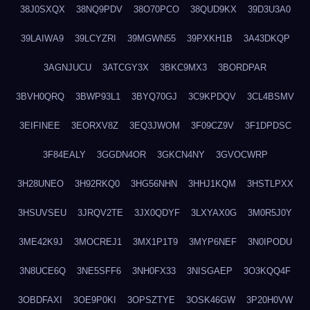
38J0SXQX
38NQ9PDV
38O70PCO
38QUD9KX
39D3U3A0
39LAIWA9
39LCYZRI
39MGWN55
39PXKH1B
3A43DKQP
3AGNJUCU
3ATCGY3X
3BKC9MX3
3BORDPAR
3BVH0QRQ
3BWP93L1
3BYQ70GJ
3C9KPDQV
3CL4BSMV
3EIFINEE
3EORXV8Z
3EQ3JWOM
3F09CZ9V
3F1DPDSC
3F84EALY
3GGDN4OR
3GKCN4NY
3GVOCWRP
3H28UNEO
3H92RKQ0
3HG56NHN
3HHJ1KQM
3HSTLPXX
3HSUVSEU
3JRQV2TE
3JX0QDYF
3LXYAX0G
3M0R5J0Y
3ME42K9J
3MOCREJ1
3MX1P1T9
3MYP6NEF
3N0IPODU
3N8UCE6Q
3NE5SFF6
3NH0FX33
3NISGAEP
3O3KQQ4F
3OBDFAXI
3OE9P0KI
3OPSZTYE
3OSK46GW
3P20H0VW