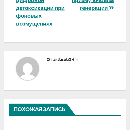
цифровой
призму анализа
детоксикации при
генерации
фоновых
возмущениях
От
artteatr24_r
ПОХОЖАЯ ЗАПИСЬ