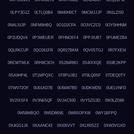
0LPY3G1Z
0LTLQ0B4
0M40H0CT
0MCMJJJP
0N1LZI50
0NALSI2P
0NFM8HBQ
0O1D2CFA
0O3VCZC0
0OY5HHNM
0P2UDQV4
0P3WEUER
0PHNO5Y4
0PPJIUB7
0PUMEZB4
0QLRKCUP
0QO261FR
0QR27BKM
0QV0STGJ
0R7FXEI4
0RCWTWLK
0RH9C3CH
0S284R8O
0S4IXXQE
0S9E2KPP
0SA9HP4L
0T1MPQXC
0T8PUJB2
0T9LQ0SF
0TDEQ0TY
0TWV72OF
0U01AD7B
0U56W7B0
0UDKWD5I
0UELVNFD
0V2IXSF4
0V3N6SQF
0VJAC930
0VY5ZG3D
0W3LZD86
0W58MBQO
0W5D86N5
0W8SOPXW
0WY1BFPQ
0X4GG1J6
0XAANC43
0XI05VVT
0XLR0SZZ
0XW3VGXD