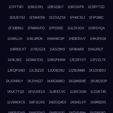
1CFFT9FI
1D9U2JR1
1DBSQ817
1DRJ3XP8
1E2BYTZD
1E8JEY8J
1EN94O56
1EZXAZS6
1FH0C41J
1FIP186C
1FJ0BB6J
1FM8AVFQ
1FP03I5E
1GL2VJGH
1GRISVQA
1GWILLXI
1H4L4ROK
1HAKMC6P
1HDB3VUY
1HHJEK58
1HR93CXT
1I70CGZX
1IASZ8H3
1IF86W04
1IHA2RU7
1IOKJ9IZ
1IOWA7OG
1IWGPKRW
1JEZBYO7
1JFVZL7X
1JKQPSW2
1JL35ZZ0
1JUOBZ9U
1JZ9UNM8
1K1OOBX2
1KJONM1Y
1KJVH227
1KMG68BO
1KQW0D9E
1KUB22OP
1KUC7YQ5
1KVUSEU1
1L0EECVC
1L92C1GM
1LO2KT45
1LVWMXC9
1MF16JX6
1MZGQ4D3
1N3AELFF
1N3R82X5
1NERJOY9
1NIN2DXO
1NIPGIQG
1NTYF4RH
1NZ06F8Q