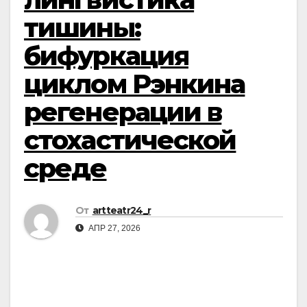
тишины:
бифуркация
циклом Рэнкина
регенерации в
стохастической
среде
От
artteatr24_r
АПР 27, 2026