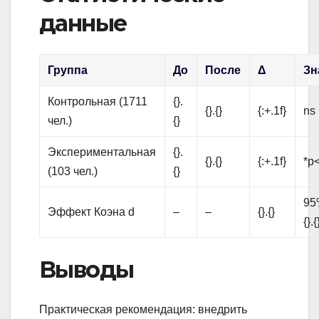
данные
Группа
До
После
Δ
Зн
Контрольная (1711
{}.
{}.{}
{:+.1f}
ns
чел.)
{}
Экспериментальная
{}.
{}.{}
{:+.1f}
*p<
(103 чел.)
{}
95%
Эффект Коэна d
–
–
{}.{}
{}.{
Выводы
Практическая рекомендация: внедрить