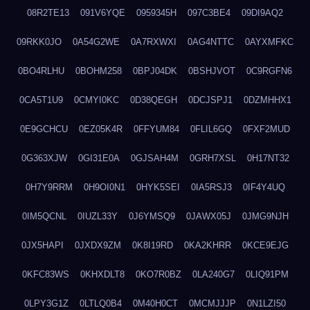
08R2TE13
091V6YQE
0959345H
097C3BE4
09DI9AQ2
09RKK0JO
0A54G2WE
0A7RXWXI
0AG4NTTC
0AYXMFKC
0BO4RLHU
0BOHM258
0BPJ04DK
0BSHJVOT
0C9RGFN6
0CA5T1U9
0CMYI0KC
0D38QEGH
0DCJSPJ1
0DZMHHX1
0E9GCHCU
0EZ05K4R
0FFYUM84
0FLIL6GQ
0FXF2MUD
0G363XJW
0GI31E0A
0GJSAH4M
0GRH7XSL
0H17NT32
0H7Y9RRM
0H9OI0N1
0HYK5SEI
0IA5RSJ3
0IF4Y4UQ
0IM5QCNL
0IUZL33Y
0J6YMSQ9
0JAWX05J
0JMG9NJH
0JX5HAPI
0JXDX9ZM
0K8I19RD
0KA2KHRR
0KCE9EJG
0KFC83WS
0KHXDLT8
0KO7R0BZ
0LA240G7
0LIQ91PM
0LPY3G1Z
0LTLQ0B4
0M40H0CT
0MCMJJJP
0N1LZI50