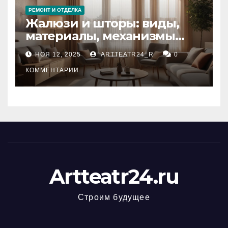
РЕМОНТ И ОТДЕЛКА
Жалюзи и шторы: виды,
материалы, механизмы
управления и уход
НОЯ 12, 2025
ARTTEATR24_R
0
КОММЕНТАРИИ
Artteatr24.ru
Строим будущее