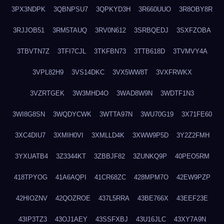
3PX3NDPK
3QBNPSU7
3QPKYD3H
3R660UUO
3R8OBY8R
3RJJOB51
3RM5TAUQ
3RV0N612
3SRBQEDJ
3SXFZOBA
3TBVTN7Z
3TFI7CJL
3TKFBN73
3TTB618D
3TVMVY4A
3VPL82H9
3VS14DKC
3VX5WW8T
3VXFRWKX
3VZRTGEK
3W3MHD4O
3WAD8W9N
3WDTF1N3
3WI8G8SN
3WQDYCWK
3WTTA97N
3WU70G19
3X71FE60
3XC4DIU7
3XMIH0VI
3XMLLD4K
3XWW9P5D
3Y2Z2FMH
3YXUATB4
3Z3344KT
3ZBBJF82
3ZUNKQ9P
40PEO5RM
418TPYOG
41A6AQPI
41CR68ZC
428MPM7O
42EW9PZP
42HIOZNV
42QOZROE
437L5RRA
43BE766X
43EEF23E
43IP3TZ3
43OJ1AEY
43SSFXBJ
43U16JLC
43XY7A9N