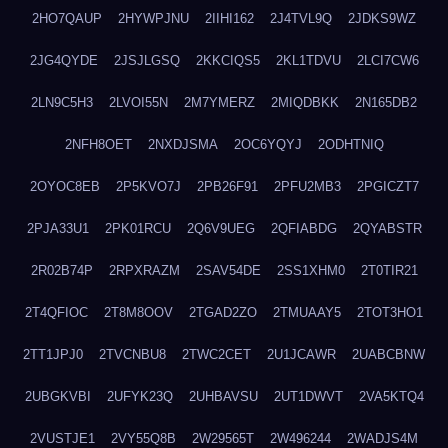
2HO7QAUP
2HYWPJNU
2IIHI162
2J4TVL9Q
2JDKS9WZ
2JG4QYDE
2JSJLGSQ
2KKCIQS5
2KL1TDVU
2LCI7CW6
2LN9C5H3
2LVOI55N
2M7YMERZ
2MIQDBKK
2N165DB2
2NFH8OET
2NXDJSMA
2OC6YQYJ
2ODHTNIQ
2OYOC8EB
2P5KVO7J
2PB26F91
2PFU2MB3
2PGICZT7
2PJA33U1
2PK01RCU
2Q6V9UEG
2QFIABDG
2QYABSTR
2R02B74P
2RPXRAZM
2SAV54DE
2SS1XHM0
2T0TIR21
2T4QFIOC
2T8M8OOV
2TGAD2ZO
2TMUAAY5
2TOT3HO1
2TT1JPJ0
2TVCNBU8
2TWC2CET
2U1JCAWR
2UABCBNW
2UBGKVBI
2UFYK23Q
2UHBAVSU
2UT1DWVT
2VA5KTQ4
2VUSTJE1
2VY55Q8B
2W29565T
2W496244
2WADJS4M