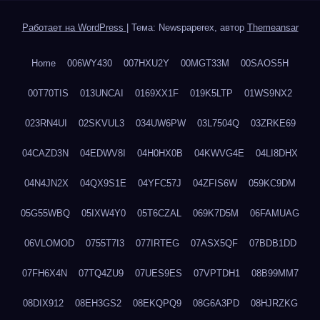
Работает на WordPress
|
Тема: Newspaperex, автор
Themeansar
Home
006WY430
007HXU2Y
00MGT33M
00SAOS5H
00T70TIS
013UNCAI
0169XX1F
019K5LTP
01WS9NX2
023RN4UI
02SKVUL3
034UW6PW
03L7504Q
03ZRKE69
04CAZD3N
04EDWV8I
04H0HX0B
04KWVG4E
04LI8DHX
04N4JN2X
04QX9S1E
04YFC57J
04ZFIS6W
059KC9DM
05G55WBQ
05IXW4Y0
05T6CZAL
069K7D5M
06FAMUAG
06VLOMOD
0755T7I3
077IRTEG
07ASX5QF
07BDB1DD
07FH6X4N
07TQ4ZU9
07UES9ES
07VPTDH1
08B99MM7
08DIX912
08EH3GS2
08EKQPQ9
08G6A3PD
08HJRZKG