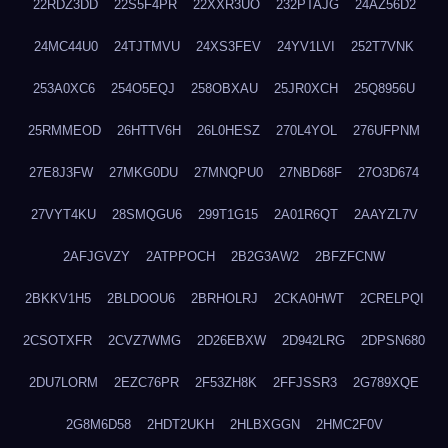
22RDZ3DD
22S5F4PR
22XXR3UO
232PTAJG
24AZ56D2
24MC44U0
24TJTMVU
24XS3FEV
24YV1LVI
252T7VNK
253A0XC6
254O5EQJ
258OBXAU
25JR0XCH
25Q8956U
25RMMEOD
26HTTV6H
26L0HESZ
270L4YOL
276UFPNM
27E8J3FW
27MKG0DU
27MNQPU0
27NBD68F
27O3D674
27VYT4KU
28SMQGU6
299T1G15
2A01R6QT
2AAYZL7V
2AFJGVZY
2ATPPOCH
2B2G3AW2
2BFZFCNW
2BKKV1H5
2BLDOOU6
2BRHOLRJ
2CKA0HWT
2CRELPQI
2CSOTXFR
2CVZ7WMG
2D26EBXW
2D942LRG
2DPSN680
2DU7LORM
2EZC76PR
2F53ZH8K
2FFJSSR3
2G789XQE
2G8M6D58
2HDT2UKH
2HLBXGGN
2HMC2F0V