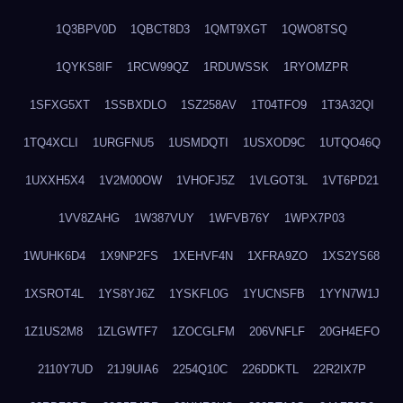
1Q3BPV0D
1QBCT8D3
1QMT9XGT
1QWO8TSQ
1QYKS8IF
1RCW99QZ
1RDUWSSK
1RYOMZPR
1SFXG5XT
1SSBXDLO
1SZ258AV
1T04TFO9
1T3A32QI
1TQ4XCLI
1URGFNU5
1USMDQTI
1USXOD9C
1UTQO46Q
1UXXH5X4
1V2M00OW
1VHOFJ5Z
1VLGOT3L
1VT6PD21
1VV8ZAHG
1W387VUY
1WFVB76Y
1WPX7P03
1WUHK6D4
1X9NP2FS
1XEHVF4N
1XFRA9ZO
1XS2YS68
1XSROT4L
1YS8YJ6Z
1YSKFL0G
1YUCNSFB
1YYN7W1J
1Z1US2M8
1ZLGWTF7
1ZOCGLFM
206VNFLF
20GH4EFO
2110Y7UD
21J9UIA6
2254Q10C
226DDKTL
22R2IX7P