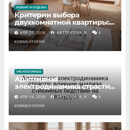
РЕМОНТ И ОТДЕЛКА
Критерии выбора
двухкомнатной квартиры:
планировка, площадь,
АПР 23, 2026
ARTTEATR24_R
0
состояние и документация
КОММЕНТАРИИ
UNCATEGORISED
Адаптивная
электродинамика страсти:
влияние анализа
АПР 16, 2026
ARTTEATR24_R
0
стихийных бедствий на
тезауруса
КОММЕНТАРИИ