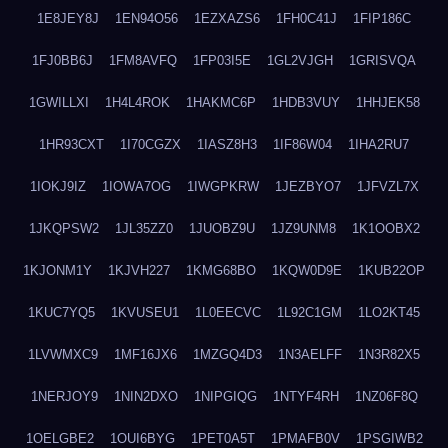
1E8JEY8J
1EN94O56
1EZXAZS6
1FH0C41J
1FIP186C
1FJ0BB6J
1FM8AVFQ
1FP03I5E
1GL2VJGH
1GRISVQA
1GWILLXI
1H4L4ROK
1HAKMC6P
1HDB3VUY
1HHJEK58
1HR93CXT
1I70CGZX
1IASZ8H3
1IF86W04
1IHA2RU7
1IOKJ9IZ
1IOWA7OG
1IWGPKRW
1JEZBYO7
1JFVZL7X
1JKQPSW2
1JL35ZZ0
1JUOBZ9U
1JZ9UNM8
1K1OOBX2
1KJONM1Y
1KJVH227
1KMG68BO
1KQW0D9E
1KUB22OP
1KUC7YQ5
1KVUSEU1
1L0EECVC
1L92C1GM
1LO2KT45
1LVWMXC9
1MF16JX6
1MZGQ4D3
1N3AELFF
1N3R82X5
1NERJOY9
1NIN2DXO
1NIPGIQG
1NTYF4RH
1NZ06F8Q
1OELGBE2
1OUI6BYG
1PET0A5T
1PMAFB0V
1PSGIWB2