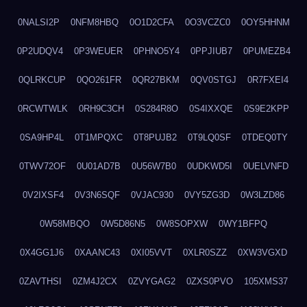
0NALSI2P
0NFM8HBQ
0O1D2CFA
0O3VCZC0
0OY5HHNM
0P2UDQV4
0P3WEUER
0PHNO5Y4
0PPJIUB7
0PUMEZB4
0QLRKCUP
0QO261FR
0QR27BKM
0QV0STGJ
0R7FXEI4
0RCWTWLK
0RH9C3CH
0S284R8O
0S4IXXQE
0S9E2KPP
0SA9HP4L
0T1MPQXC
0T8PUJB2
0T9LQ0SF
0TDEQ0TY
0TWV72OF
0U01AD7B
0U56W7B0
0UDKWD5I
0UELVNFD
0V2IXSF4
0V3N6SQF
0VJAC930
0VY5ZG3D
0W3LZD86
0W58MBQO
0W5D86N5
0W8SOPXW
0WY1BFPQ
0X4GG1J6
0XAANC43
0XI05VVT
0XLR0SZZ
0XW3VGXD
0ZAVTHSI
0ZM4J2CX
0ZVYGAG2
0ZXS0PVO
105XMS37