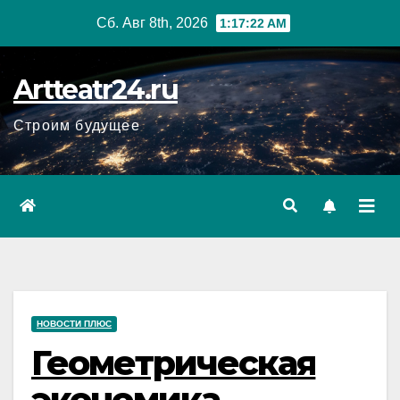
Перейти
Сб. Авг 8th, 2026
1:17:23 AM
к
содержанию
Artteatr24.ru
Строим будущее
НОВОСТИ ПЛЮС
Геометрическая
экономика