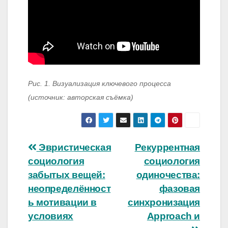
Рис. 1. Визуализация ключевого процесса
(источник: авторская съёмка)
Навигация
Эвристическая
Рекуррентная
социология
социология
по
забытых вещей:
одиночества:
записям
неопределённост
фазовая
ь мотивации в
синхронизация
условиях
Approach и