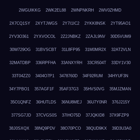
2WGUIKKG
2WK2EL88
2WNPNKRH
2WV0ZHMD
2X7CQ1SY
2XYTJWGS
2Y7I1IC2
2YKK8NSK
2YT95AO1
2YV3O361
2YXVOCOL
2Z2JNBKZ
2ZAJL9NV
30D5VUM9
30W729OG
31BVSCBT
31L8FP95
31M0MR2X
32AT2VLN
32MATDBP
336RPFHA
33ANXYRH
33CR504T
33DY1V30
33T04ZZ0
3404O7P1
3478760D
34F92RUM
34HYUF3N
34Y7PBO1
357AGF1F
35AF37G3
35HVS0VG
35MJZMAN
35O1QNFZ
36HUTLDS
36NU8MEJ
36U7Y0NR
376J215Y
377SG7JD
37CVGS0S
37IHO75D
37JQKID8
37X9FZP9
38J0SXQX
38NQ9PDV
38O70PCO
38QUD9KX
39D3U3A0