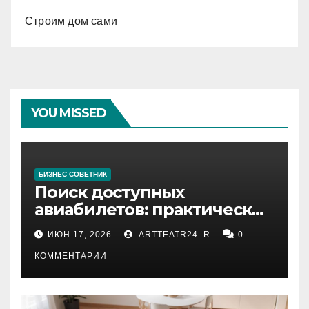
Строим дом сами
YOU MISSED
БИЗНЕС СОВЕТНИК
Поиск доступных
авиабилетов: практические
рекомендации
ИЮН 17, 2026
ARTTEATR24_R
0
КОММЕНТАРИИ