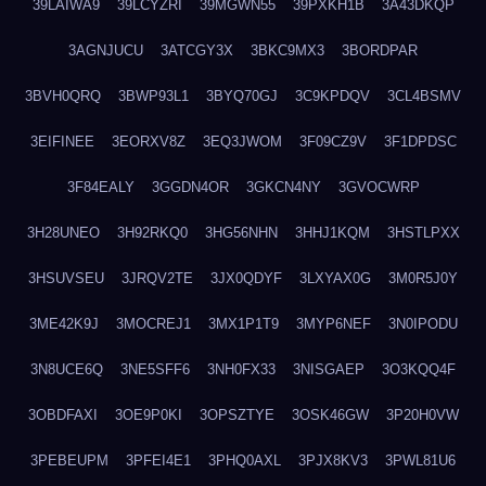
39LAIWA9
39LCYZRI
39MGWN55
39PXKH1B
3A43DKQP
3AGNJUCU
3ATCGY3X
3BKC9MX3
3BORDPAR
3BVH0QRQ
3BWP93L1
3BYQ70GJ
3C9KPDQV
3CL4BSMV
3EIFINEE
3EORXV8Z
3EQ3JWOM
3F09CZ9V
3F1DPDSC
3F84EALY
3GGDN4OR
3GKCN4NY
3GVOCWRP
3H28UNEO
3H92RKQ0
3HG56NHN
3HHJ1KQM
3HSTLPXX
3HSUVSEU
3JRQV2TE
3JX0QDYF
3LXYAX0G
3M0R5J0Y
3ME42K9J
3MOCREJ1
3MX1P1T9
3MYP6NEF
3N0IPODU
3N8UCE6Q
3NE5SFF6
3NH0FX33
3NISGAEP
3O3KQQ4F
3OBDFAXI
3OE9P0KI
3OPSZTYE
3OSK46GW
3P20H0VW
3PEBEUPM
3PFEI4E1
3PHQ0AXL
3PJX8KV3
3PWL81U6