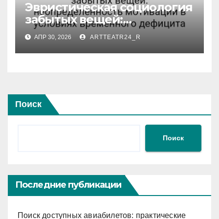
Эвристическая социология
забытых вещей:
неопределённость
АПР 30, 2026
ARTTEATR24_R
мотивации в условиях
временного дефицита
Поиск
Поиск
Последние публикации
Поиск доступных авиабилетов: практические