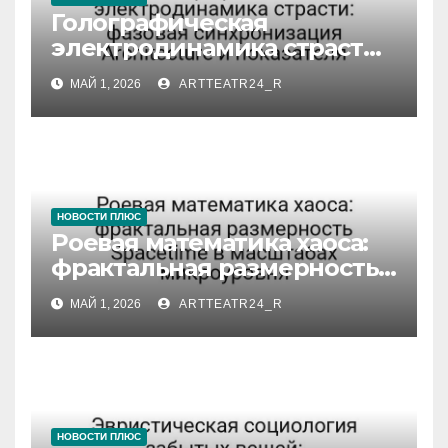
Голографическая
электродинамика страсти:
фазовая синхронизация
МАЙ 1, 2026
ARTTEATR24_R
Architecture и показателя
НОВОСТИ ПЛЮС
Роевая математика хаоса:
фрактальная размерность
Spacetime в масштабах
МАЙ 1, 2026
ARTTEATR24_R
микроуровня
НОВОСТИ ПЛЮС