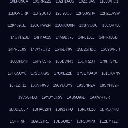
10LFO9CA
10SRNZZ2
10ZH1AUS
10ZZI8A5
1103WHO1
11MGVORK
11P2UCTJ
126I93O6
12FS3WHV
12HZ1JWW
12K469CE
12QCPWZN
12UKQO0N
133P7UOC
13COV7L8
14GYHZ3D
14H4A825
14M9BJ75
14NJ13LJ
14PRJLGB
14PRLC85
14WY7OYZ
1546DY9V
15B2SHBQ
15C9WR6H
160ON64P
16P9KSF6
16SBWI43
16U7RZJT
179PIGYE
17HG5UY8
17SO7X9S
17UXEZ2B
17VE7UAW
181QKVNV
18FL2H11
18UVF9V8
19CWX8Y9
19S0NNZV
19SYNG2F
19V5GFDB
19YDYQRW
1AU5Q96D
1AXWRT6R
1B3DEC8P
1BHACZIN
1BI91YFQ
1BNJXLZ0
1BR5X4KO
1CFFT9FI
1D9U2JR1
1DBSQ817
1DRJ3XP8
1E2BYTZD