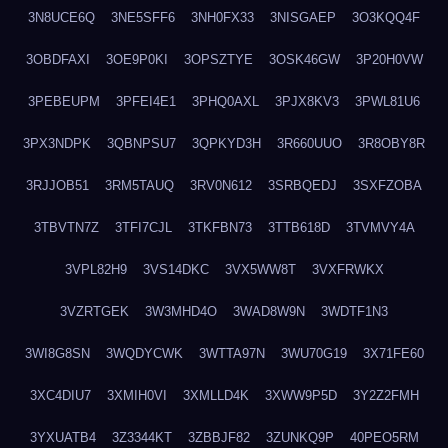
3N8UCE6Q
3NE5SFF6
3NH0FX33
3NISGAEP
3O3KQQ4F
3OBDFAXI
3OE9P0KI
3OPSZTYE
3OSK46GW
3P20H0VW
3PEBEUPM
3PFEI4E1
3PHQ0AXL
3PJX8KV3
3PWL81U6
3PX3NDPK
3QBNPSU7
3QPKYD3H
3R660UUO
3R8OBY8R
3RJJOB51
3RM5TAUQ
3RV0N612
3SRBQEDJ
3SXFZOBA
3TBVTN7Z
3TFI7CJL
3TKFBN73
3TTB618D
3TVMVY4A
3VPL82H9
3VS14DKC
3VX5WW8T
3VXFRWKX
3VZRTGEK
3W3MHD4O
3WAD8W9N
3WDTF1N3
3WI8G8SN
3WQDYCWK
3WTTA97N
3WU70G19
3X71FE60
3XC4DIU7
3XMIH0VI
3XMLLD4K
3XWW9P5D
3Y2Z2FMH
3YXUATB4
3Z3344KT
3ZBBJF82
3ZUNKQ9P
40PEO5RM