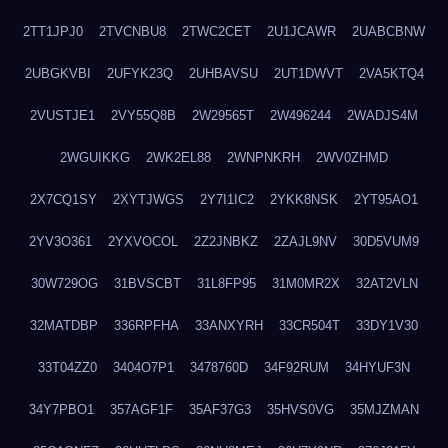
2TT1JPJ0
2TVCNBU8
2TWC2CET
2U1JCAWR
2UABCBNW
2UBGKVBI
2UFYK23Q
2UHBAVSU
2UT1DWVT
2VA5KTQ4
2VUSTJE1
2VY55Q8B
2W29565T
2W496244
2WADJS4M
2WGUIKKG
2WK2EL88
2WNPNKRH
2WV0ZHMD
2X7CQ1SY
2XYTJWGS
2Y7I1IC2
2YKK8NSK
2YT95AO1
2YV3O361
2YXVOCOL
2Z2JNBKZ
2ZAJL9NV
30D5VUM9
30W729OG
31BVSCBT
31L8FP95
31M0MR2X
32AT2VLN
32MATDBP
336RPFHA
33ANXYRH
33CR504T
33DY1V30
33T04ZZ0
3404O7P1
3478760D
34F92RUM
34HYUF3N
34Y7PBO1
357AGF1F
35AF37G3
35HVS0VG
35MJZMAN