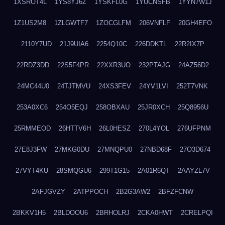
1XSROT4L
1YS8YJ6Z
1YSKFL0G
1YUCNSFB
1YYN7W1J
1Z1US2M8
1ZLGWTF7
1ZOCGLFM
206VNFLF
20GH4EFO
2110Y7UD
21J9UIA6
2254Q10C
226DDKTL
22R2IX7P
22RDZ3DD
22S5F4PR
22XXR3UO
232PTAJG
24AZ56D2
24MC44U0
24TJTMVU
24XS3FEV
24YV1LVI
252T7VNK
253A0XC6
254O5EQJ
258OBXAU
25JR0XCH
25Q8956U
25RMMEOD
26HTTV6H
26L0HESZ
270L4YOL
276UFPNM
27E8J3FW
27MKG0DU
27MNQPU0
27NBD68F
27O3D674
27VYT4KU
28SMQGU6
299T1G15
2A01R6QT
2AAYZL7V
2AFJGVZY
2ATPPOCH
2B2G3AW2
2BFZFCNW
2BKKV1H5
2BLDOOU6
2BRHOLRJ
2CKA0HWT
2CRELPQI