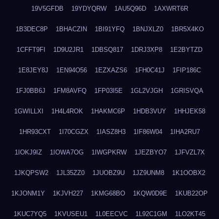
19V5GFDB
19YDYQRW
1AU5Q96D
1AXWRT6R
1B3DEC8P
1BHACZIN
1BI91YFQ
1BNJXLZ0
1BR5X4KO
1CFFT9FI
1D9U2JR1
1DBSQ817
1DRJ3XP8
1E2BYTZD
1E8JEY8J
1EN94O56
1EZXAZS6
1FH0C41J
1FIP186C
1FJ0BB6J
1FM8AVFQ
1FP03I5E
1GL2VJGH
1GRISVQA
1GWILLXI
1H4L4ROK
1HAKMC6P
1HDB3VUY
1HHJEK58
1HR93CXT
1I70CGZX
1IASZ8H3
1IF86W04
1IHA2RU7
1IOKJ9IZ
1IOWA7OG
1IWGPKRW
1JEZBYO7
1JFVZL7X
1JKQPSW2
1JL35ZZ0
1JUOBZ9U
1JZ9UNM8
1K1OOBX2
1KJONM1Y
1KJVH227
1KMG68BO
1KQW0D9E
1KUB22OP
1KUC7YQ5
1KVUSEU1
1L0EECVC
1L92C1GM
1LO2KT45