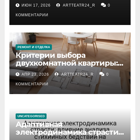
рекомендации
ИЮН 17, 2026
ARTTEATR24_R
0
КОММЕНТАРИИ
РЕМОНТ И ОТДЕЛКА
Критерии выбора
двухкомнатной квартиры:
планировка, площадь,
АПР 23, 2026
ARTTEATR24_R
0
состояние и документация
КОММЕНТАРИИ
UNCATEGORISED
Адаптивная
электродинамика страсти:
влияние анализа