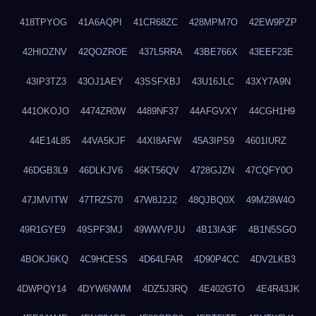
418TPYOG
41A6AQPI
41CR68ZC
428MPM7O
42EW9PZP
42HIOZNV
42QOZROE
437L5RRA
43BE766X
43EEF23E
43IP3TZ3
43OJ1AEY
43SSFXBJ
43U16JLC
43XY7A9N
441OKOJO
4474ZR0W
4489NF37
44AFGVXY
44CGH1H9
44E14L85
44VA5KJF
44XI8AFW
45A3IPS9
4601IURZ
46DGB3L9
46DLKJV6
46KT56QV
4728GJZN
47CQFY0O
47JMVITW
47TRZS70
47W8J2J2
48QJBQ0X
49MZ8W4O
49R1GYE9
49SPF3MJ
49WWVPJU
4B13IA3F
4B1N5SGO
4BOKJ6KQ
4C9HCESS
4D64LFAR
4D90P4CC
4DV2LKB3
4DWPQY14
4DYW6NWM
4DZ5J3RQ
4E402GTO
4E4R43JK