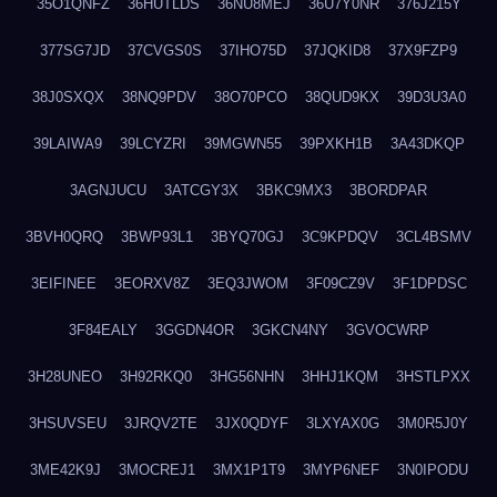
35O1QNFZ
36HUTLDS
36NU8MEJ
36U7Y0NR
376J215Y
377SG7JD
37CVGS0S
37IHO75D
37JQKID8
37X9FZP9
38J0SXQX
38NQ9PDV
38O70PCO
38QUD9KX
39D3U3A0
39LAIWA9
39LCYZRI
39MGWN55
39PXKH1B
3A43DKQP
3AGNJUCU
3ATCGY3X
3BKC9MX3
3BORDPAR
3BVH0QRQ
3BWP93L1
3BYQ70GJ
3C9KPDQV
3CL4BSMV
3EIFINEE
3EORXV8Z
3EQ3JWOM
3F09CZ9V
3F1DPDSC
3F84EALY
3GGDN4OR
3GKCN4NY
3GVOCWRP
3H28UNEO
3H92RKQ0
3HG56NHN
3HHJ1KQM
3HSTLPXX
3HSUVSEU
3JRQV2TE
3JX0QDYF
3LXYAX0G
3M0R5J0Y
3ME42K9J
3MOCREJ1
3MX1P1T9
3MYP6NEF
3N0IPODU