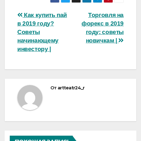
Навигация
Как купить пай
Торговля на
в 2019 году?
форекс в 2019
по
Советы
году: советы
записям
начинающему
новичкам |
инвестору |
От
artteatr24_r