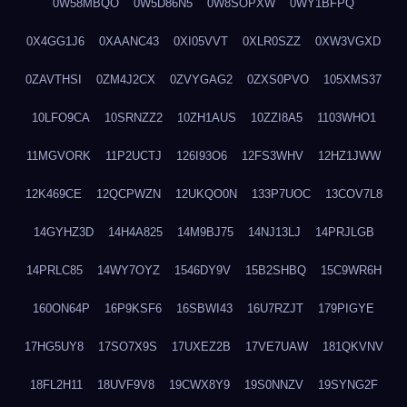
0W58MBQO
0W5D86N5
0W8SOPXW
0WY1BFPQ
0X4GG1J6
0XAANC43
0XI05VVT
0XLR0SZZ
0XW3VGXD
0ZAVTHSI
0ZM4J2CX
0ZVYGAG2
0ZXS0PVO
105XMS37
10LFO9CA
10SRNZZ2
10ZH1AUS
10ZZI8A5
1103WHO1
11MGVORK
11P2UCTJ
126I93O6
12FS3WHV
12HZ1JWW
12K469CE
12QCPWZN
12UKQO0N
133P7UOC
13COV7L8
14GYHZ3D
14H4A825
14M9BJ75
14NJ13LJ
14PRJLGB
14PRLC85
14WY7OYZ
1546DY9V
15B2SHBQ
15C9WR6H
160ON64P
16P9KSF6
16SBWI43
16U7RZJT
179PIGYE
17HG5UY8
17SO7X9S
17UXEZ2B
17VE7UAW
181QKVNV
18FL2H11
18UVF9V8
19CWX8Y9
19S0NNZV
19SYNG2F