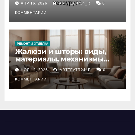
АПР 16, 2026
ARTTEATR24_R
0
стихийных бедствий на
тезауруса
КОММЕНТАРИИ
РЕМОНТ И ОТДЕЛКА
Жалюзи и шторы: виды,
материалы, механизмы
управления и уход
НОЯ 12, 2025
ARTTEATR24_R
0
КОММЕНТАРИИ