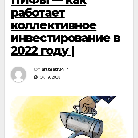
работает
коллективное
инвестирование в
2022 году |
От
artteatr24_r
ОКТ 9, 2018