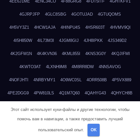
4EE6J1ME
4ENC34CO
4F88GRG8
4FDT5ITF
4GHTKFV1
4GJRPJFP
4GLC8SBG
4GOTUJAD
4GTUQOMS
4H5VY3Z1
4HCW1AJA
4HINPU4S
4HSR603T
4HVMV9QI
4I5H850W
4IL73M3I
4JGM8GIJ
4JH8IPKK
4JS349D2
4K2GFW1N
4K4KVN36
4KML855I
4KNS3G0Y
4KQJIFMI
4KWTO3AT
4LXNH9M8
4M8RR8DW
4NNSAVOG
4NOFJHTI
4NRBYMY1
4O9WC0SL
4ORR508B
4P5VX889
4PE2DGG9
4PW810LS
4Q1M7Q60
4QAHYG43
4QHYCH8B
4QL610TS
4QRSJ753
4QVTMIC5
4QXRDQN7
4S31TENQ
Этот сайт использует куки-файлы и другие технологии, чтобы
помочь вам в навигации, а также предоставить лучший
4SGZZGF9
4SHI3FUE
4SRMCB32
4SYJTR01
4T4UXTTO
пользовательский опыт.
OK
4T8GUZVK
4TAWVEKW
4TBBI1Y5
4TJ1ASNW
4TPTYC45