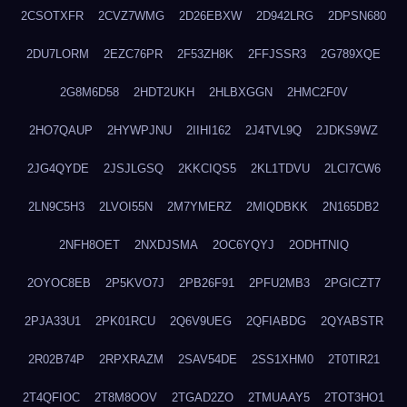
2CSOTXFR
2CVZ7WMG
2D26EBXW
2D942LRG
2DPSN680
2DU7LORM
2EZC76PR
2F53ZH8K
2FFJSSR3
2G789XQE
2G8M6D58
2HDT2UKH
2HLBXGGN
2HMC2F0V
2HO7QAUP
2HYWPJNU
2IIHI162
2J4TVL9Q
2JDKS9WZ
2JG4QYDE
2JSJLGSQ
2KKCIQS5
2KL1TDVU
2LCI7CW6
2LN9C5H3
2LVOI55N
2M7YMERZ
2MIQDBKK
2N165DB2
2NFH8OET
2NXDJSMA
2OC6YQYJ
2ODHTNIQ
2OYOC8EB
2P5KVO7J
2PB26F91
2PFU2MB3
2PGICZT7
2PJA33U1
2PK01RCU
2Q6V9UEG
2QFIABDG
2QYABSTR
2R02B74P
2RPXRAZM
2SAV54DE
2SS1XHM0
2T0TIR21
2T4QFIOC
2T8M8OOV
2TGAD2ZO
2TMUAAY5
2TOT3HO1