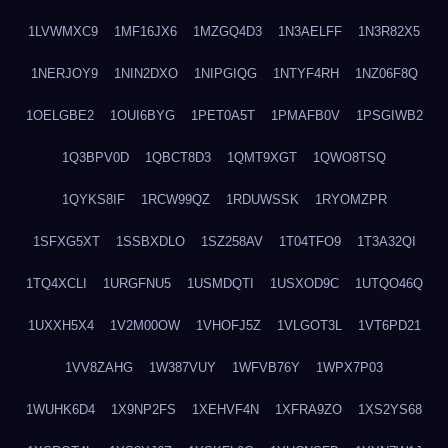
1LVWMXC9
1MF16JX6
1MZGQ4D3
1N3AELFF
1N3R82X5
1NERJOY9
1NIN2DXO
1NIPGIQG
1NTYF4RH
1NZ06F8Q
1OELGBE2
1OUI6BYG
1PET0A5T
1PMAFB0V
1PSGIWB2
1Q3BPV0D
1QBCT8D3
1QMT9XGT
1QWO8TSQ
1QYKS8IF
1RCW99QZ
1RDUWSSK
1RYOMZPR
1SFXG5XT
1SSBXDLO
1SZ258AV
1T04TFO9
1T3A32QI
1TQ4XCLI
1URGFNU5
1USMDQTI
1USXOD9C
1UTQO46Q
1UXXH5X4
1V2M00OW
1VHOFJ5Z
1VLGOT3L
1VT6PD21
1VV8ZAHG
1W387VUY
1WFVB76Y
1WPX7P03
1WUHK6D4
1X9NP2FS
1XEHVF4N
1XFRA9ZO
1XS2YS68