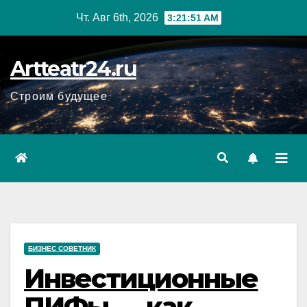
Перейти
Чт. Авг 6th, 2026
3:21:52 AM
к
содержанию
Artteatr24.ru
Строим будущее
БИЗНЕС СОВЕТНИК
Инвестиционные
ПИФы — как