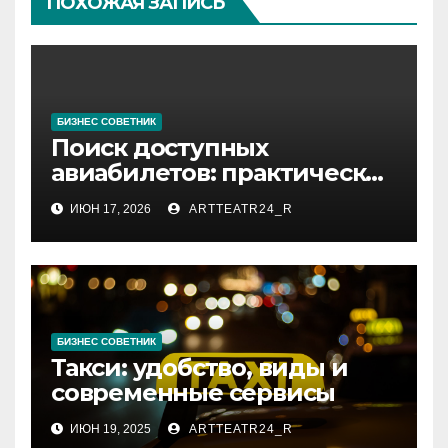
ПОХОЖАЯ ЗАПИСЬ
БИЗНЕС СОВЕТНИК
Поиск доступных
авиабилетов: практические
рекомендации
ИЮН 17, 2026
ARTTEATR24_R
БИЗНЕС СОВЕТНИК
Такси: удобство, виды и
современные сервисы
ИЮН 19, 2025
ARTTEATR24_R