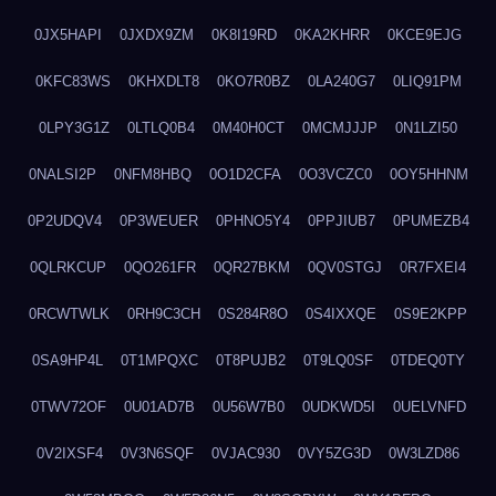
0JX5HAPI
0JXDX9ZM
0K8I19RD
0KA2KHRR
0KCE9EJG
0KFC83WS
0KHXDLT8
0KO7R0BZ
0LA240G7
0LIQ91PM
0LPY3G1Z
0LTLQ0B4
0M40H0CT
0MCMJJJP
0N1LZI50
0NALSI2P
0NFM8HBQ
0O1D2CFA
0O3VCZC0
0OY5HHNM
0P2UDQV4
0P3WEUER
0PHNO5Y4
0PPJIUB7
0PUMEZB4
0QLRKCUP
0QO261FR
0QR27BKM
0QV0STGJ
0R7FXEI4
0RCWTWLK
0RH9C3CH
0S284R8O
0S4IXXQE
0S9E2KPP
0SA9HP4L
0T1MPQXC
0T8PUJB2
0T9LQ0SF
0TDEQ0TY
0TWV72OF
0U01AD7B
0U56W7B0
0UDKWD5I
0UELVNFD
0V2IXSF4
0V3N6SQF
0VJAC930
0VY5ZG3D
0W3LZD86