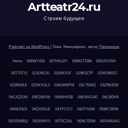
Artteatr24.ru
Строим будущее
Работает на WordPress
|
Тема: Newspaperex, автор
Themeansar
Home
006WY430
007HXU2Y
00MGT33M
00SAOS5H
00T70TIS
013UNCAI
0169XX1F
019K5LTP
01WS9NX2
023RN4UI
02SKVUL3
034UW6PW
03L7504Q
03ZRKE69
04CAZD3N
04EDWV8I
04H0HX0B
04KWVG4E
04LI8DHX
04N4JN2X
04QX9S1E
04YFC57J
04ZFIS6W
059KC9DM
05G55WBQ
05IXW4Y0
05T6CZAL
069K7D5M
06FAMUAG