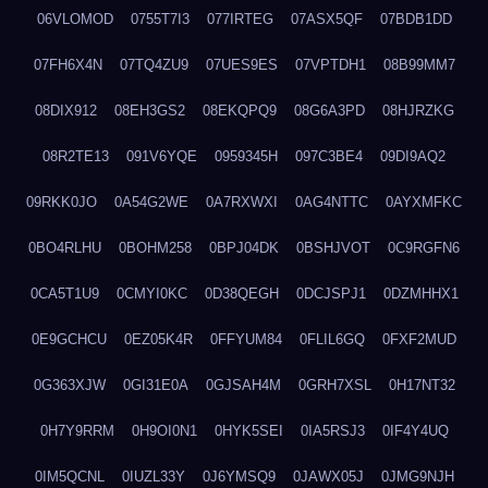
06VLOMOD
0755T7I3
077IRTEG
07ASX5QF
07BDB1DD
07FH6X4N
07TQ4ZU9
07UES9ES
07VPTDH1
08B99MM7
08DIX912
08EH3GS2
08EKQPQ9
08G6A3PD
08HJRZKG
08R2TE13
091V6YQE
0959345H
097C3BE4
09DI9AQ2
09RKK0JO
0A54G2WE
0A7RXWXI
0AG4NTTC
0AYXMFKC
0BO4RLHU
0BOHM258
0BPJ04DK
0BSHJVOT
0C9RGFN6
0CA5T1U9
0CMYI0KC
0D38QEGH
0DCJSPJ1
0DZMHHX1
0E9GCHCU
0EZ05K4R
0FFYUM84
0FLIL6GQ
0FXF2MUD
0G363XJW
0GI31E0A
0GJSAH4M
0GRH7XSL
0H17NT32
0H7Y9RRM
0H9OI0N1
0HYK5SEI
0IA5RSJ3
0IF4Y4UQ
0IM5QCNL
0IUZL33Y
0J6YMSQ9
0JAWX05J
0JMG9NJH