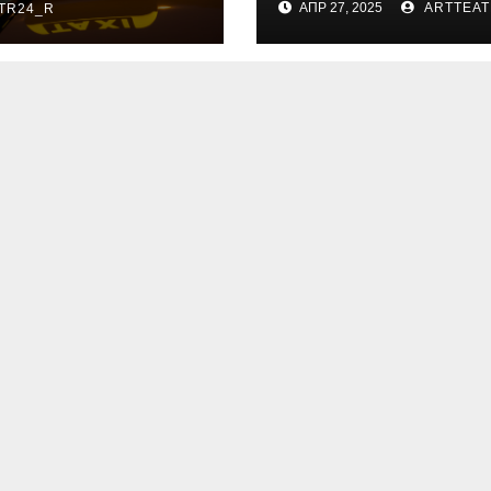
АПР 27, 2025
ARTTEAT
TR24_R