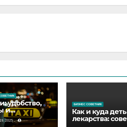
СОВЕТНИК
и: удобство,
БИЗНЕС СОВЕТНИК
ы и
Как и куда деть
ременные
лекарства: сов
9, 2025
висы
по утилизации