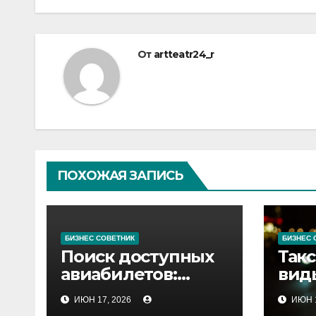
записям
От
artteatr24_r
ПОХОЖАЯ ЗАПИСЬ
БИЗНЕС СОВЕТНИК
БИЗНЕС 
Поиск доступных
Такс
авиабилетов:
вид
практические
сов
ИЮН 17, 2026
ИЮН 1
рекомендации
сер