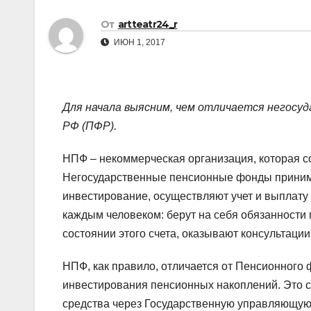
р
p
От
artteatr24_r
а
p
ИЮН 1, 2017
в
и
т
Для начала выясним, чем отличается негосу
ь
РФ (ПФР).
НПФ – некоммерческая организация, которая с
Негосударственные пенсионные фонды принима
инвестирование, осуществляют учет и выплату
каждым человеком: берут на себя обязанности
состоянии этого счета, оказывают консультаци
НПФ, как правило, отличается от Пенсионного
инвестирования пенсионных накоплений. Это с
средства через Государственную управляющую