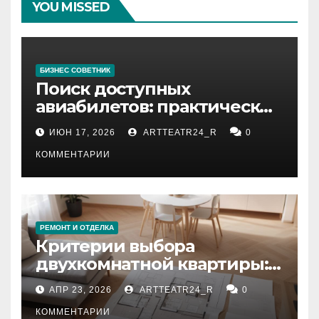
YOU MISSED
БИЗНЕС СОВЕТНИК
Поиск доступных
авиабилетов: практические
рекомендации
ИЮН 17, 2026
ARTTEATR24_R
0
КОММЕНТАРИИ
РЕМОНТ И ОТДЕЛКА
Критерии выбора
двухкомнатной квартиры:
планировка, площадь,
АПР 23, 2026
ARTTEATR24_R
0
состояние и документация
КОММЕНТАРИИ