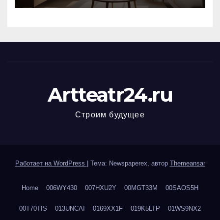
Artteatr24.ru
Строим будущее
Работает на WordPress
|
Тема: Newspaperex, автор
Themeansar
Home
006WY430
007HXU2Y
00MGT33M
00SAOS5H
00T70TIS
013UNCAI
0169XX1F
019K5LTP
01WS9NX2