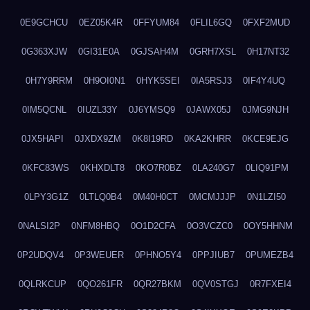
0E9GCHCU
0EZ05K4R
0FFYUM84
0FLIL6GQ
0FXF2MUD
0G363XJW
0GI31E0A
0GJSAH4M
0GRH7XSL
0H17NT32
0H7Y9RRM
0H9OI0N1
0HYK5SEI
0IA5RSJ3
0IF4Y4UQ
0IM5QCNL
0IUZL33Y
0J6YMSQ9
0JAWX05J
0JMG9NJH
0JX5HAPI
0JXDX9ZM
0K8I19RD
0KA2KHRR
0KCE9EJG
0KFC83WS
0KHXDLT8
0KO7R0BZ
0LA240G7
0LIQ91PM
0LPY3G1Z
0LTLQ0B4
0M40H0CT
0MCMJJJP
0N1LZI50
0NALSI2P
0NFM8HBQ
0O1D2CFA
0O3VCZC0
0OY5HHNM
0P2UDQV4
0P3WEUER
0PHNO5Y4
0PPJIUB7
0PUMEZB4
0QLRKCUP
0QO261FR
0QR27BKM
0QV0STGJ
0R7FXEI4