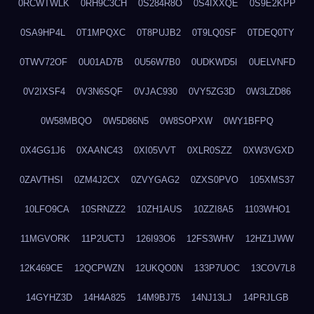
0RCWTWLK
0RH9C3CH
0S284R8O
0S4IXXQE
0S9E2KPP
0SA9HP4L
0T1MPQXC
0T8PUJB2
0T9LQ0SF
0TDEQ0TY
0TWV72OF
0U01AD7B
0U56W7B0
0UDKWD5I
0UELVNFD
0V2IXSF4
0V3N6SQF
0VJAC930
0VY5ZG3D
0W3LZD86
0W58MBQO
0W5D86N5
0W8SOPXW
0WY1BFPQ
0X4GG1J6
0XAANC43
0XI05VVT
0XLR0SZZ
0XW3VGXD
0ZAVTHSI
0ZM4J2CX
0ZVYGAG2
0ZXS0PVO
105XMS37
10LFO9CA
10SRNZZ2
10ZH1AUS
10ZZI8A5
1103WHO1
11MGVORK
11P2UCTJ
126I93O6
12FS3WHV
12HZ1JWW
12K469CE
12QCPWZN
12UKQO0N
133P7UOC
13COV7L8
14GYHZ3D
14H4A825
14M9BJ75
14NJ13LJ
14PRJLGB