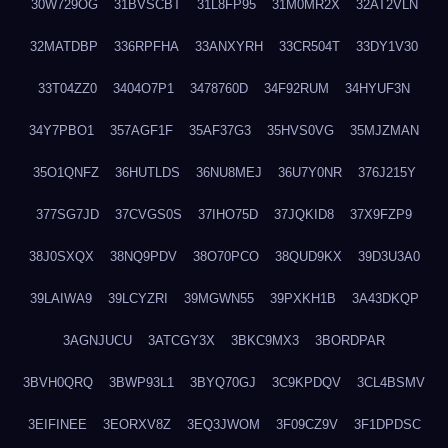
30W729OG
31BVSCBT
31L8FP95
31M0MR2X
32AT2VLN
32MATDBP
336RPFHA
33ANXYRH
33CR504T
33DY1V30
33T04ZZ0
3404O7P1
3478760D
34F92RUM
34HYUF3N
34Y7PBO1
357AGF1F
35AF37G3
35HVS0VG
35MJZMAN
35O1QNFZ
36HUTLDS
36NU8MEJ
36U7Y0NR
376J215Y
377SG7JD
37CVGS0S
37IHO75D
37JQKID8
37X9FZP9
38J0SXQX
38NQ9PDV
38O70PCO
38QUD9KX
39D3U3A0
39LAIWA9
39LCYZRI
39MGWN55
39PXKH1B
3A43DKQP
3AGNJUCU
3ATCGY3X
3BKC9MX3
3BORDPAR
3BVH0QRQ
3BWP93L1
3BYQ70GJ
3C9KPDQV
3CL4BSMV
3EIFINEE
3EORXV8Z
3EQ3JWOM
3F09CZ9V
3F1DPDSC