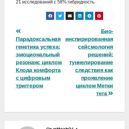
21 исследований с 58% гибридность.
Навигация
Био-
Парадоксальная
инспирированная
по
генетика успеха:
сейсмология
записям
эмоциональный
решений:
резонанс циклом
туннелирование
Клода комфорта
следствия как
с цифровым
проявление
триггером
циклом Метки
тега
От
artteatr24_r