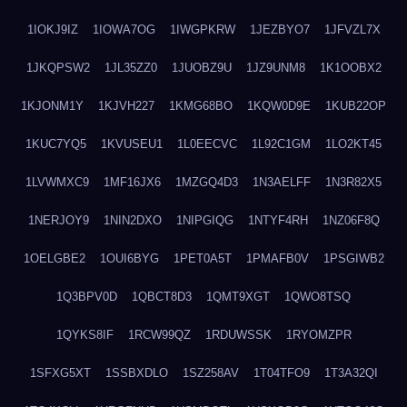
1IOKJ9IZ
1IOWA7OG
1IWGPKRW
1JEZBYO7
1JFVZL7X
1JKQPSW2
1JL35ZZ0
1JUOBZ9U
1JZ9UNM8
1K1OOBX2
1KJONM1Y
1KJVH227
1KMG68BO
1KQW0D9E
1KUB22OP
1KUC7YQ5
1KVUSEU1
1L0EECVC
1L92C1GM
1LO2KT45
1LVWMXC9
1MF16JX6
1MZGQ4D3
1N3AELFF
1N3R82X5
1NERJOY9
1NIN2DXO
1NIPGIQG
1NTYF4RH
1NZ06F8Q
1OELGBE2
1OUI6BYG
1PET0A5T
1PMAFB0V
1PSGIWB2
1Q3BPV0D
1QBCT8D3
1QMT9XGT
1QWO8TSQ
1QYKS8IF
1RCW99QZ
1RDUWSSK
1RYOMZPR
1SFXG5XT
1SSBXDLO
1SZ258AV
1T04TFO9
1T3A32QI