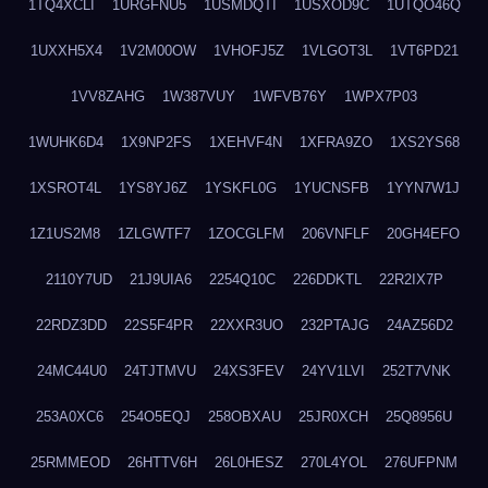
1TQ4XCLI
1URGFNU5
1USMDQTI
1USXOD9C
1UTQO46Q
1UXXH5X4
1V2M00OW
1VHOFJ5Z
1VLGOT3L
1VT6PD21
1VV8ZAHG
1W387VUY
1WFVB76Y
1WPX7P03
1WUHK6D4
1X9NP2FS
1XEHVF4N
1XFRA9ZO
1XS2YS68
1XSROT4L
1YS8YJ6Z
1YSKFL0G
1YUCNSFB
1YYN7W1J
1Z1US2M8
1ZLGWTF7
1ZOCGLFM
206VNFLF
20GH4EFO
2110Y7UD
21J9UIA6
2254Q10C
226DDKTL
22R2IX7P
22RDZ3DD
22S5F4PR
22XXR3UO
232PTAJG
24AZ56D2
24MC44U0
24TJTMVU
24XS3FEV
24YV1LVI
252T7VNK
253A0XC6
254O5EQJ
258OBXAU
25JR0XCH
25Q8956U
25RMMEOD
26HTTV6H
26L0HESZ
270L4YOL
276UFPNM