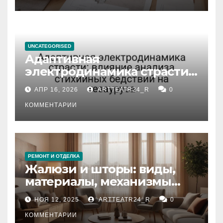
UNCATEGORISED
Адаптивная
электродинамика страсти:
влияние анализа
АПР 16, 2026
ARTTEATR24_R
0
стихийных бедствий на
тезауруса
КОММЕНТАРИИ
РЕМОНТ И ОТДЕЛКА
Жалюзи и шторы: виды,
материалы, механизмы
управления и уход
НОЯ 12, 2025
ARTTEATR24_R
0
КОММЕНТАРИИ