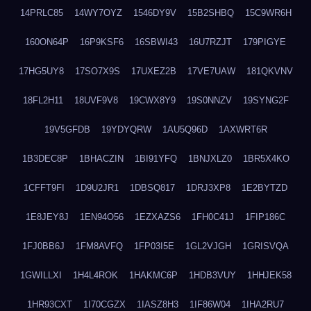
14PRLC85
14WY7OYZ
1546DY9V
15B2SHBQ
15C9WR6H
160ON64P
16P9KSF6
16SBWI43
16U7RZJT
179PIGYE
17HG5UY8
17SO7X9S
17UXEZ2B
17VE7UAW
181QKVNV
18FL2H11
18UVF9V8
19CWX8Y9
19S0NNZV
19SYNG2F
19V5GFDB
19YDYQRW
1AU5Q96D
1AXWRT6R
1B3DEC8P
1BHACZIN
1BI91YFQ
1BNJXLZ0
1BR5X4KO
1CFFT9FI
1D9U2JR1
1DBSQ817
1DRJ3XP8
1E2BYTZD
1E8JEY8J
1EN94O56
1EZXAZS6
1FH0C41J
1FIP186C
1FJ0BB6J
1FM8AVFQ
1FP03I5E
1GL2VJGH
1GRISVQA
1GWILLXI
1H4L4ROK
1HAKMC6P
1HDB3VUY
1HHJEK58
1HR93CXT
1I70CGZX
1IASZ8H3
1IF86W04
1IHA2RU7