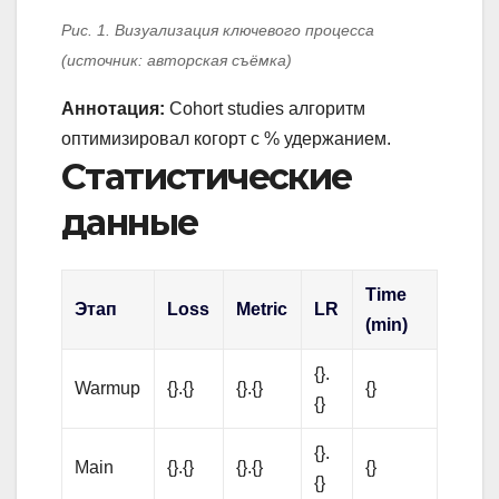
Рис. 1. Визуализация ключевого процесса
(источник: авторская съёмка)
Аннотация:
Cohort studies алгоритм
оптимизировал когорт с % удержанием.
Статистические
данные
Time
Этап
Loss
Metric
LR
(min)
{}.
Warmup
{}.{}
{}.{}
{}
{}
{}.
Main
{}.{}
{}.{}
{}
{}