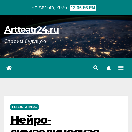
Перейти
Чт. Авг 6th, 2026
12:36:58 PM
к
содержанию
Artteatr24.ru
Строим будущее
НОВОСТИ ПЛЮС
Нейро-
символическая