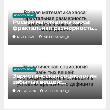
НОВОСТИ ПЛЮС
Роевая математика хаоса:
фрактальная размерность
Spacetime в масштабах
МАЙ 1, 2026
ARTTEATR24_R
микроуровня
НОВОСТИ ПЛЮС
Эвристическая социология
забытых вещей:
неопределённость
АПР 30, 2026
ARTTEATR24_R
мотивации в условиях
временного дефицита