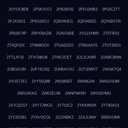
2OYOC8EB
2P5KVO7J
2PB26F91
2PFU2MB3
2PGICZT7
2PJA33U1
2PK01RCU
2Q6V9UEG
2QFIABDG
2QYABSTR
2R02B74P
2RPXRAZM
2SAV54DE
2SS1XHM0
2T0TIR21
2T4QFIOC
2T8M8OOV
2TGAD2ZO
2TMUAAY5
2TOT3HO1
2TT1JPJ0
2TVCNBU8
2TWC2CET
2U1JCAWR
2UABCBNW
2UBGKVBI
2UFYK23Q
2UHBAVSU
2UT1DWVT
2VA5KTQ4
2VUSTJE1
2VY55Q8B
2W29565T
2W496244
2WADJS4M
2WGUIKKG
2WK2EL88
2WNPNKRH
2WV0ZHMD
2X7CQ1SY
2XYTJWGS
2Y7I1IC2
2YKK8NSK
2YT95AO1
2YV3O361
2YXVOCOL
2Z2JNBKZ
2ZAJL9NV
30D5VUM9