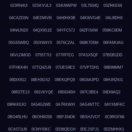
023RN4UI
02SKVUL3
034UW6PW
03L7504Q
03ZRKE69
04CAZD3N
04EDWV8I
04H0HX0B
04KWVG4E
04LI8DHX
04N4JN2X
04QX9S1E
04YFC57J
04ZFIS6W
059KC9DM
05G55WBQ
05IXW4Y0
05T6CZAL
069K7D5M
06FAMUAG
06VLOMOD
0755T7I3
077IRTEG
07ASX5QF
07BDB1DD
07FH6X4N
07TQ4ZU9
07UES9ES
07VPTDH1
08B99MM7
08DIX912
08EH3GS2
08EKQPQ9
08G6A3PD
08HJRZKG
08R2TE13
091V6YQE
0959345H
097C3BE4
09DI9AQ2
09RKK0JO
0A54G2WE
0A7RXWXI
0AG4NTTC
0AYXMFKC
0BO4RLHU
0BOHM258
0BPJ04DK
0BSHJVOT
0C9RGFN6
0CA5T1U9
0CMYI0KC
0D38QEGH
0DCJSPJ1
0DZMHHX1