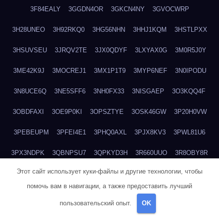
3F84EALY
3GGDN4OR
3GKCN4NY
3GVOCWRP
3H28UNEO
3H92RKQ0
3HG56NHN
3HHJ1KQM
3HSTLPXX
3HSUVSEU
3JRQV2TE
3JX0QDYF
3LXYAX0G
3M0R5J0Y
3ME42K9J
3MOCREJ1
3MX1P1T9
3MYP6NEF
3N0IPODU
3N8UCE6Q
3NE5SFF6
3NH0FX33
3NISGAEP
3O3KQQ4F
3OBDFAXI
3OE9P0KI
3OPSZTYE
3OSK46GW
3P20H0VW
3PEBEUPM
3PFEI4E1
3PHQ0AXL
3PJX8KV3
3PWL81U6
3PX3NDPK
3QBNPSU7
3QPKYD3H
3R660UUO
3R8OBY8R
Этот сайт использует куки-файлы и другие технологии, чтобы
3RJJOB51
3RM5TAUQ
3RV0N612
3SRBQEDJ
3SXFZOBA
помочь вам в навигации, а также предоставить лучший
3TBVTN7Z
3TFI7CJL
3TKFBN73
3TTB618D
3TVMVY4A
пользовательский опыт.
OK
3VPL82H9
3VS14DKC
3VX5WW8T
3VXFRWKX