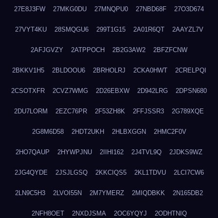
27E8J3FW
27MKG0DU
27MNQPU0
27NBD68F
27O3D674
27VYT4KU
28SMQGU6
299T1G15
2A01R6QT
2AAYZL7V
2AFJGVZY
2ATPPOCH
2B2G3AW2
2BFZFCNW
2BKKV1H5
2BLDOOU6
2BRHOLRJ
2CKA0HWT
2CRELPQI
2CSOTXFR
2CVZ7WMG
2D26EBXW
2D942LRG
2DPSN680
2DU7LORM
2EZC76PR
2F53ZH8K
2FFJSSR3
2G789XQE
2G8M6D58
2HDT2UKH
2HLBXGGN
2HMC2F0V
2HO7QAUP
2HYWPJNU
2IIHI162
2J4TVL9Q
2JDKS9WZ
2JG4QYDE
2JSJLGSQ
2KKCIQS5
2KL1TDVU
2LCI7CW6
2LN9C5H3
2LVOI55N
2M7YMERZ
2MIQDBKK
2N165DB2
2NFH8OET
2NXDJSMA
2OC6YQYJ
2ODHTNIQ