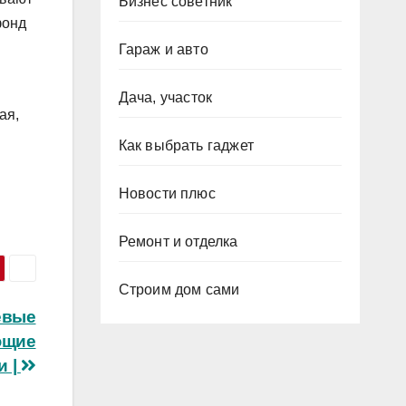
Бизнес советник
фонд
Гараж и авто
Дача, участок
ая,
Как выбрать гаджет
Новости плюс
Ремонт и отделка
Строим дом сами
евые
ющие
и |