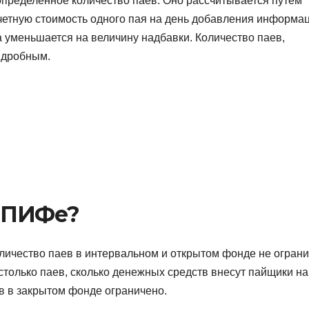
определенное количество паев. Оно рассчитывается путем
четную стоимость одного пая на день добавления информа
а уменьшается на величину надбавки. Количество паев,
 дробным.
м ПИФе?
Количество паев в интервальном и открытом фонде не ограни
только паев, сколько денежных средств внесут пайщики на
в в закрытом фонде ограничено.