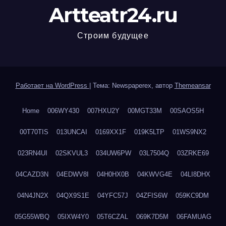
Artteatr24.ru
Строим будущее
Работает на WordPress
|
Тема: Newspaperex, автор
Themeansar
Home
006WY430
007HXU2Y
00MGT33M
00SAOS5H
00T70TIS
013UNCAI
0169XX1F
019K5LTP
01WS9NX2
023RN4UI
02SKVUL3
034UW6PW
03L7504Q
03ZRKE69
04CAZD3N
04EDWV8I
04H0HX0B
04KWVG4E
04LI8DHX
04N4JN2X
04QX9S1E
04YFC57J
04ZFIS6W
059KC9DM
05G55WBQ
05IXW4Y0
05T6CZAL
069K7D5M
06FAMUAG