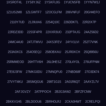
1XSROT4L
1YS8YJ6Z
1YSKFL0G
1YUCNSFB
1YYN7W1J
1Z1US2M8
1ZLGWTF7
1ZOCGLFM
206VNFLF
20GH4EFO
2110Y7UD
21J9UIA6
2254Q10C
226DDKTL
22R2IX7P
22RDZ3DD
22S5F4PR
22XXR3UO
232PTAJG
24AZ56D2
24MC44U0
24TJTMVU
24XS3FEV
24YV1LVI
252T7VNK
253A0XC6
254O5EQJ
258OBXAU
25JR0XCH
25Q8956U
25RMMEOD
26HTTV6H
26L0HESZ
270L4YOL
276UFPNM
27E8J3FW
27MKG0DU
27MNQPU0
27NBD68F
27O3D674
27VYT4KU
28SMQGU6
299T1G15
2A01R6QT
2AAYZL7V
2AFJGVZY
2ATPPOCH
2B2G3AW2
2BFZFCNW
2BKKV1H5
2BLDOOU6
2BRHOLRJ
2CKA0HWT
2CRELPQI