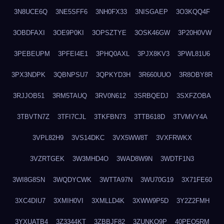
3N8UCE6Q
3NE5SFF6
3NH0FX33
3NISGAEP
3O3KQQ4F
3OBDFAXI
3OE9P0KI
3OPSZTYE
3OSK46GW
3P20H0VW
3PEBEUPM
3PFEI4E1
3PHQ0AXL
3PJX8KV3
3PWL81U6
3PX3NDPK
3QBNPSU7
3QPKYD3H
3R660UUO
3R8OBY8R
3RJJOB51
3RM5TAUQ
3RV0N612
3SRBQEDJ
3SXFZOBA
3TBVTN7Z
3TFI7CJL
3TKFBN73
3TTB618D
3TVMVY4A
3VPL82H9
3VS14DKC
3VX5WW8T
3VXFRWKX
3VZRTGEK
3W3MHD4O
3WAD8W9N
3WDTF1N3
3WI8G8SN
3WQDYCWK
3WTTA97N
3WU70G19
3X71FE60
3XC4DIU7
3XMIH0VI
3XMLLD4K
3XWW9P5D
3Y2Z2FMH
3YXUATB4
3Z3344KT
3ZBBJF82
3ZUNKQ9P
40PEO5RM