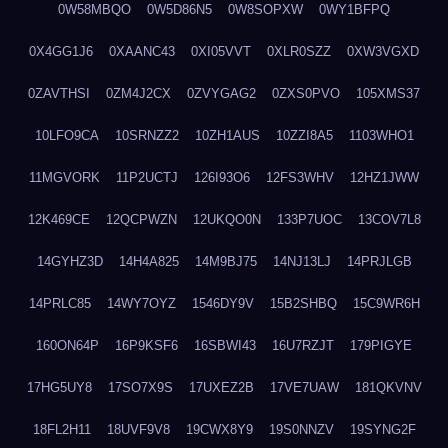
0W58MBQO
0W5D86N5
0W8SOPXW
0WY1BFPQ
0X4GG1J6
0XAANC43
0XI05VVT
0XLR0SZZ
0XW3VGXD
0ZAVTHSI
0ZM4J2CX
0ZVYGAG2
0ZXS0PVO
105XMS37
10LFO9CA
10SRNZZ2
10ZH1AUS
10ZZI8A5
1103WHO1
11MGVORK
11P2UCTJ
126I93O6
12FS3WHV
12HZ1JWW
12K469CE
12QCPWZN
12UKQO0N
133P7UOC
13COV7L8
14GYHZ3D
14H4A825
14M9BJ75
14NJ13LJ
14PRJLGB
14PRLC85
14WY7OYZ
1546DY9V
15B2SHBQ
15C9WR6H
160ON64P
16P9KSF6
16SBWI43
16U7RZJT
179PIGYE
17HG5UY8
17SO7X9S
17UXEZ2B
17VE7UAW
181QKVNV
18FL2H11
18UVF9V8
19CWX8Y9
19S0NNZV
19SYNG2F