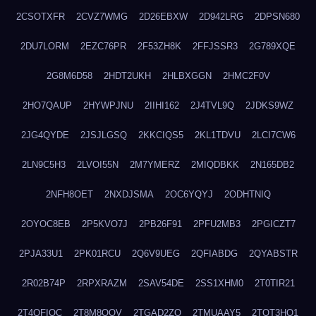
2CSOTXFR
2CVZ7WMG
2D26EBXW
2D942LRG
2DPSN680
2DU7LORM
2EZC76PR
2F53ZH8K
2FFJSSR3
2G789XQE
2G8M6D58
2HDT2UKH
2HLBXGGN
2HMC2F0V
2HO7QAUP
2HYWPJNU
2IIHI162
2J4TVL9Q
2JDKS9WZ
2JG4QYDE
2JSJLGSQ
2KKCIQS5
2KL1TDVU
2LCI7CW6
2LN9C5H3
2LVOI55N
2M7YMERZ
2MIQDBKK
2N165DB2
2NFH8OET
2NXDJSMA
2OC6YQYJ
2ODHTNIQ
2OYOC8EB
2P5KVO7J
2PB26F91
2PFU2MB3
2PGICZT7
2PJA33U1
2PK01RCU
2Q6V9UEG
2QFIABDG
2QYABSTR
2R02B74P
2RPXRAZM
2SAV54DE
2SS1XHM0
2T0TIR21
2T4QFIOC
2T8M8OOV
2TGAD2ZO
2TMUAAY5
2TOT3HO1