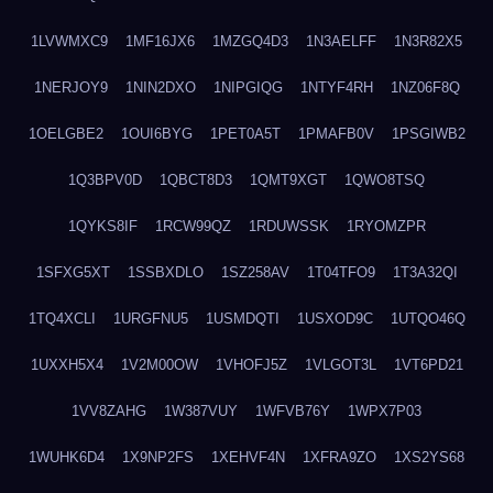
1LVWMXC9
1MF16JX6
1MZGQ4D3
1N3AELFF
1N3R82X5
1NERJOY9
1NIN2DXO
1NIPGIQG
1NTYF4RH
1NZ06F8Q
1OELGBE2
1OUI6BYG
1PET0A5T
1PMAFB0V
1PSGIWB2
1Q3BPV0D
1QBCT8D3
1QMT9XGT
1QWO8TSQ
1QYKS8IF
1RCW99QZ
1RDUWSSK
1RYOMZPR
1SFXG5XT
1SSBXDLO
1SZ258AV
1T04TFO9
1T3A32QI
1TQ4XCLI
1URGFNU5
1USMDQTI
1USXOD9C
1UTQO46Q
1UXXH5X4
1V2M00OW
1VHOFJ5Z
1VLGOT3L
1VT6PD21
1VV8ZAHG
1W387VUY
1WFVB76Y
1WPX7P03
1WUHK6D4
1X9NP2FS
1XEHVF4N
1XFRA9ZO
1XS2YS68