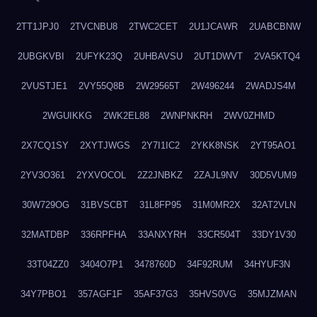
2TT1JPJ0
2TVCNBU8
2TWC2CET
2U1JCAWR
2UABCBNW
2UBGKVBI
2UFYK23Q
2UHBAVSU
2UT1DWVT
2VA5KTQ4
2VUSTJE1
2VY55Q8B
2W29565T
2W496244
2WADJS4M
2WGUIKKG
2WK2EL88
2WNPNKRH
2WV0ZHMD
2X7CQ1SY
2XYTJWGS
2Y7I1IC2
2YKK8NSK
2YT95AO1
2YV3O361
2YXVOCOL
2Z2JNBKZ
2ZAJL9NV
30D5VUM9
30W729OG
31BVSCBT
31L8FP95
31M0MR2X
32AT2VLN
32MATDBP
336RPFHA
33ANXYRH
33CR504T
33DY1V30
33T04ZZ0
3404O7P1
3478760D
34F92RUM
34HYUF3N
34Y7PBO1
357AGF1F
35AF37G3
35HVS0VG
35MJZMAN