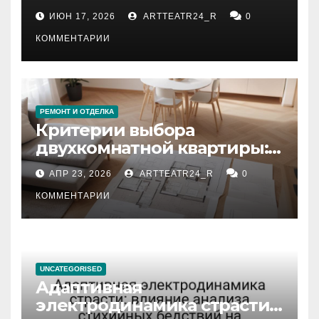
рекомендации
ИЮН 17, 2026
ARTTEATR24_R
0
КОММЕНТАРИИ
РЕМОНТ И ОТДЕЛКА
Критерии выбора
двухкомнатной квартиры:
планировка, площадь,
АПР 23, 2026
ARTTEATR24_R
0
состояние и документация
КОММЕНТАРИИ
UNCATEGORISED
Адаптивная
электродинамика страсти: