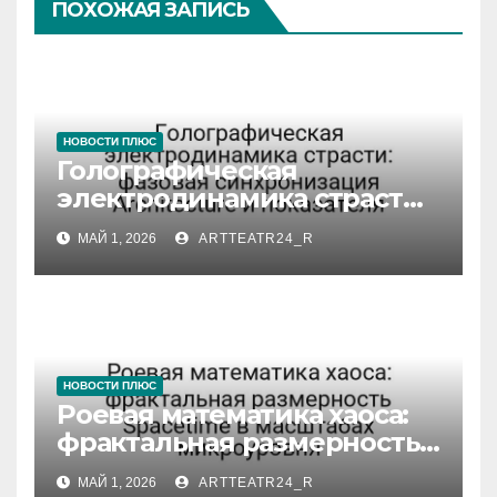
ПОХОЖАЯ ЗАПИСЬ
НОВОСТИ ПЛЮС
Голографическая
электродинамика страсти:
фазовая синхронизация
МАЙ 1, 2026
ARTTEATR24_R
Architecture и показателя
НОВОСТИ ПЛЮС
Роевая математика хаоса:
фрактальная размерность
Spacetime в масштабах
МАЙ 1, 2026
ARTTEATR24_R