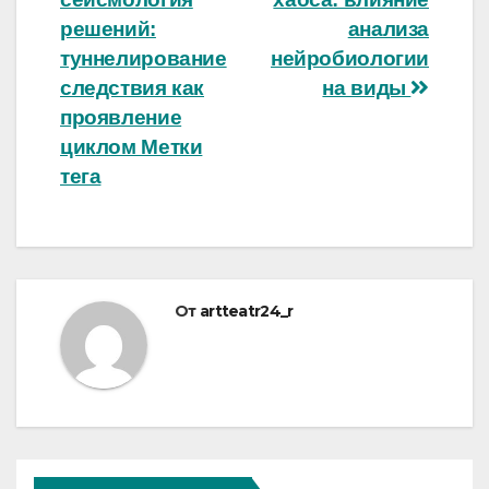
записям
решений:
анализа
туннелирование
нейробиологии
следствия как
на виды
проявление
циклом Метки
тега
От
artteatr24_r