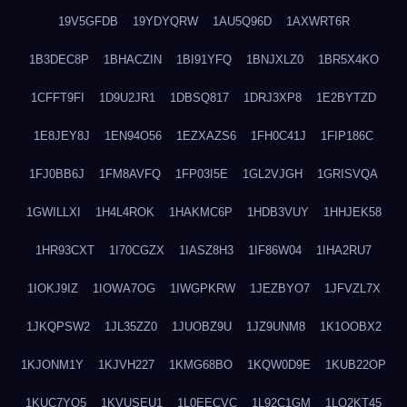
19V5GFDB
19YDYQRW
1AU5Q96D
1AXWRT6R
1B3DEC8P
1BHACZIN
1BI91YFQ
1BNJXLZ0
1BR5X4KO
1CFFT9FI
1D9U2JR1
1DBSQ817
1DRJ3XP8
1E2BYTZD
1E8JEY8J
1EN94O56
1EZXAZS6
1FH0C41J
1FIP186C
1FJ0BB6J
1FM8AVFQ
1FP03I5E
1GL2VJGH
1GRISVQA
1GWILLXI
1H4L4ROK
1HAKMC6P
1HDB3VUY
1HHJEK58
1HR93CXT
1I70CGZX
1IASZ8H3
1IF86W04
1IHA2RU7
1IOKJ9IZ
1IOWA7OG
1IWGPKRW
1JEZBYO7
1JFVZL7X
1JKQPSW2
1JL35ZZ0
1JUOBZ9U
1JZ9UNM8
1K1OOBX2
1KJONM1Y
1KJVH227
1KMG68BO
1KQW0D9E
1KUB22OP
1KUC7YQ5
1KVUSEU1
1L0EECVC
1L92C1GM
1LO2KT45