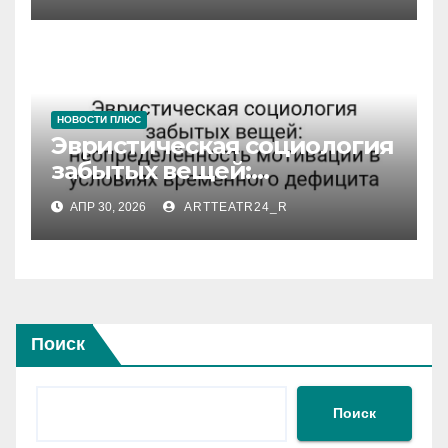
микроуровня
НОВОСТИ ПЛЮС
Эвристическая социология
забытых вещей:
неопределённость
АПР 30, 2026
ARTTEATR24_R
мотивации в условиях
временного дефицита
Поиск
Поиск