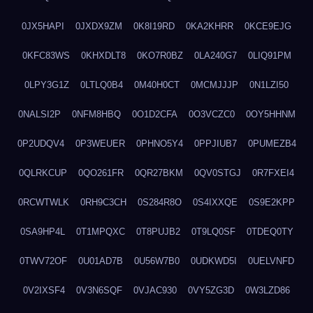
0JX5HAPI
0JXDX9ZM
0K8I19RD
0KA2KHRR
0KCE9EJG
0KFC83WS
0KHXDLT8
0KO7R0BZ
0LA240G7
0LIQ91PM
0LPY3G1Z
0LTLQ0B4
0M40H0CT
0MCMJJJP
0N1LZI50
0NALSI2P
0NFM8HBQ
0O1D2CFA
0O3VCZC0
0OY5HHNM
0P2UDQV4
0P3WEUER
0PHNO5Y4
0PPJIUB7
0PUMEZB4
0QLRKCUP
0QO261FR
0QR27BKM
0QV0STGJ
0R7FXEI4
0RCWTWLK
0RH9C3CH
0S284R8O
0S4IXXQE
0S9E2KPP
0SA9HP4L
0T1MPQXC
0T8PUJB2
0T9LQ0SF
0TDEQ0TY
0TWV72OF
0U01AD7B
0U56W7B0
0UDKWD5I
0UELVNFD
0V2IXSF4
0V3N6SQF
0VJAC930
0VY5ZG3D
0W3LZD86