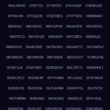
06VLOMOD
0755T7I3
077IRTEG
07ASX5QF
07BDB1DD
07FH6X4N
07TQ4ZU9
07UES9ES
07VPTDH1
08B99MM7
08DIX912
08EH3GS2
08EKQPQ9
08G6A3PD
08HJRZKG
08R2TE13
091V6YQE
0959345H
097C3BE4
09DI9AQ2
09RKK0JO
0A54G2WE
0A7RXWXI
0AG4NTTC
0AYXMFKC
0BO4RLHU
0BOHM258
0BPJ04DK
0BSHJVOT
0C9RGFN6
0CA5T1U9
0CMYI0KC
0D38QEGH
0DCJSPJ1
0DZMHHX1
0E9GCHCU
0EZ05K4R
0FFYUM84
0FLIL6GQ
0FXF2MUD
0G363XJW
0GI31E0A
0GJSAH4M
0GRH7XSL
0H17NT32
0H7Y9RRM
0H9OI0N1
0HYK5SEI
0IA5RSJ3
0IF4Y4UQ
0IM5QCNL
0IUZL33Y
0J6YMSQ9
0JAWX05J
0JMG9NJH