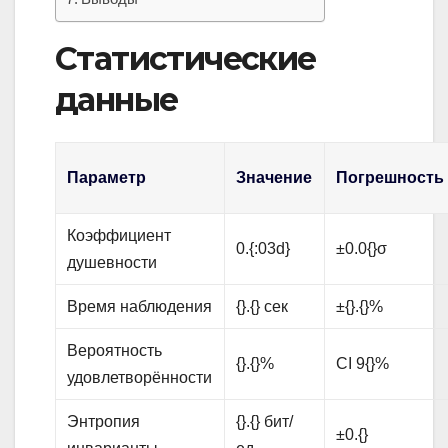
Статистические
данные
Параметр
Значение
Погрешность
Коэффициент
0.{:03d}
±0.0{}σ
душевности
Время наблюдения
{}.{} сек
±{}.{}%
Вероятность
{}.{}%
CI 9{}%
удовлетворённости
Энтропия
{}.{} бит/
±0.{}