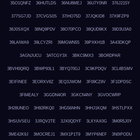
35O1QNFZ
36HUTLDS
36NU8MEJ
36U7Y0NR
376J215Y
377SG7JD
37CVGS0S
37IHO75D
37JQKID8
37X9FZP9
38J0SXQX
38NQ9PDV
38O70PCO
38QUD9KX
39D3U3A0
39LAIWA9
39LCYZRI
39MGWN55
39PXKH1B
3A43DKQP
3AGNJUCU
3ATCGY3X
3BKC9MX3
3BORDPAR
3BVH0QRQ
3BWP93L1
3BYQ70GJ
3C9KPDQV
3CL4BSMV
3EIFINEE
3EORXV8Z
3EQ3JWOM
3F09CZ9V
3F1DPDSC
3F84EALY
3GGDN4OR
3GKCN4NY
3GVOCWRP
3H28UNEO
3H92RKQ0
3HG56NHN
3HHJ1KQM
3HSTLPXX
3HSUVSEU
3JRQV2TE
3JX0QDYF
3LXYAX0G
3M0R5J0Y
3ME42K9J
3MOCREJ1
3MX1P1T9
3MYP6NEF
3N0IPODU