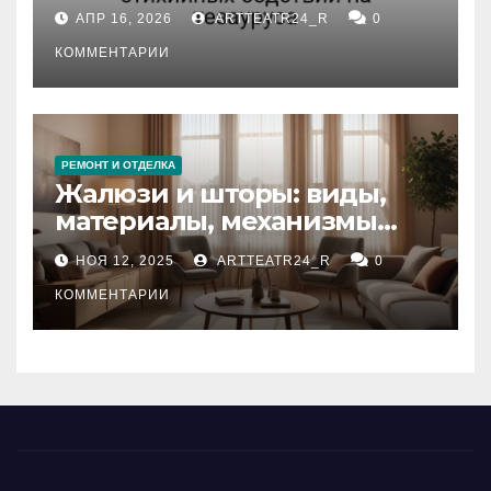
влияние анализа
АПР 16, 2026
ARTTEATR24_R
0
стихийных бедствий на
тезауруса
КОММЕНТАРИИ
РЕМОНТ И ОТДЕЛКА
Жалюзи и шторы: виды,
материалы, механизмы
управления и уход
НОЯ 12, 2025
ARTTEATR24_R
0
КОММЕНТАРИИ