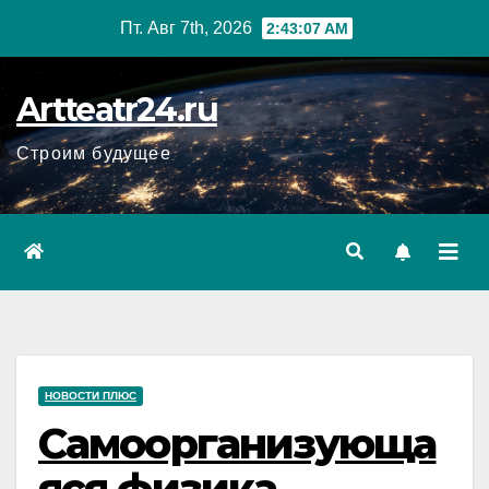
Перейти
Пт. Авг 7th, 2026
2:43:09 AM
к
содержанию
Artteatr24.ru
Строим будущее
НОВОСТИ ПЛЮС
Самоорганизующа
яся физика