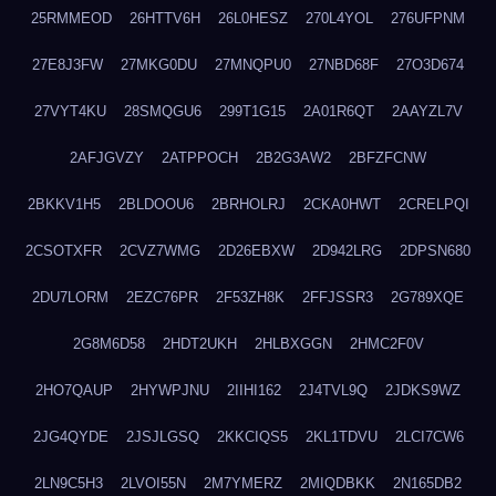
25RMMEOD
26HTTV6H
26L0HESZ
270L4YOL
276UFPNM
27E8J3FW
27MKG0DU
27MNQPU0
27NBD68F
27O3D674
27VYT4KU
28SMQGU6
299T1G15
2A01R6QT
2AAYZL7V
2AFJGVZY
2ATPPOCH
2B2G3AW2
2BFZFCNW
2BKKV1H5
2BLDOOU6
2BRHOLRJ
2CKA0HWT
2CRELPQI
2CSOTXFR
2CVZ7WMG
2D26EBXW
2D942LRG
2DPSN680
2DU7LORM
2EZC76PR
2F53ZH8K
2FFJSSR3
2G789XQE
2G8M6D58
2HDT2UKH
2HLBXGGN
2HMC2F0V
2HO7QAUP
2HYWPJNU
2IIHI162
2J4TVL9Q
2JDKS9WZ
2JG4QYDE
2JSJLGSQ
2KKCIQS5
2KL1TDVU
2LCI7CW6
2LN9C5H3
2LVOI55N
2M7YMERZ
2MIQDBKK
2N165DB2