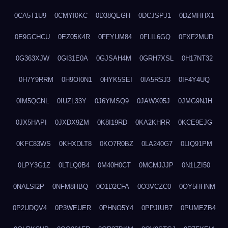
0CA5T1U9
0CMYI0KC
0D38QEGH
0DCJSPJ1
0DZMHHX1
0E9GCHCU
0EZ05K4R
0FFYUM84
0FLIL6GQ
0FXF2MUD
0G363XJW
0GI31E0A
0GJSAH4M
0GRH7XSL
0H17NT32
0H7Y9RRM
0H9OI0N1
0HYK5SEI
0IA5RSJ3
0IF4Y4UQ
0IM5QCNL
0IUZL33Y
0J6YMSQ9
0JAWX05J
0JMG9NJH
0JX5HAPI
0JXDX9ZM
0K8I19RD
0KA2KHRR
0KCE9EJG
0KFC83WS
0KHXDLT8
0KO7R0BZ
0LA240G7
0LIQ91PM
0LPY3G1Z
0LTLQ0B4
0M40H0CT
0MCMJJJP
0N1LZI50
0NALSI2P
0NFM8HBQ
0O1D2CFA
0O3VCZC0
0OY5HHNM
0P2UDQV4
0P3WEUER
0PHNO5Y4
0PPJIUB7
0PUMEZB4