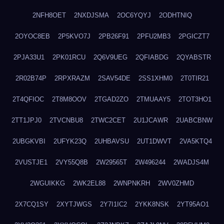
2NFH8OET
2NXDJSMA
2OC6YQYJ
2ODHTNIQ
2OYOC8EB
2P5KVO7J
2PB26F91
2PFU2MB3
2PGICZT7
2PJA33U1
2PK01RCU
2Q6V9UEG
2QFIABDG
2QYABSTR
2R02B74P
2RPXRAZM
2SAV54DE
2SS1XHM0
2T0TIR21
2T4QFIOC
2T8M8OOV
2TGAD2ZO
2TMUAAY5
2TOT3HO1
2TT1JPJ0
2TVCNBU8
2TWC2CET
2U1JCAWR
2UABCBNW
2UBGKVBI
2UFYK23Q
2UHBAVSU
2UT1DWVT
2VA5KTQ4
2VUSTJE1
2VY55Q8B
2W29565T
2W496244
2WADJS4M
2WGUIKKG
2WK2EL88
2WNPNKRH
2WV0ZHMD
2X7CQ1SY
2XYTJWGS
2Y7I1IC2
2YKK8NSK
2YT95AO1