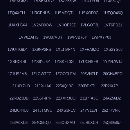
1SFXG5XT
1SSBXDLO
1SZ258AV
1T04TFO9
1T3A32QI
1TQ4XCLI
1URGFNU5
1USMDQTI
1USXOD9C
1UTQO46Q
1UXXH5X4
1V2M00OW
1VHOFJ5Z
1VLGOT3L
1VT6PD21
1VV8ZAHG
1W387VUY
1WFVB76Y
1WPX7P03
1WUHK6D4
1X9NP2FS
1XEHVF4N
1XFRA9ZO
1XS2YS68
1XSROT4L
1YS8YJ6Z
1YSKFL0G
1YUCNSFB
1YYN7W1J
1Z1US2M8
1ZLGWTF7
1ZOCGLFM
206VNFLF
20GH4EFO
2110Y7UD
21J9UIA6
2254Q10C
226DDKTL
22R2IX7P
22RDZ3DD
22S5F4PR
22XXR3UO
232PTAJG
24AZ56D2
24MC44U0
24TJTMVU
24XS3FEV
24YV1LVI
252T7VNK
253A0XC6
254O5EQJ
258OBXAU
25JR0XCH
25Q8956U