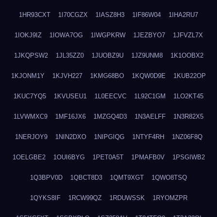
1HR93CXT
1I70CGZX
1IASZ8H3
1IF86W04
1IHA2RU7
1IOKJ9IZ
1IOWA7OG
1IWGPKRW
1JEZBYO7
1JFVZL7X
1JKQPSW2
1JL35ZZ0
1JUOBZ9U
1JZ9UNM8
1K1OOBX2
1KJONM1Y
1KJVH227
1KMG68BO
1KQW0D9E
1KUB22OP
1KUC7YQ5
1KVUSEU1
1L0EECVC
1L92C1GM
1LO2KT45
1LVWMXC9
1MF16JX6
1MZGQ4D3
1N3AELFF
1N3R82X5
1NERJOY9
1NIN2DXO
1NIPGIQG
1NTYF4RH
1NZ06F8Q
1OELGBE2
1OUI6BYG
1PET0A5T
1PMAFB0V
1PSGIWB2
1Q3BPV0D
1QBCT8D3
1QMT9XGT
1QWO8TSQ
1QYKS8IF
1RCW99QZ
1RDUWSSK
1RYOMZPR