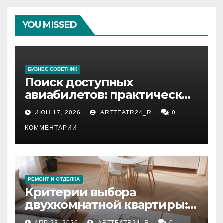
YOU MISSED
БИЗНЕС СОВЕТНИК
Поиск доступных
авиабилетов: практические
рекомендации
ИЮН 17, 2026
ARTTEATR24_R
0
КОММЕНТАРИИ
РЕМОНТ И ОТДЕЛКА
Критерии выбора
двухкомнатной квартиры:
планировка, площадь,
АПР 23, 2026
ARTTEATR24_R
0