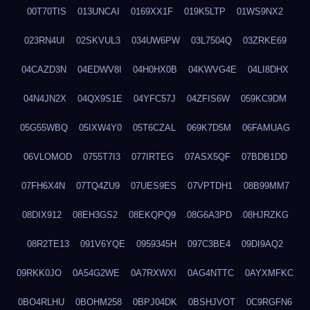
00T70TIS
013UNCAI
0169XX1F
019K5LTP
01WS9NX2
023RN4UI
02SKVUL3
034UW6PW
03L7504Q
03ZRKE69
04CAZD3N
04EDWV8I
04H0HX0B
04KWVG4E
04LI8DHX
04N4JN2X
04QX9S1E
04YFC57J
04ZFIS6W
059KC9DM
05G55WBQ
05IXW4Y0
05T6CZAL
069K7D5M
06FAMUAG
06VLOMOD
0755T7I3
077IRTEG
07ASX5QF
07BDB1DD
07FH6X4N
07TQ4ZU9
07UES9ES
07VPTDH1
08B99MM7
08DIX912
08EH3GS2
08EKQPQ9
08G6A3PD
08HJRZKG
08R2TE13
091V6YQE
0959345H
097C3BE4
09DI9AQ2
09RKK0JO
0A54G2WE
0A7RXWXI
0AG4NTTC
0AYXMFKC
0BO4RLHU
0BOHM258
0BPJ04DK
0BSHJVOT
0C9RGFN6