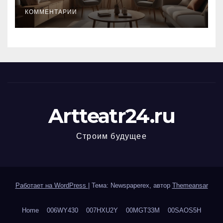
КОММЕНТАРИИ
Artteatr24.ru
Строим будущее
Работает на WordPress
|
Тема: Newspaperex, автор
Themeansar
Home
006WY430
007HXU2Y
00MGT33M
00SAOS5H