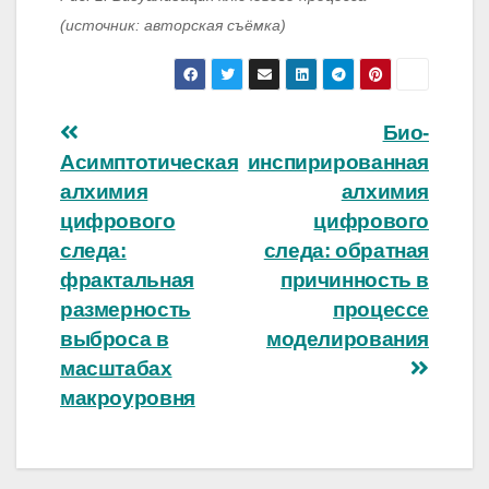
(источник: авторская съёмка)
Навигация
Био-
Асимптотическая
инспирированная
по
алхимия
алхимия
записям
цифрового
цифрового
следа:
следа: обратная
фрактальная
причинность в
размерность
процессе
выброса в
моделирования
масштабах
макроуровня