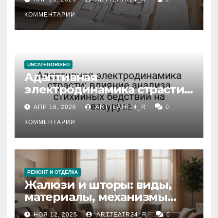
состояние и документация
КОММЕНТАРИИ
UNCATEGORISED
Адаптивная
электродинамика страсти:
влияние анализа
АПР 16, 2026
ARTTEATR24_R
0
стихийных бедствий на
тезауруса
КОММЕНТАРИИ
РЕМОНТ И ОТДЕЛКА
Жалюзи и шторы: виды,
материалы, механизмы
управления и уход
НОЯ 12, 2025
ARTTEATR24_R
0