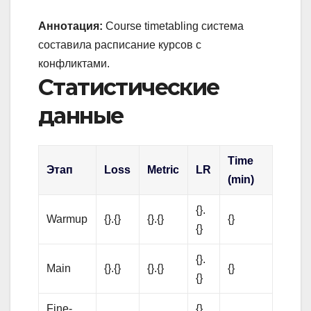
Аннотация:
Course timetabling система
составила расписание курсов с
конфликтами.
Статистические
данные
Time
Этап
Loss
Metric
LR
(min)
{}.
Warmup
{}.{}
{}.{}
{}
{}
{}.
Main
{}.{}
{}.{}
{}
{}
Fine-
{}.