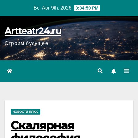
Перейти
Вс. Авг 9th, 2026
3:35:00 PM
к
содержанию
Artteatr24.ru
Строим будущее
НОВОСТИ ПЛЮС
Скалярная
философия