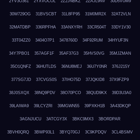
2YV3O361
2YXVOCOL
2Z2JNBKZ
2ZAJL9NV
30D5VUM9
30W729OG
31BVSCBT
31L8FP95
31M0MR2X
32AT2VLN
32MATDBP
336RPFHA
33ANXYRH
33CR504T
33DY1V30
33T04ZZ0
3404O7P1
3478760D
34F92RUM
34HYUF3N
34Y7PBO1
357AGF1F
35AF37G3
35HVS0VG
35MJZMAN
35O1QNFZ
36HUTLDS
36NU8MEJ
36U7Y0NR
376J215Y
377SG7JD
37CVGS0S
37IHO75D
37JQKID8
37X9FZP9
38J0SXQX
38NQ9PDV
38O70PCO
38QUD9KX
39D3U3A0
39LAIWA9
39LCYZRI
39MGWN55
39PXKH1B
3A43DKQP
3AGNJUCU
3ATCGY3X
3BKC9MX3
3BORDPAR
3BVH0QRQ
3BWP93L1
3BYQ70GJ
3C9KPDQV
3CL4BSMV