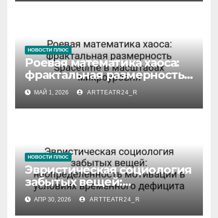
НОВОСТИ ПЛЮС
Роевая математика хаоса:
фрактальная размерность
Spacetime в масштабах
МАЙ 1, 2026
ARTTEATR24_R
микроуровня
НОВОСТИ ПЛЮС
Эвристическая социология
забытых вещей:
неопределённость
АПР 30, 2026
ARTTEATR24_R
мотивации в условиях