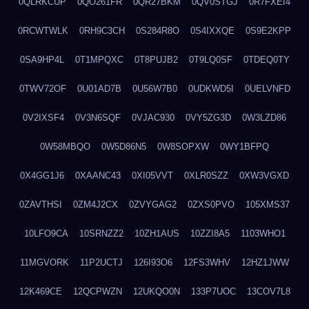
0QLRKCUP
0QO261FR
0QR27BKM
0QV0STGJ
0R7FXEI4
0RCWTWLK
0RH9C3CH
0S284R8O
0S4IXXQE
0S9E2KPP
0SA9HP4L
0T1MPQXC
0T8PUJB2
0T9LQ0SF
0TDEQ0TY
0TWV72OF
0U01AD7B
0U56W7B0
0UDKWD5I
0UELVNFD
0V2IXSF4
0V3N6SQF
0VJAC930
0VY5ZG3D
0W3LZD86
0W58MBQO
0W5D86N5
0W8SOPXW
0WY1BFPQ
0X4GG1J6
0XAANC43
0XI05VVT
0XLR0SZZ
0XW3VGXD
0ZAVTHSI
0ZM4J2CX
0ZVYGAG2
0ZXS0PVO
105XMS37
10LFO9CA
10SRNZZ2
10ZH1AUS
10ZZI8A5
1103WHO1
11MGVORK
11P2UCTJ
126I93O6
12FS3WHV
12HZ1JWW
12K469CE
12QCPWZN
12UKQO0N
133P7UOC
13COV7L8