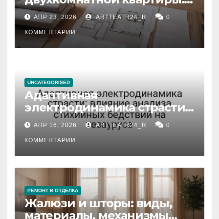
планировка, площадь,
АПР 23, 2026
ARTTEATR24_R
0
состояние и документация
КОММЕНТАРИИ
UNCATEGORISED
Адаптивная
электродинамика страсти:
влияние анализа
АПР 16, 2026
ARTTEATR24_R
0
стихийных бедствий на
тезауруса
КОММЕНТАРИИ
РЕМОНТ И ОТДЕЛКА
Жалюзи и шторы: виды,
материалы, механизмы