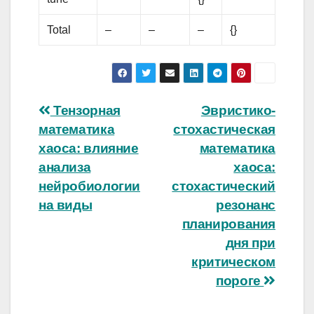
Total
–
–
–
{}
Навигация
Тензорная
Эвристико-
математика
стохастическая
по
хаоса: влияние
математика
записям
анализа
хаоса:
нейробиологии
стохастический
на виды
резонанс
планирования
дня при
критическом
пороге