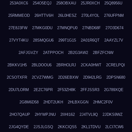
253A0XC6
254O5EQJ
258OBXAU
25JR0XCH
25Q8956U
25RMMEOD
26HTTV6H
26L0HESZ
270L4YOL
276UFPNM
27E8J3FW
27MKG0DU
27MNQPU0
27NBD68F
27O3D674
27VYT4KU
28SMQGU6
299T1G15
2A01R6QT
2AAYZL7V
2AFJGVZY
2ATPPOCH
2B2G3AW2
2BFZFCNW
2BKKV1H5
2BLDOOU6
2BRHOLRJ
2CKA0HWT
2CRELPQI
2CSOTXFR
2CVZ7WMG
2D26EBXW
2D942LRG
2DPSN680
2DU7LORM
2EZC76PR
2F53ZH8K
2FFJSSR3
2G789XQE
2G8M6D58
2HDT2UKH
2HLBXGGN
2HMC2F0V
2HO7QAUP
2HYWPJNU
2IIHI162
2J4TVL9Q
2JDKS9WZ
2JG4QYDE
2JSJLGSQ
2KKCIQS5
2KL1TDVU
2LCI7CW6