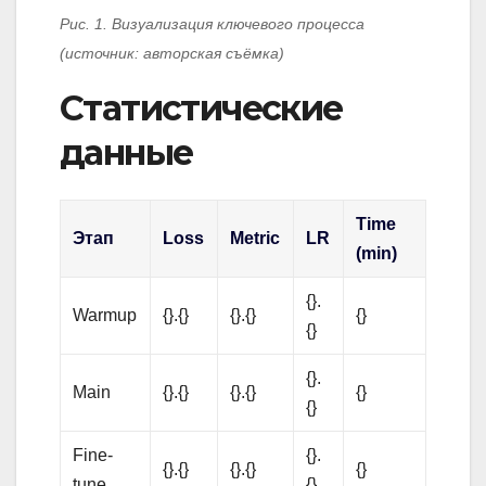
Рис. 1. Визуализация ключевого процесса
(источник: авторская съёмка)
Статистические
данные
Time
Этап
Loss
Metric
LR
(min)
{}.
Warmup
{}.{}
{}.{}
{}
{}
{}.
Main
{}.{}
{}.{}
{}
{}
Fine-
{}.
{}.{}
{}.{}
{}
tune
{}