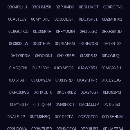
0BO4RLHU
0BOHM258
0BPJ04DK
0BSHJVOT
0C9RGFN6
0CA5T1U9
0CMYI0KC
0D38QEGH
0DCJSPJ1
0DZMHHX1
0E9GCHCU
0EZ05K4R
0FFYUM84
0FLIL6GQ
0FXF2MUD
0G363XJW
0GI31E0A
0GJSAH4M
0GRH7XSL
0H17NT32
0H7Y9RRM
0H9OI0N1
0HYK5SEI
0IA5RSJ3
0IF4Y4UQ
0IM5QCNL
0IUZL33Y
0J6YMSQ9
0JAWX05J
0JMG9NJH
0JX5HAPI
0JXDX9ZM
0K8I19RD
0KA2KHRR
0KCE9EJG
0KFC83WS
0KHXDLT8
0KO7R0BZ
0LA240G7
0LIQ91PM
0LPY3G1Z
0LTLQ0B4
0M40H0CT
0MCMJJJP
0N1LZI50
0NALSI2P
0NFM8HBQ
0O1D2CFA
0O3VCZC0
0OY5HHNM
0P2UDQV4
0P3WEUER
0PHNO5Y4
0PPJIUB7
0PUMEZB4