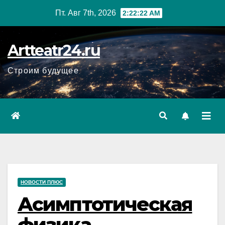
Перейти
Пт. Авг 7th, 2026
2:22:23 AM
к
содержанию
Artteatr24.ru
Строим будущее
НОВОСТИ ПЛЮС
Асимптотическая
физика