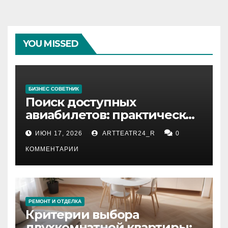
YOU MISSED
БИЗНЕС СОВЕТНИК
Поиск доступных
авиабилетов: практические
рекомендации
ИЮН 17, 2026
ARTTEATR24_R
0
КОММЕНТАРИИ
РЕМОНТ И ОТДЕЛКА
Критерии выбора
двухкомнатной квартиры: