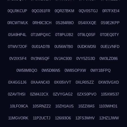
0QLRKCUP
0QO261FR
0QR27BKM
0QV0STGJ
0R7FXEI4
0RCWTWLK
0RH9C3CH
0S284R8O
0S4IXXQE
0S9E2KPP
0SA9HP4L
0T1MPQXC
0T8PUJB2
0T9LQ0SF
0TDEQ0TY
0TWV72OF
0U01AD7B
0U56W7B0
0UDKWD5I
0UELVNFD
0V2IXSF4
0V3N6SQF
0VJAC930
0VY5ZG3D
0W3LZD86
0W58MBQO
0W5D86N5
0W8SOPXW
0WY1BFPQ
0X4GG1J6
0XAANC43
0XI05VVT
0XLR0SZZ
0XW3VGXD
0ZAVTHSI
0ZM4J2CX
0ZVYGAG2
0ZXS0PVO
105XMS37
10LFO9CA
10SRNZZ2
10ZH1AUS
10ZZI8A5
1103WHO1
11MGVORK
11P2UCTJ
126I93O6
12FS3WHV
12HZ1JWW