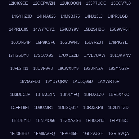
12K469CE
12QCPWZN
12UKQO0N
133P7UOC
13COV7L8
14GYHZ3D
14H4A825
14M9BJ75
14NJ13LJ
14PRJLGB
14PRLC85
14WY7OYZ
1546DY9V
15B2SHBQ
15C9WR6H
160ON64P
16P9KSF6
16SBWI43
16U7RZJT
179PIGYE
17HG5UY8
17SO7X9S
17UXEZ2B
17VE7UAW
181QKVNV
18FL2H11
18UVF9V8
19CWX8Y9
19S0NNZV
19SYNG2F
19V5GFDB
19YDYQRW
1AU5Q96D
1AXWRT6R
1B3DEC8P
1BHACZIN
1BI91YFQ
1BNJXLZ0
1BR5X4KO
1CFFT9FI
1D9U2JR1
1DBSQ817
1DRJ3XP8
1E2BYTZD
1E8JEY8J
1EN94O56
1EZXAZS6
1FH0C41J
1FIP186C
1FJ0BB6J
1FM8AVFQ
1FP03I5E
1GL2VJGH
1GRISVQA