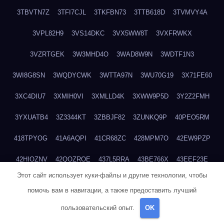
3TBVTN7Z
3TFI7CJL
3TKFBN73
3TTB618D
3TVMVY4A
3VPL82H9
3VS14DKC
3VX5WW8T
3VXFRWKX
3VZRTGEK
3W3MHD4O
3WAD8W9N
3WDTF1N3
3WI8G8SN
3WQDYCWK
3WTTA97N
3WU70G19
3X71FE60
3XC4DIU7
3XMIH0VI
3XMLLD4K
3XWW9P5D
3Y2Z2FMH
3YXUATB4
3Z3344KT
3ZBBJF82
3ZUNKQ9P
40PEO5RM
418TPYOG
41A6AQPI
41CR68ZC
428MPM7O
42EW9PZP
42HIOZNV
42QOZROE
437L5RRA
43BE766X
43EEF23E
Этот сайт использует куки-файлы и другие технологии, чтобы
43IP3TZ3
43OJ1AEY
43SSFXBJ
43U16JLC
43XY7A9N
помочь вам в навигации, а также предоставить лучший
441OKOJO
4474ZR0W
4489NF37
44AFGVXY
44CGH1H9
пользовательский опыт.
OK
44E14L85
44VA5KJF
44XI8AFW
45A3IPS9
4601IURZ