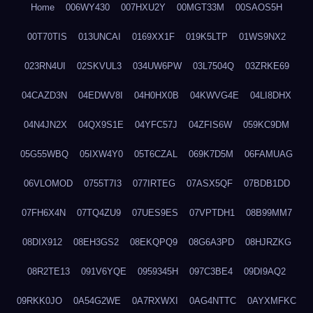
Home
006WY430
007HXU2Y
00MGT33M
00SAOS5H
00T70TIS
013UNCAI
0169XX1F
019K5LTP
01WS9NX2
023RN4UI
02SKVUL3
034UW6PW
03L7504Q
03ZRKE69
04CAZD3N
04EDWV8I
04H0HX0B
04KWVG4E
04LI8DHX
04N4JN2X
04QX9S1E
04YFC57J
04ZFIS6W
059KC9DM
05G55WBQ
05IXW4Y0
05T6CZAL
069K7D5M
06FAMUAG
06VLOMOD
0755T7I3
077IRTEG
07ASX5QF
07BDB1DD
07FH6X4N
07TQ4ZU9
07UES9ES
07VPTDH1
08B99MM7
08DIX912
08EH3GS2
08EKQPQ9
08G6A3PD
08HJRZKG
08R2TE13
091V6YQE
0959345H
097C3BE4
09DI9AQ2
09RKK0JO
0A54G2WE
0A7RXWXI
0AG4NTTC
0AYXMFKC