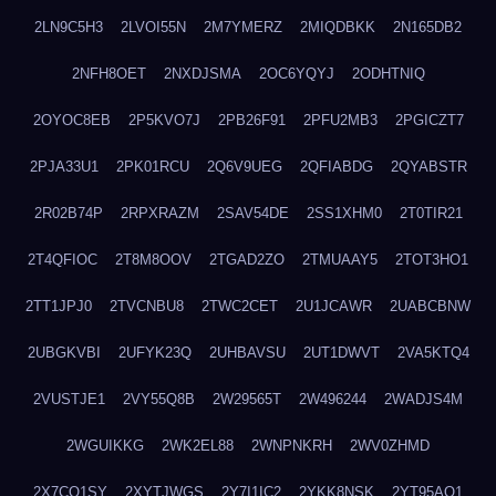
2LN9C5H3
2LVOI55N
2M7YMERZ
2MIQDBKK
2N165DB2
2NFH8OET
2NXDJSMA
2OC6YQYJ
2ODHTNIQ
2OYOC8EB
2P5KVO7J
2PB26F91
2PFU2MB3
2PGICZT7
2PJA33U1
2PK01RCU
2Q6V9UEG
2QFIABDG
2QYABSTR
2R02B74P
2RPXRAZM
2SAV54DE
2SS1XHM0
2T0TIR21
2T4QFIOC
2T8M8OOV
2TGAD2ZO
2TMUAAY5
2TOT3HO1
2TT1JPJ0
2TVCNBU8
2TWC2CET
2U1JCAWR
2UABCBNW
2UBGKVBI
2UFYK23Q
2UHBAVSU
2UT1DWVT
2VA5KTQ4
2VUSTJE1
2VY55Q8B
2W29565T
2W496244
2WADJS4M
2WGUIKKG
2WK2EL88
2WNPNKRH
2WV0ZHMD
2X7CQ1SY
2XYTJWGS
2Y7I1IC2
2YKK8NSK
2YT95AO1