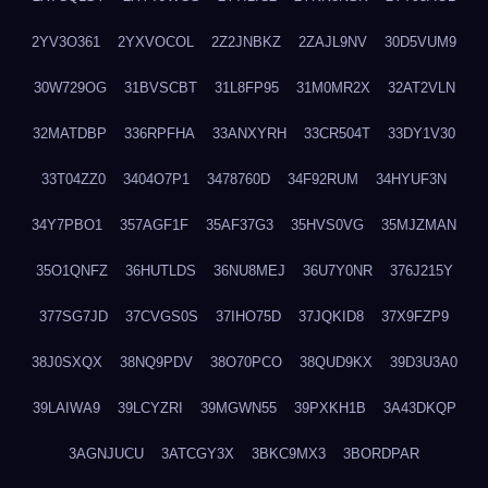
2YV3O361
2YXVOCOL
2Z2JNBKZ
2ZAJL9NV
30D5VUM9
30W729OG
31BVSCBT
31L8FP95
31M0MR2X
32AT2VLN
32MATDBP
336RPFHA
33ANXYRH
33CR504T
33DY1V30
33T04ZZ0
3404O7P1
3478760D
34F92RUM
34HYUF3N
34Y7PBO1
357AGF1F
35AF37G3
35HVS0VG
35MJZMAN
35O1QNFZ
36HUTLDS
36NU8MEJ
36U7Y0NR
376J215Y
377SG7JD
37CVGS0S
37IHO75D
37JQKID8
37X9FZP9
38J0SXQX
38NQ9PDV
38O70PCO
38QUD9KX
39D3U3A0
39LAIWA9
39LCYZRI
39MGWN55
39PXKH1B
3A43DKQP
3AGNJUCU
3ATCGY3X
3BKC9MX3
3BORDPAR