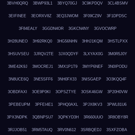
3BVH0QRQ
3BWP93L1
3BYQ70GJ
3C9KPDQV
3CL4BSMV
3EIFINEE
3EORXV8Z
3EQ3JWOM
3F09CZ9V
3F1DPDSC
3F84EALY
3GGDN4OR
3GKCN4NY
3GVOCWRP
3H28UNEO
3H92RKQ0
3HG56NHN
3HHJ1KQM
3HSTLPXX
3HSUVSEU
3JRQV2TE
3JX0QDYF
3LXYAX0G
3M0R5J0Y
3ME42K9J
3MOCREJ1
3MX1P1T9
3MYP6NEF
3N0IPODU
3N8UCE6Q
3NE5SFF6
3NH0FX33
3NISGAEP
3O3KQQ4F
3OBDFAXI
3OE9P0KI
3OPSZTYE
3OSK46GW
3P20H0VW
3PEBEUPM
3PFEI4E1
3PHQ0AXL
3PJX8KV3
3PWL81U6
3PX3NDPK
3QBNPSU7
3QPKYD3H
3R660UUO
3R8OBY8R
3RJJOB51
3RM5TAUQ
3RV0N612
3SRBQEDJ
3SXFZOBA