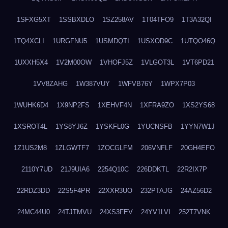
1SFXG5XT
1SSBXDLO
1SZ258AV
1T04TFO9
1T3A32QI
1TQ4XCLI
1URGFNU5
1USMDQTI
1USXOD9C
1UTQO46Q
1UXXH5X4
1V2M00OW
1VHOFJ5Z
1VLGOT3L
1VT6PD21
1VV8ZAHG
1W387VUY
1WFVB76Y
1WPX7P03
1WUHK6D4
1X9NP2FS
1XEHVF4N
1XFRA9ZO
1XS2YS68
1XSROT4L
1YS8YJ6Z
1YSKFL0G
1YUCNSFB
1YYN7W1J
1Z1US2M8
1ZLGWTF7
1ZOCGLFM
206VNFLF
20GH4EFO
2110Y7UD
21J9UIA6
2254Q10C
226DDKTL
22R2IX7P
22RDZ3DD
22S5F4PR
22XXR3UO
232PTAJG
24AZ56D2
24MC44U0
24TJTMVU
24XS3FEV
24YV1LVI
252T7VNK