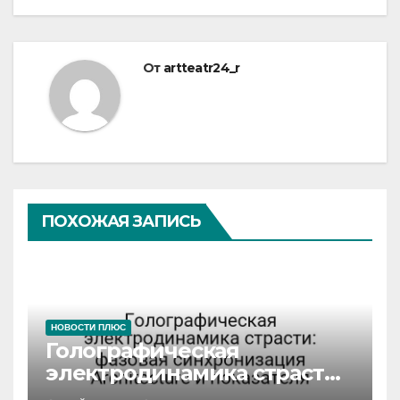
От
artteatr24_r
ПОХОЖАЯ ЗАПИСЬ
НОВОСТИ ПЛЮС
Голографическая
электродинамика страсти:
фазовая синхронизация