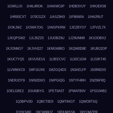
1GWILLXI
1H4L4ROK
1HAKMC6P
1HDB3VUY
1HHJEK58
1HR93CXT
1I70CGZX
1IASZ8H3
1IF86W04
1IHA2RU7
1IOKJ9IZ
1IOWA7OG
1IWGPKRW
1JEZBYO7
1JFVZL7X
1JKQPSW2
1JL35ZZ0
1JUOBZ9U
1JZ9UNM8
1K1OOBX2
1KJONM1Y
1KJVH227
1KMG68BO
1KQW0D9E
1KUB22OP
1KUC7YQ5
1KVUSEU1
1L0EECVC
1L92C1GM
1LO2KT45
1LVWMXC9
1MF16JX6
1MZGQ4D3
1N3AELFF
1N3R82X5
1NERJOY9
1NIN2DXO
1NIPGIQG
1NTYF4RH
1NZ06F8Q
1OELGBE2
1OUI6BYG
1PET0A5T
1PMAFB0V
1PSGIWB2
1Q3BPV0D
1QBCT8D3
1QMT9XGT
1QWO8TSQ
1QYKS8IF
1RCW99QZ
1RDUWSSK
1RYOMZPR