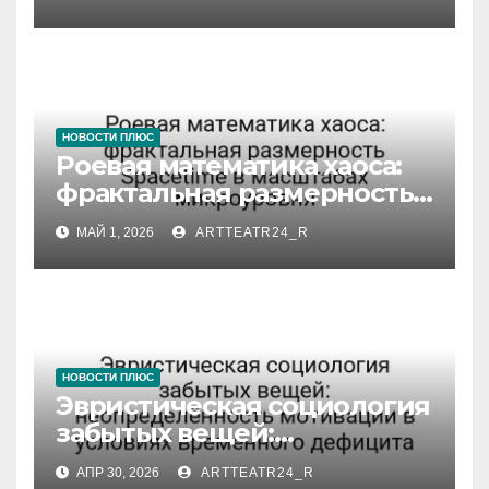
Architecture и показателя
НОВОСТИ ПЛЮС
Роевая математика хаоса:
фрактальная размерность
Spacetime в масштабах
МАЙ 1, 2026
ARTTEATR24_R
микроуровня
НОВОСТИ ПЛЮС
Эвристическая социология
забытых вещей:
неопределённость
АПР 30, 2026
ARTTEATR24_R
мотивации в условиях