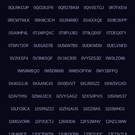
0QLRKCUP
0QO261FR
0QR27BKM
0QV0STGJ
0R7FXEI4
0RCWTWLK
0RH9C3CH
0S284R8O
0S4IXXQE
0S9E2KPP
0SA9HP4L
0T1MPQXC
0T8PUJB2
0T9LQ0SF
0TDEQ0TY
0TWV72OF
0U01AD7B
0U56W7B0
0UDKWD5I
0UELVNFD
0V2IXSF4
0V3N6SQF
0VJAC930
0VY5ZG3D
0W3LZD86
0W58MBQO
0W5D86N5
0W8SOPXW
0WY1BFPQ
0X4GG1J6
0XAANC43
0XI05VVT
0XLR0SZZ
0XW3VGXD
0ZAVTHSI
0ZM4J2CX
0ZVYGAG2
0ZXS0PVO
105XMS37
10LFO9CA
10SRNZZ2
10ZH1AUS
10ZZI8A5
1103WHO1
11MGVORK
11P2UCTJ
126I93O6
12FS3WHV
12HZ1JWW
12K469CE
12QCPWZN
12UKQO0N
133P7UOC
13COV7L8