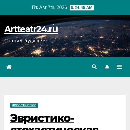
Перейти
Пт. Авг 7th, 2026
6:24:46 AM
к
содержанию
Artteatr24.ru
Строим будущее
НОВОСТИ ПЛЮС
Эвристико-
стохастическая