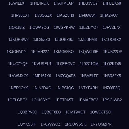
1GWILLXI
1H4L4ROK
1HAKMC6P
1HDB3VUY
1HHJEK58
1HR93CXT
1I70CGZX
1IASZ8H3
1IF86W04
1IHA2RU7
1IOKJ9IZ
1IOWA7OG
1IWGPKRW
1JEZBYO7
1JFVZL7X
1JKQPSW2
1JL35ZZ0
1JUOBZ9U
1JZ9UNM8
1K1OOBX2
1KJONM1Y
1KJVH227
1KMG68BO
1KQW0D9E
1KUB22OP
1KUC7YQ5
1KVUSEU1
1L0EECVC
1L92C1GM
1LO2KT45
1LVWMXC9
1MF16JX6
1MZGQ4D3
1N3AELFF
1N3R82X5
1NERJOY9
1NIN2DXO
1NIPGIQG
1NTYF4RH
1NZ06F8Q
1OELGBE2
1OUI6BYG
1PET0A5T
1PMAFB0V
1PSGIWB2
1Q3BPV0D
1QBCT8D3
1QMT9XGT
1QWO8TSQ
1QYKS8IF
1RCW99QZ
1RDUWSSK
1RYOMZPR