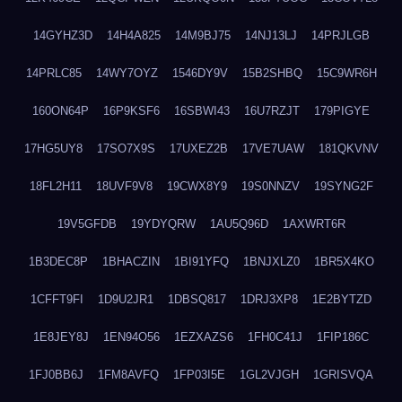
14GYHZ3D
14H4A825
14M9BJ75
14NJ13LJ
14PRJLGB
14PRLC85
14WY7OYZ
1546DY9V
15B2SHBQ
15C9WR6H
160ON64P
16P9KSF6
16SBWI43
16U7RZJT
179PIGYE
17HG5UY8
17SO7X9S
17UXEZ2B
17VE7UAW
181QKVNV
18FL2H11
18UVF9V8
19CWX8Y9
19S0NNZV
19SYNG2F
19V5GFDB
19YDYQRW
1AU5Q96D
1AXWRT6R
1B3DEC8P
1BHACZIN
1BI91YFQ
1BNJXLZ0
1BR5X4KO
1CFFT9FI
1D9U2JR1
1DBSQ817
1DRJ3XP8
1E2BYTZD
1E8JEY8J
1EN94O56
1EZXAZS6
1FH0C41J
1FIP186C
1FJ0BB6J
1FM8AVFQ
1FP03I5E
1GL2VJGH
1GRISVQA