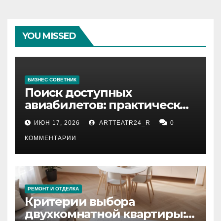
YOU MISSED
БИЗНЕС СОВЕТНИК
Поиск доступных
авиабилетов: практические
рекомендации
ИЮН 17, 2026
ARTTEATR24_R
0
КОММЕНТАРИИ
РЕМОНТ И ОТДЕЛКА
Критерии выбора
двухкомнатной квартиры: