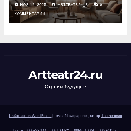
управления и уход
НОЯ 12, 2025
ARTTEATR24_R
0
КОММЕНТАРИИ
Artteatr24.ru
Строим будущее
Работает на WordPress
|
Тема: Newspaperex, автор
Themeansar
Home
006WY430
007HXU2Y
00MGT33M
00SAOS5H