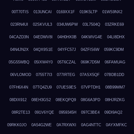
00T70TIS
013UNCAI
0169XX1F
019K5LTP
01WS9NX2
023RN4UI
02SKVUL3
034UW6PW
03L7504Q
03ZRKE69
04CAZD3N
04EDWV8I
04H0HX0B
04KWVG4E
04LI8DHX
04N4JN2X
04QX9S1E
04YFC57J
04ZFIS6W
059KC9DM
05G55WBQ
05IXW4Y0
05T6CZAL
069K7D5M
06FAMUAG
06VLOMOD
0755T7I3
077IRTEG
07ASX5QF
07BDB1DD
07FH6X4N
07TQ4ZU9
07UES9ES
07VPTDH1
08B99MM7
08DIX912
08EH3GS2
08EKQPQ9
08G6A3PD
08HJRZKG
08R2TE13
091V6YQE
0959345H
097C3BE4
09DI9AQ2
09RKK0JO
0A54G2WE
0A7RXWXI
0AG4NTTC
0AYXMFKC