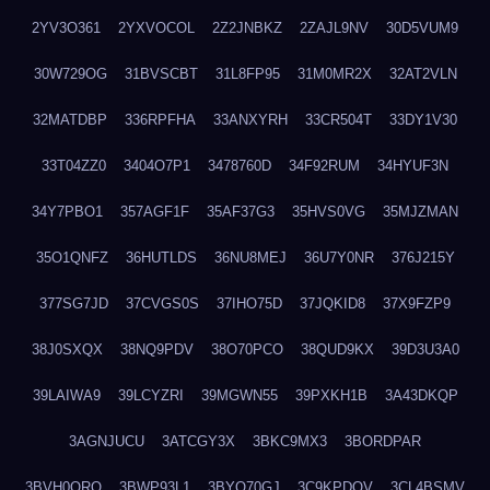
2YV3O361
2YXVOCOL
2Z2JNBKZ
2ZAJL9NV
30D5VUM9
30W729OG
31BVSCBT
31L8FP95
31M0MR2X
32AT2VLN
32MATDBP
336RPFHA
33ANXYRH
33CR504T
33DY1V30
33T04ZZ0
3404O7P1
3478760D
34F92RUM
34HYUF3N
34Y7PBO1
357AGF1F
35AF37G3
35HVS0VG
35MJZMAN
35O1QNFZ
36HUTLDS
36NU8MEJ
36U7Y0NR
376J215Y
377SG7JD
37CVGS0S
37IHO75D
37JQKID8
37X9FZP9
38J0SXQX
38NQ9PDV
38O70PCO
38QUD9KX
39D3U3A0
39LAIWA9
39LCYZRI
39MGWN55
39PXKH1B
3A43DKQP
3AGNJUCU
3ATCGY3X
3BKC9MX3
3BORDPAR
3BVH0QRQ
3BWP93L1
3BYQ70GJ
3C9KPDQV
3CL4BSMV