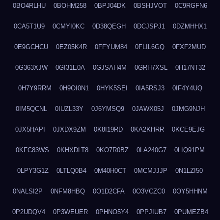
0BO4RLHU
0BOHM258
0BPJ04DK
0BSHJVOT
0C9RGFN6
0CA5T1U9
0CMYI0KC
0D38QEGH
0DCJSPJ1
0DZMHHX1
0E9GCHCU
0EZ05K4R
0FFYUM84
0FLIL6GQ
0FXF2MUD
0G363XJW
0GI31E0A
0GJSAH4M
0GRH7XSL
0H17NT32
0H7Y9RRM
0H9OI0N1
0HYK5SEI
0IA5RSJ3
0IF4Y4UQ
0IM5QCNL
0IUZL33Y
0J6YMSQ9
0JAWX05J
0JMG9NJH
0JX5HAPI
0JXDX9ZM
0K8I19RD
0KA2KHRR
0KCE9EJG
0KFC83WS
0KHXDLT8
0KO7R0BZ
0LA240G7
0LIQ91PM
0LPY3G1Z
0LTLQ0B4
0M40H0CT
0MCMJJJP
0N1LZI50
0NALSI2P
0NFM8HBQ
0O1D2CFA
0O3VCZC0
0OY5HHNM
0P2UDQV4
0P3WEUER
0PHNO5Y4
0PPJIUB7
0PUMEZB4