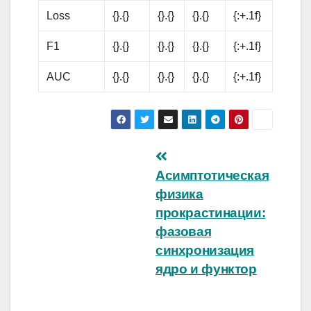
Loss
{}.{}
{}.{}
{}.{}
{:+.1f}
F1
{}.{}
{}.{}
{}.{}
{:+.1f}
AUC
{}.{}
{}.{}
{}.{}
{:+.1f}
Навигация
Асимптотическая
по
физика
записям
прокрастинации:
фазовая
синхронизация
ядро и функтор