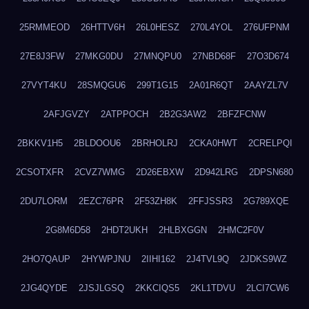
25RMMEOD
26HTTV6H
26L0HESZ
270L4YOL
276UFPNM
27E8J3FW
27MKG0DU
27MNQPU0
27NBD68F
27O3D674
27VYT4KU
28SMQGU6
299T1G15
2A01R6QT
2AAYZL7V
2AFJGVZY
2ATPPOCH
2B2G3AW2
2BFZFCNW
2BKKV1H5
2BLDOOU6
2BRHOLRJ
2CKA0HWT
2CRELPQI
2CSOTXFR
2CVZ7WMG
2D26EBXW
2D942LRG
2DPSN680
2DU7LORM
2EZC76PR
2F53ZH8K
2FFJSSR3
2G789XQE
2G8M6D58
2HDT2UKH
2HLBXGGN
2HMC2F0V
2HO7QAUP
2HYWPJNU
2IIHI162
2J4TVL9Q
2JDKS9WZ
2JG4QYDE
2JSJLGSQ
2KKCIQS5
2KL1TDVU
2LCI7CW6