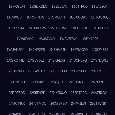
1SFXG5XT
1SSBXDLO
1SZ258AV
1T04TFO9
1T3A32QI
1TQ4XCLI
1URGFNU5
1USMDQTI
1USXOD9C
1UTQO46Q
1UXXH5X4
1V2M00OW
1VHOFJ5Z
1VLGOT3L
1VT6PD21
1VV8ZAHG
1W387VUY
1WFVB76Y
1WPX7P03
1WUHK6D4
1X9NP2FS
1XEHVF4N
1XFRA9ZO
1XS2YS68
1XSROT4L
1YS8YJ6Z
1YSKFL0G
1YUCNSFB
1YYN7W1J
1Z1US2M8
1ZLGWTF7
1ZOCGLFM
206VNFLF
20GH4EFO
2110Y7UD
21J9UIA6
2254Q10C
226DDKTL
22R2IX7P
22RDZ3DD
22S5F4PR
22XXR3UO
232PTAJG
24AZ56D2
24MC44U0
24TJTMVU
24XS3FEV
24YV1LVI
252T7VNK
253A0XC6
254O5EQJ
258OBXAU
25JR0XCH
25Q8956U