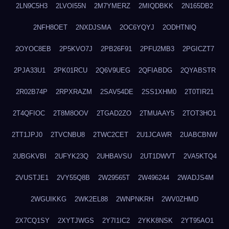
2LN9C5H3
2LVOI55N
2M7YMERZ
2MIQDBKK
2N165DB2
2NFH8OET
2NXDJSMA
2OC6YQYJ
2ODHTNIQ
2OYOC8EB
2P5KVO7J
2PB26F91
2PFU2MB3
2PGICZT7
2PJA33U1
2PK01RCU
2Q6V9UEG
2QFIABDG
2QYABSTR
2R02B74P
2RPXRAZM
2SAV54DE
2SS1XHM0
2T0TIR21
2T4QFIOC
2T8M8OOV
2TGAD2ZO
2TMUAAY5
2TOT3HO1
2TT1JPJ0
2TVCNBU8
2TWC2CET
2U1JCAWR
2UABCBNW
2UBGKVBI
2UFYK23Q
2UHBAVSU
2UT1DWVT
2VA5KTQ4
2VUSTJE1
2VY55Q8B
2W29565T
2W496244
2WADJS4M
2WGUIKKG
2WK2EL88
2WNPNKRH
2WV0ZHMD
2X7CQ1SY
2XYTJWGS
2Y7I1IC2
2YKK8NSK
2YT95AO1