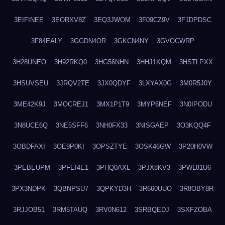
3EIFINEE
3EORXV8Z
3EQ3JWOM
3F09CZ9V
3F1DPDSC
3F84EALY
3GGDN4OR
3GKCN4NY
3GVOCWRP
3H28UNEO
3H92RKQ0
3HG56NHN
3HHJ1KQM
3HSTLPXX
3HSUVSEU
3JRQV2TE
3JX0QDYF
3LXYAX0G
3M0R5J0Y
3ME42K9J
3MOCREJ1
3MX1P1T9
3MYP6NEF
3N0IPODU
3N8UCE6Q
3NE5SFF6
3NH0FX33
3NISGAEP
3O3KQQ4F
3OBDFAXI
3OE9P0KI
3OPSZTYE
3OSK46GW
3P20H0VW
3PEBEUPM
3PFEI4E1
3PHQ0AXL
3PJX8KV3
3PWL81U6
3PX3NDPK
3QBNPSU7
3QPKYD3H
3R660UUO
3R8OBY8R
3RJJOB51
3RM5TAUQ
3RV0N612
3SRBQEDJ
3SXFZOBA