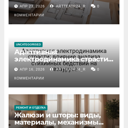
планировка, площадь,
АПР 23, 2026
ARTTEATR24_R
0
состояние и документация
КОММЕНТАРИИ
UNCATEGORISED
Адаптивная
электродинамика страсти:
влияние анализа
АПР 16, 2026
ARTTEATR24_R
0
стихийных бедствий на
тезауруса
КОММЕНТАРИИ
РЕМОНТ И ОТДЕЛКА
Жалюзи и шторы: виды,
материалы, механизмы