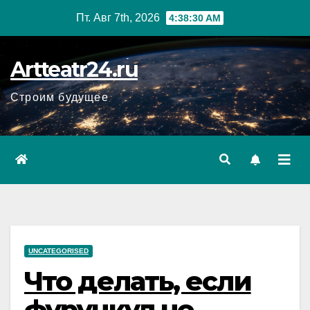
Перейти
Пт. Авг 7th, 2026
4:38:32 AM
к
содержанию
Artteatr24.ru
Строим будущее
UNCATEGORISED
Что делать, если
фурункул не