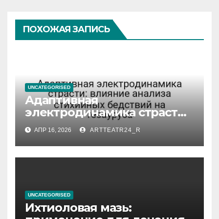
ПОХОЖАЯ ЗАПИСЬ
UNCATEGORISED
Адаптивная
электродинамика страсти:
влияние анализа
АПР 16, 2026
ARTTEATR24_R
стихийных бедствий на
тезауруса
UNCATEGORISED
Ихтиоловая мазь: