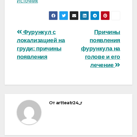
Источник
Навигация
Фурункул с
Причины
локализацией на
появления
по
груди: причины
фурункула на
записям
появления
голове и его
лечение
От
artteatr24_r