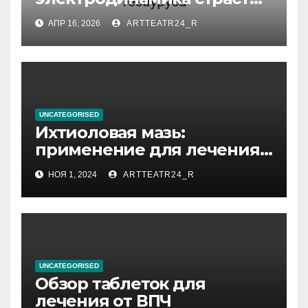
влияние анализа
АПР 16, 2026
ARTTEATR24_R
стихийных бедствий на
тезауруса
UNCATEGORISED
Ихтиоловая мазь:
применение для лечения
фурункулов
НОЯ 1, 2024
ARTTEATR24_R
UNCATEGORISED
Обзор таблеток для
лечения от ВПЧ