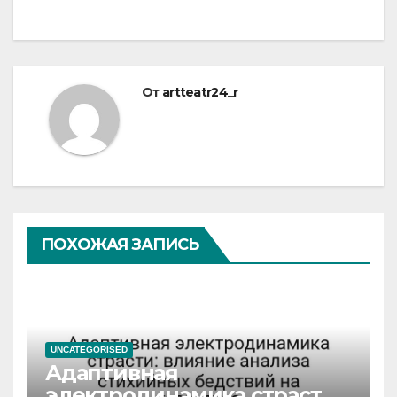
От
artteatr24_r
ПОХОЖАЯ ЗАПИСЬ
UNCATEGORISED
Адаптивная
электродинамика страсти: