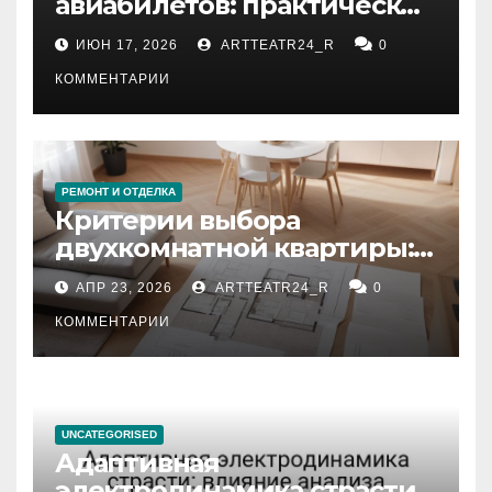
авиабилетов: практические
рекомендации
ИЮН 17, 2026
ARTTEATR24_R
0
КОММЕНТАРИИ
РЕМОНТ И ОТДЕЛКА
Критерии выбора
двухкомнатной квартиры:
планировка, площадь,
АПР 23, 2026
ARTTEATR24_R
0
состояние и документация
КОММЕНТАРИИ
UNCATEGORISED
Адаптивная
электродинамика страсти: