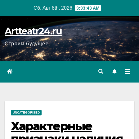
Перейти
Сб. Авг 8th, 2026
3:33:44 AM
к
содержанию
Artteatr24.ru
Строим будущее
UNCATEGORISED
Характерные
признаки наличия