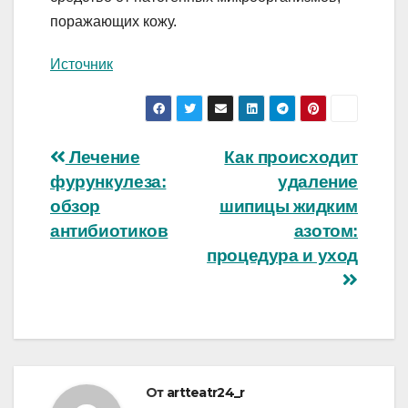
поражающих кожу.
Источник
Навигация
Лечение
Как происходит
фурункулеза:
удаление
по
обзор
шипицы жидким
записям
антибиотиков
азотом:
процедура и уход
От
artteatr24_r