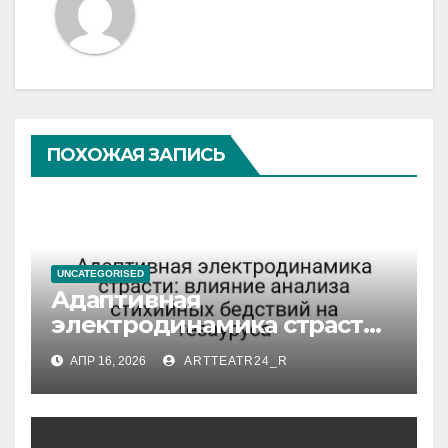
ПОХОЖАЯ ЗАПИСЬ
UNCATEGORISED
Адаптивная
электродинамика страсти:
влияние анализа
АПР 16, 2026
ARTTEATR24_R
стихийных бедствий на
тезауруса