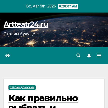
Перейти
Вс. Авг 9th, 2026
6:28:08 AM
к
содержанию
Artteatr24.ru
Строим будущее
СТРОИМ ДОМ САМИ
Как правильно
выбрать и