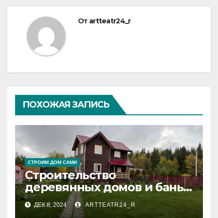
От
artteatr24_r
ПОХОЖАЯ ЗАПИСЬ
СТРОИМ ДОМ САМИ
Строительство
деревянных домов и бань
под ключ: преимущества и
ДЕК 8, 2024
ARTTEATR24_R
этапы