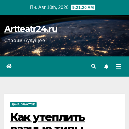
Перейти
Пн. Авг 10th, 2026
9:21:21 AM
к
содержанию
Artteatr24.ru
Строим будущее
ДАЧА, УЧАСТОК
Как утеплить
разные типы