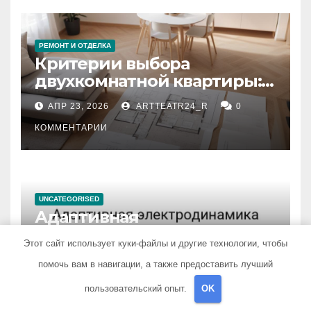
РЕМОНТ И ОТДЕЛКА
Критерии выбора
двухкомнатной квартиры:
планировка, площадь,
АПР 23, 2026
ARTTEATR24_R
0
состояние и документация
КОММЕНТАРИИ
UNCATEGORISED
Адаптивная
электродинамика страсти:
Этот сайт использует куки-файлы и другие технологии, чтобы
влияние анализа
АПР 16, 2026
ARTTEATR24_R
0
помочь вам в навигации, а также предоставить лучший
стихийных бедствий на
тезауруса
КОММЕНТАРИИ
пользовательский опыт.
OK