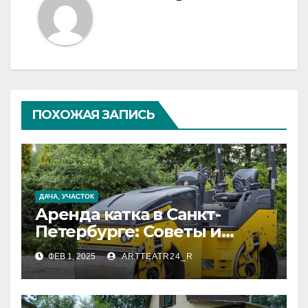
ПОХОЖАЯ ЗАПИСЬ
ДАЧА, УЧАСТОК
Аренда катка в Санкт-
Петербурге: Советы и
Рекомендации
ФЕВ 1, 2025
ARTTEATR24_R