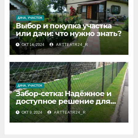
ДАЧА, УЧАСТОК
Выбор и покупка участка
или дачи: что нужно знать?
ОКТ 14, 2024
ARTTEATR24_R
ДАЧА, УЧАСТОК
Забор-сетка: Надёжное и
доступное решение для
вашего участка
ОКТ 9, 2024
ARTTEATR24_R