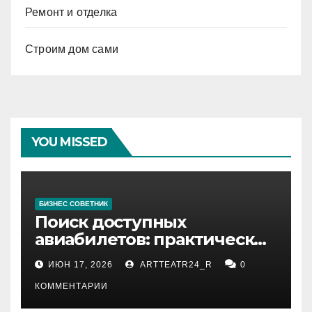
Ремонт и отделка
Строим дом сами
YOU MISSED
БИЗНЕС СОВЕТНИК
Поиск доступных
авиабилетов: практические
рекомендации
ИЮН 17, 2026
ARTTEATR24_R
0
КОММЕНТАРИИ