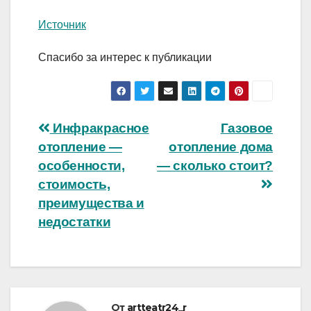
Источник
Спасибо за интерес к публикации
Навигация
Инфракрасное
Газовое
отопление —
отопление дома
по
особенности,
— сколько стоит?
записям
стоимость,
преимущества и
недостатки
От
artteatr24_r