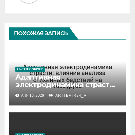
ПОХОЖАЯ ЗАПИСЬ
UNCATEGORISED
Адаптивная
электродинамика страсти:
влияние анализа
АПР 16, 2026
ARTTEATR24_R
стихийных бедствий на
тезауруса