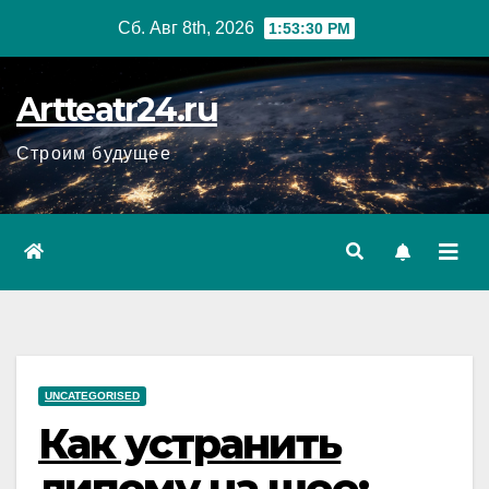
Перейти
Сб. Авг 8th, 2026
1:53:31 PM
к
содержанию
Artteatr24.ru
Строим будущее
UNCATEGORISED
Как устранить
липому на шее: