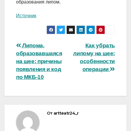
образования липом.
Источник
Навигация
Липома,
Как убрать
образовавшаяся
липому на шее:
по
на шее: причины
особенности
записям
появления и код
операции
по МКБ-10
От
artteatr24_r