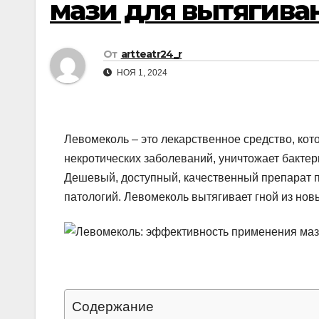
мази для вытягива
р
p
а
p
в
От
artteatr24_r
и
НОЯ 1, 2024
т
ь
Левомеколь – это лекарственное средство, ко
некротических заболеваний, уничтожает бакте
Дешевый, доступный, качественный препарат п
патологий. Левомеколь вытягивает гной из нов
Содержание