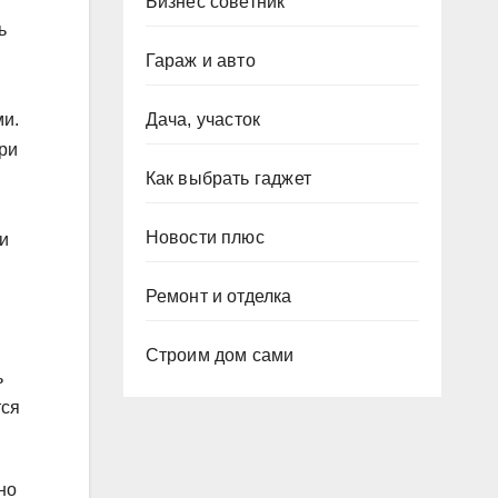
Бизнес советник
ь
Гараж и авто
Дача, участок
ми.
ри
Как выбрать гаджет
Новости плюс
и
Ремонт и отделка
я
Строим дом сами
ь
тся
но