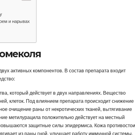
у
оем и нарывах
вомеколя
 двух активных компонентов. В состав препарата входит
дство:
тва, который действует в двух направлениях. Вещество
ней, клеток. Под влиянием препарата происходит снижение
ное очищение раны от некротических тканей, вытягивание
ние метилурацила положительно действует на местный
 повышаются защитные силы эпидермиса. Кожа противостои
гивает из раны гной, улучшает работу иммунной системы.