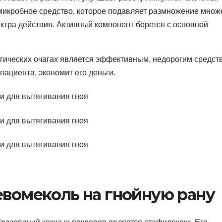
микробное средство, которое подавляет размножение множ
ектра действия. Активный компонент борется с основной
огических очагах является эффективным, недорогим средст
ациента, экономит его деньги.
евомеколь на гнойную рану