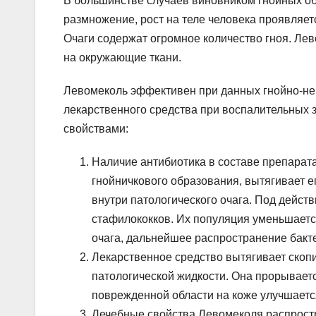
В большинстве случаев виновником гнойных об
размножение, рост на теле человека проявляет
Очаги содержат огромное количество гноя. Ле
на окружающие ткани.
Левомеколь эффективен при данных гнойно-не
лекарственного средства при воспалительных 
свойствами:
Наличие антибиотика в составе препарат
гнойничкового образования, вытягивает 
внутри патологического очага. Под дейст
стафилококков. Их популяция уменьшает
очага, дальнейшее распространение бакт
Лекарственное средство вытягивает скоп
патологической жидкости. Она прорываетс
поврежденной области на коже улучшаетс
Лечебные свойства Левомеколя распрост