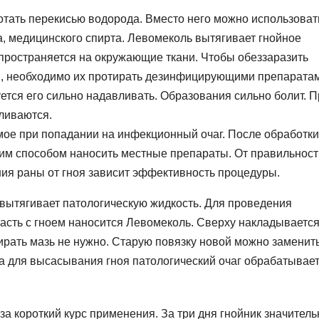
отать перекисью водорода. Вместо него можно использоват
а, медицинского спирта. Левомеколь вытягивает гнойное
ространяется на окружающие ткани. Чтобы обеззаразить
ки, необходимо их протирать дезинфицирующими препарата
тся его сильно надавливать. Образования сильно болит. П
ливаются.
ое при попадании на инфекционный очаг. После обработки
ким способом наносить местные препараты. От правильност
ия раны от гноя зависит эффективность процедуры.
вытягивает патологическую жидкость. Для проведения
ласть с гноем наносится Левомеколь. Сверху накладываетс
ирать мазь не нужно. Старую повязку новой можно заменит
а для высасывания гноя патологический очаг обрабатывае
 короткий курс применения. За три дня гнойник значитель