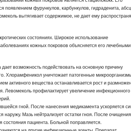
разований кожных покровов является стафилококк. Его
ся появлением фурункулов, карбункулов, гидраденита, абсц
вомеколь вытягивает содержимое, не дает ему распростран
кротических состояниях. Широкое использование
заболеваниях кожных покровов объясняется его лечебными
а дает возможность подействовать на основную причину
его. Хлорамфеникол уничтожает патогенные микроорганизм
вием активного вещества останавливается рост и размноже
ся. Левомеколь профилактирует увеличение инфекционного
ерий.
ившейся гной. После нанесения медикамента ускоряется си
я наружу. Мазь нейтрализует остатки гноя. После очищения
я состояния пациента. Больной поправляется.
раняются на другие инфекционные агенты. Препарат