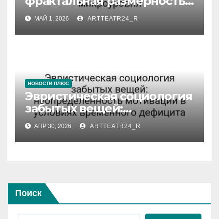
фрактальная размерность
Spacetime в масштабах
МАЙ 1, 2026
ARTTEATR24_R
микроуровня
НОВОСТИ ПЛЮС
Эвристическая социология
забытых вещей:
неопределённость
АПР 30, 2026
ARTTEATR24_R
мотивации в условиях
временного дефицита
Поиск