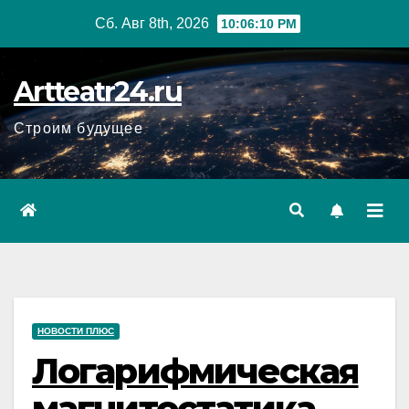
Перейти
Сб. Авг 8th, 2026
10:06:12 PM
к
содержанию
Artteatr24.ru
Строим будущее
НОВОСТИ ПЛЮС
Логарифмическая
магнитостатика