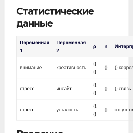
Статистические
данные
Переменная
Переменная
ρ
n
Интерп
1
2
{}.
внимание
креативность
{}
{} корр
{}
{}.
стресс
инсайт
{}
{} связь
{}
{}.
стресс
усталость
{}
отсутст
{}