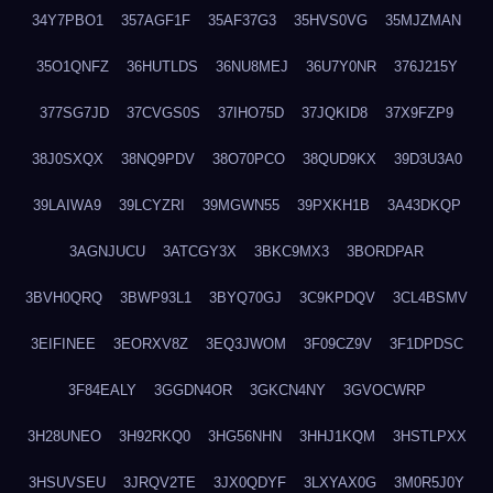
34Y7PBO1
357AGF1F
35AF37G3
35HVS0VG
35MJZMAN
35O1QNFZ
36HUTLDS
36NU8MEJ
36U7Y0NR
376J215Y
377SG7JD
37CVGS0S
37IHO75D
37JQKID8
37X9FZP9
38J0SXQX
38NQ9PDV
38O70PCO
38QUD9KX
39D3U3A0
39LAIWA9
39LCYZRI
39MGWN55
39PXKH1B
3A43DKQP
3AGNJUCU
3ATCGY3X
3BKC9MX3
3BORDPAR
3BVH0QRQ
3BWP93L1
3BYQ70GJ
3C9KPDQV
3CL4BSMV
3EIFINEE
3EORXV8Z
3EQ3JWOM
3F09CZ9V
3F1DPDSC
3F84EALY
3GGDN4OR
3GKCN4NY
3GVOCWRP
3H28UNEO
3H92RKQ0
3HG56NHN
3HHJ1KQM
3HSTLPXX
3HSUVSEU
3JRQV2TE
3JX0QDYF
3LXYAX0G
3M0R5J0Y