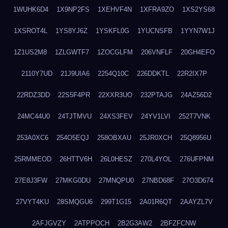
1WUHK6D4
1X9NP2FS
1XEHVF4N
1XFRA9ZO
1XS2YS68
1XSROT4L
1YS8YJ6Z
1YSKFL0G
1YUCNSFB
1YYN7W1J
1Z1US2M8
1ZLGWTF7
1ZOCGLFM
206VNFLF
20GH4EFO
2110Y7UD
21J9UIA6
2254Q10C
226DDKTL
22R2IX7P
22RDZ3DD
22S5F4PR
22XXR3UO
232PTAJG
24AZ56D2
24MC44U0
24TJTMVU
24XS3FEV
24YV1LVI
252T7VNK
253A0XC6
254O5EQJ
258OBXAU
25JR0XCH
25Q8956U
25RMMEOD
26HTTV6H
26L0HESZ
270L4YOL
276UFPNM
27E8J3FW
27MKG0DU
27MNQPU0
27NBD68F
27O3D674
27VYT4KU
28SMQGU6
299T1G15
2A01R6QT
2AAYZL7V
2AFJGVZY
2ATPPOCH
2B2G3AW2
2BFZFCNW