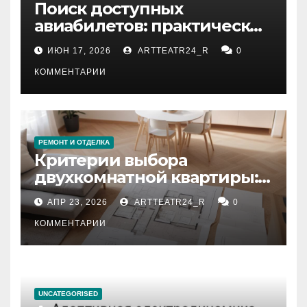
Поиск доступных
авиабилетов: практические
рекомендации
ИЮН 17, 2026
ARTTEATR24_R
0
КОММЕНТАРИИ
РЕМОНТ И ОТДЕЛКА
Критерии выбора
двухкомнатной квартиры:
планировка, площадь,
АПР 23, 2026
ARTTEATR24_R
0
состояние и документация
КОММЕНТАРИИ
UNCATEGORISED