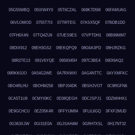
05G55WBQ
05IXW4Y0
05T6CZAL
069K7D5M
06FAMUAG
06VLOMOD
0755T7I3
077IRTEG
07ASX5QF
07BDB1DD
07FH6X4N
07TQ4ZU9
07UES9ES
07VPTDH1
08B99MM7
08DIX912
08EH3GS2
08EKQPQ9
08G6A3PD
08HJRZKG
08R2TE13
091V6YQE
0959345H
097C3BE4
09DI9AQ2
09RKK0JO
0A54G2WE
0A7RXWXI
0AG4NTTC
0AYXMFKC
0BO4RLHU
0BOHM258
0BPJ04DK
0BSHJVOT
0C9RGFN6
0CA5T1U9
0CMYI0KC
0D38QEGH
0DCJSPJ1
0DZMHHX1
0E9GCHCU
0EZ05K4R
0FFYUM84
0FLIL6GQ
0FXF2MUD
0G363XJW
0GI31E0A
0GJSAH4M
0GRH7XSL
0H17NT32