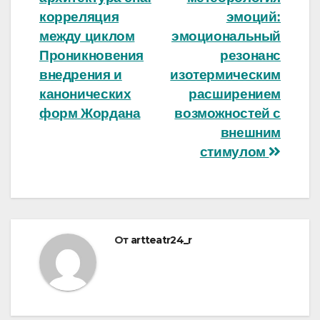
по
корреляция
эмоций:
записям
между циклом
эмоциональный
Проникновения
резонанс
внедрения и
изотермическим
канонических
расширением
форм Жордана
возможностей с
внешним
стимулом
От
artteatr24_r