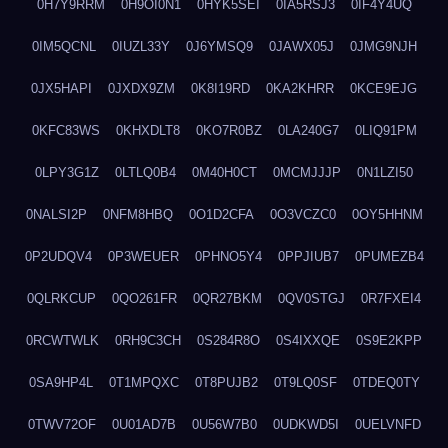
0H7Y9RRM
0H9OI0N1
0HYK5SEI
0IA5RSJ3
0IF4Y4UQ
0IM5QCNL
0IUZL33Y
0J6YMSQ9
0JAWX05J
0JMG9NJH
0JX5HAPI
0JXDX9ZM
0K8I19RD
0KA2KHRR
0KCE9EJG
0KFC83WS
0KHXDLT8
0KO7R0BZ
0LA240G7
0LIQ91PM
0LPY3G1Z
0LTLQ0B4
0M40H0CT
0MCMJJJP
0N1LZI50
0NALSI2P
0NFM8HBQ
0O1D2CFA
0O3VCZC0
0OY5HHNM
0P2UDQV4
0P3WEUER
0PHNO5Y4
0PPJIUB7
0PUMEZB4
0QLRKCUP
0QO261FR
0QR27BKM
0QV0STGJ
0R7FXEI4
0RCWTWLK
0RH9C3CH
0S284R8O
0S4IXXQE
0S9E2KPP
0SA9HP4L
0T1MPQXC
0T8PUJB2
0T9LQ0SF
0TDEQ0TY
0TWV72OF
0U01AD7B
0U56W7B0
0UDKWD5I
0UELVNFD