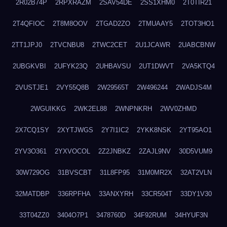
2R02B74P
2RPXRAZM
2SAV54DE
2SS1XHM0
2T0TIR21
2T4QFIOC
2T8M8OOV
2TGAD2ZO
2TMUAAY5
2TOT3HO1
2TT1JPJ0
2TVCNBU8
2TWC2CET
2U1JCAWR
2UABCBNW
2UBGKVBI
2UFYK23Q
2UHBAVSU
2UT1DWVT
2VA5KTQ4
2VUSTJE1
2VY55Q8B
2W29565T
2W496244
2WADJS4M
2WGUIKKG
2WK2EL88
2WNPNKRH
2WV0ZHMD
2X7CQ1SY
2XYTJWGS
2Y7I1IC2
2YKK8NSK
2YT95AO1
2YV3O361
2YXVOCOL
2Z2JNBKZ
2ZAJL9NV
30D5VUM9
30W729OG
31BVSCBT
31L8FP95
31M0MR2X
32AT2VLN
32MATDBP
336RPFHA
33ANXYRH
33CR504T
33DY1V30
33T04ZZ0
3404O7P1
3478760D
34F92RUM
34HYUF3N