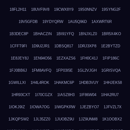
18FL2H11
18UVF9V8
19CWX8Y9
19S0NNZV
19SYNG2F
19V5GFDB
19YDYQRW
1AU5Q96D
1AXWRT6R
1B3DEC8P
1BHACZIN
1BI91YFQ
1BNJXLZ0
1BR5X4KO
1CFFT9FI
1D9U2JR1
1DBSQ817
1DRJ3XP8
1E2BYTZD
1E8JEY8J
1EN94O56
1EZXAZS6
1FH0C41J
1FIP186C
1FJ0BB6J
1FM8AVFQ
1FP03I5E
1GL2VJGH
1GRISVQA
1GWILLXI
1H4L4ROK
1HAKMC6P
1HDB3VUY
1HHJEK58
1HR93CXT
1I70CGZX
1IASZ8H3
1IF86W04
1IHA2RU7
1IOKJ9IZ
1IOWA7OG
1IWGPKRW
1JEZBYO7
1JFVZL7X
1JKQPSW2
1JL35ZZ0
1JUOBZ9U
1JZ9UNM8
1K1OOBX2