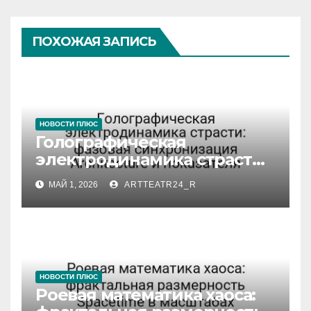
ПОХОЖАЯ ЗАПИСЬ
НОВОСТИ ПЛЮС
Голографическая
электродинамика страсти:
фазовая синхронизация
МАЙ 1, 2026
ARTTEATR24_R
Architecture и показателя
НОВОСТИ ПЛЮС
Роевая математика хаоса: