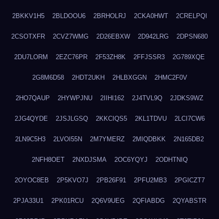
2BKKV1H5
2BLDOOU6
2BRHOLRJ
2CKA0HWT
2CRELPQI
2CSOTXFR
2CVZ7WMG
2D26EBXW
2D942LRG
2DPSN680
2DU7LORM
2EZC76PR
2F53ZH8K
2FFJSSR3
2G789XQE
2G8M6D58
2HDT2UKH
2HLBXGGN
2HMC2F0V
2HO7QAUP
2HYWPJNU
2IIHI162
2J4TVL9Q
2JDKS9WZ
2JG4QYDE
2JSJLGSQ
2KKCIQS5
2KL1TDVU
2LCI7CW6
2LN9C5H3
2LVOI55N
2M7YMERZ
2MIQDBKK
2N165DB2
2NFH8OET
2NXDJSMA
2OC6YQYJ
2ODHTNIQ
2OYOC8EB
2P5KVO7J
2PB26F91
2PFU2MB3
2PGICZT7
2PJA33U1
2PK01RCU
2Q6V9UEG
2QFIABDG
2QYABSTR