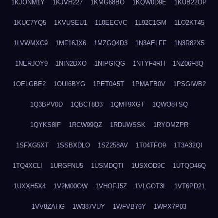
1KJONM1Y
1KJVH227
1KMG68BO
1KQW0D9E
1KUB22OP
1KUC7YQ5
1KVUSEU1
1L0EECVC
1L92C1GM
1LO2KT45
1LVWMXC9
1MF16JX6
1MZGQ4D3
1N3AELFF
1N3R82X5
1NERJOY9
1NIN2DXO
1NIPGIQG
1NTYF4RH
1NZ06F8Q
1OELGBE2
1OUI6BYG
1PET0A5T
1PMAFB0V
1PSGIWB2
1Q3BPV0D
1QBCT8D3
1QMT9XGT
1QWO8TSQ
1QYKS8IF
1RCW99QZ
1RDUWSSK
1RYOMZPR
1SFXG5XT
1SSBXDLO
1SZ258AV
1T04TFO9
1T3A32QI
1TQ4XCLI
1URGFNU5
1USMDQTI
1USXOD9C
1UTQO46Q
1UXXH5X4
1V2M00OW
1VHOFJ5Z
1VLGOT3L
1VT6PD21
1VV8ZAHG
1W387VUY
1WFVB76Y
1WPX7P03