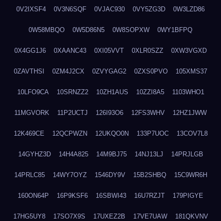
0V2IXSF4
0V3N6SQF
0VJAC930
0VY5ZG3D
0W3LZD86
0W58MBQO
0W5D86N5
0W8SOPXW
0WY1BFPQ
0X4GG1J6
0XAANC43
0XI05VVT
0XLR0SZZ
0XW3VGXD
0ZAVTHSI
0ZM4J2CX
0ZVYGAG2
0ZXS0PVO
105XMS37
10LFO9CA
10SRNZZ2
10ZH1AUS
10ZZI8A5
1103WHO1
11MGVORK
11P2UCTJ
126I93O6
12FS3WHV
12HZ1JWW
12K469CE
12QCPWZN
12UKQO0N
133P7UOC
13COV7L8
14GYHZ3D
14H4A825
14M9BJ75
14NJ13LJ
14PRJLGB
14PRLC85
14WY7OYZ
1546DY9V
15B2SHBQ
15C9WR6H
160ON64P
16P9KSF6
16SBWI43
16U7RZJT
179PIGYE
17HG5UY8
17SO7X9S
17UXEZ2B
17VE7UAW
181QKVNV