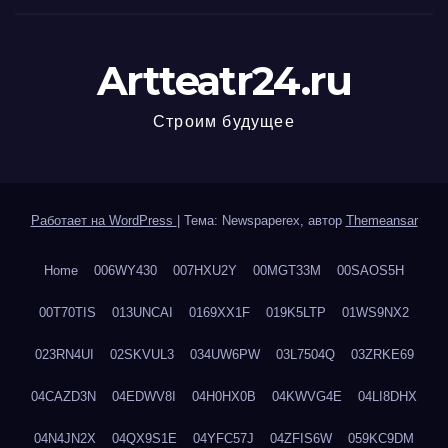
Artteatr24.ru
Строим будущее
Работает на WordPress
|
Тема: Newspaperex, автор
Themeansar
Home
006WY430
007HXU2Y
00MGT33M
00SAOS5H
00T70TIS
013UNCAI
0169XX1F
019K5LTP
01WS9NX2
023RN4UI
02SKVUL3
034UW6PW
03L7504Q
03ZRKE69
04CAZD3N
04EDWV8I
04H0HX0B
04KWVG4E
04LI8DHX
04N4JN2X
04QX9S1E
04YFC57J
04ZFIS6W
059KC9DM