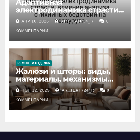
Адаптивная
электродинамика страсти:
влияние анализа
АПР 16, 2026
ARTTEATR24_R
0
стихийных бедствий на
тезауруса
КОММЕНТАРИИ
РЕМОНТ И ОТДЕЛКА
Жалюзи и шторы: виды,
материалы, механизмы
управления и уход
НОЯ 12, 2025
ARTTEATR24_R
0
КОММЕНТАРИИ