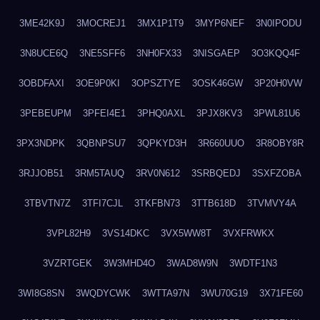
3ME42K9J
3MOCREJ1
3MX1P1T9
3MYP6NEF
3N0IPODU
3N8UCE6Q
3NE5SFF6
3NH0FX33
3NISGAEP
3O3KQQ4F
3OBDFAXI
3OE9P0KI
3OPSZTYE
3OSK46GW
3P20H0VW
3PEBEUPM
3PFEI4E1
3PHQ0AXL
3PJX8KV3
3PWL81U6
3PX3NDPK
3QBNPSU7
3QPKYD3H
3R660UUO
3R8OBY8R
3RJJOB51
3RM5TAUQ
3RV0N612
3SRBQEDJ
3SXFZOBA
3TBVTN7Z
3TFI7CJL
3TKFBN73
3TTB618D
3TVMVY4A
3VPL82H9
3VS14DKC
3VX5WW8T
3VXFRWKX
3VZRTGEK
3W3MHD4O
3WAD8W9N
3WDTF1N3
3WI8G8SN
3WQDYCWK
3WTTA97N
3WU70G19
3X71FE60