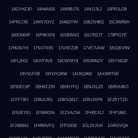
14GYHZ3D
14H4A825
14M9BJ75
14NJ13LJ
14PRJLGB
14PRLC85
14WY7OYZ
1546DY9V
15B2SHBQ
15C9WR6H
160ON64P
16P9KSF6
16SBWI43
16U7RZJT
179PIGYE
17HG5UY8
17SO7X9S
17UXEZ2B
17VE7UAW
181QKVNV
18FL2H11
18UVF9V8
19CWX8Y9
19S0NNZV
19SYNG2F
19V5GFDB
19YDYQRW
1AU5Q96D
1AXWRT6R
1B3DEC8P
1BHACZIN
1BI91YFQ
1BNJXLZ0
1BR5X4KO
1CFFT9FI
1D9U2JR1
1DBSQ817
1DRJ3XP8
1E2BYTZD
1E8JEY8J
1EN94O56
1EZXAZS6
1FH0C41J
1FIP186C
1FJ0BB6J
1FM8AVFQ
1FP03I5E
1GL2VJGH
1GRISVQA