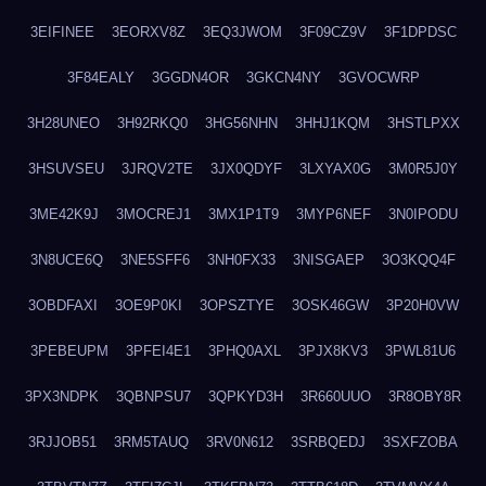
3EIFINEE
3EORXV8Z
3EQ3JWOM
3F09CZ9V
3F1DPDSC
3F84EALY
3GGDN4OR
3GKCN4NY
3GVOCWRP
3H28UNEO
3H92RKQ0
3HG56NHN
3HHJ1KQM
3HSTLPXX
3HSUVSEU
3JRQV2TE
3JX0QDYF
3LXYAX0G
3M0R5J0Y
3ME42K9J
3MOCREJ1
3MX1P1T9
3MYP6NEF
3N0IPODU
3N8UCE6Q
3NE5SFF6
3NH0FX33
3NISGAEP
3O3KQQ4F
3OBDFAXI
3OE9P0KI
3OPSZTYE
3OSK46GW
3P20H0VW
3PEBEUPM
3PFEI4E1
3PHQ0AXL
3PJX8KV3
3PWL81U6
3PX3NDPK
3QBNPSU7
3QPKYD3H
3R660UUO
3R8OBY8R
3RJJOB51
3RM5TAUQ
3RV0N612
3SRBQEDJ
3SXFZOBA