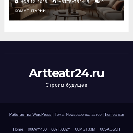
НОЯ 12, 2025
ARTTEATR24_R
0
КОММЕНТАРИИ
Artteatr24.ru
Строим будущее
Работает на WordPress
|
Тема: Newspaperex, автор
Themeansar
Home
006WY430
007HXU2Y
00MGT33M
00SAOS5H