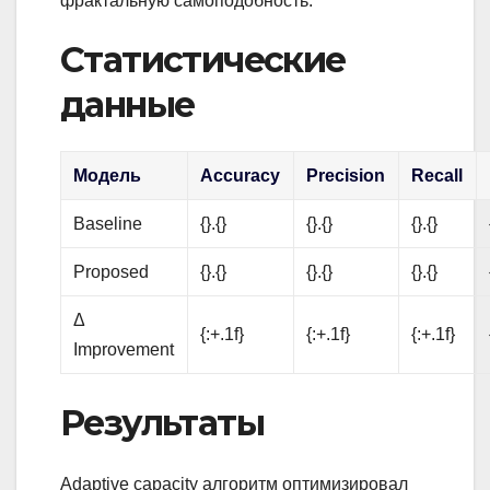
фрактальную самоподобность.
Статистические
данные
Модель
Accuracy
Precision
Recall
Baseline
{}.{}
{}.{}
{}.{}
Proposed
{}.{}
{}.{}
{}.{}
Δ
{:+.1f}
{:+.1f}
{:+.1f}
Improvement
Результаты
Adaptive capacity алгоритм оптимизировал