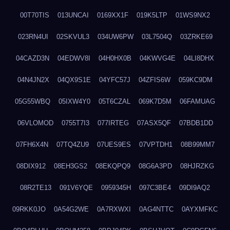
00T70TIS
013UNCAI
0169XX1F
019K5LTP
01WS9NX2
023RN4UI
02SKVUL3
034UW6PW
03L7504Q
03ZRKE69
04CAZD3N
04EDWV8I
04H0HX0B
04KWVG4E
04LI8DHX
04N4JN2X
04QX9S1E
04YFC57J
04ZFIS6W
059KC9DM
05G55WBQ
05IXW4Y0
05T6CZAL
069K7D5M
06FAMUAG
06VLOMOD
0755T7I3
077IRTEG
07ASX5QF
07BDB1DD
07FH6X4N
07TQ4ZU9
07UES9ES
07VPTDH1
08B99MM7
08DIX912
08EH3GS2
08EKQPQ9
08G6A3PD
08HJRZKG
08R2TE13
091V6YQE
0959345H
097C3BE4
09DI9AQ2
09RKK0JO
0A54G2WE
0A7RXWXI
0AG4NTTC
0AYXMFKC