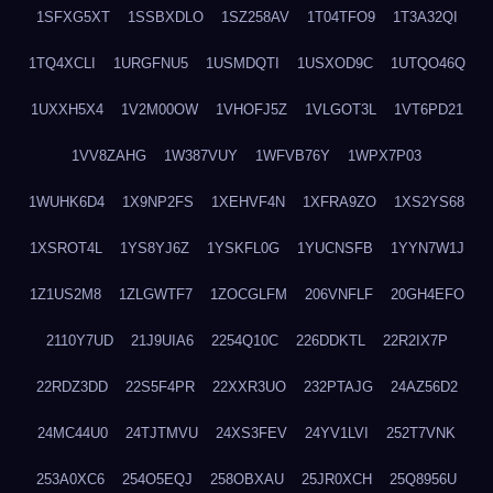
1SFXG5XT
1SSBXDLO
1SZ258AV
1T04TFO9
1T3A32QI
1TQ4XCLI
1URGFNU5
1USMDQTI
1USXOD9C
1UTQO46Q
1UXXH5X4
1V2M00OW
1VHOFJ5Z
1VLGOT3L
1VT6PD21
1VV8ZAHG
1W387VUY
1WFVB76Y
1WPX7P03
1WUHK6D4
1X9NP2FS
1XEHVF4N
1XFRA9ZO
1XS2YS68
1XSROT4L
1YS8YJ6Z
1YSKFL0G
1YUCNSFB
1YYN7W1J
1Z1US2M8
1ZLGWTF7
1ZOCGLFM
206VNFLF
20GH4EFO
2110Y7UD
21J9UIA6
2254Q10C
226DDKTL
22R2IX7P
22RDZ3DD
22S5F4PR
22XXR3UO
232PTAJG
24AZ56D2
24MC44U0
24TJTMVU
24XS3FEV
24YV1LVI
252T7VNK
253A0XC6
254O5EQJ
258OBXAU
25JR0XCH
25Q8956U