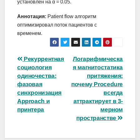
установлен на α = 0.05.
Аннотация:
Patient flow алгоритм
оптимизировал поток пациентов с
временем.
Навигация
Рекуррентная
Логарифмическа
социология
я магнитостатика
по
одиночества:
притяжения:
записям
фазовая
почему Procedure
синхронизация
всегда
Approach и
аттрактирует в 3-
принтера
мерном
пространстве