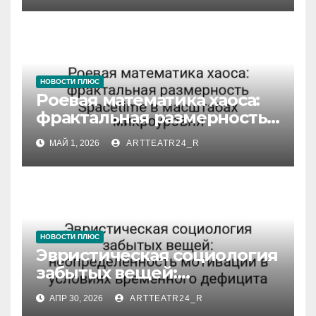
НОВОСТИ ПЛЮС
Роевая математика хаоса:
фрактальная размерность
Spacetime в масштабах
МАЙ 1, 2026
ARTTEATR24_R
микроуровня
НОВОСТИ ПЛЮС
Эвристическая социология
забытых вещей:
неопределённость
АПР 30, 2026
ARTTEATR24_R
мотивации в условиях