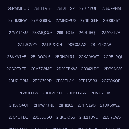
25RMMEOD
26HTTV6H
26L0HESZ
270L4YOL
276UFPNM
27E8J3FW
27MKG0DU
27MNQPU0
27NBD68F
27O3D674
27VYT4KU
28SMQGU6
299T1G15
2A01R6QT
2AAYZL7V
2AFJGVZY
2ATPPOCH
2B2G3AW2
2BFZFCNW
2BKKV1H5
2BLDOOU6
2BRHOLRJ
2CKA0HWT
2CRELPQI
2CSOTXFR
2CVZ7WMG
2D26EBXW
2D942LRG
2DPSN680
2DU7LORM
2EZC76PR
2F53ZH8K
2FFJSSR3
2G789XQE
2G8M6D58
2HDT2UKH
2HLBXGGN
2HMC2F0V
2HO7QAUP
2HYWPJNU
2IIHI162
2J4TVL9Q
2JDKS9WZ
2JG4QYDE
2JSJLGSQ
2KKCIQS5
2KL1TDVU
2LCI7CW6