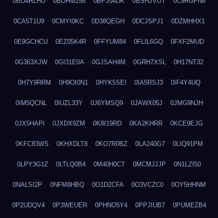
0BO4RLHU
0BOHM258
0BPJ04DK
0BSHJVOT
0C9RGFN6
0CA5T1U9
0CMYI0KC
0D38QEGH
0DCJSPJ1
0DZMHHX1
0E9GCHCU
0EZ05K4R
0FFYUM84
0FLIL6GQ
0FXF2MUD
0G363XJW
0GI31E0A
0GJSAH4M
0GRH7XSL
0H17NT32
0H7Y9RRM
0H9OI0N1
0HYK5SEI
0IA5RSJ3
0IF4Y4UQ
0IM5QCNL
0IUZL33Y
0J6YMSQ9
0JAWX05J
0JMG9NJH
0JX5HAPI
0JXDX9ZM
0K8I19RD
0KA2KHRR
0KCE9EJG
0KFC83WS
0KHXDLT8
0KO7R0BZ
0LA240G7
0LIQ91PM
0LPY3G1Z
0LTLQ0B4
0M40H0CT
0MCMJJJP
0N1LZI50
0NALSI2P
0NFM8HBQ
0O1D2CFA
0O3VCZC0
0OY5HHNM
0P2UDQV4
0P3WEUER
0PHNO5Y4
0PPJIUB7
0PUMEZB4