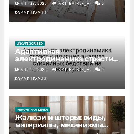
планировка, площадь,
АПР 23, 2026
ARTTEATR24_R
0
состояние и документация
КОММЕНТАРИИ
UNCATEGORISED
Адаптивная
электродинамика страсти:
влияние анализа
АПР 16, 2026
ARTTEATR24_R
0
стихийных бедствий на
тезауруса
КОММЕНТАРИИ
РЕМОНТ И ОТДЕЛКА
Жалюзи и шторы: виды,
материалы, механизмы
управления и уход