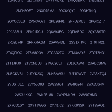
2LN9C5H3
2LVOI55N
2M7YMERZ
2MIQDBKK
2N165DB2
2NFH8OET
2NXDJSMA
2OC6YQYJ
2ODHTNIQ
2OYOC8EB
2P5KVO7J
2PB26F91
2PFU2MB3
2PGICZT7
2PJA33U1
2PK01RCU
2Q6V9UEG
2QFIABDG
2QYABSTR
2R02B74P
2RPXRAZM
2SAV54DE
2SS1XHM0
2T0TIR21
2T4QFIOC
2T8M8OOV
2TGAD2ZO
2TMUAAY5
2TOT3HO1
2TT1JPJ0
2TVCNBU8
2TWC2CET
2U1JCAWR
2UABCBNW
2UBGKVBI
2UFYK23Q
2UHBAVSU
2UT1DWVT
2VA5KTQ4
2VUSTJE1
2VY55Q8B
2W29565T
2W496244
2WADJS4M
2WGUIKKG
2WK2EL88
2WNPNKRH
2WV0ZHMD
2X7CQ1SY
2XYTJWGS
2Y7I1IC2
2YKK8NSK
2YT95AO1