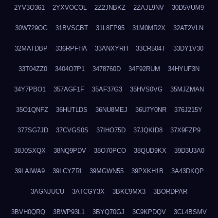
2YV3O361
2YXVOCOL
2Z2JNBKZ
2ZAJL9NV
30D5VUM9
30W729OG
31BVSCBT
31L8FP95
31M0MR2X
32AT2VLN
32MATDBP
336RPFHA
33ANXYRH
33CR504T
33DY1V30
33T04ZZ0
3404O7P1
3478760D
34F92RUM
34HYUF3N
34Y7PBO1
357AGF1F
35AF37G3
35HVS0VG
35MJZMAN
35O1QNFZ
36HUTLDS
36NU8MEJ
36U7Y0NR
376J215Y
377SG7JD
37CVGS0S
37IHO75D
37JQKID8
37X9FZP9
38J0SXQX
38NQ9PDV
38O70PCO
38QUD9KX
39D3U3A0
39LAIWA9
39LCYZRI
39MGWN55
39PXKH1B
3A43DKQP
3AGNJUCU
3ATCGY3X
3BKC9MX3
3BORDPAR
3BVH0QRQ
3BWP93L1
3BYQ70GJ
3C9KPDQV
3CL4BSMV