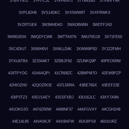
3TBVTN7Z
3TFI7CJL
3TKFBN73
3TTB618D
3TVMVY4A
3VPL82H9
3VS14DKC
3VX5WW8T
3VXFRWKX
3VZRTGEK
3W3MHD4O
3WAD8W9N
3WDTF1N3
3WI8G8SN
3WQDYCWK
3WTTA97N
3WU70G19
3X71FE60
3XC4DIU7
3XMIH0VI
3XMLLD4K
3XWW9P5D
3Y2Z2FMH
3YXUATB4
3Z3344KT
3ZBBJF82
3ZUNKQ9P
40PEO5RM
418TPYOG
41A6AQPI
41CR68ZC
428MPM7O
42EW9PZP
42HIOZNV
42QOZROE
437L5RRA
43BE766X
43EEF23E
43IP3TZ3
43OJ1AEY
43SSFXBJ
43U16JLC
43XY7A9N
441OKOJO
4474ZR0W
4489NF37
44AFGVXY
44CGH1H9
44E14L85
44VA5KJF
44XI8AFW
45A3IPS9
4601IURZ