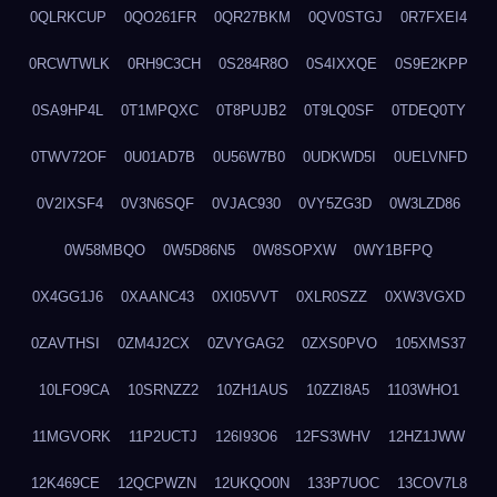
0QLRKCUP
0QO261FR
0QR27BKM
0QV0STGJ
0R7FXEI4
0RCWTWLK
0RH9C3CH
0S284R8O
0S4IXXQE
0S9E2KPP
0SA9HP4L
0T1MPQXC
0T8PUJB2
0T9LQ0SF
0TDEQ0TY
0TWV72OF
0U01AD7B
0U56W7B0
0UDKWD5I
0UELVNFD
0V2IXSF4
0V3N6SQF
0VJAC930
0VY5ZG3D
0W3LZD86
0W58MBQO
0W5D86N5
0W8SOPXW
0WY1BFPQ
0X4GG1J6
0XAANC43
0XI05VVT
0XLR0SZZ
0XW3VGXD
0ZAVTHSI
0ZM4J2CX
0ZVYGAG2
0ZXS0PVO
105XMS37
10LFO9CA
10SRNZZ2
10ZH1AUS
10ZZI8A5
1103WHO1
11MGVORK
11P2UCTJ
126I93O6
12FS3WHV
12HZ1JWW
12K469CE
12QCPWZN
12UKQO0N
133P7UOC
13COV7L8