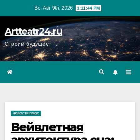
Перейти
Вс. Авг 9th, 2026
3:11:45 PM
к
содержанию
Artteatr24.ru
Строим будущее
НОВОСТИ ПЛЮС
Вейвлетная
архитектура сна: