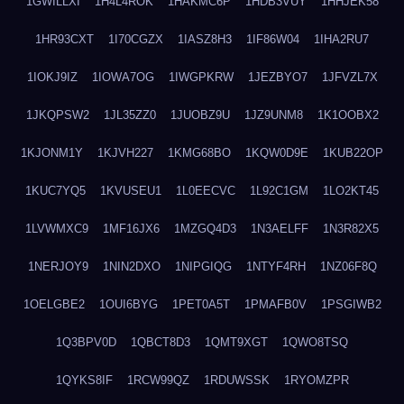
1GWILLXI
1H4L4ROK
1HAKMC6P
1HDB3VUY
1HHJEK58
1HR93CXT
1I70CGZX
1IASZ8H3
1IF86W04
1IHA2RU7
1IOKJ9IZ
1IOWA7OG
1IWGPKRW
1JEZBYO7
1JFVZL7X
1JKQPSW2
1JL35ZZ0
1JUOBZ9U
1JZ9UNM8
1K1OOBX2
1KJONM1Y
1KJVH227
1KMG68BO
1KQW0D9E
1KUB22OP
1KUC7YQ5
1KVUSEU1
1L0EECVC
1L92C1GM
1LO2KT45
1LVWMXC9
1MF16JX6
1MZGQ4D3
1N3AELFF
1N3R82X5
1NERJOY9
1NIN2DXO
1NIPGIQG
1NTYF4RH
1NZ06F8Q
1OELGBE2
1OUI6BYG
1PET0A5T
1PMAFB0V
1PSGIWB2
1Q3BPV0D
1QBCT8D3
1QMT9XGT
1QWO8TSQ
1QYKS8IF
1RCW99QZ
1RDUWSSK
1RYOMZPR