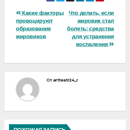
Навигация
Какие факторы
Что делать, если
провоцируют
жировик стал
по
образование
болеть: средства
записям
жировиков
для устранения
воспаления
От
artteatr24_r