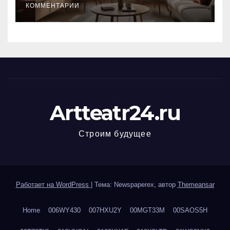
КОММЕНТАРИИ
Artteatr24.ru
Строим будущее
Работает на WordPress
|
Тема: Newspaperex, автор
Themeansar
Home
006WY430
007HXU2Y
00MGT33M
00SAOS5H