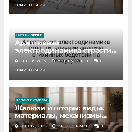
КОММЕНТАРИИ
UNCATEGORISED
Адаптивная
электродинамика страсти:
влияние анализа
АПР 16, 2026
ARTTEATR24_R
0
стихийных бедствий на
тезауруса
КОММЕНТАРИИ
РЕМОНТ И ОТДЕЛКА
Жалюзи и шторы: виды,
материалы, механизмы
управления и уход
НОЯ 12, 2025
ARTTEATR24_R
0