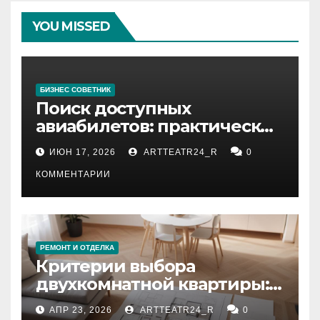
YOU MISSED
БИЗНЕС СОВЕТНИК
Поиск доступных
авиабилетов: практические
рекомендации
ИЮН 17, 2026
ARTTEATR24_R
0
КОММЕНТАРИИ
РЕМОНТ И ОТДЕЛКА
Критерии выбора
двухкомнатной квартиры:
планировка, площадь,
АПР 23, 2026
ARTTEATR24_R
0
состояние и документация