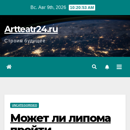
Перейти
Вс. Авг 9th, 2026
10:20:54 AM
к
содержанию
Artteatr24.ru
Строим будущее
UNCATEGORISED
Может ли липома
пройти