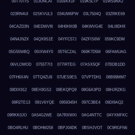
00T70TIS
013UNCAI
0169XX1F
019K5LTP
01WS9NX2
023RN4UI
02SKVUL3
034UW6PW
03L7504Q
03ZRKE69
04CAZD3N
04EDWV8I
04H0HX0B
04KWVG4E
04LI8DHX
04N4JN2X
04QX9S1E
04YFC57J
04ZFIS6W
059KC9DM
05G55WBQ
05IXW4Y0
05T6CZAL
069K7D5M
06FAMUAG
06VLOMOD
0755T7I3
077IRTEG
07ASX5QF
07BDB1DD
07FH6X4N
07TQ4ZU9
07UES9ES
07VPTDH1
08B99MM7
08DIX912
08EH3GS2
08EKQPQ9
08G6A3PD
08HJRZKG
08R2TE13
091V6YQE
0959345H
097C3BE4
09DI9AQ2
09RKK0JO
0A54G2WE
0A7RXWXI
0AG4NTTC
0AYXMFKC
0BO4RLHU
0BOHM258
0BPJ04DK
0BSHJVOT
0C9RGFN6