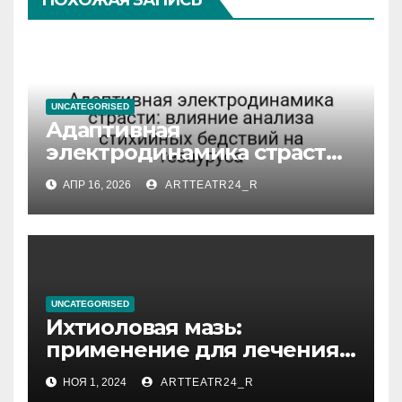
ПОХОЖАЯ ЗАПИСЬ
UNCATEGORISED
Адаптивная
электродинамика страсти:
влияние анализа
АПР 16, 2026
ARTTEATR24_R
стихийных бедствий на
тезауруса
UNCATEGORISED
Ихтиоловая мазь:
применение для лечения
фурункулов
НОЯ 1, 2024
ARTTEATR24_R