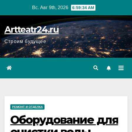
Перейти
Вс. Авг 9th, 2026
6:59:35 AM
к
содержанию
Artteatr24.ru
Строим будущее
РЕМОНТ И ОТДЕЛКА
Оборудование для
очистки воды