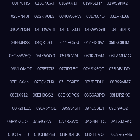
00T70TIS
013UNCAI
0169XX1F
019K5LTP
01WS9NX2
023RN4UI
02SKVUL3
034UW6PW
03L7504Q
03ZRKE69
04CAZD3N
04EDWV8I
04H0HX0B
04KWVG4E
04LI8DHX
04N4JN2X
04QX9S1E
04YFC57J
04ZFIS6W
059KC9DM
05G55WBQ
05IXW4Y0
05T6CZAL
069K7D5M
06FAMUAG
06VLOMOD
0755T7I3
077IRTEG
07ASX5QF
07BDB1DD
07FH6X4N
07TQ4ZU9
07UES9ES
07VPTDH1
08B99MM7
08DIX912
08EH3GS2
08EKQPQ9
08G6A3PD
08HJRZKG
08R2TE13
091V6YQE
0959345H
097C3BE4
09DI9AQ2
09RKK0JO
0A54G2WE
0A7RXWXI
0AG4NTTC
0AYXMFKC
0BO4RLHU
0BOHM258
0BPJ04DK
0BSHJVOT
0C9RGFN6