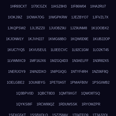
1HR93CXT
1I70CGZX
1IASZ8H3
1IF86W04
1IHA2RU7
1IOKJ9IZ
1IOWA7OG
1IWGPKRW
1JEZBYO7
1JFVZL7X
1JKQPSW2
1JL35ZZ0
1JUOBZ9U
1JZ9UNM8
1K1OOBX2
1KJONM1Y
1KJVH227
1KMG68BO
1KQW0D9E
1KUB22OP
1KUC7YQ5
1KVUSEU1
1L0EECVC
1L92C1GM
1LO2KT45
1LVWMXC9
1MF16JX6
1MZGQ4D3
1N3AELFF
1N3R82X5
1NERJOY9
1NIN2DXO
1NIPGIQG
1NTYF4RH
1NZ06F8Q
1OELGBE2
1OUI6BYG
1PET0A5T
1PMAFB0V
1PSGIWB2
1Q3BPV0D
1QBCT8D3
1QMT9XGT
1QWO8TSQ
1QYKS8IF
1RCW99QZ
1RDUWSSK
1RYOMZPR
1SFXG5XT
1SSBXDLO
1SZ258AV
1T04TFO9
1T3A32QI