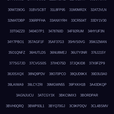
30W729OG
31BVSCBT
31L8FP95
31M0MR2X
32AT2VLN
32MATDBP
336RPFHA
33ANXYRH
33CR504T
33DY1V30
33T04ZZ0
3404O7P1
3478760D
34F92RUM
34HYUF3N
34Y7PBO1
357AGF1F
35AF37G3
35HVS0VG
35MJZMAN
35O1QNFZ
36HUTLDS
36NU8MEJ
36U7Y0NR
376J215Y
377SG7JD
37CVGS0S
37IHO75D
37JQKID8
37X9FZP9
38J0SXQX
38NQ9PDV
38O70PCO
38QUD9KX
39D3U3A0
39LAIWA9
39LCYZRI
39MGWN55
39PXKH1B
3A43DKQP
3AGNJUCU
3ATCGY3X
3BKC9MX3
3BORDPAR
3BVH0QRQ
3BWP93L1
3BYQ70GJ
3C9KPDQV
3CL4BSMV