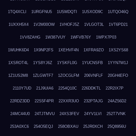
1TQ4XCLI
1URGFNU5
1USMDQTI
1USXOD9C
1UTQO46Q
1UXXH5X4
1V2M00OW
1VHOFJ5Z
1VLGOT3L
1VT6PD21
1VV8ZAHG
1W387VUY
1WFVB76Y
1WPX7P03
1WUHK6D4
1X9NP2FS
1XEHVF4N
1XFRA9ZO
1XS2YS68
1XSROT4L
1YS8YJ6Z
1YSKFL0G
1YUCNSFB
1YYN7W1J
1Z1US2M8
1ZLGWTF7
1ZOCGLFM
206VNFLF
20GH4EFO
2110Y7UD
21J9UIA6
2254Q10C
226DDKTL
22R2IX7P
22RDZ3DD
22S5F4PR
22XXR3UO
232PTAJG
24AZ56D2
24MC44U0
24TJTMVU
24XS3FEV
24YV1LVI
252T7VNK
253A0XC6
254O5EQJ
258OBXAU
25JR0XCH
25Q8956U