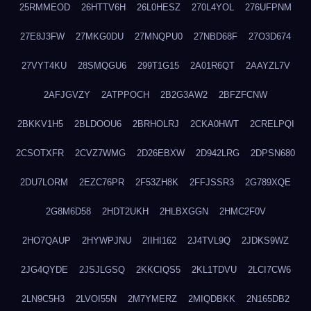
25RMMEOD
26HTTV6H
26L0HESZ
270L4YOL
276UFPNM
27E8J3FW
27MKG0DU
27MNQPU0
27NBD68F
27O3D674
27VYT4KU
28SMQGU6
299T1G15
2A01R6QT
2AAYZL7V
2AFJGVZY
2ATPPOCH
2B2G3AW2
2BFZFCNW
2BKKV1H5
2BLDOOU6
2BRHOLRJ
2CKA0HWT
2CRELPQI
2CSOTXFR
2CVZ7WMG
2D26EBXW
2D942LRG
2DPSN680
2DU7LORM
2EZC76PR
2F53ZH8K
2FFJSSR3
2G789XQE
2G8M6D58
2HDT2UKH
2HLBXGGN
2HMC2F0V
2HO7QAUP
2HYWPJNU
2IIHI162
2J4TVL9Q
2JDKS9WZ
2JG4QYDE
2JSJLGSQ
2KKCIQS5
2KL1TDVU
2LCI7CW6
2LN9C5H3
2LVOI55N
2M7YMERZ
2MIQDBKK
2N165DB2