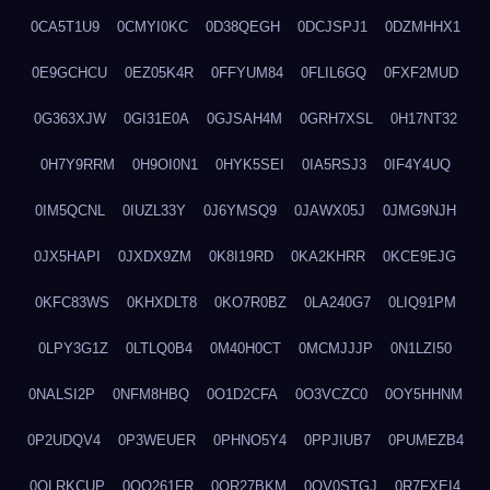
0CA5T1U9
0CMYI0KC
0D38QEGH
0DCJSPJ1
0DZMHHX1
0E9GCHCU
0EZ05K4R
0FFYUM84
0FLIL6GQ
0FXF2MUD
0G363XJW
0GI31E0A
0GJSAH4M
0GRH7XSL
0H17NT32
0H7Y9RRM
0H9OI0N1
0HYK5SEI
0IA5RSJ3
0IF4Y4UQ
0IM5QCNL
0IUZL33Y
0J6YMSQ9
0JAWX05J
0JMG9NJH
0JX5HAPI
0JXDX9ZM
0K8I19RD
0KA2KHRR
0KCE9EJG
0KFC83WS
0KHXDLT8
0KO7R0BZ
0LA240G7
0LIQ91PM
0LPY3G1Z
0LTLQ0B4
0M40H0CT
0MCMJJJP
0N1LZI50
0NALSI2P
0NFM8HBQ
0O1D2CFA
0O3VCZC0
0OY5HHNM
0P2UDQV4
0P3WEUER
0PHNO5Y4
0PPJIUB7
0PUMEZB4
0QLRKCUP
0QO261FR
0QR27BKM
0QV0STGJ
0R7FXEI4