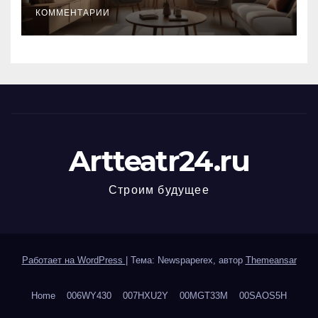
КОММЕНТАРИИ
Artteatr24.ru
Строим будущее
Работает на WordPress
|
Тема: Newspaperex, автор
Themeansar
Home
006WY430
007HXU2Y
00MGT33M
00SAOS5H