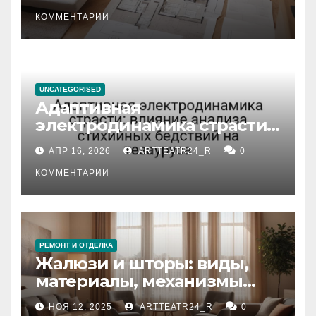
состояние и документация
КОММЕНТАРИИ
UNCATEGORISED
Адаптивная
электродинамика страсти:
влияние анализа
АПР 16, 2026
ARTTEATR24_R
0
стихийных бедствий на
тезауруса
КОММЕНТАРИИ
РЕМОНТ И ОТДЕЛКА
Жалюзи и шторы: виды,
материалы, механизмы
управления и уход
НОЯ 12, 2025
ARTTEATR24_R
0