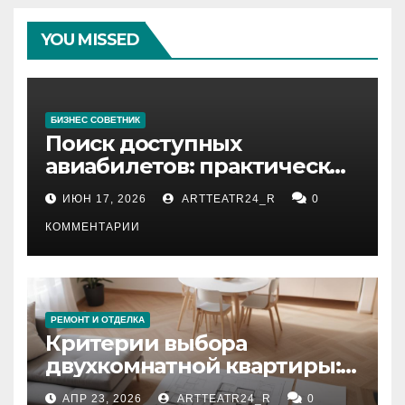
YOU MISSED
БИЗНЕС СОВЕТНИК
Поиск доступных
авиабилетов: практические
рекомендации
ИЮН 17, 2026
ARTTEATR24_R
0
КОММЕНТАРИИ
РЕМОНТ И ОТДЕЛКА
Критерии выбора
двухкомнатной квартиры:
планировка, площадь,
АПР 23, 2026
ARTTEATR24_R
0