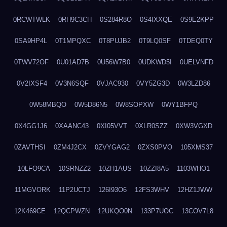
0RCWTWLK
0RH9C3CH
0S284R8O
0S4IXXQE
0S9E2KPP
0SA9HP4L
0T1MPQXC
0T8PUJB2
0T9LQ0SF
0TDEQ0TY
0TWV72OF
0U01AD7B
0U56W7B0
0UDKWD5I
0UELVNFD
0V2IXSF4
0V3N6SQF
0VJAC930
0VY5ZG3D
0W3LZD86
0W58MBQO
0W5D86N5
0W8SOPXW
0WY1BFPQ
0X4GG1J6
0XAANC43
0XI05VVT
0XLR0SZZ
0XW3VGXD
0ZAVTHSI
0ZM4J2CX
0ZVYGAG2
0ZXS0PVO
105XMS37
10LFO9CA
10SRNZZ2
10ZH1AUS
10ZZI8A5
1103WHO1
11MGVORK
11P2UCTJ
126I93O6
12FS3WHV
12HZ1JWW
12K469CE
12QCPWZN
12UKQO0N
133P7UOC
13COV7L8