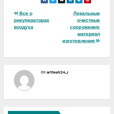
Навигация
Все о
Локальные
рекуператорах
очистные
по
воздуха
сооружения:
записям
материал
изготовления
От
artteatr24_r