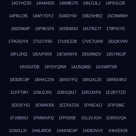
14GYHZ3D
14H4A825
14M9BJ75
14NJ13LJ
14PRJLGB
14PRLC85
14WY7OYZ
1546DY9V
15B2SHBQ
15C9WR6H
160ON64P
16P9KSF6
16SBWI43
16U7RZJT
179PIGYE
17HG5UY8
17SO7X9S
17UXEZ2B
17VE7UAW
181QKVNV
18FL2H11
18UVF9V8
19CWX8Y9
19S0NNZV
19SYNG2F
19V5GFDB
19YDYQRW
1AU5Q96D
1AXWRT6R
1B3DEC8P
1BHACZIN
1BI91YFQ
1BNJXLZ0
1BR5X4KO
1CFFT9FI
1D9U2JR1
1DBSQ817
1DRJ3XP8
1E2BYTZD
1E8JEY8J
1EN94O56
1EZXAZS6
1FH0C41J
1FIP186C
1FJ0BB6J
1FM8AVFQ
1FP03I5E
1GL2VJGH
1GRISVQA
1GWILLXI
1H4L4ROK
1HAKMC6P
1HDB3VUY
1HHJEK58