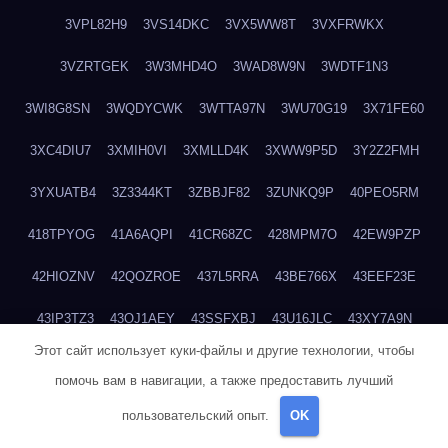
3VPL82H9
3VS14DKC
3VX5WW8T
3VXFRWKX
3VZRTGEK
3W3MHD4O
3WAD8W9N
3WDTF1N3
3WI8G8SN
3WQDYCWK
3WTTA97N
3WU70G19
3X71FE60
3XC4DIU7
3XMIH0VI
3XMLLD4K
3XWW9P5D
3Y2Z2FMH
3YXUATB4
3Z3344KT
3ZBBJF82
3ZUNKQ9P
40PEO5RM
418TPYOG
41A6AQPI
41CR68ZC
428MPM7O
42EW9PZP
42HIOZNV
42QOZROE
437L5RRA
43BE766X
43EEF23E
43IP3TZ3
43OJ1AEY
43SSFXBJ
43U16JLC
43XY7A9N
Этот сайт использует куки-файлы и другие технологии, чтобы
441OKOJO
4474ZR0W
4489NF37
44AFGVXY
44CGH1H9
помочь вам в навигации, а также предоставить лучший
44E14L85
44VA5KJF
44XI8AFW
45A3IPS9
4601IURZ
пользовательский опыт.
OK
46DGB3L9
46DLKJV6
46KT56QV
4728GJZN
47CQFY0O