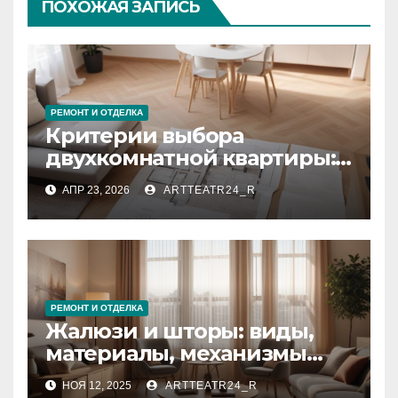
ПОХОЖАЯ ЗАПИСЬ
РЕМОНТ И ОТДЕЛКА
Критерии выбора
двухкомнатной квартиры:
планировка, площадь,
АПР 23, 2026
ARTTEATR24_R
состояние и документация
РЕМОНТ И ОТДЕЛКА
Жалюзи и шторы: виды,
материалы, механизмы
управления и уход
НОЯ 12, 2025
ARTTEATR24_R