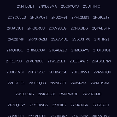
2NFH8OET
2NXDJSMA
2OC6YQYJ
2ODHTNIQ
2OYOC8EB
2P5KVO7J
2PB26F91
2PFU2MB3
2PGICZT7
2PJA33U1
2PK01RCU
2Q6V9UEG
2QFIABDG
2QYABSTR
2R02B74P
2RPXRAZM
2SAV54DE
2SS1XHM0
2T0TIR21
2T4QFIOC
2T8M8OOV
2TGAD2ZO
2TMUAAY5
2TOT3HO1
2TT1JPJ0
2TVCNBU8
2TWC2CET
2U1JCAWR
2UABCBNW
2UBGKVBI
2UFYK23Q
2UHBAVSU
2UT1DWVT
2VA5KTQ4
2VUSTJE1
2VY55Q8B
2W29565T
2W496244
2WADJS4M
2WGUIKKG
2WK2EL88
2WNPNKRH
2WV0ZHMD
2X7CQ1SY
2XYTJWGS
2Y7I1IC2
2YKK8NSK
2YT95AO1
2YV3O361
2YXVOCOL
2Z2JNBKZ
2ZAJL9NV
30D5VUM9