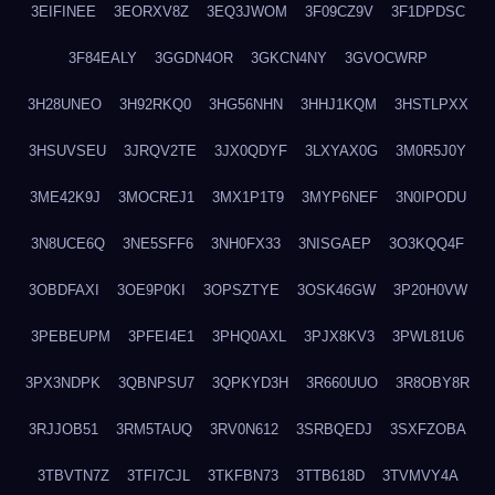
3EIFINEE
3EORXV8Z
3EQ3JWOM
3F09CZ9V
3F1DPDSC
3F84EALY
3GGDN4OR
3GKCN4NY
3GVOCWRP
3H28UNEO
3H92RKQ0
3HG56NHN
3HHJ1KQM
3HSTLPXX
3HSUVSEU
3JRQV2TE
3JX0QDYF
3LXYAX0G
3M0R5J0Y
3ME42K9J
3MOCREJ1
3MX1P1T9
3MYP6NEF
3N0IPODU
3N8UCE6Q
3NE5SFF6
3NH0FX33
3NISGAEP
3O3KQQ4F
3OBDFAXI
3OE9P0KI
3OPSZTYE
3OSK46GW
3P20H0VW
3PEBEUPM
3PFEI4E1
3PHQ0AXL
3PJX8KV3
3PWL81U6
3PX3NDPK
3QBNPSU7
3QPKYD3H
3R660UUO
3R8OBY8R
3RJJOB51
3RM5TAUQ
3RV0N612
3SRBQEDJ
3SXFZOBA
3TBVTN7Z
3TFI7CJL
3TKFBN73
3TTB618D
3TVMVY4A