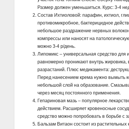
Размер должен уменьшиться. Курс: 3-4 не
Состав Ихтиоловой: парафин, ихтиол, гл
противомикробное, бактерицидное действ
небольшое раздражение нервных волокон,
компрессы или наносят на патологическу
можно 3-4 р/день.
Липомикс – универсальная средство для 
равномерно проникают внутрь жировика,
разрастаний. Плюс медикамента: деструк
Перед нанесением крема нужно вымыть к
небольшой слой на образование. Смазыва
через месяц постоянного применения.
Гепариновая мазь – популярное лекарств
действием. Расширяет кровеносные сосуд
средство можно попробовать в борьбе с з
Бальзам Витаон состоит из растительных