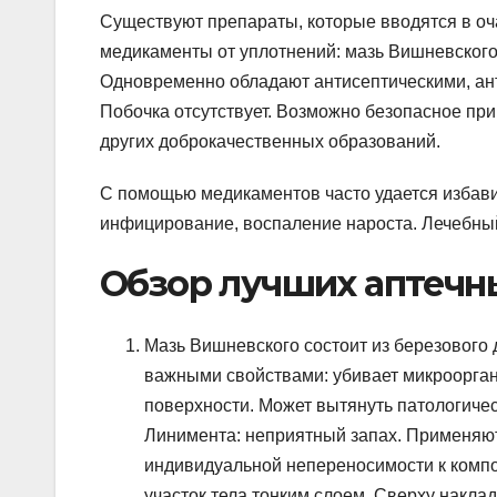
Существуют препараты, которые вводятся в о
медикаменты от уплотнений: мазь Вишневского 
Одновременно обладают антисептическими, ан
Побочка отсутствует. Возможно безопасное пр
других доброкачественных образований.
С помощью медикаментов часто удается избавит
инфицирование, воспаление нароста. Лечебный
Обзор лучших аптечны
Мазь Вишневского состоит из березового 
важными свойствами: убивает микроорган
поверхности. Может вытянуть патологиче
Линимента: неприятный запах. Применяют
индивидуальной непереносимости к компо
участок тела тонким слоем. Сверху накла