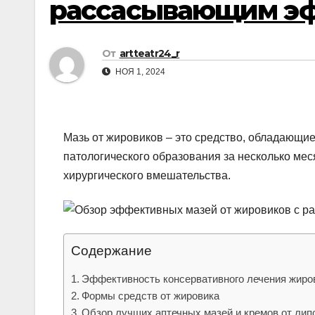
рассасывающим э
р
p
а
p
в
От
artteatr24_r
и
НОЯ 1, 2024
т
ь
Мазь от жировиков – это средство, обладающи
патологического образования за несколько ме
хирургического вмешательства.
Содержание
Эффективность консервативного лечения жиро
Формы средств от жировика
Обзор лучших аптечных мазей и кремов от лип