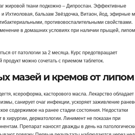
чаг жировой ткани подкожно – Дипроспан. Эффективные
и Ихтиоловая, бальзам Звёздочка, Витаон, йод, эфирные м
тибактериальными, противовоспалительными свойствами.
именение в домашних условиях при наличии прыщей, липом
ься от патологии за 2 месяца. Курс предотвращает
 продукт можно сочетать с приемом таблеток.
х мазей и кремов от липом
дегтя, ксероформа, касторового масла. Лекарство обладает
измы, санирует очаг инфекции, ускоряет заживление ранев
ское содержимое на ранее стадии состояния. Недостатки
 в хирургии, дерматологии. Линимент не показан при
нентам. Препарат наносят дважды в день на патологическ
дывают повязку. Первые результаты наблюдаются через нед