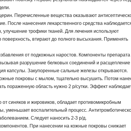
дели.
ицерин. Перечисленные вещества оказывают антисептическ
ие. После нанесения лекарственного средства наблюдаетс
 улучшение трофики тканей. Для лечения используют
ю поверхность, втирают до полного высыхания. Применять
избавления от подкожных наростов. Компоненты препарата
 вызывая разрушение белковых соединений и расщепление
ция капсулы. Закупоренные сальные железы открываются.
ожные покровы с мылом, тщательно высушить. Потом нане
ть пораженную область нужно 2 р/сутки. Эффект наблюдае
о от синяков и жировиков, обладает противомикробным
ы, уменьшает воспалительный процесс. Антитромботическ
аболеванием. Следует наносить 2-3 р/д.
 компонентов. При нанесении на кожные покровы снижает