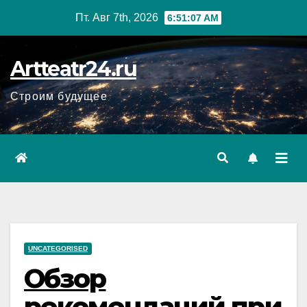
Перейти
Пт. Авг 7th, 2026
6:51:08 AM
к
содержанию
Artteatr24.ru
Строим будущее
UNCATEGORISED
Обзор
рекомендаций при