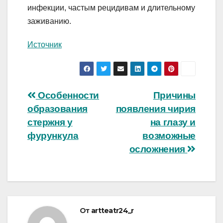
инфекции, частым рецидивам и длительному
заживанию.
Источник
Навигация
Особенности
Причины
образования
появления чирия
по
стержня у
на глазу и
записям
фурункула
возможные
осложнения
От
artteatr24_r