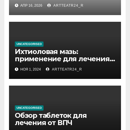
влияние анализа
АПР 16, 2026
ARTTEATR24_R
стихийных бедствий на
тезауруса
UNCATEGORISED
Ихтиоловая мазь:
применение для лечения
фурункулов
НОЯ 1, 2024
ARTTEATR24_R
UNCATEGORISED
Обзор таблеток для
лечения от ВПЧ