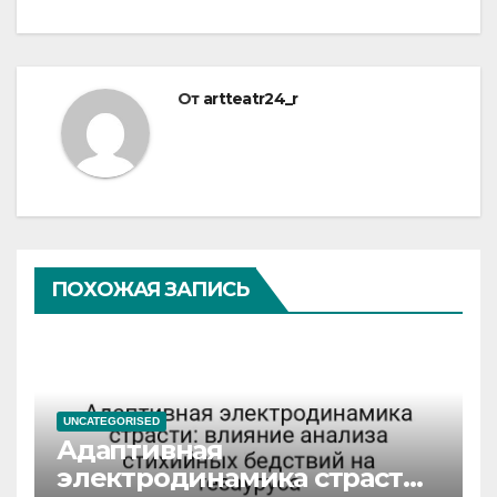
От
artteatr24_r
ПОХОЖАЯ ЗАПИСЬ
UNCATEGORISED
Адаптивная
электродинамика страсти: