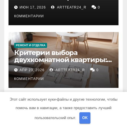
рекомендации
ИЮН 17, 2026
ARTTEATR24_R
0
КОММЕНТАРИИ
РЕМОНТ И ОТДЕЛКА
Критерии выбора
двухкомнатной квартиры:
планировка, площадь,
АПР 23, 2026
ARTTEATR24_R
0
состояние и документация
КОММЕНТАРИИ
Этот сайт использует куки-файлы и другие технологии, чтобы
помочь вам в навигации, а также предоставить лучший
UNCATEGORISED
Адаптивная
пользовательский опыт.
OK
электродинамика страсти: