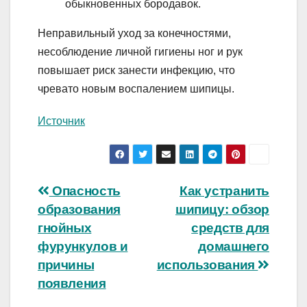
обыкновенных бородавок.
Неправильный уход за конечностями,
несоблюдение личной гигиены ног и рук
повышает риск занести инфекцию, что
чревато новым воспалением шипицы.
Источник
Навигация
Опасность
Как устранить
образования
шипицу: обзор
по
гнойных
средств для
записям
фурункулов и
домашнего
причины
использования
появления