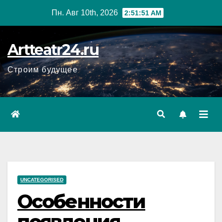
Перейти
Пн. Авг 10th, 2026
2:51:52 AM
к
содержанию
Artteatr24.ru
Строим будущее
UNCATEGORISED
Особенности
появления