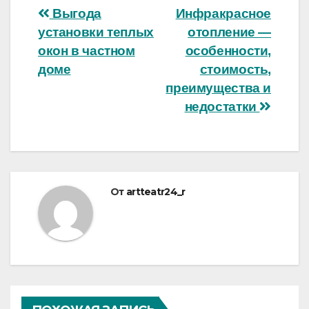
Навигация
Выгода
Инфракрасное
установки теплых
отопление —
по
окон в частном
особенности,
записям
доме
стоимость,
преимущества и
недостатки
От
artteatr24_r