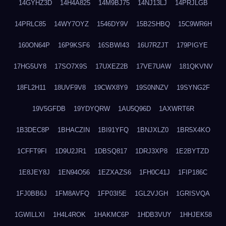
14GYHZ3D
14H4A825
14M9BJ75
14NJ13LJ
14PRJLGB
14PRLC85
14WY7OYZ
1546DY9V
15B2SHBQ
15C9WR6H
160ON64P
16P9KSF6
16SBWI43
16U7RZJT
179PIGYE
17HG5UY8
17SO7X9S
17UXEZ2B
17VE7UAW
181QKVNV
18FL2H11
18UVF9V8
19CWX8Y9
19S0NNZV
19SYNG2F
19V5GFDB
19YDYQRW
1AU5Q96D
1AXWRT6R
1B3DEC8P
1BHACZIN
1BI91YFQ
1BNJXLZ0
1BR5X4KO
1CFFT9FI
1D9U2JR1
1DBSQ817
1DRJ3XP8
1E2BYTZD
1E8JEY8J
1EN94O56
1EZXAZS6
1FH0C41J
1FIP186C
1FJ0BB6J
1FM8AVFQ
1FP03I5E
1GL2VJGH
1GRISVQA
1GWILLXI
1H4L4ROK
1HAKMC6P
1HDB3VUY
1HHJEK58