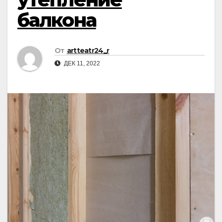
балкона
От
artteatr24_r
ДЕК 11, 2022