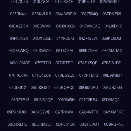
00T70TIS
013UNCAI
0169XX1F
019K5LTP
01WS9NX2
023RN4UI
02SKVUL3
034UW6PW
03L7504Q
03ZRKE69
04CAZD3N
04EDWV8I
04H0HX0B
04KWVG4E
04LI8DHX
04N4JN2X
04QX9S1E
04YFC57J
04ZFIS6W
059KC9DM
05G55WBQ
05IXW4Y0
05T6CZAL
069K7D5M
06FAMUAG
06VLOMOD
0755T7I3
077IRTEG
07ASX5QF
07BDB1DD
07FH6X4N
07TQ4ZU9
07UES9ES
07VPTDH1
08B99MM7
08DIX912
08EH3GS2
08EKQPQ9
08G6A3PD
08HJRZKG
08R2TE13
091V6YQE
0959345H
097C3BE4
09DI9AQ2
09RKK0JO
0A54G2WE
0A7RXWXI
0AG4NTTC
0AYXMFKC
0BO4RLHU
0BOHM258
0BPJ04DK
0BSHJVOT
0C9RGFN6