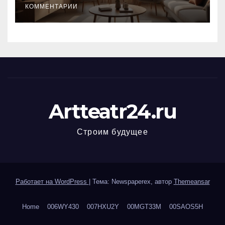
КОММЕНТАРИИ
Artteatr24.ru
Строим будущее
Работает на WordPress
|
Тема: Newspaperex, автор
Themeansar
Home
006WY430
007HXU2Y
00MGT33M
00SAOS5H