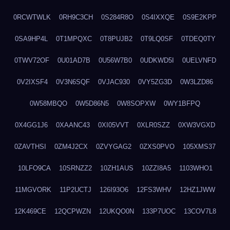
0RCWTWLK
0RH9C3CH
0S284R8O
0S4IXXQE
0S9E2KPP
0SA9HP4L
0T1MPQXC
0T8PUJB2
0T9LQ0SF
0TDEQ0TY
0TWV72OF
0U01AD7B
0U56W7B0
0UDKWD5I
0UELVNFD
0V2IXSF4
0V3N6SQF
0VJAC930
0VY5ZG3D
0W3LZD86
0W58MBQO
0W5D86N5
0W8SOPXW
0WY1BFPQ
0X4GG1J6
0XAANC43
0XI05VVT
0XLR0SZZ
0XW3VGXD
0ZAVTHSI
0ZM4J2CX
0ZVYGAG2
0ZXS0PVO
105XMS37
10LFO9CA
10SRNZZ2
10ZH1AUS
10ZZI8A5
1103WHO1
11MGVORK
11P2UCTJ
126I93O6
12FS3WHV
12HZ1JWW
12K469CE
12QCPWZN
12UKQO0N
133P7UOC
13COV7L8