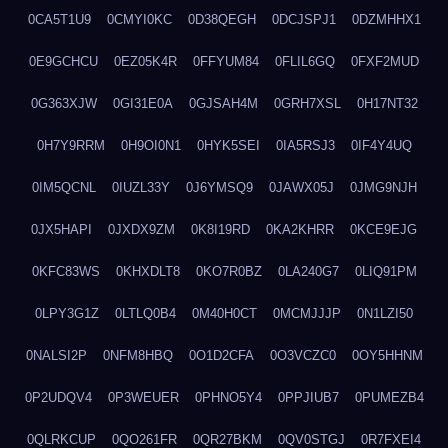
0CA5T1U9
0CMYI0KC
0D38QEGH
0DCJSPJ1
0DZMHHX1
0E9GCHCU
0EZ05K4R
0FFYUM84
0FLIL6GQ
0FXF2MUD
0G363XJW
0GI31E0A
0GJSAH4M
0GRH7XSL
0H17NT32
0H7Y9RRM
0H9OI0N1
0HYK5SEI
0IA5RSJ3
0IF4Y4UQ
0IM5QCNL
0IUZL33Y
0J6YMSQ9
0JAWX05J
0JMG9NJH
0JX5HAPI
0JXDX9ZM
0K8I19RD
0KA2KHRR
0KCE9EJG
0KFC83WS
0KHXDLT8
0KO7R0BZ
0LA240G7
0LIQ91PM
0LPY3G1Z
0LTLQ0B4
0M40H0CT
0MCMJJJP
0N1LZI50
0NALSI2P
0NFM8HBQ
0O1D2CFA
0O3VCZC0
0OY5HHNM
0P2UDQV4
0P3WEUER
0PHNO5Y4
0PPJIUB7
0PUMEZB4
0QLRKCUP
0QO261FR
0QR27BKM
0QV0STGJ
0R7FXEI4