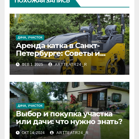
ПОХОЖАЯ ЗАПИСЬ
ДАЧА, УЧАСТОК
Аренда катка в Санкт-
Петербурге: Советы и
Рекомендации
ФЕВ 1, 2025
ARTTEATR24_R
ДАЧА, УЧАСТОК
Выбор и покупка участка
или дачи: что нужно знать?
ОКТ 14, 2024
ARTTEATR24_R