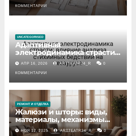
состояние и документация
КОММЕНТАРИИ
UNCATEGORISED
Адаптивная
электродинамика страсти:
влияние анализа
АПР 16, 2026
ARTTEATR24_R
0
стихийных бедствий на
тезауруса
КОММЕНТАРИИ
РЕМОНТ И ОТДЕЛКА
Жалюзи и шторы: виды,
материалы, механизмы
управления и уход
НОЯ 12, 2025
ARTTEATR24_R
0