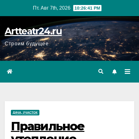
Перейти
Пт. Авг 7th, 2026
10:26:42 PM
к
содержанию
Artteatr24.ru
Строим будущее
ДАЧА, УЧАСТОК
Правильное
утепление