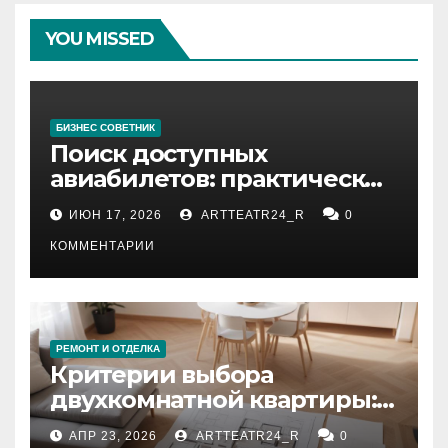
YOU MISSED
БИЗНЕС СОВЕТНИК
Поиск доступных
авиабилетов: практические
рекомендации
ИЮН 17, 2026
ARTTEATR24_R
0
КОММЕНТАРИИ
РЕМОНТ И ОТДЕЛКА
Критерии выбора
двухкомнатной квартиры:
планировка, площадь,
АПР 23, 2026
ARTTEATR24_R
0