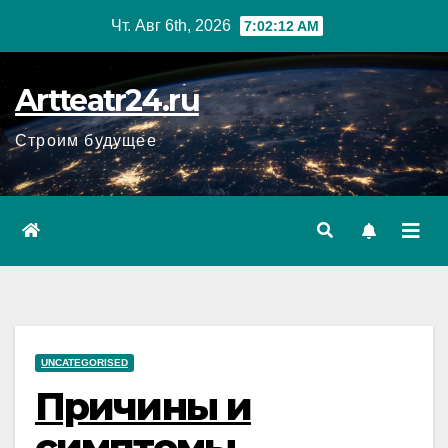
Перейти
Чт. Авг 6th, 2026
7:02:13 AM
к
содержанию
Artteatr24.ru
Строим будущее
UNCATEGORISED
Причины и
симптомы