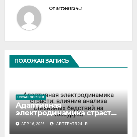
От
artteatr24_r
ПОХОЖАЯ ЗАПИСЬ
UNCATEGORISED
Адаптивная
электродинамика страсти:
влияние анализа
АПР 16, 2026
ARTTEATR24_R
стихийных бедствий на
тезауруса