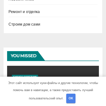
Ремонт и отделка
Строим дом сами
YOU MISSED
БИЗНЕС СОВЕТНИК
Поиск доступных
Этот сайт использует куки-файлы и другие технологии, чтобы
авиабилетов: практические
помочь вам в навигации, а также предоставить лучший
рекомендации
ИЮН 17, 2026
ARTTEATR24_R
0
пользовательский опыт.
OK
КОММЕНТАРИИ