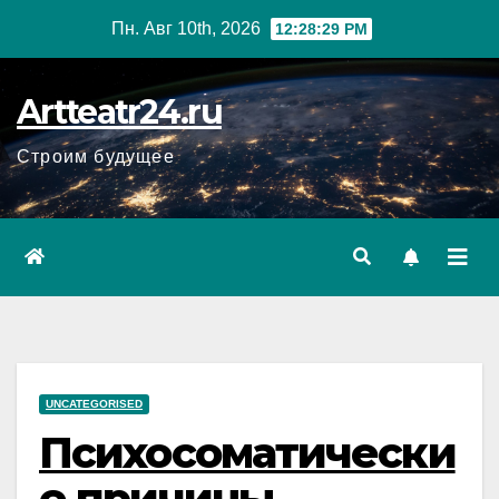
Перейти
Пн. Авг 10th, 2026
12:28:30 PM
к
содержанию
Artteatr24.ru
Строим будущее
UNCATEGORISED
Психосоматически
е причины