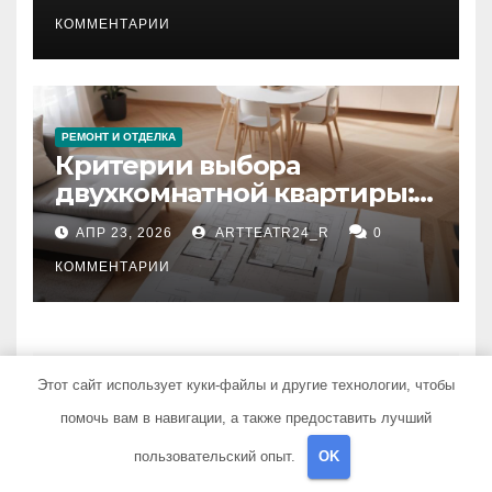
КОММЕНТАРИИ
РЕМОНТ И ОТДЕЛКА
Критерии выбора
двухкомнатной квартиры:
планировка, площадь,
АПР 23, 2026
ARTTEATR24_R
0
состояние и документация
КОММЕНТАРИИ
UNCATEGORISED
Этот сайт использует куки-файлы и другие технологии, чтобы
Адаптивная
помочь вам в навигации, а также предоставить лучший
электродинамика страсти:
влияние анализа
пользовательский опыт.
OK
АПР 16, 2026
ARTTEATR24_R
0
стихийных бедствий на