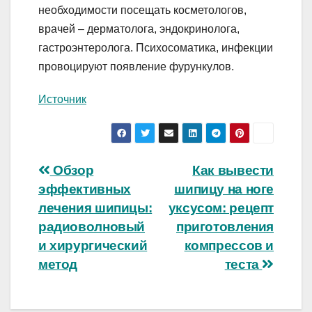
необходимости посещать косметологов,
врачей – дерматолога, эндокринолога,
гастроэнтеролога. Психосоматика, инфекции
провоцируют появление фурункулов.
Источник
Навигация
Обзор
Как вывести
эффективных
шипицу на ноге
по
лечения шипицы:
уксусом: рецепт
записям
радиоволновый
приготовления
и хирургический
компрессов и
метод
теста