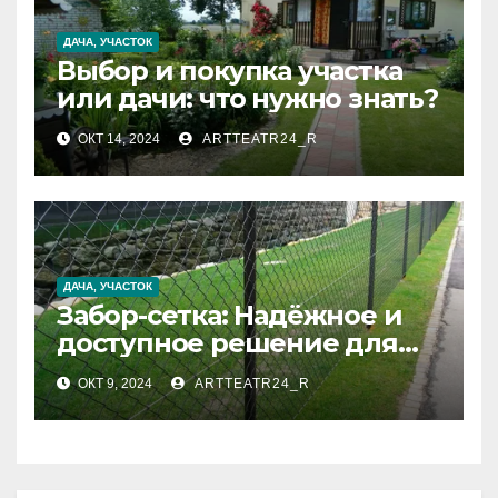
ДАЧА, УЧАСТОК
Выбор и покупка участка
или дачи: что нужно знать?
ОКТ 14, 2024
ARTTEATR24_R
ДАЧА, УЧАСТОК
Забор-сетка: Надёжное и
доступное решение для
вашего участка
ОКТ 9, 2024
ARTTEATR24_R