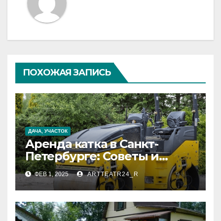
ПОХОЖАЯ ЗАПИСЬ
ДАЧА, УЧАСТОК
Аренда катка в Санкт-
Петербурге: Советы и
Рекомендации
ФЕВ 1, 2025
ARTTEATR24_R