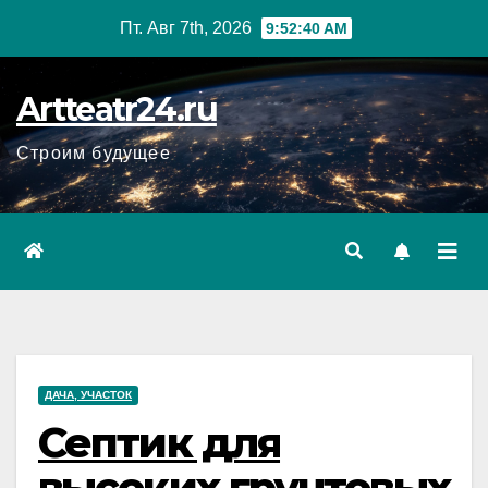
Перейти
Пт. Авг 7th, 2026
9:52:40 AM
к
содержанию
Artteatr24.ru
Строим будущее
ДАЧА, УЧАСТОК
Септик для
высоких грунтовых