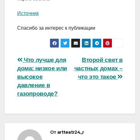
Источник
Спасибо за интерес к публикации
Навигация
Что лучше для
Второй свет в
дома: низкое или
частных домах –
по
высокое
что это такое
записям
давление в
газопроводе?
От
artteatr24_r