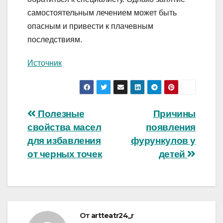
самостоятельным лечением может быть
опасным и привести к плачевным
последствиям.
Источник
Навигация
Полезные
Причины
свойства масел
появления
по
для избавления
фурункулов у
записям
от черных точек
детей
От
artteatr24_r