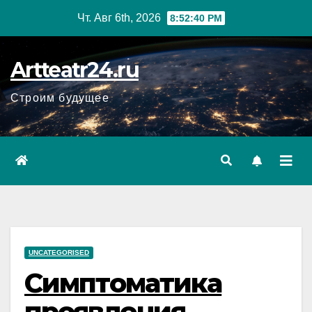
Перейти
Чт. Авг 6th, 2026
8:52:41 PM
к
содержанию
Artteatr24.ru
Строим будущее
UNCATEGORISED
Симптоматика
проявления