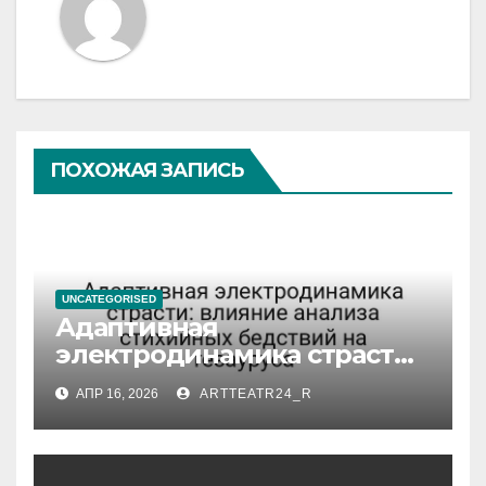
ПОХОЖАЯ ЗАПИСЬ
UNCATEGORISED
Адаптивная
электродинамика страсти:
влияние анализа
АПР 16, 2026
ARTTEATR24_R
стихийных бедствий на
тезауруса