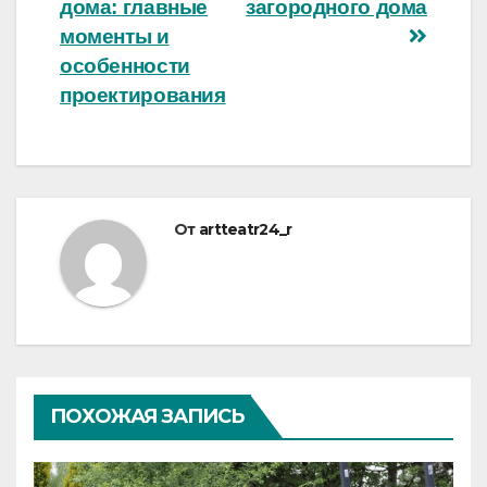
по
дома: главные
загородного дома
записям
моменты и
особенности
проектирования
От
artteatr24_r
ПОХОЖАЯ ЗАПИСЬ