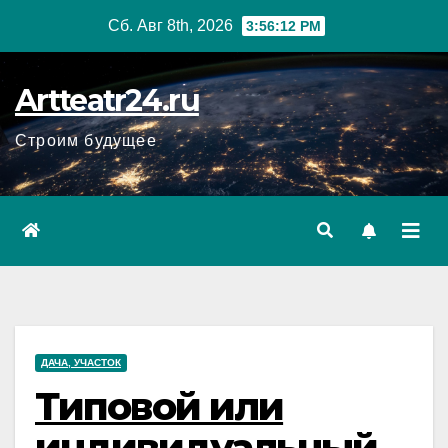
Перейти
Сб. Авг 8th, 2026
3:56:13 PM
к
содержанию
Artteatr24.ru
Строим будущее
ДАЧА, УЧАСТОК
Типовой или
индивидуальный