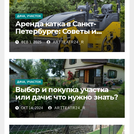
ДАЧА, УЧАСТОК
Аренда катка в Санкт-
Петербурге: Советы и
Рекомендации
ФЕВ 1, 2025
ARTTEATR24_R
ДАЧА, УЧАСТОК
Выбор и покупка участка
или дачи: что нужно знать?
ОКТ 14, 2024
ARTTEATR24_R