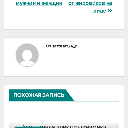
мужчин и женщин
от жировиков на
лице
От
artteatr24_r
ПОХОЖАЯ ЗАПИСЬ