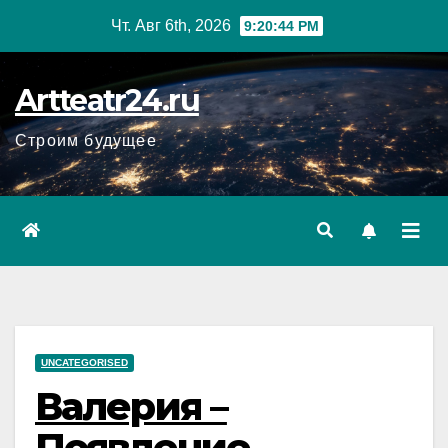
Перейти
Чт. Авг 6th, 2026
9:20:45 PM
к
содержанию
Artteatr24.ru
Строим будущее
UNCATEGORISED
Валерия –
Появление