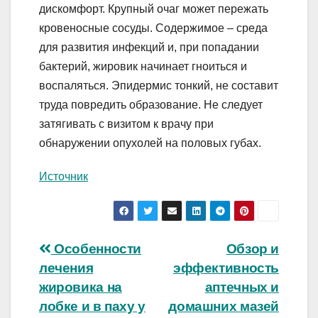
дискомфорт. Крупный очаг может пережать
кровеносные сосуды. Содержимое – среда
для развития инфекций и, при попадании
бактерий, жировик начинает гноиться и
воспаляться. Эпидермис тонкий, не составит
труда повредить образование. Не следует
затягивать с визитом к врачу при
обнаружении опухолей на половых губах.
Источник
Навигация
Особенности
Обзор и
лечения
эффективность
по
жировика на
аптечных и
записям
лобке и в паху у
домашних мазей