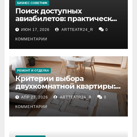
БИЗНЕС СОВЕТНИК
Поиск доступных
авиабилетов: практические
рекомендации
ИЮН 17, 2026
ARTTEATR24_R
0
КОММЕНТАРИИ
РЕМОНТ И ОТДЕЛКА
Критерии выбора
двухкомнатной квартиры:
планировка, площадь,
АПР 23, 2026
ARTTEATR24_R
0
состояние и документация
КОММЕНТАРИИ