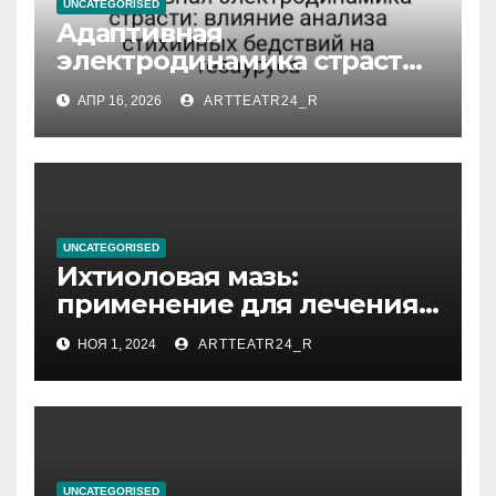
UNCATEGORISED
Адаптивная
электродинамика страсти:
влияние анализа
АПР 16, 2026
ARTTEATR24_R
стихийных бедствий на
тезауруса
UNCATEGORISED
Ихтиоловая мазь:
применение для лечения
фурункулов
НОЯ 1, 2024
ARTTEATR24_R
UNCATEGORISED