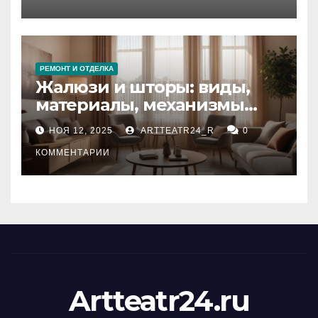
тезауруса
РЕМОНТ И ОТДЕЛКА
Жалюзи и шторы: виды,
материалы, механизмы
управления и уход
НОЯ 12, 2025
ARTTEATR24_R
0
КОММЕНТАРИИ
Artteatr24.ru