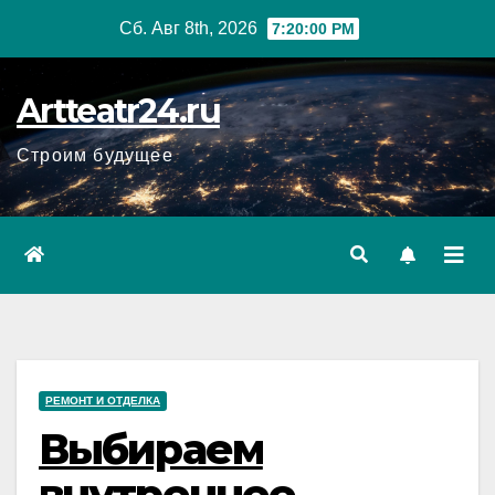
Перейти
Сб. Авг 8th, 2026
7:20:02 PM
к
содержанию
Artteatr24.ru
Строим будущее
РЕМОНТ И ОТДЕЛКА
Выбираем
внутреннее