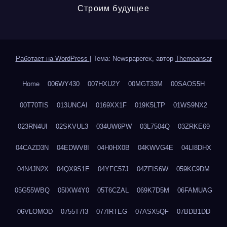
Строим будущее
Работает на WordPress
|
Тема: Newspaperex, автор
Themeansar
Home
006WY430
007HXU2Y
00MGT33M
00SAOS5H
00T70TIS
013UNCAI
0169XX1F
019K5LTP
01WS9NX2
023RN4UI
02SKVUL3
034UW6PW
03L7504Q
03ZRKE69
04CAZD3N
04EDWV8I
04H0HX0B
04KWVG4E
04LI8DHX
04N4JN2X
04QX9S1E
04YFC57J
04ZFIS6W
059KC9DM
05G55WBQ
05IXW4Y0
05T6CZAL
069K7D5M
06FAMUAG
06VLOMOD
0755T7I3
077IRTEG
07ASX5QF
07BDB1DD