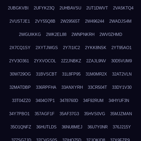
2UBGKVBI
2UFYK23Q
2UHBAVSU
2UT1DWVT
2VA5KTQ4
2VUSTJE1
2VY55Q8B
2W29565T
2W496244
2WADJS4M
2WGUIKKG
2WK2EL88
2WNPNKRH
2WV0ZHMD
2X7CQ1SY
2XYTJWGS
2Y7I1IC2
2YKK8NSK
2YT95AO1
2YV3O361
2YXVOCOL
2Z2JNBKZ
2ZAJL9NV
30D5VUM9
30W729OG
31BVSCBT
31L8FP95
31M0MR2X
32AT2VLN
32MATDBP
336RPFHA
33ANXYRH
33CR504T
33DY1V30
33T04ZZ0
3404O7P1
3478760D
34F92RUM
34HYUF3N
34Y7PBO1
357AGF1F
35AF37G3
35HVS0VG
35MJZMAN
35O1QNFZ
36HUTLDS
36NU8MEJ
36U7Y0NR
376J215Y
377SG7JD
37CVGS0S
37IHO75D
37JQKID8
37X9FZP9