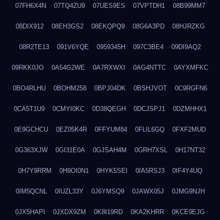
07FH6X4N
07TQ4ZU9
07UES9ES
07VPTDH1
08B99MM7
08DIX912
08EH3GS2
08EKQPQ9
08G6A3PD
08HJRZKG
08R2TE13
091V6YQE
0959345H
097C3BE4
09DI9AQ2
09RKK0JO
0A54G2WE
0A7RXWXI
0AG4NTTC
0AYXMFKC
0BO4RLHU
0BOHM258
0BPJ04DK
0BSHJVOT
0C9RGFN6
0CA5T1U9
0CMYI0KC
0D38QEGH
0DCJSPJ1
0DZMHHX1
0E9GCHCU
0EZ05K4R
0FFYUM84
0FLIL6GQ
0FXF2MUD
0G363XJW
0GI31E0A
0GJSAH4M
0GRH7XSL
0H17NT32
0H7Y9RRM
0H9OI0N1
0HYK5SEI
0IA5RSJ3
0IF4Y4UQ
0IM5QCNL
0IUZL33Y
0J6YMSQ9
0JAWX05J
0JMG9NJH
0JX5HAPI
0JXDX9ZM
0K8I19RD
0KA2KHRR
0KCE9EJG