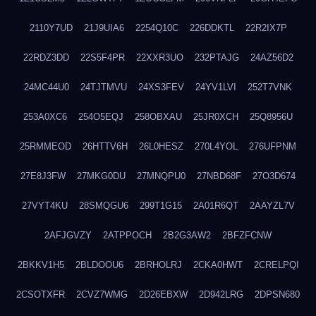
2110Y7UD
21J9UIA6
2254Q10C
226DDKTL
22R2IX7P
22RDZ3DD
22S5F4PR
22XXR3UO
232PTAJG
24AZ56D2
24MC44U0
24TJTMVU
24XS3FEV
24YV1LVI
252T7VNK
253A0XC6
254O5EQJ
258OBXAU
25JR0XCH
25Q8956U
25RMMEOD
26HTTV6H
26L0HESZ
270L4YOL
276UFPNM
27E8J3FW
27MKG0DU
27MNQPU0
27NBD68F
27O3D674
27VYT4KU
28SMQGU6
299T1G15
2A01R6QT
2AAYZL7V
2AFJGVZY
2ATPPOCH
2B2G3AW2
2BFZFCNW
2BKKV1H5
2BLDOOU6
2BRHOLRJ
2CKA0HWT
2CRELPQI
2CSOTXFR
2CVZ7WMG
2D26EBXW
2D942LRG
2DPSN680