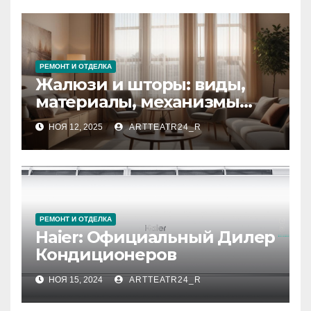
РЕМОНТ И ОТДЕЛКА
Жалюзи и шторы: виды,
материалы, механизмы
управления и уход
НОЯ 12, 2025
ARTTEATR24_R
РЕМОНТ И ОТДЕЛКА
Haier: Официальный Дилер
Кондиционеров
НОЯ 15, 2024
ARTTEATR24_R