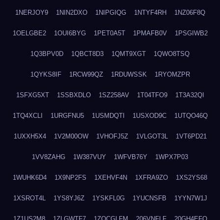
1NERJOY9
1NIN2DXO
1NIPGIQG
1NTYF4RH
1NZ06F8Q
1OELGBE2
1OUI6BYG
1PET0A5T
1PMAFB0V
1PSGIWB2
1Q3BPV0D
1QBCT8D3
1QMT9XGT
1QWO8TSQ
1QYKS8IF
1RCW99QZ
1RDUWSSK
1RYOMZPR
1SFXG5XT
1SSBXDLO
1SZ258AV
1T04TFO9
1T3A32QI
1TQ4XCLI
1URGFNU5
1USMDQTI
1USXOD9C
1UTQO46Q
1UXXH5X4
1V2M00OW
1VHOFJ5Z
1VLGOT3L
1VT6PD21
1VV8ZAHG
1W387VUY
1WFVB76Y
1WPX7P03
1WUHK6D4
1X9NP2FS
1XEHVF4N
1XFRA9ZO
1XS2YS68
1XSROT4L
1YS8YJ6Z
1YSKFL0G
1YUCNSFB
1YYN7W1J
1Z1US2M8
1ZLGWTF7
1ZOCGLFM
206VNFLF
20GH4EFO