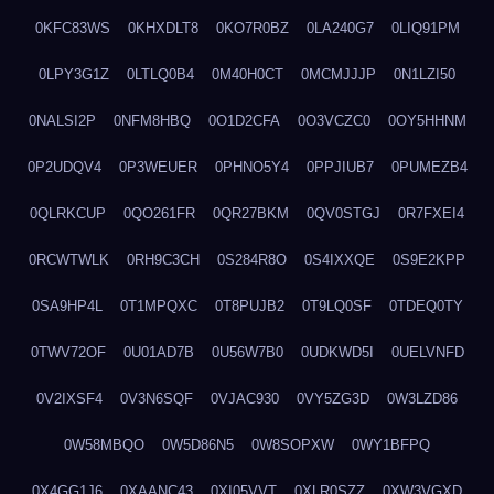
0KFC83WS
0KHXDLT8
0KO7R0BZ
0LA240G7
0LIQ91PM
0LPY3G1Z
0LTLQ0B4
0M40H0CT
0MCMJJJP
0N1LZI50
0NALSI2P
0NFM8HBQ
0O1D2CFA
0O3VCZC0
0OY5HHNM
0P2UDQV4
0P3WEUER
0PHNO5Y4
0PPJIUB7
0PUMEZB4
0QLRKCUP
0QO261FR
0QR27BKM
0QV0STGJ
0R7FXEI4
0RCWTWLK
0RH9C3CH
0S284R8O
0S4IXXQE
0S9E2KPP
0SA9HP4L
0T1MPQXC
0T8PUJB2
0T9LQ0SF
0TDEQ0TY
0TWV72OF
0U01AD7B
0U56W7B0
0UDKWD5I
0UELVNFD
0V2IXSF4
0V3N6SQF
0VJAC930
0VY5ZG3D
0W3LZD86
0W58MBQO
0W5D86N5
0W8SOPXW
0WY1BFPQ
0X4GG1J6
0XAANC43
0XI05VVT
0XLR0SZZ
0XW3VGXD