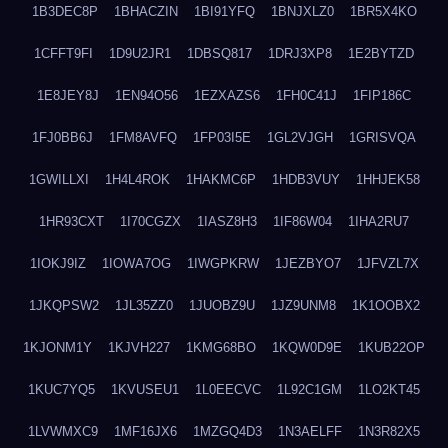
1B3DEC8P
1BHACZIN
1BI91YFQ
1BNJXLZ0
1BR5X4KO
1CFFT9FI
1D9U2JR1
1DBSQ817
1DRJ3XP8
1E2BYTZD
1E8JEY8J
1EN94O56
1EZXAZS6
1FH0C41J
1FIP186C
1FJ0BB6J
1FM8AVFQ
1FP03I5E
1GL2VJGH
1GRISVQA
1GWILLXI
1H4L4ROK
1HAKMC6P
1HDB3VUY
1HHJEK58
1HR93CXT
1I70CGZX
1IASZ8H3
1IF86W04
1IHA2RU7
1IOKJ9IZ
1IOWA7OG
1IWGPKRW
1JEZBYO7
1JFVZL7X
1JKQPSW2
1JL35ZZ0
1JUOBZ9U
1JZ9UNM8
1K1OOBX2
1KJONM1Y
1KJVH227
1KMG68BO
1KQW0D9E
1KUB22OP
1KUC7YQ5
1KVUSEU1
1L0EECVC
1L92C1GM
1LO2KT45
1LVWMXC9
1MF16JX6
1MZGQ4D3
1N3AELFF
1N3R82X5