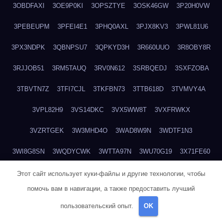
3OBDFAXI
3OE9P0KI
3OPSZTYE
3OSK46GW
3P20H0VW
3PEBEUPM
3PFEI4E1
3PHQ0AXL
3PJX8KV3
3PWL81U6
3PX3NDPK
3QBNPSU7
3QPKYD3H
3R660UUO
3R8OBY8R
3RJJOB51
3RM5TAUQ
3RV0N612
3SRBQEDJ
3SXFZOBA
3TBVTN7Z
3TFI7CJL
3TKFBN73
3TTB618D
3TVMVY4A
3VPL82H9
3VS14DKC
3VX5WW8T
3VXFRWKX
3VZRTGEK
3W3MHD4O
3WAD8W9N
3WDTF1N3
3WI8G8SN
3WQDYCWK
3WTTA97N
3WU70G19
3X71FE60
3XC4DIU7
3XMIH0VI
3XMLLD4K
3XWW9P5D
3Y2Z2FMH
Этот сайт использует куки-файлы и другие технологии, чтобы
помочь вам в навигации, а также предоставить лучший
3YXUATB4
3Z3344KT
3ZBBJF82
3ZUNKQ9P
40PEO5RM
пользовательский опыт.
OK
418TPYOG
41A6AQPI
41CR68ZC
428MPM7O
42EW9PZP