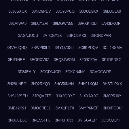
38J0SXQX
38NQ9PDV
38O70PCO
38QUD9KX
39D3U3A0
39LAIWA9
39LCYZRI
39MGWN55
39PXKH1B
3A43DKQP
3AGNJUCU
3ATCGY3X
3BKC9MX3
3BORDPAR
3BVH0QRQ
3BWP93L1
3BYQ70GJ
3C9KPDQV
3CL4BSMV
3EIFINEE
3EORXV8Z
3EQ3JWOM
3F09CZ9V
3F1DPDSC
3F84EALY
3GGDN4OR
3GKCN4NY
3GVOCWRP
3H28UNEO
3H92RKQ0
3HG56NHN
3HHJ1KQM
3HSTLPXX
3HSUVSEU
3JRQV2TE
3JX0QDYF
3LXYAX0G
3M0R5J0Y
3ME42K9J
3MOCREJ1
3MX1P1T9
3MYP6NEF
3N0IPODU
3N8UCE6Q
3NE5SFF6
3NH0FX33
3NISGAEP
3O3KQQ4F