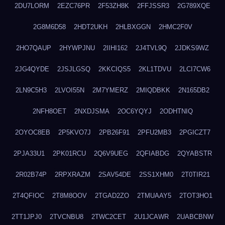
2DU7LORM
2EZC76PR
2F53ZH8K
2FFJSSR3
2G789XQE
2G8M6D58
2HDT2UKH
2HLBXGGN
2HMC2F0V
2HO7QAUP
2HYWPJNU
2IIHI162
2J4TVL9Q
2JDKS9WZ
2JG4QYDE
2JSJLGSQ
2KKCIQS5
2KL1TDVU
2LCI7CW6
2LN9C5H3
2LVOI55N
2M7YMERZ
2MIQDBKK
2N165DB2
2NFH8OET
2NXDJSMA
2OC6YQYJ
2ODHTNIQ
2OYOC8EB
2P5KVO7J
2PB26F91
2PFU2MB3
2PGICZT7
2PJA33U1
2PK01RCU
2Q6V9UEG
2QFIABDG
2QYABSTR
2R02B74P
2RPXRAZM
2SAV54DE
2SS1XHM0
2T0TIR21
2T4QFIOC
2T8M8OOV
2TGAD2ZO
2TMUAAY5
2TOT3HO1
2TT1JPJ0
2TVCNBU8
2TWC2CET
2U1JCAWR
2UABCBNW