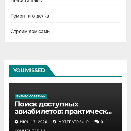
Новости плюс
Ремонт и отделка
Строим дом сами
YOU MISSED
БИЗНЕС СОВЕТНИК
Поиск доступных
авиабилетов: практические
рекомендации
ИЮН 17, 2026
ARTTEATR24_R
0