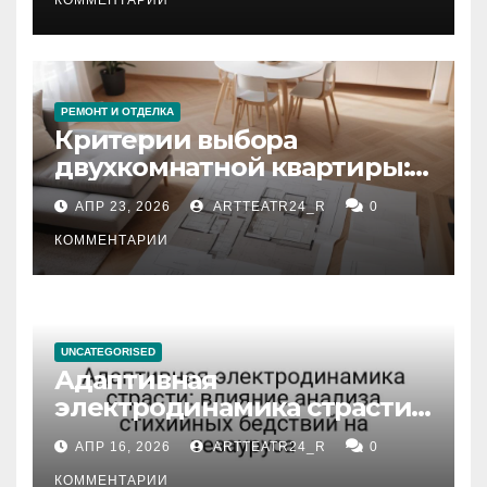
КОММЕНТАРИИ
РЕМОНТ И ОТДЕЛКА
Критерии выбора
двухкомнатной квартиры:
планировка, площадь,
АПР 23, 2026
ARTTEATR24_R
0
состояние и документация
КОММЕНТАРИИ
UNCATEGORISED
Адаптивная
электродинамика страсти:
влияние анализа
АПР 16, 2026
ARTTEATR24_R
0
стихийных бедствий на
КОММЕНТАРИИ