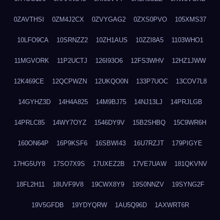
0ZAVTHSI
0ZM4J2CX
0ZVYGAG2
0ZXS0PVO
105XMS37
10LFO9CA
10SRNZZ2
10ZH1AUS
10ZZI8A5
1103WHO1
11MGVORK
11P2UCTJ
126I93O6
12FS3WHV
12HZ1JWW
12K469CE
12QCPWZN
12UKQO0N
133P7UOC
13COV7L8
14GYHZ3D
14H4A825
14M9BJ75
14NJ13LJ
14PRJLGB
14PRLC85
14WY7OYZ
1546DY9V
15B2SHBQ
15C9WR6H
160ON64P
16P9KSF6
16SBWI43
16U7RZJT
179PIGYE
17HG5UY8
17SO7X9S
17UXEZ2B
17VE7UAW
181QKVNV
18FL2H11
18UVF9V8
19CWX8Y9
19S0NNZV
19SYNG2F
19V5GFDB
19YDYQRW
1AU5Q96D
1AXWRT6R