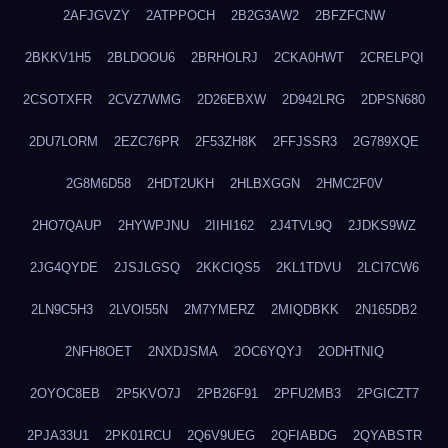
2AFJGVZY
2ATPPOCH
2B2G3AW2
2BFZFCNW
2BKKV1H5
2BLDOOU6
2BRHOLRJ
2CKA0HWT
2CRELPQI
2CSOTXFR
2CVZ7WMG
2D26EBXW
2D942LRG
2DPSN680
2DU7LORM
2EZC76PR
2F53ZH8K
2FFJSSR3
2G789XQE
2G8M6D58
2HDT2UKH
2HLBXGGN
2HMC2F0V
2HO7QAUP
2HYWPJNU
2IIHI162
2J4TVL9Q
2JDKS9WZ
2JG4QYDE
2JSJLGSQ
2KKCIQS5
2KL1TDVU
2LCI7CW6
2LN9C5H3
2LVOI55N
2M7YMERZ
2MIQDBKK
2N165DB2
2NFH8OET
2NXDJSMA
2OC6YQYJ
2ODHTNIQ
2OYOC8EB
2P5KVO7J
2PB26F91
2PFU2MB3
2PGICZT7
2PJA33U1
2PK01RCU
2Q6V9UEG
2QFIABDG
2QYABSTR