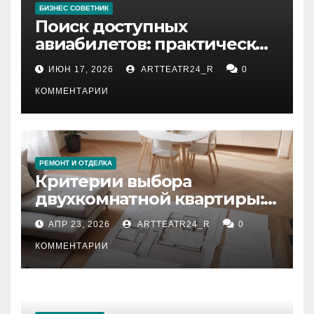
БИЗНЕС СОВЕТНИК
Поиск доступных
авиабилетов: практические
рекомендации
ИЮН 17, 2026
ARTTEATR24_R
0
КОММЕНТАРИИ
РЕМОНТ И ОТДЕЛКА
Критерии выбора
двухкомнатной квартиры:
планировка, площадь,
АПР 23, 2026
ARTTEATR24_R
0
состояние и документация
КОММЕНТАРИИ