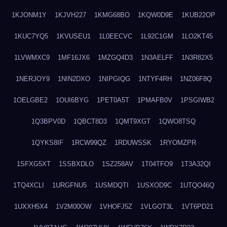
1KJONM1Y
1KJVH227
1KMG68BO
1KQW0D9E
1KUB22OP
1KUC7YQ5
1KVUSEU1
1L0EECVC
1L92C1GM
1LO2KT45
1LVWMXC9
1MF16JX6
1MZGQ4D3
1N3AELFF
1N3R82X5
1NERJOY9
1NIN2DXO
1NIPGIQG
1NTYF4RH
1NZ06F8Q
1OELGBE2
1OUI6BYG
1PET0A5T
1PMAFB0V
1PSGIWB2
1Q3BPV0D
1QBCT8D3
1QMT9XGT
1QWO8TSQ
1QYKS8IF
1RCW99QZ
1RDUWSSK
1RYOMZPR
1SFXG5XT
1SSBXDLO
1SZ258AV
1T04TFO9
1T3A32QI
1TQ4XCLI
1URGFNU5
1USMDQTI
1USXOD9C
1UTQO46Q
1UXXH5X4
1V2M00OW
1VHOFJ5Z
1VLGOT3L
1VT6PD21