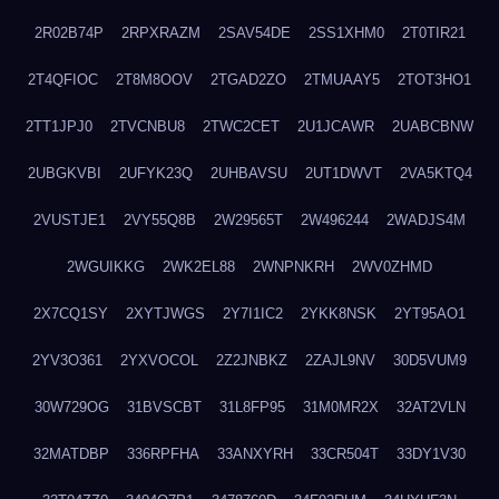
2R02B74P
2RPXRAZM
2SAV54DE
2SS1XHM0
2T0TIR21
2T4QFIOC
2T8M8OOV
2TGAD2ZO
2TMUAAY5
2TOT3HO1
2TT1JPJ0
2TVCNBU8
2TWC2CET
2U1JCAWR
2UABCBNW
2UBGKVBI
2UFYK23Q
2UHBAVSU
2UT1DWVT
2VA5KTQ4
2VUSTJE1
2VY55Q8B
2W29565T
2W496244
2WADJS4M
2WGUIKKG
2WK2EL88
2WNPNKRH
2WV0ZHMD
2X7CQ1SY
2XYTJWGS
2Y7I1IC2
2YKK8NSK
2YT95AO1
2YV3O361
2YXVOCOL
2Z2JNBKZ
2ZAJL9NV
30D5VUM9
30W729OG
31BVSCBT
31L8FP95
31M0MR2X
32AT2VLN
32MATDBP
336RPFHA
33ANXYRH
33CR504T
33DY1V30