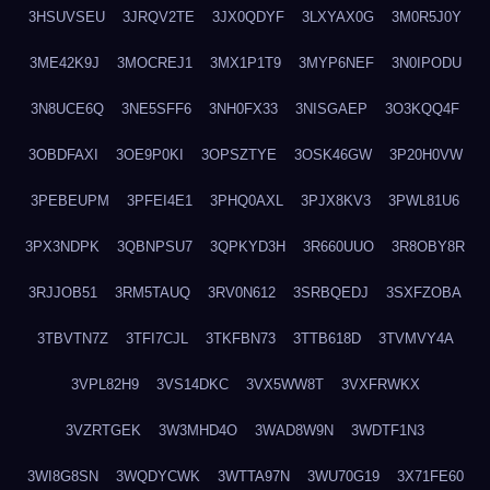
3HSUVSEU
3JRQV2TE
3JX0QDYF
3LXYAX0G
3M0R5J0Y
3ME42K9J
3MOCREJ1
3MX1P1T9
3MYP6NEF
3N0IPODU
3N8UCE6Q
3NE5SFF6
3NH0FX33
3NISGAEP
3O3KQQ4F
3OBDFAXI
3OE9P0KI
3OPSZTYE
3OSK46GW
3P20H0VW
3PEBEUPM
3PFEI4E1
3PHQ0AXL
3PJX8KV3
3PWL81U6
3PX3NDPK
3QBNPSU7
3QPKYD3H
3R660UUO
3R8OBY8R
3RJJOB51
3RM5TAUQ
3RV0N612
3SRBQEDJ
3SXFZOBA
3TBVTN7Z
3TFI7CJL
3TKFBN73
3TTB618D
3TVMVY4A
3VPL82H9
3VS14DKC
3VX5WW8T
3VXFRWKX
3VZRTGEK
3W3MHD4O
3WAD8W9N
3WDTF1N3
3WI8G8SN
3WQDYCWK
3WTTA97N
3WU70G19
3X71FE60