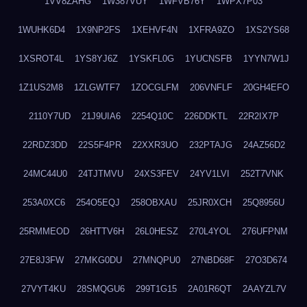
1VV8ZAHG
1W387VUY
1WFVB76Y
1WPX7P03
1WUHK6D4
1X9NP2FS
1XEHVF4N
1XFRA9ZO
1XS2YS68
1XSROT4L
1YS8YJ6Z
1YSKFL0G
1YUCNSFB
1YYN7W1J
1Z1US2M8
1ZLGWTF7
1ZOCGLFM
206VNFLF
20GH4EFO
2110Y7UD
21J9UIA6
2254Q10C
226DDKTL
22R2IX7P
22RDZ3DD
22S5F4PR
22XXR3UO
232PTAJG
24AZ56D2
24MC44U0
24TJTMVU
24XS3FEV
24YV1LVI
252T7VNK
253A0XC6
254O5EQJ
258OBXAU
25JR0XCH
25Q8956U
25RMMEOD
26HTTV6H
26L0HESZ
270L4YOL
276UFPNM
27E8J3FW
27MKG0DU
27MNQPU0
27NBD68F
27O3D674
27VYT4KU
28SMQGU6
299T1G15
2A01R6QT
2AAYZL7V