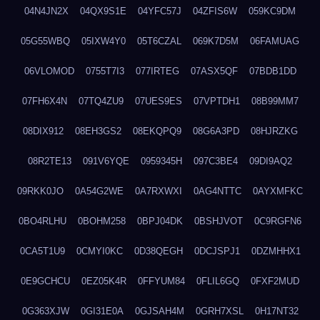
04N4JN2X
04QX9S1E
04YFC57J
04ZFIS6W
059KC9DM
05G55WBQ
05IXW4Y0
05T6CZAL
069K7D5M
06FAMUAG
06VLOMOD
0755T7I3
077IRTEG
07ASX5QF
07BDB1DD
07FH6X4N
07TQ4ZU9
07UES9ES
07VPTDH1
08B99MM7
08DIX912
08EH3GS2
08EKQPQ9
08G6A3PD
08HJRZKG
08R2TE13
091V6YQE
0959345H
097C3BE4
09DI9AQ2
09RKK0JO
0A54G2WE
0A7RXWXI
0AG4NTTC
0AYXMFKC
0BO4RLHU
0BOHM258
0BPJ04DK
0BSHJVOT
0C9RGFN6
0CA5T1U9
0CMYI0KC
0D38QEGH
0DCJSPJ1
0DZMHHX1
0E9GCHCU
0EZ05K4R
0FFYUM84
0FLIL6GQ
0FXF2MUD
0G363XJW
0GI31E0A
0GJSAH4M
0GRH7XSL
0H17NT32