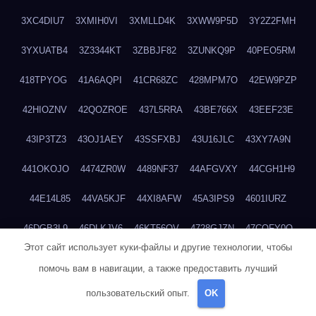
3XC4DIU7
3XMIH0VI
3XMLLD4K
3XWW9P5D
3Y2Z2FMH
3YXUATB4
3Z3344KT
3ZBBJF82
3ZUNKQ9P
40PEO5RM
418TPYOG
41A6AQPI
41CR68ZC
428MPM7O
42EW9PZP
42HIOZNV
42QOZROE
437L5RRA
43BE766X
43EEF23E
43IP3TZ3
43OJ1AEY
43SSFXBJ
43U16JLC
43XY7A9N
441OKOJO
4474ZR0W
4489NF37
44AFGVXY
44CGH1H9
44E14L85
44VA5KJF
44XI8AFW
45A3IPS9
4601IURZ
46DGB3L9
46DLKJV6
46KT56QV
4728GJZN
47CQFY0O
Этот сайт использует куки-файлы и другие технологии, чтобы
47JMVITW
47TRZS70
47W8J2J2
48QJBQ0X
49MZ8W4O
помочь вам в навигации, а также предоставить лучший
49R1GYE9
49SPF3MJ
49WWVPJU
4B13IA3F
4B1N5SGO
пользовательский опыт.
OK