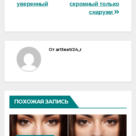
записям
уверенный
скромный только
снаружи
От
artteatr24_r
ПОХОЖАЯ ЗАПИСЬ