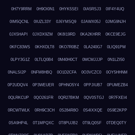
0H7Y9RRM
0H9OI0N1
0HYK5SEI
0IA5RSJ3
0IF4Y4UQ
0IM5QCNL
0IUZL33Y
0J6YMSQ9
0JAWX05J
0JMG9NJH
0JX5HAPI
0JXDX9ZM
0K8I19RD
0KA2KHRR
0KCE9EJG
0KFC83WS
0KHXDLT8
0KO7R0BZ
0LA240G7
0LIQ91PM
0LPY3G1Z
0LTLQ0B4
0M40H0CT
0MCMJJJP
0N1LZI50
0NALSI2P
0NFM8HBQ
0O1D2CFA
0O3VCZC0
0OY5HHNM
0P2UDQV4
0P3WEUER
0PHNO5Y4
0PPJIUB7
0PUMEZB4
0QLRKCUP
0QO261FR
0QR27BKM
0QV0STGJ
0R7FXEI4
0RCWTWLK
0RH9C3CH
0S284R8O
0S4IXXQE
0S9E2KPP
0SA9HP4L
0T1MPQXC
0T8PUJB2
0T9LQ0SF
0TDEQ0TY