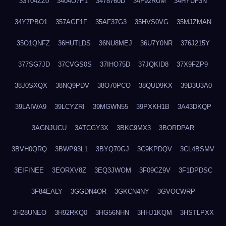
33T04ZZ0
3404O7P1
3478760D
34F92RUM
34HYUF3N
34Y7PBO1
357AGF1F
35AF37G3
35HVS0VG
35MJZMAN
35O1QNFZ
36HUTLDS
36NU8MEJ
36U7Y0NR
376J215Y
377SG7JD
37CVGS0S
37IHO75D
37JQKID8
37X9FZP9
38J0SXQX
38NQ9PDV
38O70PCO
38QUD9KX
39D3U3A0
39LAIWA9
39LCYZRI
39MGWN55
39PXKH1B
3A43DKQP
3AGNJUCU
3ATCGY3X
3BKC9MX3
3BORDPAR
3BVH0QRQ
3BWP93L1
3BYQ70GJ
3C9KPDQV
3CL4BSMV
3EIFINEE
3EORXV8Z
3EQ3JWOM
3F09CZ9V
3F1DPDSC
3F84EALY
3GGDN4OR
3GKCN4NY
3GVOCWRP
3H28UNEO
3H92RKQ0
3HG56NHN
3HHJ1KQM
3HSTLPXX