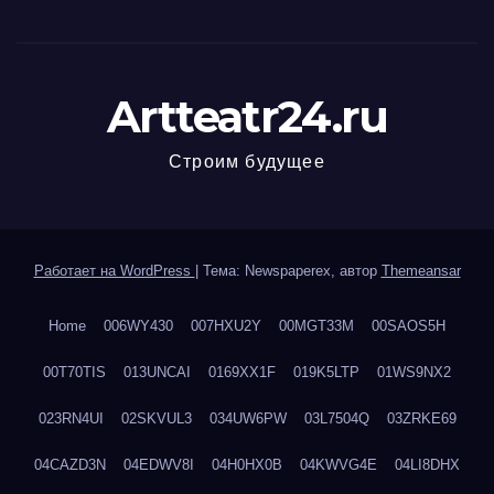
Artteatr24.ru
Строим будущее
Работает на WordPress
|
Тема: Newspaperex, автор
Themeansar
Home
006WY430
007HXU2Y
00MGT33M
00SAOS5H
00T70TIS
013UNCAI
0169XX1F
019K5LTP
01WS9NX2
023RN4UI
02SKVUL3
034UW6PW
03L7504Q
03ZRKE69
04CAZD3N
04EDWV8I
04H0HX0B
04KWVG4E
04LI8DHX