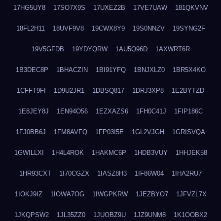
17HG5UY8
17SO7X9S
17UXEZ2B
17VE7UAW
181QKVNV
18FL2H11
18UVF9V8
19CWX8Y9
19S0NNZV
19SYNG2F
19V5GFDB
19YDYQRW
1AU5Q96D
1AXWRT6R
1B3DEC8P
1BHACZIN
1BI91YFQ
1BNJXLZ0
1BR5X4KO
1CFFT9FI
1D9U2JR1
1DBSQ817
1DRJ3XP8
1E2BYTZD
1E8JEY8J
1EN94O56
1EZXAZS6
1FH0C41J
1FIP186C
1FJ0BB6J
1FM8AVFQ
1FP03I5E
1GL2VJGH
1GRISVQA
1GWILLXI
1H4L4ROK
1HAKMC6P
1HDB3VUY
1HHJEK58
1HR93CXT
1I70CGZX
1IASZ8H3
1IF86W04
1IHA2RU7
1IOKJ9IZ
1IOWA7OG
1IWGPKRW
1JEZBYO7
1JFVZL7X
1JKQPSW2
1JL35ZZ0
1JUOBZ9U
1JZ9UNM8
1K1OOBX2