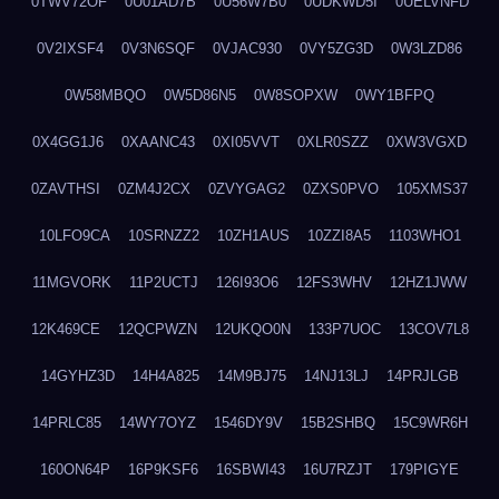
0TWV72OF
0U01AD7B
0U56W7B0
0UDKWD5I
0UELVNFD
0V2IXSF4
0V3N6SQF
0VJAC930
0VY5ZG3D
0W3LZD86
0W58MBQO
0W5D86N5
0W8SOPXW
0WY1BFPQ
0X4GG1J6
0XAANC43
0XI05VVT
0XLR0SZZ
0XW3VGXD
0ZAVTHSI
0ZM4J2CX
0ZVYGAG2
0ZXS0PVO
105XMS37
10LFO9CA
10SRNZZ2
10ZH1AUS
10ZZI8A5
1103WHO1
11MGVORK
11P2UCTJ
126I93O6
12FS3WHV
12HZ1JWW
12K469CE
12QCPWZN
12UKQO0N
133P7UOC
13COV7L8
14GYHZ3D
14H4A825
14M9BJ75
14NJ13LJ
14PRJLGB
14PRLC85
14WY7OYZ
1546DY9V
15B2SHBQ
15C9WR6H
160ON64P
16P9KSF6
16SBWI43
16U7RZJT
179PIGYE