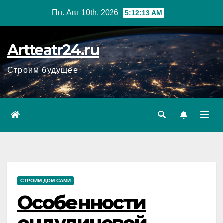
Перейти
Пн. Авг 10th, 2026
5:12:14 AM
к
содержанию
Artteatr24.ru
Строим будущее
СТРОИМ ДОМ САМИ
Особенности
ондулиновой