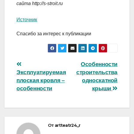
сайта
http://s-stroit.ru
Источник
Спасибо за интерес к публикации
Навигация
Особенности
Эксплуатируемая
строительства
по
плоская кровля –
односкатной
записям
особенности
крыши
От
artteatr24_r