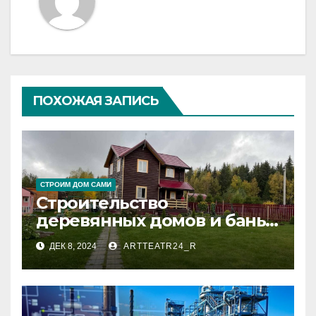
ПОХОЖАЯ ЗАПИСЬ
СТРОИМ ДОМ САМИ
Строительство
деревянных домов и бань
под ключ: преимущества и
ДЕК 8, 2024
ARTTEATR24_R
этапы