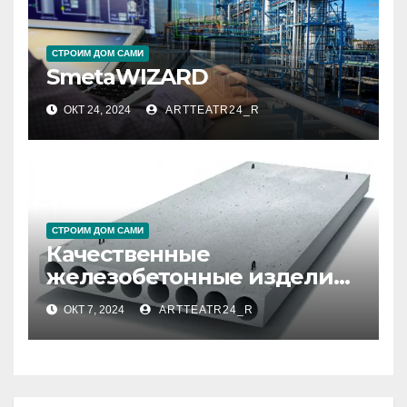
СТРОИМ ДОМ САМИ
SmetaWIZARD
ОКТ 24, 2024
ARTTEATR24_R
СТРОИМ ДОМ САМИ
Качественные
железобетонные изделия
(ЖБИ)
ОКТ 7, 2024
ARTTEATR24_R