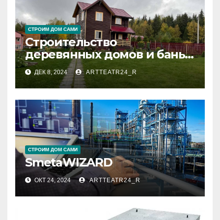
СТРОИМ ДОМ САМИ
Строительство
деревянных домов и бань
под ключ: преимущества и
ДЕК 8, 2024
ARTTEATR24_R
этапы
СТРОИМ ДОМ САМИ
SmetaWIZARD
ОКТ 24, 2024
ARTTEATR24_R