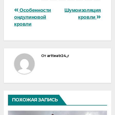
Навигация
Особенности
Шумоизоляция
ондулиновой
кровли
по
кровли
записям
От
artteatr24_r
ПОХОЖАЯ ЗАПИСЬ