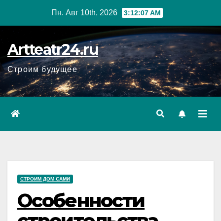
Перейти
Пн. Авг 10th, 2026
3:12:09 AM
к
содержанию
Artteatr24.ru
Строим будущее
СТРОИМ ДОМ САМИ
Особенности
строительства